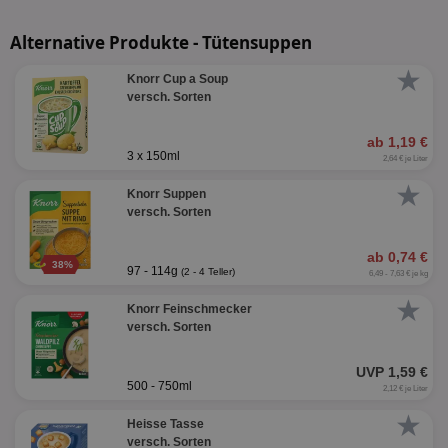
Alternative Produkte - Tütensuppen
★
Knorr Cup a Soup
versch. Sorten
ab 1,19 €
3 x 150ml
2,64 € je Liter
★
Knorr Suppen
versch. Sorten
ab 0,74 €
38%
97 - 114g
(2 - 4 Teller)
6,49 - 7,63 € je kg
★
Knorr Feinschmecker
versch. Sorten
UVP 1,59 €
500 - 750ml
2,12 € je Liter
★
Heisse Tasse
versch. Sorten