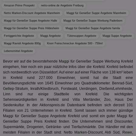
Wer
Amazon Prime Prospekt
netto-online.de Angebote Freiburg
En
mög
Netto Marken-Discount Angebote Mannheim
Maggi für Genießer Suppe Angebote Mannheim
Bes
ges
Maggi für Genießer Suppe Angebote Halle
Maggi für Genießer Suppe Werbung Paderborn
TestIfCookieP
1 Jahr 1
Die
Maggi für Genießer Suppe Preis Hildesheim
Smart AdServer SAS
Maggi für Genießer Suppe Angebote famila
Monat
ve
.smartadserver.com
Fertiggerichte Angebote
Maggi Angebote
Tütensuppen Angebote
Maggi Suppe Angebote
Wer
Web
Maggi Ravioli Angebote 800g
Knorr Feinschmecker Angebote 500 - 750ml
rel
Lebensmittel Angebote
KRTBCOOKIE_80
3 Monate
Die
PubMatic, Inc.
We
.pubmatic.com
Bevor wir auf die bevorstehende Maggi für Genießer Suppe Werbung Krefeld
um 
eingehen, hier noch ein paar nützliche Infos über die Krefeld. Krefeld befindet
Onl
Kam
sich nordwestlich von Düsseldorf. Auf einer auf einer Fläche von 138 km² leben
ind
in Krefeld rund 227.000 Einwohner, somit hat die Stadt eine
ide
Bevölkerungsdichte von 1645 Einwohner pro Quadratkilometer. Benrad-Süd,
Nut
int
Gellep-Stratum, Inrath/Kliedbruch, Forstwald, Uerdingen, Dießem/Lehmheide,
ein
Linn sind nur einige Stadtteile von Krefeld. Die wichtigsten
ang
Sehenswürdigkeiten in Krefeld sind Villa Merländer, Zoo, Haus Der
kan
Seidenkultur. In der Aktionspreis.de Datenbank befinden sich derzeit 101
Anz
und
Filialen von 21 Unternehmen in Krefeld. Somit lassen sich immer günstige
und
Maggi für Genießer Suppe Angebote Krefeld und somit ein guter Maggi für
We
Genießer Suppe Preis Krefeld finden. Die Unternehmen sind Discounter,
wer
Anz
Supermärkte, Drogerien, Getränke- und Tierfachmärkte. Die Händler mit den
Ben
meisten Filialen in der Stadt sind: Netto Marken-Discount, Aldi Süd, Rewe,