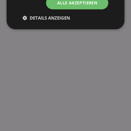
Maggi für Genießer Zwiebelsuppe 30 - 51g
ALLE AKZEPTIEREN
fehlende Sorte melden
DETAILS ANZEIGEN
Unbedingt
Performance
erforderlich
Targeting
Funktionalität
Unklassifizierte
Unbedingt erforderlich
Performance
Targeting
Funktionalität
Unklassifizierte