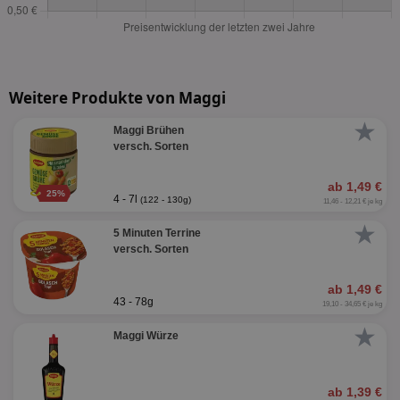
Weitere Produkte von Maggi
★
Maggi Brühen
versch. Sorten
ab 1,49 €
25%
4 - 7l
(122 - 130g)
11,46 - 12,21 € je kg
★
5 Minuten Terrine
versch. Sorten
ab 1,49 €
43 - 78g
19,10 - 34,65 € je kg
★
Maggi Würze
ab 1,39 €