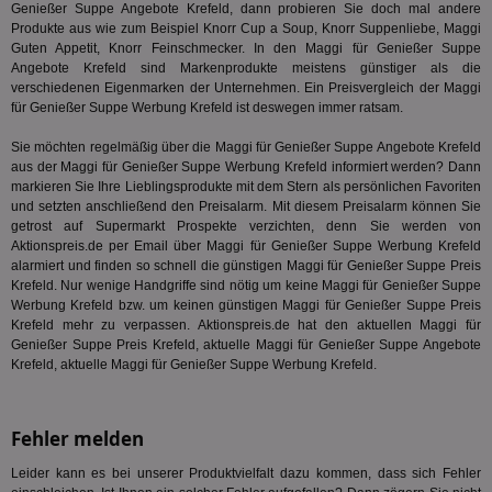
CMPRO
3 Monate
Die
Casale Media Inc.
Genießer Suppe Angebote Krefeld, dann probieren Sie doch mal andere
We
.casalemedia.com
Produkte aus wie zum Beispiel Knorr Cup a Soup, Knorr Suppenliebe, Maggi
der
die
Guten Appetit,
Knorr Feinschmecker
. In den Maggi für Genießer Suppe
ha
Angebote Krefeld sind Markenprodukte meistens günstiger als die
verschiedenen Eigenmarken der Unternehmen. Ein Preisvergleich der Maggi
DSID
1 Stunde
Die
Google LLC
für Genießer Suppe Werbung Krefeld ist deswegen immer ratsam.
Ihr
.doubleclick.net
Ben
not
Sie möchten regelmäßig über die Maggi für Genießer Suppe Angebote Krefeld
geh
aus der Maggi für Genießer Suppe Werbung Krefeld informiert werden? Dann
ein
markieren Sie Ihre Lieblingsprodukte mit dem Stern als persönlichen Favoriten
MRM_UID
StickyADS.tv
2 Monate
Die
und setzten anschließend den Preisalarm. Mit diesem Preisalarm können Sie
.ads.stickyadstv.com
un
getrost auf Supermarkt Prospekte verzichten, denn Sie werden von
ver
Aktionspreis.de per Email über Maggi für Genießer Suppe Werbung Krefeld
Inf
Nut
alarmiert und finden so schnell die günstigen Maggi für Genießer Suppe Preis
Int
Krefeld. Nur wenige Handgriffe sind nötig um keine Maggi für Genießer Suppe
Web
Werbung Krefeld bzw. um keinen günstigen Maggi für Genießer Suppe Preis
ab,
Krefeld mehr zu verpassen. Aktionspreis.de hat den aktuellen Maggi für
Anz
Genießer Suppe Preis Krefeld, aktuelle Maggi für Genießer Suppe Angebote
CMPS
3 Monate
Die
Casale Media Inc.
Krefeld, aktuelle Maggi für Genießer Suppe Werbung Krefeld.
We
.casalemedia.com
der
die
ha
Fehler melden
IDE
1 Jahr
Die
Google LLC
Dou
.doubleclick.net
Leider kann es bei unserer Produktvielfalt dazu kommen, dass sich Fehler
ent