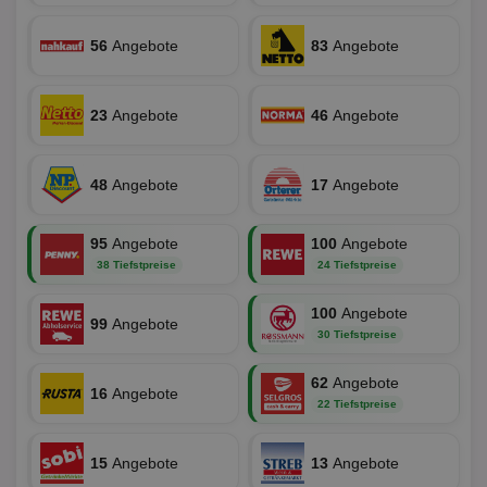
un
verwen
zu 
eindeu
zu unt
56
Angebote
83
Angebote
tuuid_lu
.360yield.com
3 Monate
Ent
indem e
Bes
generi
Bid
als Cli
Bes
zugewi
Web
23
Angebote
46
Angebote
ist in j
kan
Seiten
Bid
auf ein
We
enthal
sic
zur Be
48
Angebote
17
Angebote
Bes
Besuche
Anz
und
sie
Kampa
für die 
95
Angebote
100
Angebote
TDCPM
1 Jahr
Die
The Trade Desk Inc.
Analys
Inf
.adsrvr.org
38 Tiefstpreise
24 Tiefstpreise
verwen
der
Web
Wer
100
Angebote
99
Angebote
En
30 Tiefstpreise
mög
Bes
ges
62
Angebote
16
Angebote
uid-bp-36033
.ads.stickyadstv.com
2 Monate
Die
22 Tiefstpreise
Nut
Int
Web
15
Angebote
13
Angebote
ab,
Wer