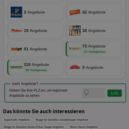
dem
Prä
lie
2
Angebote
62
Angebote
3pi
3 Monate
Leg
ID5 Technology Ltd
den
.id5-sync.com
We
15
Angebote
30
Angebote
Dri
Bes
We
kön
73
Angebote
Ser
51
Angebote
Hub
27 Tiefstpreise
ber
Wer
ge
110
Angebote
5
Angebote
29 Tiefstpreise
PugT
1 Monat
Reg
PubMatic Inc.
ID,
.pubmatic.com
Ben
wi
mehr Angebote?
Bes
Geben Sie Ihre PLZ an, um regionale
ide
We
Angebote zu sehen.
ver
ver
Anz
Das könnte Sie auch interessieren
IDSYNC
1 Jahr
Die
Verizon
Inf
Communications Inc.
Supermarkt Angebote
Maggi für Genießer Zwiebelsuppe Angebote
der
.analytics.yahoo.com
Maggi für Genießer Kürbis-Kokos Suppe Angebote
Metro Gastro Angebote
Web