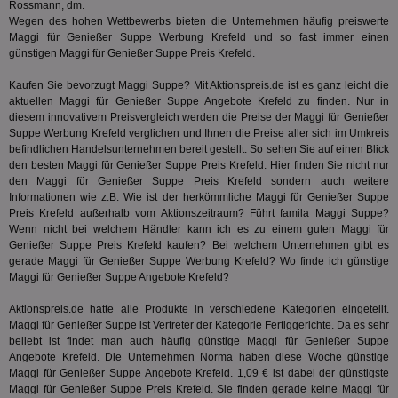
Rossmann, dm.
demdex
6 Monate
Mit
Adobe Inc.
Wegen des hohen Wettbewerbs bieten die Unternehmen häufig preiswerte
Ad
.demdex.net
gr
Maggi für Genießer Suppe Werbung Krefeld und so fast immer einen
wie
günstigen Maggi für Genießer Suppe Preis Krefeld.
ID-
Seg
Kaufen Sie bevorzugt Maggi Suppe? Mit Aktionspreis.de ist es ganz leicht die
Mod
Ber
aktuellen Maggi für Genießer Suppe Angebote Krefeld zu finden. Nur in
aus
diesem innovativem Preisvergleich werden die Preise der Maggi für Genießer
Suppe Werbung Krefeld verglichen und Ihnen die Preise aller sich im Umkreis
bitoIsSecure
1 Jahr
Prä
Comcast Corporation
rel
befindlichen Handelsunternehmen bereit gestellt. So sehen Sie auf einen Blick
.bidr.io
Wer
den besten Maggi für Genießer Suppe Preis Krefeld. Hier finden Sie nicht nur
vo
den Maggi für Genießer Suppe Preis Krefeld sondern auch weitere
Dri
Informationen wie z.B. Wie ist der herkömmliche Maggi für Genießer Suppe
ber
Wer
Preis Krefeld außerhalb vom Aktionszeitraum? Führt
famila
Maggi Suppe?
Geb
Wenn nicht bei welchem Händler kann ich es zu einem guten Maggi für
Genießer Suppe Preis Krefeld kaufen? Bei welchem Unternehmen gibt es
matchfreewheel
.w55c.net
1 Monat
Die
gerade Maggi für Genießer Suppe Werbung Krefeld? Wo finde ich günstige
ver
Nu
Maggi für Genießer Suppe Angebote Krefeld?
Int
ver
Aktionspreis.de hatte alle Produkte in verschiedene Kategorien eingeteilt.
Koo
Anz
Maggi für Genießer Suppe ist Vertreter der Kategorie
Fertiggerichte
. Da es sehr
Nut
beliebt ist findet man auch häufig günstige Maggi für Genießer Suppe
mög
Angebote Krefeld. Die Unternehmen Norma haben diese Woche günstige
Ver
Maggi für Genießer Suppe Angebote Krefeld. 1,09 € ist dabei der günstigste
Rel
Maggi für Genießer Suppe Preis Krefeld. Sie finden gerade keine Maggi für