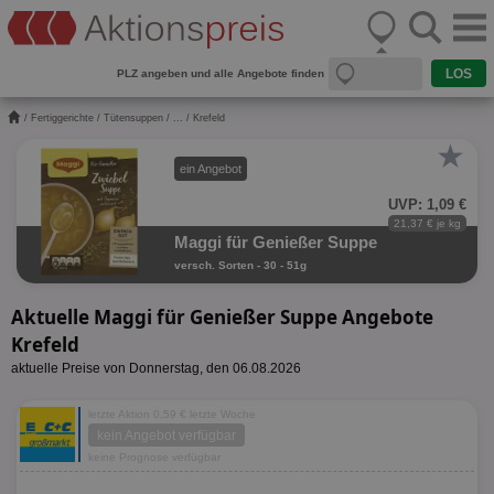
PLZ angeben und alle Angebote finden
/
Fertiggerichte
/
Tütensuppen
/
...
/ Krefeld
★
ein Angebot
UVP: 1,09 €
21,37 € je kg
Maggi für Genießer Suppe
versch. Sorten - 30 - 51g
Aktuelle Maggi für Genießer Suppe Angebote
Krefeld
aktuelle Preise von Donnerstag, den 06.08.2026
letzte Aktion 0,59 € letzte Woche
kein Angebot verfügbar
keine Prognose verfügbar