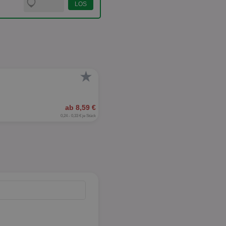
★
ab 8,59 €
0,24 - 0,33 € je Stück