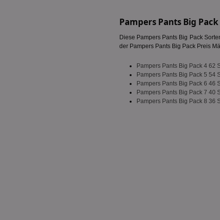
PHPSESSID
Pampers Pants Big Pack
Diese Pampers Pants Big Pack Sorten
der Pampers Pants Big Pack Preis Mäc-
Pampers Pants Big Pack 4 62 
CookieScriptConse
Pampers Pants Big Pack 5 54 
Pampers Pants Big Pack 6 46 
Pampers Pants Big Pack 7 40 
Pampers Pants Big Pack 8 36 
Name
Name
Name
Name
_ga_BZ0Z3NWXX5
uid-bp-159
UserID1
chkChromeAb67Se
da_ts
SyncRTB4
XANDR_PANID
tuuid_lu
c
C
uid-bp-26913
ar_debug