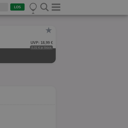
★
UVP: 18,99 €
0,31 € je Stück