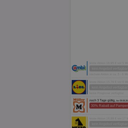
letzte Aktion 16,95 € vor 5 
kein Angebot verfügbar
nächste Aktion in ca. 5 - 6 
letzte Aktion 15,78 € vor 6 
kein Angebot verfügbar
keine Prognose verfügbar
noch 3 Tage gültig,
bis 09.08.26
30% Rabatt auf Pamper
letzte Aktion 16,99 € vor 17
kein Angebot verfügbar