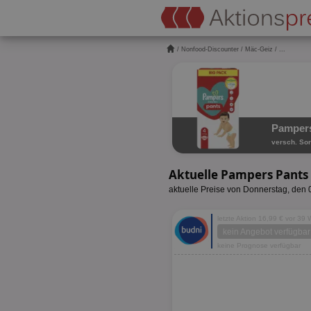
/
Nonfood-Discounter
/
Mäc-Geiz
/ ...
Pampers
versch. Sor
Aktuelle Pampers Pants
aktuelle Preise von Donnerstag, den
letzte Aktion 16,99 € vor 39
kein Angebot verfügbar
keine Prognose verfügbar