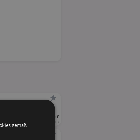
★
UVP 10,29 €
0,38 € je Stück
ookies gemäß
★