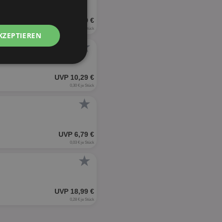
UVP 10,29 €
0,35 € je Stück
KZEPTIEREN
★
Unklassifizierte
UVP 10,29 €
0,30 € je Stück
★
UVP 6,79 €
zierte
0,03 € je Stück
★
meldung und die
wendet werden.
UVP 18,99 €
0,28 € je Stück