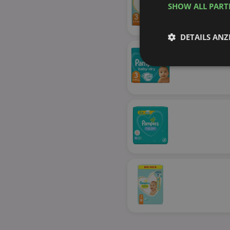
SHOW ALL PAR
DETAILS ANZ
Unbedingt
erforderlich
Unbed
Unbedingt erforderli
Kontoverwaltung. Oh
Name
identifier
securitytoken