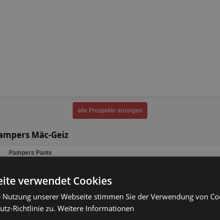
alle Prospekte anzeigen
ampers Mäc-Geiz
Pampers Pants
versch. Sorten
ite verwendet Cookies
15 - 27 Stück
e Nutzung unserer Webseite stimmen Sie der Verwendung von C
tz-Richtlinie zu.
Weitere Informationen
Pampers
versch. Sorten