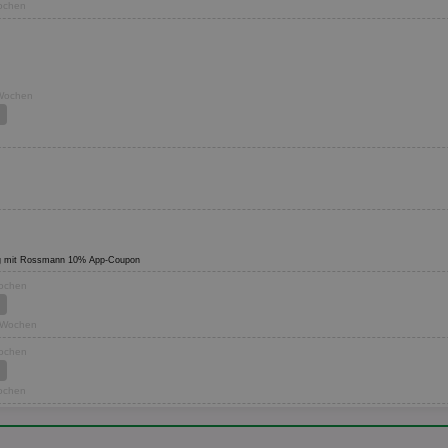
Wochen
 Wochen
ültig mit Rossmann 10% App-Coupon
Wochen
2 Wochen
Wochen
Wochen