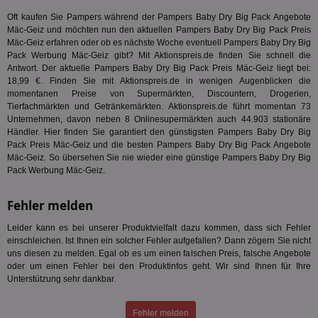
En
Oft kaufen Sie Pampers während der Pampers Baby Dry Big Pack Angebote
mög
Bes
Mäc-Geiz und möchten nun den aktuellen Pampers Baby Dry Big Pack Preis
ges
Mäc-Geiz erfahren oder ob es nächste Woche eventuell Pampers Baby Dry Big
Pack Werbung Mäc-Geiz gibt? Mit Aktionspreis.de finden Sie schnell die
uid-bp-36033
.ads.stickyadstv.com
2 Monate
Die
Antwort. Der aktuelle Pampers Baby Dry Big Pack Preis Mäc-Geiz liegt bei:
Nut
Int
18,99 €. Finden Sie mit Aktionspreis.de in wenigen Augenblicken die
Web
momentanen Preise von Supermärkten, Discountern, Drogerien,
ab,
Tierfachmärkten und Getränkemärkten. Aktionspreis.de führt momentan 73
Wer
dem
Unternehmen, davon neben 8 Onlinesupermärkten auch 44.903 stationäre
Prä
Händler. Hier finden Sie garantiert den günstigsten Pampers Baby Dry Big
lie
Pack Preis Mäc-Geiz und die besten Pampers Baby Dry Big Pack Angebote
Mäc-Geiz. So übersehen Sie nie wieder eine günstige Pampers Baby Dry Big
3pi
3 Monate
Leg
ID5 Technology Ltd
den
.id5-sync.com
Pack Werbung Mäc-Geiz.
We
Dri
Bes
Fehler melden
We
kön
Leider kann es bei unserer Produktvielfalt dazu kommen, dass sich Fehler
Ser
Hub
einschleichen. Ist Ihnen ein solcher Fehler aufgefallen? Dann zögern Sie nicht
ber
uns diesen zu melden. Egal ob es um einen falschen Preis, falsche Angebote
Wer
oder um einen Fehler bei den Produktinfos geht. Wir sind Ihnen für Ihre
ge
Unterstützung sehr dankbar.
PugT
1 Monat
Reg
PubMatic Inc.
ID,
.pubmatic.com
Ben
Fehler melden