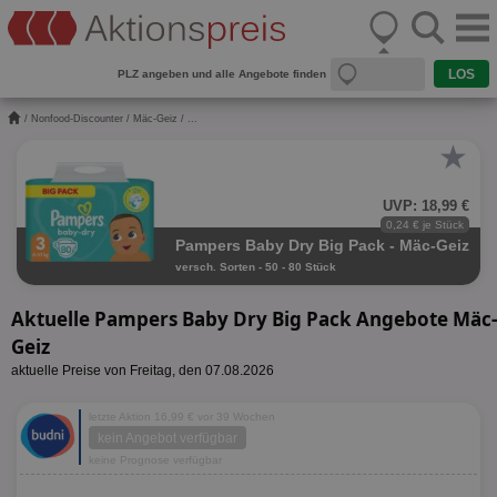
PLZ angeben und alle Angebote finden
/
Nonfood-Discounter
/
Mäc-Geiz
/ ...
★
UVP: 18,99 €
0,24 € je Stück
Pampers Baby Dry Big Pack - Mäc-Geiz
versch. Sorten - 50 - 80 Stück
Aktuelle Pampers Baby Dry Big Pack Angebote Mäc-
Geiz
aktuelle Preise von Freitag, den 07.08.2026
letzte Aktion 16,99 € vor 39 Wochen
kein Angebot verfügbar
keine Prognose verfügbar