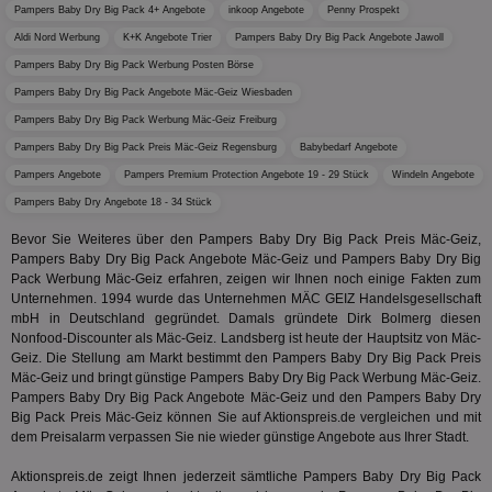
wfivefivec
1 Jahr 1
Die
Roku Inc.
i
1 Jahr
OpenX
welche
Pampers Baby Dry Big Pack 4+ Angebote
inkoop Angebote
Penny Prospekt
Monat
Reg
.w55c.net
.openx.net
gelese
ber
Aldi Nord Werbung
K+K Angebote Trier
Pampers Baby Dry Big Pack Angebote Jawoll
We
uid-bp-951
.ads.stickyadstv.com
2 Monate
fw_ts
.optinadserving.com
1 Jahr
Dieses
Pampers Baby Dry Big Pack Werbung Posten Börse
verwen
KADUSERCOOKIE
1 Jahr
Die
PubMatic Inc.
receive-
.criteo.com
1 Jahr
Effekti
Pampers Baby Dry Big Pack Angebote Mäc-Geiz Wiesbaden
Reg
.pubmatic.com
cookie-
Leistu
ber
deprecation
Werbe
Pampers Baby Dry Big Pack Werbung Mäc-Geiz Freiburg
We
zu ver
APC
.doubleclick.net
6 Monate
Pampers Baby Dry Big Pack Preis Mäc-Geiz Regensburg
Babybedarf Angebote
die auf
A3
1 Jahr
Anz
Yahoo! Inc.
verbrac
Ya
.yahoo.com
Pampers Angebote
Pampers Premium Protection Angebote 19 - 29 Stück
Windeln Angebote
Nutzer
wird, d
Pampers Baby Dry Angebote 18 - 34 Stück
tt_viewer
12 Monate 4
Tea
Teads B.V.
bestim
Tage
Coo
.teads.tv
geklick
auf
Bevor Sie Weiteres über den Pampers Baby Dry Big Pack Preis Mäc-Geiz,
hilft be
Web
Optimi
Pampers Baby Dry Big Pack Angebote Mäc-Geiz und Pampers Baby Dry Big
Vid
Anzei
Pack Werbung Mäc-Geiz erfahren, zeigen wir Ihnen noch einige Fakten zum
per
und d
Unternehmen. 1994 wurde das Unternehmen MÄC GEIZ Handelsgesellschaft
Verstä
adx_ts
1 Jahr
Die
ORTEC B.V.
mbH in Deutschland gegründet. Damals gründete Dirk Bolmerg diesen
Nutzer
sic
.optinadserving.com
Nonfood-Discounter als Mäc-Geiz. Landsberg ist heute der Hauptsitz von Mäc-
Wer
pi
1 Tag
Dieses 
TradeTracker
Geiz. Die Stellung am Markt bestimmt den Pampers Baby Dry Big Pack Preis
Web
der Er
.pubmatic.com
Mäc-Geiz und bringt günstige Pampers Baby Dry Big Pack Werbung Mäc-Geiz.
Inform
digitalAudience
1 Jahr
Dig
Social Audience B.V.
Pampers Baby Dry Big Pack Angebote Mäc-Geiz und den Pampers Baby Dry
das Nu
Coo
.target.digitalaudience.io
auf Web
Big Pack Preis Mäc-Geiz können Sie auf Aktionspreis.de vergleichen und mit
dig
verfolg
dem Preisalarm verpassen Sie nie wieder günstige Angebote aus Ihrer Stadt.
Onl
Besuch
Er
Geräte
zu 
Market
Aktionspreis.de zeigt Ihnen jederzeit sämtliche Pampers Baby Dry Big Pack