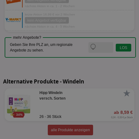
kein Angebot verfügbar
nächste Aktion in ca. 1 - 2 Wochen
letzte Aktion 16,99 € vor 2 Wochen
kein Angebot verfügbar
nächste Aktion in ca. 4 - 5 Wochen
mehr Angebote?
Geben Sie Ihre PLZ an, um regionale
Angebote zu sehen.
Alternative Produkte - Windeln
★
Hipp Windeln
versch. Sorten
ab 8,59 €
34%
26 - 36 Stück
0,24 - 0,33 € je Stück
alle Produkte anzeigen