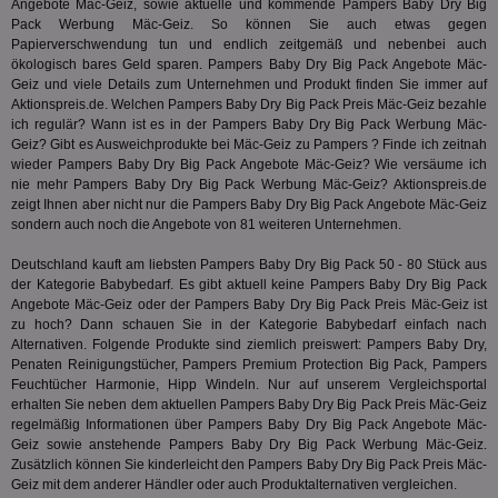
Angebote Mäc-Geiz, sowie aktuelle und kommende Pampers Baby Dry Big
tuuid
.360yield.com
3 Monate
Die
_ga
1 Jahr 1
Dieser
Google LLC
Pack Werbung Mäc-Geiz. So können Sie auch etwas gegen
hau
Monat
ist mit
.aktionspreis.de
bid
Papierverschwendung tun und endlich zeitgemäß und nebenbei auch
Univers
Wer
verknüp
ökologisch bares Geld sparen. Pampers Baby Dry Big Pack Angebote Mäc-
Web
eine wi
Geiz und viele Details zum Unternehmen und Produkt finden Sie immer auf
rel
Aktuali
Aktionspreis.de. Welchen Pampers Baby Dry Big Pack Preis Mäc-Geiz bezahle
am häu
viewer
1 Jahr
Wir
ORTEC B.V.
verwen
ich regulär? Wann ist es in der Pampers Baby Dry Big Pack Werbung Mäc-
ve
.optinadserving.com
Analys
Geiz? Gibt es Ausweichprodukte bei Mäc-Geiz zu Pampers ? Finde ich zeitnah
Bes
Google
wieder Pampers Baby Dry Big Pack Angebote Mäc-Geiz? Wie versäume ich
Inf
Cookie
un
nie mehr Pampers Baby Dry Big Pack Werbung Mäc-Geiz? Aktionspreis.de
verwen
zu 
eindeu
zeigt Ihnen aber nicht nur die Pampers Baby Dry Big Pack Angebote Mäc-Geiz
zu unt
sondern auch noch die Angebote von 81 weiteren Unternehmen.
tuuid_lu
.360yield.com
3 Monate
Ent
indem e
Bes
generi
Bid
als Cli
Deutschland kauft am liebsten Pampers Baby Dry Big Pack 50 - 80 Stück aus
Bes
zugewi
der Kategorie
Babybedarf
. Es gibt aktuell keine Pampers Baby Dry Big Pack
Web
ist in j
Angebote Mäc-Geiz oder der Pampers Baby Dry Big Pack Preis Mäc-Geiz ist
kan
Seiten
Bid
zu hoch? Dann schauen Sie in der Kategorie
Babybedarf
einfach nach
auf ein
We
enthal
Alternativen. Folgende Produkte sind ziemlich preiswert: Pampers Baby Dry,
sic
zur Be
Penaten Reinigungstücher, Pampers Premium Protection Big Pack, Pampers
Bes
Besuche
Feuchtücher Harmonie, Hipp Windeln. Nur auf unserem Vergleichsportal
Anz
und
sie
Kampa
erhalten Sie neben dem aktuellen Pampers Baby Dry Big Pack Preis Mäc-Geiz
für die 
regelmäßig Informationen über Pampers Baby Dry Big Pack Angebote Mäc-
TDCPM
1 Jahr
Die
The Trade Desk Inc.
Analys
Geiz sowie anstehende Pampers Baby Dry Big Pack Werbung Mäc-Geiz.
Inf
.adsrvr.org
verwen
der
Zusätzlich können Sie kinderleicht den Pampers Baby Dry Big Pack Preis Mäc-
Web
Geiz mit dem anderer Händler oder auch Produktalternativen vergleichen.
Wer