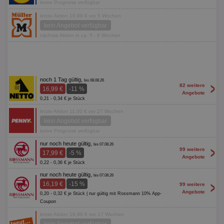
keine Prognose verfügbar
letzte Aktion 16,99 € vor 5 Wochen
kein Angebot verfügbar
nächste Aktion in ca. 5 - 6 Wochen
noch 1 Tag gültig,
bis 08.08.26
>
82 weitere
16,99 €
-11 %
Angebote
0,21 - 0,34 € je Stück
letzte Aktion 11,00 € vor 27 Wochen
kein Angebot verfügbar
keine Prognose verfügbar
nur noch heute gültig,
bis 07.08.26
>
99 weitere
17,99 €
-5 %
Angebote
0,22 - 0,36 € je Stück
nur noch heute gültig,
bis 07.08.26
>
16,19 €
-15 %
99 weitere
Angebote
0,20 - 0,32 € je Stück | nur gültig mit Rossmann 10% App-
Coupon
letzte Aktion 16,99 € vor 17 Wochen