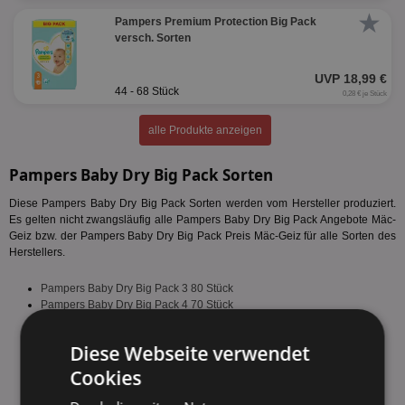
★
Pampers Premium Protection Big Pack
versch. Sorten
UVP 18,99 €
44 - 68 Stück
0,28 € je Stück
alle Produkte anzeigen
Pampers Baby Dry Big Pack Sorten
Diese Pampers Baby Dry Big Pack Sorten werden vom Hersteller produziert.
Es gelten nicht zwangsläufig alle Pampers Baby Dry Big Pack Angebote Mäc-
Geiz bzw. der Pampers Baby Dry Big Pack Preis Mäc-Geiz für alle Sorten des
Herstellers.
Pampers Baby Dry Big Pack 3 80 Stück
Pampers Baby Dry Big Pack 4 70 Stück
Pampers Baby Dry Big Pack 4+ 62 Stück
Pampers Baby Dry Big Pack 5 60 Stück
Diese Webseite verwendet
Pampers Baby Dry Big Pack 5+ 56 Stück
Pampers Baby Dry Big Pack 6 52 Stück
Cookies
Pampers Baby Dry Big Pack 7 50 Stück