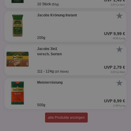
UVP 2,49 €
10 Stück
(52g)
0,25 € je Stück
★
Jacobs Krönung Instant
UVP 9,99 €
200g
49,95 € je kg
★
Jacobs 3in1
versch. Sorten
UVP 2,79 €
111 - 124g
(10 Stück)
0,28 € je Stück
★
Meisterröstung
UVP 8,99 €
500g
17,98 € je kg
alle Produkte anzeigen