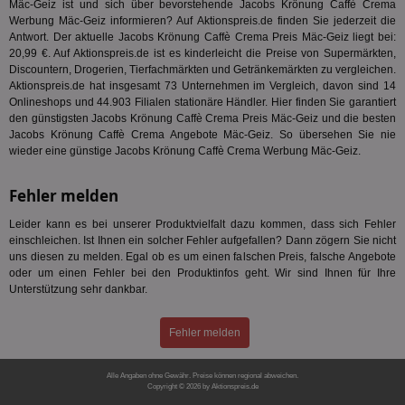
Dri
Mäc-Geiz ist und sich über bevorstehende Jacobs Krönung Caffè Crema
Bes
Werbung Mäc-Geiz informieren? Auf Aktionspreis.de finden Sie jederzeit die
We
Antwort. Der aktuelle Jacobs Krönung Caffè Crema Preis Mäc-Geiz liegt bei:
kön
20,99 €. Auf Aktionspreis.de ist es kinderleicht die Preise von Supermärkten,
Ser
Hub
Discountern, Drogerien, Tierfachmärkten und Getränkemärkten zu vergleichen.
ber
Aktionspreis.de hat insgesamt 73 Unternehmen im Vergleich, davon sind 14
Wer
Onlineshops und 44.903 Filialen stationäre Händler. Hier finden Sie garantiert
ge
den günstigsten Jacobs Krönung Caffè Crema Preis Mäc-Geiz und die besten
PugT
1 Monat
Reg
PubMatic Inc.
Jacobs Krönung Caffè Crema Angebote Mäc-Geiz. So übersehen Sie nie
ID,
.pubmatic.com
wieder eine günstige Jacobs Krönung Caffè Crema Werbung Mäc-Geiz.
Ben
wi
Bes
Fehler melden
ide
We
ver
Leider kann es bei unserer Produktvielfalt dazu kommen, dass sich Fehler
ver
einschleichen. Ist Ihnen ein solcher Fehler aufgefallen? Dann zögern Sie nicht
Anz
uns diesen zu melden. Egal ob es um einen falschen Preis, falsche Angebote
IDSYNC
1 Jahr
Die
Verizon
oder um einen Fehler bei den Produktinfos geht. Wir sind Ihnen für Ihre
Inf
Communications Inc.
Unterstützung sehr dankbar.
der
.analytics.yahoo.com
Web
Wer
Fehler melden
En
mög
Bes
ges
Alle Angaben ohne Gewähr. Preise können regional abweichen.
Copyright © 2026 by Aktionspreis.de
TestIfCookieP
1 Jahr 1
Die
Smart AdServer SAS
Produkt-ID: 785