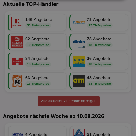
Unbedingt
Performance
Aktuelle TOP-Händler
erforderlich
146
Angebote
73
Angebote
50 Tiefstpreise
25 Tiefstpreise
Targeting
Funktionalität
62
Angebote
78
Angebote
19 Tiefstpreise
18 Tiefstpreise
Unklassifizierte
34
Angebote
36
Angebote
18 Tiefstpreise
18 Tiefstpreise
63
Angebote
48
Angebote
17 Tiefstpreise
13 Tiefstpreise
Unbedingt erforderlich
Performance
Alle aktuellen Angebote anzeigen
Targeting
Funktionalität
Unklassifizierte
Angebote nächste Woche ab 10.08.2026
Unbedingt erforderliche Cookies ermöglichen
wesentliche Kernfunktionen der Website wie die
Benutzeranmeldung und die Kontoverwaltung.
Ohne die unbedingt erforderlichen Cookies kann die
4
Angebote
51
Angebote
Website nicht ordnungsgemäß verwendet werden.