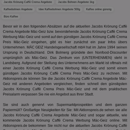
und d
Jacobs Krönung Caffè Crema Angebote
Jacobs Bohnen Angebote 1kg
Verstä
adx_ts
1 Jahr
Die
ORTEC B.V.
Nutzer
Kaffeebohnen Angebote
Idee Kaffeebohnen Angebote 500g
Kaffee online günstig
sic
.optinadserving.com
Wer
Büro Kaffee
pi
1 Tag
Dieses 
TradeTracker
Web
der Er
.pubmatic.com
Inform
Bevor wir in den folgenden Absätzen auf die aktuellen Jacobs Krönung Caffè
digitalAudience
1 Jahr
Dig
Social Audience B.V.
das Nu
Crema Angebote Mäc-Geiz bzw. bevorstehende Jacobs Krönung Caffè Crema
Coo
.target.digitalaudience.io
auf Web
dig
Werbung Mäc-Geiz und somit auf den günstigen Jacobs Krönung Caffè Crema
verfolg
Onl
Besuch
Preis Mäc-Geiz eingehen, gibt es hier zunächst ein paar Infos übers
Er
Geräte
Unternehmen. MÄC GEIZ Handelsgesellschaft mbH hat im Jahre 1994 seinen
zu 
Market
Ursprung in Deutschland. Dirk Bolmerg gründete den Nonfood-Discounter
tuuid
.360yield.com
3 Monate
Die
ursprünglich als Mäc-Geiz. Das Zentrum von {UNTERHENMEN} steht in
_ga
1 Jahr 1
Dieser
Google LLC
hau
Monat
ist mit
.aktionspreis.de
Landsberg. Aufgrund der Stellung des Unternehmens am Markt ist oftmals mit
bid
Univers
einer Jacobs Krönung Caffè Crema Werbung Mäc-Geiz und somit einem
Wer
verknüp
Web
günstigen Jacobs Krönung Caffè Crema Preis Mäc-Geiz zu rechnen. Mit
eine wi
rel
Aktuali
Aktionspreis.de können Sie die Jacobs Krönung Caffè Crema Angebote Mäc-
am häu
Geiz mit anderen Angeboten vergleichen, finden schnell den günstigsten
viewer
1 Jahr
Wir
ORTEC B.V.
verwen
Jacobs Krönung Caffè Crema Preis Mäc-Geiz und mit dem praktischen
ve
.optinadserving.com
Analys
Bes
Preisalarm verpassen Sie nie ein Angebot aus Ihrer Stadt.
Google
Inf
Cookie
un
verwen
Sie sind auch genervt von Supermarktprospekten und dem ganzen
zu 
eindeu
Papiermüll? Großartige Neuigkeiten für Sie: Mit Aktionspreis.de sehen sie alle
zu unt
tuuid_lu
.360yield.com
3 Monate
Ent
indem e
Jacobs Krönung Caffè Crema Angebote Mäc-Geiz und sogar aktuelle, wie
Bes
generi
kommende Jacobs Krönung Caffè Crema Werbung Mäc-Geiz online. Mit
Bid
als Cli
Aktionspreis.de bekommen Sie nicht nur die aktuellen Jacobs Krönung Caffè
Bes
zugewi