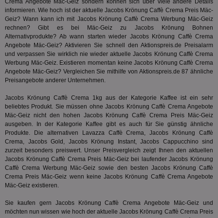
Web
Crema Angebote Mäc-Geiz sondern können sich über viele andere Details
ist in j
kan
Seiten
informieren. Wie hoch ist der aktuelle Jacobs Krönung Caffè Crema Preis Mäc-
Bid
auf ein
Geiz? Wann kann ich mit Jacobs Krönung Caffè Crema Werbung Mäc-Geiz
We
enthal
rechnen? Gibt es bei Mäc-Geiz zu Jacobs Krönung Bohnen
sic
zur Be
Bes
Besuche
Alternativprodukte? Ab wann starten wieder Jacobs Krönung Caffè Crema
Anz
und
Angebote Mäc-Geiz? Aktivieren Sie schnell den Aktionspreis.de Preisalarm
sie
Kampa
und verpassen Sie wirklich nie wieder aktuelle Jacobs Krönung Caffè Crema
für die 
TDCPM
1 Jahr
Die
Werbung Mäc-Geiz. Existieren momentan keine Jacobs Krönung Caffè Crema
The Trade Desk Inc.
Analys
Inf
.adsrvr.org
verwen
Angebote Mäc-Geiz? Vergleichen Sie mithilfe von Aktionspreis.de 87 ähnliche
der
Preisangebote anderer Unternehmen.
Web
Wer
En
Jacobs Krönung Caffè Crema 1kg aus der Kategorie
Kaffee
ist ein sehr
mög
beliebtes Produkt. Sie müssen ohne Jacobs Krönung Caffè Crema Angebote
Bes
Mäc-Geiz nicht den hohen Jacobs Krönung Caffè Crema Preis Mäc-Geiz
ges
ausgeben. In der Kategorie
Kaffee
gibt es auch für Sie günstig ähnliche
uid-bp-36033
.ads.stickyadstv.com
2 Monate
Die
Produkte. Die alternativen Lavazza Caffè Crema, Jacobs Krönung Caffè
Nut
Crema, Jacobs Gold, Jacobs Krönung Instant, Jacobs Cappucchino sind
Int
zurzeit besonders preiswert. Unser Preisvergleich zeigt Ihnen den aktuellen
Web
ab,
Jacobs Krönung Caffè Crema Preis Mäc-Geiz bei laufender Jacobs Krönung
Wer
Caffè Crema Werbung Mäc-Geiz sowie den besten Jacobs Krönung Caffè
dem
Crema Preis Mäc-Geiz wenn keine Jacobs Krönung Caffè Crema Angebote
Prä
Mäc-Geiz existieren.
lie
3pi
3 Monate
Leg
ID5 Technology Ltd
Sie kaufen gern Jacobs Krönung Caffè Crema Angebote Mäc-Geiz und
den
.id5-sync.com
möchten nun wissen wie hoch der aktuelle Jacobs Krönung Caffè Crema Preis
We