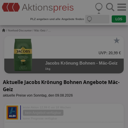
PLZ angeben und alle Angebote finden
/
Nonfood-Discounter
/
Mäc-Geiz
/ ...
★
UVP: 20,99 €
Jacobs Krönung Bohnen - Mäc-Geiz
1kg
Aktuelle Jacobs Krönung Bohnen Angebote Mäc-
Geiz
aktuelle Preise von Sonntag, den 09.08.2026
letzte Aktion 12,99 € vor 18 Wochen
kein Angebot verfügbar
keine Prognose verfügbar