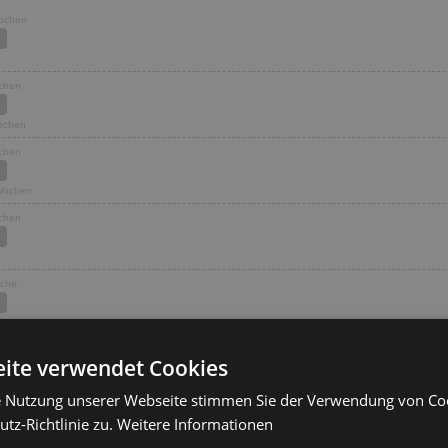
Wochen
ochen
Wochen
ochen
 Wochen
ochen
oche
7 Wochen
ochen
ite verwendet Cookies
Wochen
e Nutzung unserer Webseite stimmen Sie der Verwendung von C
Wochen
tz-Richtlinie zu.
Weitere Informationen