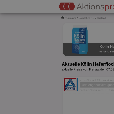
/
Cerealien
/
Cornflakes
/
...
/ Stuttgart
Kölln H
versch. Sor
Aktuelle Kölln Haferflo
aktuelle Preise von Freitag, den 07.0
letzte Aktion 1,19 € vor 4 W
kein Angebot verfügbar
nächste Aktion in ca. 6 - 7 