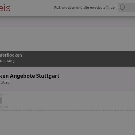
PLZ angeben und alle Angebote finden
aferflocken
ten - 500g
cken Angebote Stuttgart
8.2026
ochen
Wochen