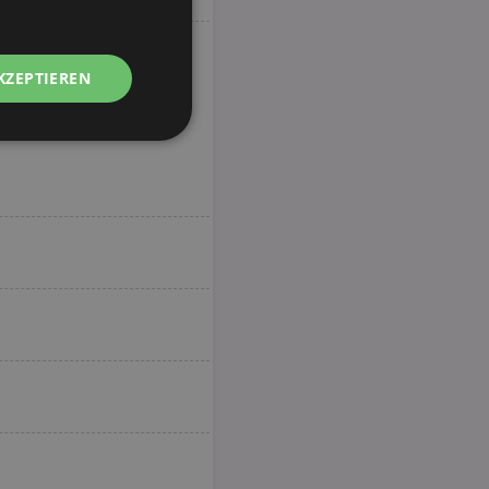
KZEPTIEREN
Unklassifizierte
zierte
meldung und die
wendet werden.