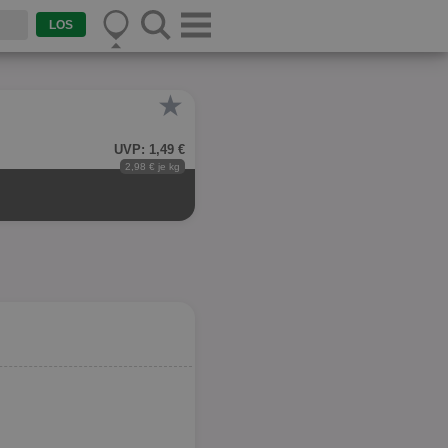
★
UVP: 1,49 €
2,98 € je kg