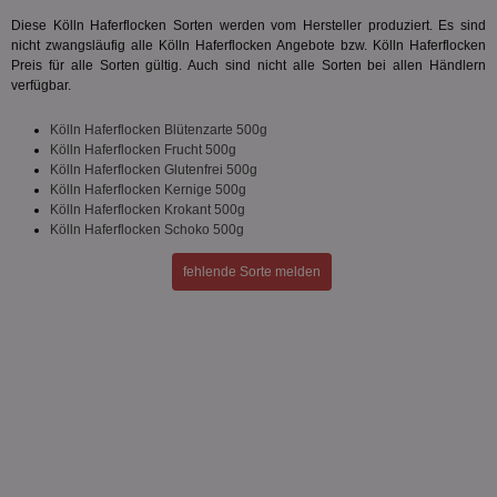
ein
die
Diese Kölln Haferflocken Sorten werden vom Hersteller produziert. Es sind
Ben
nicht zwangsläufig alle Kölln Haferflocken Angebote bzw. Kölln Haferflocken
ver
Preis für alle Sorten gültig. Auch sind nicht alle Sorten bei allen Händlern
Nor
sic
verfügbar.
gen
und
ver
Kölln Haferflocken Blütenzarte 500g
die
Kölln Haferflocken Frucht 500g
gut
Kölln Haferflocken Glutenfrei 500g
die
Kölln Haferflocken Kernige 500g
Anm
Ben
Kölln Haferflocken Krokant 500g
Sei
Kölln Haferflocken Schoko 500g
CookieScriptConsent
1 Monat
Die
CookieScript
Coo
www.aktionspreis.de
fehlende Sorte melden
ver
Ein
für
spe
Ban
Scr
or
fun