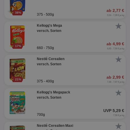
ab 2,77 €
38%
375 - 500g
5,54 - 7,39 € je kg
★
Kellogg's Mega
versch. Sorten
ab 4,99 €
17%
660 - 750g
6,65 - 7,56 € je kg
★
Nestlé Cerealien
versch. Sorten
ab 2,99 €
21%
375 - 400g
7,48 - 7,97 € je kg
★
Kellogg's Megapack
versch. Sorten
UVP 5,29 €
700g
7,56 € je kg
★
Nestlé Cerealien Maxi