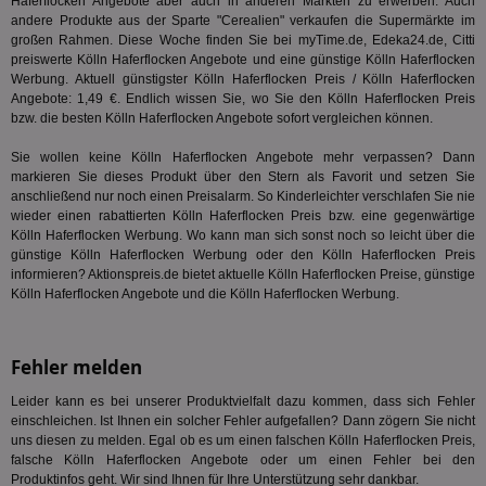
Haferflocken Angebote aber auch in anderen Märkten zu erwerben. Auch
matchfreewheel
.w55c.net
1 Monat
Die
andere Produkte aus der Sparte "
Cerealien
" verkaufen die Supermärkte im
ver
großen Rahmen. Diese Woche finden Sie bei myTime.de, Edeka24.de, Citti
Nu
preiswerte Kölln Haferflocken Angebote und eine günstige Kölln Haferflocken
Int
ver
Werbung. Aktuell günstigster Kölln Haferflocken Preis / Kölln Haferflocken
Koo
Angebote: 1,49 €. Endlich wissen Sie, wo Sie den Kölln Haferflocken Preis
Anz
bzw. die besten Kölln Haferflocken Angebote sofort vergleichen können.
Nut
mög
Ver
Sie wollen keine Kölln Haferflocken Angebote mehr verpassen? Dann
Rel
markieren Sie dieses Produkt über den Stern als Favorit und setzen Sie
anschließend nur noch einen Preisalarm. So Kinderleichter verschlafen Sie nie
CMPRO
3 Monate
Die
Casale Media Inc.
wieder einen rabattierten Kölln Haferflocken Preis bzw. eine gegenwärtige
We
.casalemedia.com
der
Kölln Haferflocken Werbung. Wo kann man sich sonst noch so leicht über die
die
günstige Kölln Haferflocken Werbung oder den Kölln Haferflocken Preis
ha
informieren? Aktionspreis.de bietet aktuelle Kölln Haferflocken Preise, günstige
DSID
1 Stunde
Die
Kölln Haferflocken Angebote und die Kölln Haferflocken Werbung.
Google LLC
Ihr
.doubleclick.net
Ben
not
geh
Fehler melden
ein
MRM_UID
StickyADS.tv
2 Monate
Die
Leider kann es bei unserer Produktvielfalt dazu kommen, dass sich Fehler
.ads.stickyadstv.com
un
einschleichen. Ist Ihnen ein solcher Fehler aufgefallen? Dann zögern Sie nicht
ver
uns diesen zu melden. Egal ob es um einen falschen Kölln Haferflocken Preis,
Inf
falsche Kölln Haferflocken Angebote oder um einen Fehler bei den
Nut
Int
Produktinfos geht. Wir sind Ihnen für Ihre Unterstützung sehr dankbar.