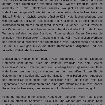
ide
Nut
gerade Kölln Haferflocken Werbung finden? Welche Produkte kann ich
int
alternativ zu Kölln Haferflocken kaufen? Wo gibt es preiswerte Kölln
ein
Haferflocken Angebote? Wie ist der aktuelle Kölln Haferflocken Preis bei
ang
kan
Edeka? Finde ich nächste Woche günstige Kölln Haferflocken Werbung und
Anz
wie preiswert ist der Kölln Haferflocken Preis? Aktionspreis.de stellt ihnen alle
und
Informationen zu Ihrem Lieblingsprodukt bereit. So können Sie auf Prospekte
und
aus Papier verzichten und bleiben immer über die aktuelle Kölln Haferflocken
We
wer
Werbung auf den neusten Stand. Auf Aktionspreis.de finden Sie stets die
Anz
aktuellen Kölln Haferflocken Angebote und die Kölln Haferflocken Werbung
Ben
und immer den günstigsten Kölln Haferflocken Preis. Auf Aktionspreis.de finden
demdex
6 Monate
Mit
Sie mit nur wenigen Klicks die
Kölln Haferflocken Angebote
und den
Adobe Inc.
Ad
.demdex.net
aktuellen
Kölln Haferflocken Preis
gr
wie
Deutschlands Konsumenten mögen Kölln Haferflocken aus der Kategorie
ID-
Seg
Cerealien
sehr gerne. Auch die weiteren Produkte aus dem Bereich
Mod
"Cornflakes" bieten Unternehmen wie Feneberg bevorzugt neben der Kölln
Ber
Haferflocken Werbung an, da Kunden dann gern zugreifen. Nutzen Sie die
aus
Gelegenheit und kaufen Sie stets die aktuellen Kölln Haferflocken Angebote
bitoIsSecure
1 Jahr
Prä
Comcast Corporation
und erhalten Sie somit immer den günstigsten Kölln Haferflocken Preis. Die
rel
.bidr.io
Eigenmarken der Unternehmen sind eine gute Alternative zum recht hohen
Wer
Kölln Haferflocken Preis, wenn es keine Kölln Haferflocken Werbung gibt.
vo
Dri
ber
Folgende Händler führen dieses Produkt zum günstigen Kölln Haferflocken
Wer
Preis dauerhaft im Sortiment: Diska. Hin und wieder gibt es diese Kölln
Geb