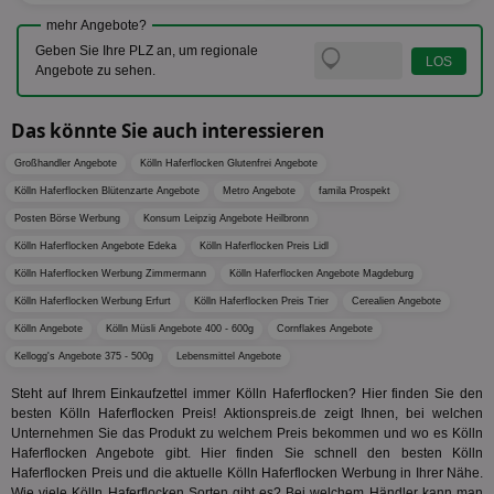
Ben
mehr Angebote?
wi
Bes
Geben Sie Ihre PLZ an, um regionale
ide
Angebote zu sehen.
We
ver
ver
Anz
Das könnte Sie auch interessieren
IDSYNC
1 Jahr
Die
Verizon
Großhandler Angebote
Kölln Haferflocken Glutenfrei Angebote
Inf
Communications Inc.
der
.analytics.yahoo.com
Kölln Haferflocken Blütenzarte Angebote
Metro Angebote
famila Prospekt
Web
Wer
Posten Börse Werbung
Konsum Leipzig Angebote Heilbronn
En
mög
Kölln Haferflocken Angebote Edeka
Kölln Haferflocken Preis Lidl
Bes
ges
Kölln Haferflocken Werbung Zimmermann
Kölln Haferflocken Angebote Magdeburg
Kölln Haferflocken Werbung Erfurt
Kölln Haferflocken Preis Trier
Cerealien Angebote
TestIfCookieP
1 Jahr 1
Die
Smart AdServer SAS
Monat
ve
.smartadserver.com
Kölln Angebote
Kölln Müsli Angebote 400 - 600g
Cornflakes Angebote
Wer
Web
Kellogg's Angebote 375 - 500g
Lebensmittel Angebote
rel
Steht auf Ihrem Einkaufzettel immer Kölln Haferflocken? Hier finden Sie den
KRTBCOOKIE_80
3 Monate
Die
PubMatic, Inc.
besten Kölln Haferflocken Preis! Aktionspreis.de zeigt Ihnen, bei welchen
We
.pubmatic.com
um 
Unternehmen Sie das Produkt zu welchem Preis bekommen und wo es Kölln
Onl
Haferflocken Angebote gibt. Hier finden Sie schnell den besten Kölln
Kam
Haferflocken Preis und die aktuelle Kölln Haferflocken Werbung in Ihrer Nähe.
ind
Wie viele Kölln Haferflocken Sorten gibt es? Bei welchem Händler kann man