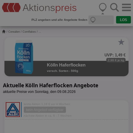
PLZ angeben und alle Angebote finden
/
Cerealien
/
Cornflakes
/ ...
★
UVP: 1,49 €
2,98 € je kg
Kölln Haferflocken
versch. Sorten - 500g
Aktuelle Kölln Haferflocken Angebote
aktuelle Preise von Sonntag, den 09.08.2026
letzte Aktion 1,19 € vor 4 Wochen
kein Angebot verfügbar
nächste Aktion in ca. 6 - 7 Wochen