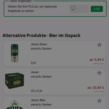
mehr Angebote?
Geben Sie Ihre PLZ an, um regionale
Angebote zu sehen.
Alternative Produkte - Bier im Sixpack
★
Jever Dose
versch. Sorten
ab 0,99 €
0,5l
1,98 € je Liter
★
Jever
versch. Sorten
ab 10,99 €
20 x 0,5l
1,10 € je Liter
★
Jever Bier
versch. Sorten