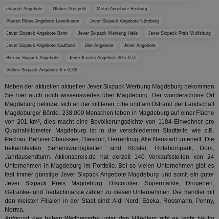
tuuid_lu
.360yield.com
3 Monate
Ent
indem e
ebay.de Angebote
Globus Prospekt
Metro Angebote Freiburg
Bes
generi
Bid
als Cli
Posten Börse Angebote Leverkusen
Jever Sixpack Angebote Nürnberg
Bes
zugewi
Web
ist in j
Jever Sixpack Angebote Bonn
Jever Sixpack Werbung Halle
Jever Sixpack Preis Wolfsburg
kan
Seiten
Bid
auf ein
Jever Sixpack Angebote Kaufland
Bier Angebote
Jever Angebote
We
enthal
sic
Bier im Sixpack Angebote
Jever Kasten Angebote 20 x 0,5l
zur Be
Bes
Besuche
Veltins Sixpack Angebote 6 x 0,33l
Anz
und
sie
Kampa
Neben der aktuellen aktuellen Jever Sixpack Werbung Magdeburg bekommen
für die 
TDCPM
1 Jahr
Die
The Trade Desk Inc.
Analys
Sie hier auch noch wissenswertes über Magdeburg. Der wunderschöne Ort
Inf
.adsrvr.org
verwen
Magdeburg befindet sich an der mittleren Elbe und am Ostrand der Landschaft
der
Magdeburger Börde. 238.000 Menschen leben in Magdeburg auf einer Fläche
Web
Wer
von 201 km², dies macht eine Bevölkerungsdichte von 1184 Einwohner pro
En
Quadratkilometer. Magdeburg ist in die verschiedenen Stadtteile wie z.B.
mög
Pechau, Berliner Chaussee, Diesdorf, Herrenkrug, Alte Neustadt unterteilt. Die
Bes
ges
bekanntesten Sehenswürdigkeiten sind Kloster, Rotehornpark, Dom,
Jahrtausendturm. Aktionspreis.de hat derzeit 140 Verkaufsstellen von 24
uid-bp-36033
.ads.stickyadstv.com
2 Monate
Die
Unternehmen in Magdeburg im Portfolio. Bei so vielen Unternehmen gibt es
Nut
fast immer günstige Jever Sixpack Angebote Magdeburg und somit ein guter
Int
Web
Jever Sixpack Preis Magdeburg. Discounter, Supermärkte, Drogerien,
ab,
Getränke- und Tierfachmärkte zählen zu diesen Unternehmen. Die Händler mit
Wer
den meisten Filialen in der Stadt sind: Aldi Nord, Edeka, Rossmann, Penny,
dem
Prä
Norma.
lie
Aufgrund des hohen Wettbewerbs unter den Händlern gibt es recht häufig