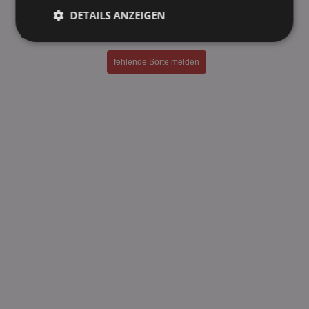
Jever Light 6 x 0,33l
DETAILS ANZEIGEN
Jever Lime 6 x 0,33l
Jever Pilsener 6 x 0,33l
Unbedingt
Performance
erforderlich
fehlende Sorte melden
Targeting
Funktionalität
Unklassifizierte
Unbedingt erforderlich
Performance
Targeting
Funktionalität
Unklassifizierte
Unbedingt erforderliche Cookies ermöglichen