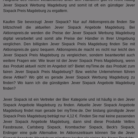
Jever Sixpack Werbung Magdeburg und somit ist oft ein günstiger Jever
3pi
3 Monate
Leg
ID5 Technology Ltd
Sixpack Preis Magdeburg zu ergattern.
den
.id5-sync.com
We
Dri
Kaufen Sie bevorzugt Jever Sixpack? Nur auf Aktionspreis.de finden Sie
Bes
blitzschnell die aktuellen Jever Sixpack Angebote Magdeburg. Bei
We
Aktionspreis.de werden die Preise der Jever Sixpack Werbung Magdeburg
kön
Ser
digital verarbeitet und somit alle Preise der Händler in Ihrer Umgebung
Hub
verglichen. Den billigsten Jever Sixpack Preis Magdeburg finden Sie mit
ber
Aktionspreis.de ganz bequem. Aktionspreis.de macht es nicht nur leicht den
Wer
ge
Jever Sixpack Preis Magdeburg zu vergleichen, sondern beantwortet auch
weitere Fragen wie: Wie teuer ist der Jever Sixpack Preis Magdeburg, wenn
PugT
1 Monat
Reg
PubMatic Inc.
das Produkt aktuell nicht im Angebot ist? Bietet
myTime.de
das Produkt zum
ID,
.pubmatic.com
fairen Jever Sixpack Preis Magdeburg? Bzw. welche Unternehmen führen
Ben
wi
diese Artikel? Wo gibt es gerade Jever Sixpack Werbung Magdeburg zu
Bes
finden? Wo kann ich die günstigsten Jever Sixpack Angebote Magdeburg
ide
finden?
We
ver
ver
Jever Sixpack ist ein Vertreter der
Bier
Kategorie und ist häufig in den Jever
Anz
Sixpack Angebote Magdeburg zu finden. Aktuelle Jever Sixpack Angebote
Magdeburg findet man gerade bei myTime.de. Der bislang günstigste Jever
IDSYNC
1 Jahr
Die
Verizon
Inf
Sixpack Preis Magdeburg beträgt nur 4,12 €. Finden Sie mal keine passenden
Communications Inc.
der
.analytics.yahoo.com
Jever Sixpack Angebote Magdeburg, dann sind diese Produkte
Veltins
Web
Fassbrause
, Carlsberg Sixpack, Krombacher Sixpack, Beck's Sixpack,
Wer
Erdinger eine gute Alternative. Im Aktionszeitraum können Sie die Jever
En
mög