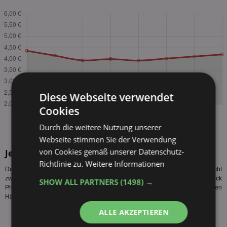
Diese Webseite verwendet
Cookies
Durch die weitere Nutzung unserer
Webseite stimmen Sie der Verwendung
von Cookies gemäß unserer Datenschutz-
Jever Sixpack Sorten
Richtlinie zu.
Weitere Informationen
Diese Jever Sixpack Sorten werden vom Hersteller produziert. Es sind nicht
zwangsläufig alle Jever Sixpack Angebote Magdeburg bzw. Jever Sixpack
SHOW ALL PARTNERS
(1498) →
Preis Magdeburg für alle Sorten gültig. Auch sind nicht alle Sorten bei allen
Händlern verfügbar.
ALLE AKZEPTIEREN
Jever Fun 6 x 0,33l
Jever Fun Zitrone 6 x 0,33l