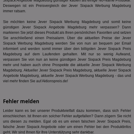
Sixpack Angebote Magdeburg günstiger kaufen als einige No-Name Produkte.
Bes
Deswegen ist ein Preisvergleich der Jever Sixpack Werbung Magdeburg
ges
immer ratsam.
TestIfCookieP
1 Jahr 1
Die
Smart AdServer SAS
Monat
ve
.smartadserver.com
Sie möchten keine Jever Sixpack Werbung Magdeburg und somit keine
Wer
günstigen Jever Sixpack Angebote Magdeburg mehr verpassen? Dann
Web
markieren Sie jetzt dieses Produkt als Ihren persönlichen Favoriten und setzen
rel
Sie anschließend einen Preisalarm. Über die aktuellen Preise der Jever
KRTBCOOKIE_80
3 Monate
Die
PubMatic, Inc.
Sixpack Werbung Magdeburg werden Sie von nun an bequem per Email
We
.pubmatic.com
informiert und werden somit immer über den billigsten Jever Sixpack Preis
um 
Magdeburg auf dem Laufenden gehalten. Mit nur so wenig Aufwand,
Onl
Kam
verpassen Sie von nun an keine günstigen Jever Sixpack Preis Magdeburg
ind
mehr und haben auch ohne Prospekte die aktuelle Jever Sixpack Werbung
ide
Magdeburg. Aktueller Jever Sixpack Preis Magdeburg, aktuelle Jever Sixpack
Nut
int
Angebote Magdeburg, aktuelle Jever Sixpack Werbung Magdeburg - das und
ein
viel mehr finden Sie auf Aktionspreis.de!
ang
kan
Anz
und
Fehler melden
und
We
wer
Leider kann es bei unserer Produktvielfalt dazu kommen, dass sich Fehler
Anz
einschleichen. Ist Ihnen ein solcher Fehler aufgefallen? Dann zögern Sie nicht
Ben
uns diesen zu melden. Egal ob es um einen falschen Jever Sixpack Preis,
demdex
6 Monate
Mit
Adobe Inc.
falsche Jever Sixpack Angebote oder um einen Fehler bei den Produktinfos
Ad
.demdex.net
geht. Wir sind Ihnen für Ihre Unterstützung sehr dankbar.