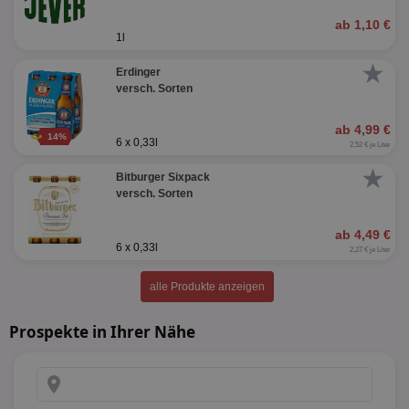
ab 1,10 €
1l
★
Erdinger
versch. Sorten
ab 4,99 €
14%
6 x 0,33l
2,52 € je Liter
★
Bitburger Sixpack
versch. Sorten
ab 4,49 €
6 x 0,33l
2,27 € je Liter
alle Produkte anzeigen
Prospekte in Ihrer Nähe