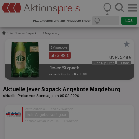
PLZ angeben und alle Angebote finden
/
Bier
/
Bier im Sixpack
/
...
/ Magdeburg
★
2 Angebote
ab 3,99 €
UVP: 5,49 €
2,77 € je Liter
+ Pfand
Jever Sixpack
versch. Sorten - 6 x 0,33l
Aktuelle Jever Sixpack Angebote Magdeburg
aktuelle Preise von Sonntag, den 09.08.2026
letzte Aktion 4,79 € vor 7 Wochen
kein Angebot verfügbar
nächste Aktion in ca. 10 - 11 Wochen