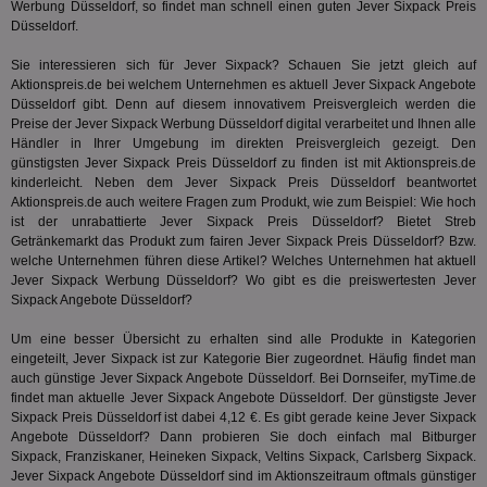
3pi
3 Monate
Leg
ID5 Technology Ltd
Werbung Düsseldorf, so findet man schnell einen guten Jever Sixpack Preis
den
.id5-sync.com
Düsseldorf.
We
Dri
Bes
Sie interessieren sich für Jever Sixpack? Schauen Sie jetzt gleich auf
We
Aktionspreis.de bei welchem Unternehmen es aktuell Jever Sixpack Angebote
kön
Düsseldorf gibt. Denn auf diesem innovativem Preisvergleich werden die
Ser
Hub
Preise der Jever Sixpack Werbung Düsseldorf digital verarbeitet und Ihnen alle
ber
Händler in Ihrer Umgebung im direkten Preisvergleich gezeigt. Den
Wer
günstigsten Jever Sixpack Preis Düsseldorf zu finden ist mit Aktionspreis.de
ge
kinderleicht. Neben dem Jever Sixpack Preis Düsseldorf beantwortet
PugT
1 Monat
Reg
PubMatic Inc.
Aktionspreis.de auch weitere Fragen zum Produkt, wie zum Beispiel: Wie hoch
ID,
.pubmatic.com
ist der unrabattierte Jever Sixpack Preis Düsseldorf? Bietet
Streb
Ben
Getränkemarkt
das Produkt zum fairen Jever Sixpack Preis Düsseldorf? Bzw.
wi
Bes
welche Unternehmen führen diese Artikel? Welches Unternehmen hat aktuell
ide
Jever Sixpack Werbung Düsseldorf? Wo gibt es die preiswertesten Jever
We
Sixpack Angebote Düsseldorf?
ver
ver
Anz
Um eine besser Übersicht zu erhalten sind alle Produkte in Kategorien
eingeteilt, Jever Sixpack ist zur Kategorie
Bier
zugeordnet. Häufig findet man
IDSYNC
1 Jahr
Die
Verizon
auch günstige Jever Sixpack Angebote Düsseldorf. Bei Dornseifer, myTime.de
Inf
Communications Inc.
findet man aktuelle Jever Sixpack Angebote Düsseldorf. Der günstigste Jever
der
.analytics.yahoo.com
Web
Sixpack Preis Düsseldorf ist dabei 4,12 €. Es gibt gerade keine Jever Sixpack
Wer
Angebote Düsseldorf? Dann probieren Sie doch einfach mal
Bitburger
En
Sixpack
, Franziskaner, Heineken Sixpack, Veltins Sixpack, Carlsberg Sixpack.
mög
Bes
Jever Sixpack Angebote Düsseldorf sind im Aktionszeitraum oftmals günstiger