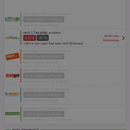
letzte Aktion 3,99 € vor 11 Wochen
kein Angebot verfügbar
keine Prognose verfügbar
noch 1 Tag gültig,
bis 09.08.26
>
direkt zum
4,12 €
-25 %
Onlineshop
2,08 € je Liter | beim Kauf eines 24x0,33l Kastens
letzte Aktion 3,99 € vor 24 Wochen
kein Angebot verfügbar
keine Prognose verfügbar
letzte Aktion 4,49 € vor 2 Wochen
kein Angebot verfügbar
nächste Aktion in ca. 8 - 9 Wochen
letzte Aktion 3,79 € vor 15 Wochen
kein Angebot verfügbar
keine Prognose verfügbar
letzte Aktion 3,79 € letzte Woche
kein Angebot verfügbar
nächste Aktion in ca. 9 - 10 Wochen