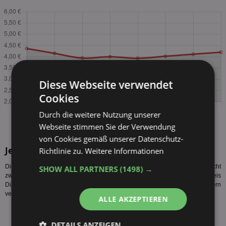
Diese Webseite verwendet
Cookies
Durch die weitere Nutzung unserer
Webseite stimmen Sie der Verwendung
von Cookies gemäß unserer Datenschutz-
Jever Sixpack Sorten
Richtlinie zu.
Weitere Informationen
Diese Jever Sixpack Sorten werden vom Hersteller produziert. Es sind nicht
SHOW ALL PARTNERS
(1498) →
zwangsläufig alle Jever Sixpack Angebote Düsseldorf bzw. Jever Sixpack Preis
Düsseldorf für alle Sorten gültig. Auch sind nicht alle Sorten bei allen Händlern
verfügbar.
ALLE AKZEPTIEREN
Jever Fun 6 x 0,33l
Jever Fun Zitrone 6 x 0,33l
DETAILS ANZEIGEN