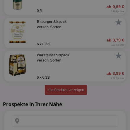
ab 0,99 €
0,5l
1,98 € je Liter
★
Bitburger Sixpack
versch. Sorten
ab 3,79 €
6 x 0,33l
1,91 € je Liter
★
Warsteiner Sixpack
versch. Sorten
ab 3,99 €
6 x 0,33l
2,02 € je Liter
alle Produkte anzeigen
Prospekte in Ihrer Nähe