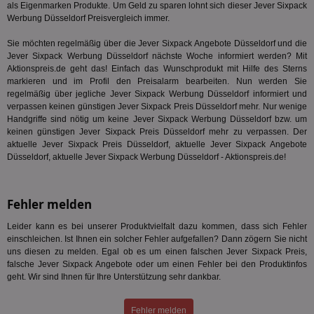
ges
als Eigenmarken Produkte. Um Geld zu sparen lohnt sich dieser Jever Sixpack
Werbung Düsseldorf Preisvergleich immer.
TestIfCookieP
1 Jahr 1
Die
Smart AdServer SAS
Monat
ve
.smartadserver.com
Wer
Sie möchten regelmäßig über die Jever Sixpack Angebote Düsseldorf und die
Web
Jever Sixpack Werbung Düsseldorf nächste Woche informiert werden? Mit
rel
Aktionspreis.de geht das! Einfach das Wunschprodukt mit Hilfe des Sterns
markieren und im Profil den Preisalarm bearbeiten. Nun werden Sie
KRTBCOOKIE_80
3 Monate
Die
PubMatic, Inc.
We
.pubmatic.com
regelmäßig über jegliche Jever Sixpack Werbung Düsseldorf informiert und
um 
verpassen keinen günstigen Jever Sixpack Preis Düsseldorf mehr. Nur wenige
Onl
Handgriffe sind nötig um keine Jever Sixpack Werbung Düsseldorf bzw. um
Kam
ind
keinen günstigen Jever Sixpack Preis Düsseldorf mehr zu verpassen. Der
ide
aktuelle Jever Sixpack Preis Düsseldorf, aktuelle Jever Sixpack Angebote
Nut
Düsseldorf, aktuelle Jever Sixpack Werbung Düsseldorf - Aktionspreis.de!
int
ein
ang
kan
Anz
Fehler melden
und
und
Leider kann es bei unserer Produktvielfalt dazu kommen, dass sich Fehler
We
wer
einschleichen. Ist Ihnen ein solcher Fehler aufgefallen? Dann zögern Sie nicht
Anz
uns diesen zu melden. Egal ob es um einen falschen Jever Sixpack Preis,
Ben
falsche Jever Sixpack Angebote oder um einen Fehler bei den Produktinfos
geht. Wir sind Ihnen für Ihre Unterstützung sehr dankbar.
demdex
6 Monate
Mit
Adobe Inc.
Ad
.demdex.net
gr
wie
Fehler melden