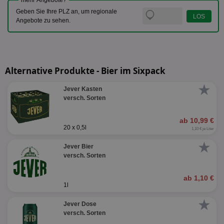
mehr Angebote?
Geben Sie Ihre PLZ an, um regionale
Angebote zu sehen.
Alternative Produkte - Bier im Sixpack
★
Jever Kasten
versch. Sorten
ab 10,99 €
20 x 0,5l
1,10 € je Liter
★
Jever Bier
versch. Sorten
ab 1,10 €
1l
★
Jever Dose
versch. Sorten