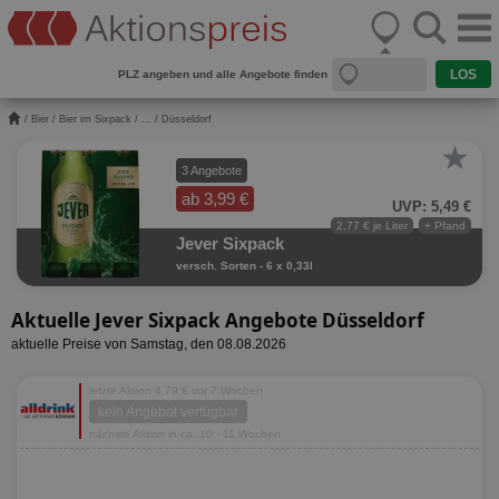
PLZ angeben und alle Angebote finden
/
Bier
/
Bier im Sixpack
/
...
/ Düsseldorf
★
3 Angebote
ab 3,99 €
UVP: 5,49 €
2,77 € je Liter
+ Pfand
Jever Sixpack
versch. Sorten - 6 x 0,33l
Aktuelle Jever Sixpack Angebote Düsseldorf
aktuelle Preise von Samstag, den 08.08.2026
letzte Aktion 4,79 € vor 7 Wochen
kein Angebot verfügbar
nächste Aktion in ca. 10 - 11 Wochen