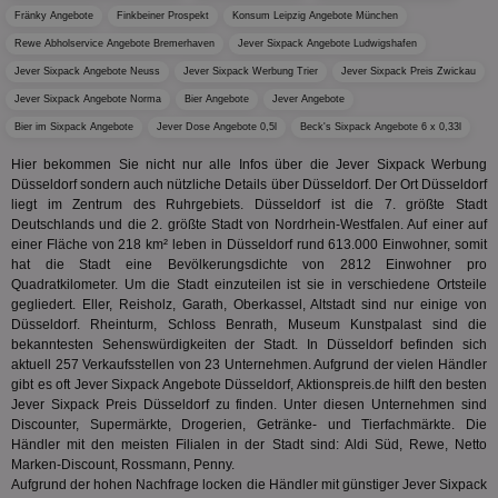
generi
Bid
als Cli
Fränky Angebote
Finkbeiner Prospekt
Konsum Leipzig Angebote München
Bes
zugewi
Web
Rewe Abholservice Angebote Bremerhaven
Jever Sixpack Angebote Ludwigshafen
ist in j
kan
Seiten
Jever Sixpack Angebote Neuss
Jever Sixpack Werbung Trier
Jever Sixpack Preis Zwickau
Bid
auf ein
We
enthal
Jever Sixpack Angebote Norma
Bier Angebote
Jever Angebote
sic
zur Be
Bes
Besuche
Bier im Sixpack Angebote
Jever Dose Angebote 0,5l
Beck's Sixpack Angebote 6 x 0,33l
Anz
und
sie
Kampa
Hier bekommen Sie nicht nur alle Infos über die Jever Sixpack Werbung
für die 
Düsseldorf sondern auch nützliche Details über Düsseldorf. Der Ort Düsseldorf
TDCPM
1 Jahr
Die
The Trade Desk Inc.
Analys
Inf
.adsrvr.org
verwen
liegt im Zentrum des Ruhrgebiets. Düsseldorf ist die 7. größte Stadt
der
Deutschlands und die 2. größte Stadt von Nordrhein-Westfalen. Auf einer auf
Web
einer Fläche von 218 km² leben in Düsseldorf rund 613.000 Einwohner, somit
Wer
En
hat die Stadt eine Bevölkerungsdichte von 2812 Einwohner pro
mög
Quadratkilometer. Um die Stadt einzuteilen ist sie in verschiedene Ortsteile
Bes
gegliedert. Eller, Reisholz, Garath, Oberkassel, Altstadt sind nur einige von
ges
Düsseldorf. Rheinturm, Schloss Benrath, Museum Kunstpalast sind die
uid-bp-36033
.ads.stickyadstv.com
2 Monate
Die
bekanntesten Sehenswürdigkeiten der Stadt. In Düsseldorf befinden sich
Nut
aktuell 257 Verkaufsstellen von 23 Unternehmen. Aufgrund der vielen Händler
Int
gibt es oft Jever Sixpack Angebote Düsseldorf, Aktionspreis.de hilft den besten
Web
ab,
Jever Sixpack Preis Düsseldorf zu finden. Unter diesen Unternehmen sind
Wer
Discounter, Supermärkte, Drogerien, Getränke- und Tierfachmärkte. Die
dem
Händler mit den meisten Filialen in der Stadt sind: Aldi Süd, Rewe, Netto
Prä
Marken-Discount, Rossmann, Penny.
lie
Aufgrund der hohen Nachfrage locken die Händler mit günstiger Jever Sixpack