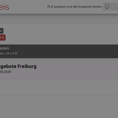
PLZ angeben und alle Angebote finden
te
9 €
asten
en - 20 x 0,5l
ngebote Freiburg
.08.2026