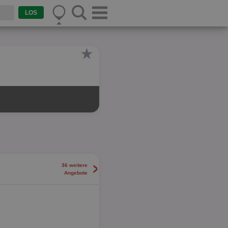
★
>
36 weitere
Angebote