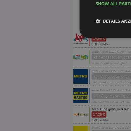
SHOW ALL PAR
DETAILS ANZ
noch 1 Tag gültig,
bis 09.08.26
Unbedingt
14,99 €
erforderlich
1,50 € je Liter
letzte Aktion 11,99 € vor 4 
kein Angebot verfügbar
keine Prognose verfügbar
letzte Aktion 14,27 € vor 3 
kein Angebot verfügbar
nächste Aktion in ca. 2 - 3 
Unbed
letzte Aktion 14,27 € vor 3 
Unbedingt erforderli
kein Angebot verfügbar
Kontoverwaltung. Oh
nächste Aktion in ca. 10 - 1
Name
noch 1 Tag gültig,
bis 09.08.26
17,29 €
identifier
1,73 € je Liter
securitytoken
letzte Aktion 11,49 € vor 18