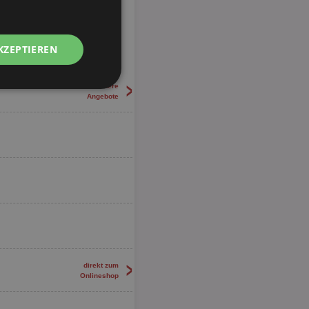
KZEPTIEREN
>
23 weitere
Unklassifizierte
Angebote
zierte
meldung und die
wendet werden.
>
direkt zum
Onlineshop