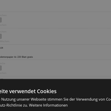
Wochen
Wochen
Wochen
6 Wochen
8.26
Toilettenpapier 4x 220 Blatt gratis
Woche
Wochen
8.26
ite verwendet Cookies
Wochen
e Nutzung unserer Webseite stimmen Sie der Verwendung von C
tz-Richtlinie zu.
Weitere Informationen
Wochen