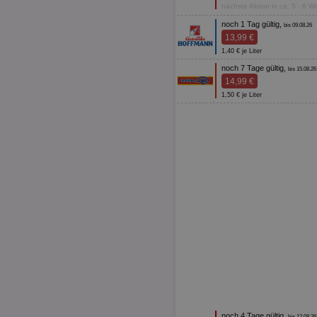
nächste Aktion in ca. 5 - 6 
noch 1 Tag gültig,
bis 09.08.26
13,99 €
1,40 € je Liter
noch 7 Tage gültig,
bis 15.08.26
14,99 €
1,50 € je Liter
noch 4 Tage gültig,
bis 12.08.26