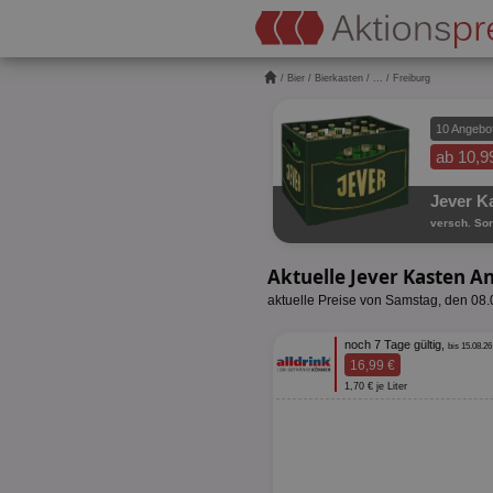
/
Bier
/
Bierkasten
/
...
/ Freiburg
10 Angebo
ab 10,9
Jever K
versch. Sort
Aktuelle Jever Kasten A
aktuelle Preise von Samstag, den 08
noch 7 Tage gültig,
bis 15.08.26
16,99 €
1,70 € je Liter