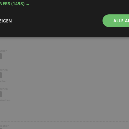
TNERS
(1498) →
EIGEN
ALLE A
Performance
Targeting
Funktionalität
Wochen
Wochen
Wochen
ingt erforderlich
Performance
Targeting
Funktionalität
Unklassifi
Wochen
che Cookies ermöglichen wesentliche Kernfunktionen der Website wie die Benutzeran
ne die unbedingt erforderlichen Cookies kann die Website nicht ordnungsgemäß ver
1 Wochen
Provider
/
Domäne
Ablaufdatum
Beschreibung
aktionspreis.de
1 Jahr
Login speichern
aktionspreis.de
1 Jahr
Login speichern
 Wochen