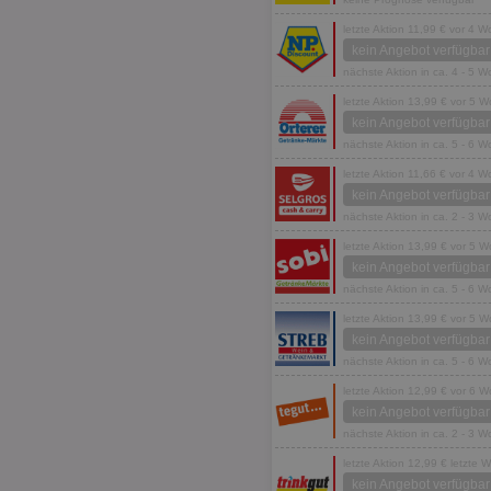
fw_ts
receive-cookie-dep
letzte Aktion 11,99 € vor 4 
kein Angebot verfügbar
__gpi
nächste Aktion in ca. 4 - 5 
wfivefivec
uid-bp-892
letzte Aktion 13,99 € vor 5 
KADUSERCOOKIE
kein Angebot verfügbar
receive-cookie-dep
pi
nächste Aktion in ca. 5 - 6 
__eoi
A3
letzte Aktion 11,66 € vor 4 
uid-bp-717
_ga
kein Angebot verfügbar
nächste Aktion in ca. 2 - 3 
tt_viewer
uid-bp-23329
letzte Aktion 13,99 € vor 5 
i
kein Angebot verfügbar
adx_ts
nächste Aktion in ca. 5 - 6 
uid-bp-951
letzte Aktion 13,99 € vor 5 
digitalAudience
receive-cookie-dep
kein Angebot verfügbar
APC
nächste Aktion in ca. 5 - 6 
tuuid
letzte Aktion 12,99 € vor 6 
kein Angebot verfügbar
nächste Aktion in ca. 2 - 3 
viewer
letzte Aktion 12,99 € letzte 
kein Angebot verfügbar