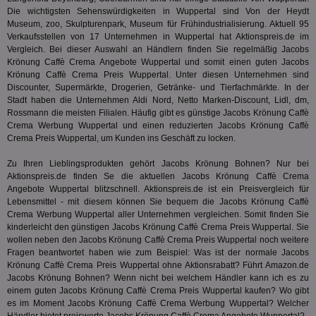
enthal
sic
zur Be
Die wichtigsten Sehenswürdigkeiten in Wuppertal sind Von der Heydt
Bes
Besuche
Museum, zoo, Skulpturenpark, Museum für Frühindustrialisierung. Aktuell 95
Anz
und
Verkaufsstellen von 17 Unternehmen in Wuppertal hat Aktionspreis.de im
sie
Kampa
Vergleich. Bei dieser Auswahl an Händlern finden Sie regelmäßig Jacobs
für die 
TDCPM
1 Jahr
Die
The Trade Desk Inc.
Analys
Krönung Caffè Crema Angebote Wuppertal und somit einen guten Jacobs
Inf
.adsrvr.org
verwen
Krönung Caffè Crema Preis Wuppertal. Unter diesen Unternehmen sind
der
Discounter, Supermärkte, Drogerien, Getränke- und Tierfachmärkte. In der
Web
Wer
Stadt haben die Unternehmen Aldi Nord, Netto Marken-Discount, Lidl, dm,
En
Rossmann die meisten Filialen. Häufig gibt es günstige Jacobs Krönung Caffè
mög
Crema Werbung Wuppertal und einen reduzierten Jacobs Krönung Caffè
Bes
ges
Crema Preis Wuppertal, um Kunden ins Geschäft zu locken.
uid-bp-36033
.ads.stickyadstv.com
2 Monate
Die
Zu Ihren Lieblingsprodukten gehört Jacobs Krönung Bohnen? Nur bei
Nut
Aktionspreis.de finden Se die aktuellen Jacobs Krönung Caffè Crema
Int
Web
Angebote Wuppertal blitzschnell. Aktionspreis.de ist ein Preisvergleich für
ab,
Lebensmittel - mit diesem können Sie bequem die Jacobs Krönung Caffè
Wer
Crema Werbung Wuppertal aller Unternehmen vergleichen. Somit finden Sie
dem
Prä
kinderleicht den günstigen Jacobs Krönung Caffè Crema Preis Wuppertal. Sie
lie
wollen neben den Jacobs Krönung Caffè Crema Preis Wuppertal noch weitere
Fragen beantwortet haben wie zum Beispiel: Was ist der normale Jacobs
3pi
3 Monate
Leg
ID5 Technology Ltd
Krönung Caffè Crema Preis Wuppertal ohne Aktionsrabatt? Führt
Amazon.de
den
.id5-sync.com
We
Jacobs Krönung Bohnen? Wenn nicht bei welchem Händler kann ich es zu
Dri
einem guten Jacobs Krönung Caffè Crema Preis Wuppertal kaufen? Wo gibt
Bes
es im Moment Jacobs Krönung Caffè Crema Werbung Wuppertal? Welcher
We