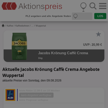
PLZ angeben und alle Angebote finden
/
Kaffee
/
Kaffeebohnen
/
...
/ Wuppertal
★
UVP: 20,99 €
Jacobs Krönung Caffè Crema
1kg
Aktuelle Jacobs Krönung Caffè Crema Angebote
Wuppertal
aktuelle Preise von Sonntag, den 09.08.2026
letzte Aktion 12,99 € vor 18 Wochen
kein Angebot verfügbar
keine Prognose verfügbar