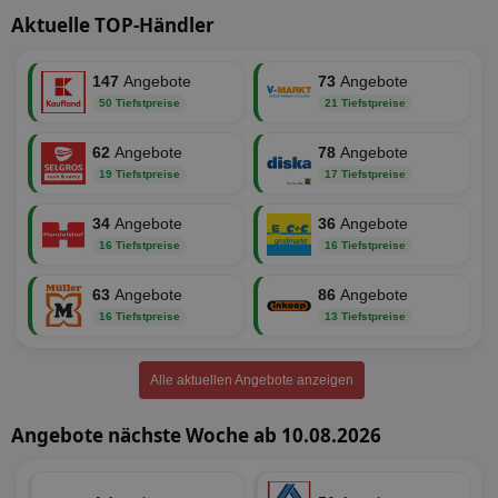
Aktuelle TOP-Händler
Targeting
Funktionalität
147
Angebote
73
Angebote
50 Tiefstpreise
21 Tiefstpreise
Unklassifizierte
62
Angebote
78
Angebote
19 Tiefstpreise
17 Tiefstpreise
34
Angebote
36
Angebote
16 Tiefstpreise
16 Tiefstpreise
63
Angebote
86
Angebote
Unbedingt erforderlich
Performance
16 Tiefstpreise
13 Tiefstpreise
Targeting
Funktionalität
Unklassifizierte
Unbedingt erforderliche Cookies ermöglichen
Alle aktuellen Angebote anzeigen
wesentliche Kernfunktionen der Website wie die
Benutzeranmeldung und die Kontoverwaltung.
Ohne die unbedingt erforderlichen Cookies kann die
Angebote nächste Woche ab 10.08.2026
Website nicht ordnungsgemäß verwendet werden.
Name
Provider
/
Domäne
Ablaufdatum
Be