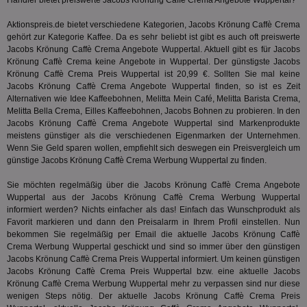
Händler bietet preiswerte Jacobs Krönung Caffè Crema Angebote Wuppertal?
kön
Ser
Hub
Aktionspreis.de bietet verschiedene Kategorien, Jacobs Krönung Caffè Crema
ber
gehört zur Kategorie
Kaffee
. Da es sehr beliebt ist gibt es auch oft preiswerte
Wer
ge
Jacobs Krönung Caffè Crema Angebote Wuppertal. Aktuell gibt es für Jacobs
Krönung Caffè Crema keine Angebote in Wuppertal. Der günstigste Jacobs
PugT
1 Monat
Reg
PubMatic Inc.
Krönung Caffè Crema Preis Wuppertal ist 20,99 €. Sollten Sie mal keine
ID,
.pubmatic.com
Jacobs Krönung Caffè Crema Angebote Wuppertal finden, so ist es Zeit
Ben
wi
Alternativen wie Idee Kaffeebohnen, Melitta Mein Café, Melitta Barista Crema,
Bes
Melitta Bella Crema, Eilles Kaffeebohnen,
Jacobs Bohnen
zu probieren. In den
ide
Jacobs Krönung Caffè Crema Angebote Wuppertal sind Markenprodukte
We
ver
meistens günstiger als die verschiedenen Eigenmarken der Unternehmen.
ver
Wenn Sie Geld sparen wollen, empfiehlt sich deswegen ein Preisvergleich um
Anz
günstige Jacobs Krönung Caffè Crema Werbung Wuppertal zu finden.
IDSYNC
1 Jahr
Die
Verizon
Inf
Sie möchten regelmäßig über die Jacobs Krönung Caffè Crema Angebote
Communications Inc.
der
.analytics.yahoo.com
Wuppertal aus der Jacobs Krönung Caffè Crema Werbung Wuppertal
Web
informiert werden? Nichts einfacher als das! Einfach das Wunschprodukt als
Wer
Favorit markieren und dann den Preisalarm in Ihrem Profil einstellen. Nun
En
mög
bekommen Sie regelmäßig per Email die aktuelle Jacobs Krönung Caffè
Bes
Crema Werbung Wuppertal geschickt und sind so immer über den günstigen
ges
Jacobs Krönung Caffè Crema Preis Wuppertal informiert. Um keinen günstigen
TestIfCookieP
1 Jahr 1
Die
Jacobs Krönung Caffè Crema Preis Wuppertal bzw. eine aktuelle Jacobs
Smart AdServer SAS
Monat
ve
.smartadserver.com
Krönung Caffè Crema Werbung Wuppertal mehr zu verpassen sind nur diese
Wer
wenigen Steps nötig. Der aktuelle Jacobs Krönung Caffè Crema Preis
Web