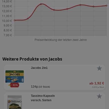
Weitere Produkte von Jacobs
★
Jacobs 2in1
ab 1,92 €
31%
124g
(10 Stück)
0,19 € je Stück
★
Tassimo Kapseln
versch. Sorten