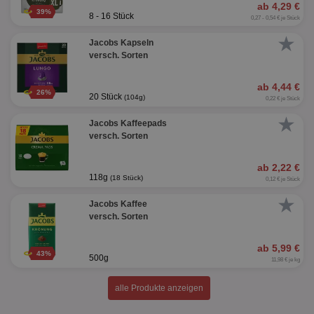
ab 4,29 €
39%
8 - 16 Stück
0,27 - 0,54 € je Stück
★
Jacobs Kapseln
versch. Sorten
ab 4,44 €
26%
20 Stück
(104g)
0,22 € je Stück
★
Jacobs Kaffeepads
versch. Sorten
ab 2,22 €
118g
(18 Stück)
0,12 € je Stück
★
Jacobs Kaffee
versch. Sorten
ab 5,99 €
43%
500g
11,98 € je kg
alle Produkte anzeigen