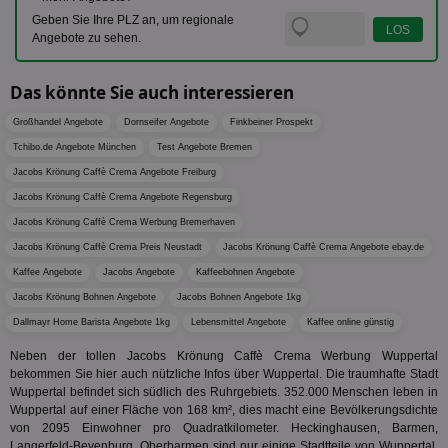
Wer
pi
1 Tag
Dieses 
TradeTracker
Geben Sie Ihre PLZ an, um regionale
Web
der Er
.pubmatic.com
Angebote zu sehen.
Inform
digitalAudience
1 Jahr
Dig
Social Audience B.V.
das Nu
Coo
.target.digitalaudience.io
auf Web
dig
verfolg
Das könnte Sie auch interessieren
Onl
Besuch
Er
Geräte
zu 
Großhandel Angebote
Dornseifer Angebote
Finkbeiner Prospekt
Market
Tchibo.de Angebote München
tuuid
Test Angebote Bremen
.360yield.com
3 Monate
Die
_ga
1 Jahr 1
Dieser
Google LLC
hau
Monat
ist mit
.aktionspreis.de
Jacobs Krönung Caffè Crema Angebote Freiburg
bid
Univers
Wer
verknüp
Jacobs Krönung Caffè Crema Angebote Regensburg
Web
eine wi
rel
Jacobs Krönung Caffè Crema Werbung Bremerhaven
Aktuali
am häu
viewer
1 Jahr
Wir
Jacobs Krönung Caffè Crema Preis Neustadt
ORTEC B.V.
Jacobs Krönung Caffè Crema Angebote ebay.de
verwen
ve
.optinadserving.com
Analys
Kaffee Angebote
Jacobs Angebote
Kaffeebohnen Angebote
Bes
Google
Inf
Cookie
Jacobs Krönung Bohnen Angebote
Jacobs Bohnen Angebote 1kg
un
verwen
zu 
eindeu
Dallmayr Home Barista Angebote 1kg
Lebensmittel Angebote
Kaffee online günstig
zu unt
tuuid_lu
.360yield.com
3 Monate
Ent
indem e
Neben der tollen Jacobs Krönung Caffè Crema Werbung Wuppertal
Bes
generi
bekommen Sie hier auch nützliche Infos über Wuppertal. Die traumhafte Stadt
Bid
als Cli
Bes
Wuppertal befindet sich südlich des Ruhrgebiets. 352.000 Menschen leben in
zugewi
Web
ist in j
Wuppertal auf einer Fläche von 168 km², dies macht eine Bevölkerungsdichte
kan
Seiten
von 2095 Einwohner pro Quadratkilometer. Heckinghausen, Barmen,
Bid
auf ein
We
Langerfeld-Beyenburg, Oberbarmen sind nur einige Stadtteile von Wuppertal.