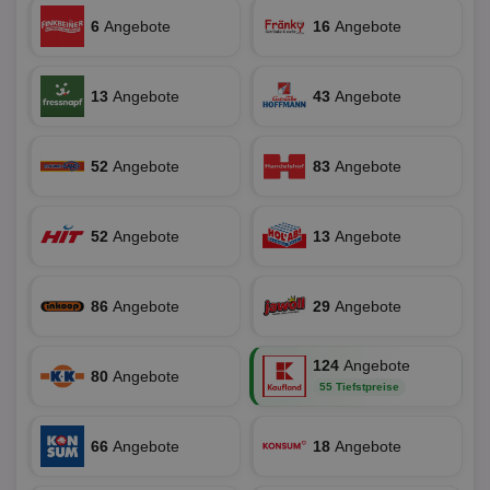
die
Ben
6
Angebote
16
Angebote
ver
Nor
sic
gen
13
Angebote
43
Angebote
und
ver
die
gut
die
52
Angebote
83
Angebote
Anm
Ben
Sei
52
Angebote
13
Angebote
CookieScriptConsent
1 Monat
Die
CookieScript
Coo
www.aktionspreis.de
ver
Ein
für
86
Angebote
29
Angebote
spe
Ban
Scr
or
124
Angebote
80
Angebote
fun
55 Tiefstpreise
66
Angebote
18
Angebote
Name
Provider
Provider
/
Domäne
/
Ablaufdatum
Beschre
Name
Ablaufdatum
Beschreib