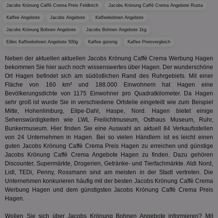
Wer
Jacobs Krönung Caffè Crema Preis Feldkirch
Jacobs Krönung Caffè Crema Angebote Rusta
En
Kaffee Angebote
Jacobs Angebote
Kaffeebohnen Angebote
mög
Bes
Jacobs Krönung Bohnen Angebote
Jacobs Bohnen Angebote 1kg
ges
Eilles Kaffeebohnen Angebote 500g
Kaffee günstig
Kaffee Preisvergleich
uid-bp-36033
.ads.stickyadstv.com
2 Monate
Die
Nut
Neben der aktuellen aktuellen Jacobs Krönung Caffè Crema Werbung Hagen
Int
bekommen Sie hier auch noch wissenswertes über Hagen. Der wunderschöne
Web
ab,
Ort Hagen befindet sich am südöstlichen Rand des Ruhrgebiets. Mit einer
Wer
Fläche von 160 km² und 188.000 Einwohnern hat Hagen eine
dem
Bevölkerungsdichte von 1175 Einwohner pro Quadratkilometer. Da Hagen
Prä
lie
sehr groß ist wurde Sie in verschiedene Ortsteile eingeteilt wie zum Beispiel
Mitte, Hohenlimburg, Eilpe-Dahl, Haspe, Nord. Hagen bietet einige
3pi
3 Monate
Leg
ID5 Technology Ltd
Sehenswürdigkeiten wie LWL Freilichtmuseum, Osthaus Museum, Ruhr,
den
.id5-sync.com
Bunkermuseum. Hier finden Sie eine Auswahl an aktuell 84 Verkaufsstellen
We
Dri
von 24 Unternehmen in Hagen. Bei so vielen Händlern ist es leicht einen
Bes
guten Jacobs Krönung Caffè Crema Preis Hagen zu erreichen und günstige
We
Jacobs Krönung Caffè Crema Angebote Hagen zu finden. Dazu gehören
kön
Ser
Discounter, Supermärkte, Drogerien, Getränke- und Tierfachmärkte. Aldi Nord,
Hub
Lidl, TEDi, Penny, Rossmann sind am meisten in der Stadt vertreten. Die
ber
Unternehmen konkurieren häufig mit der besten Jacobs Krönung Caffè Crema
Wer
Werbung Hagen und dem günstigsten Jacobs Krönung Caffè Crema Preis
ge
Hagen.
PugT
1 Monat
Reg
PubMatic Inc.
ID,
.pubmatic.com
Wollen Sie sich über Jacobs Krönung Bohnen Angebote informieren? Mit