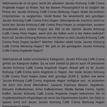
Ben
Aktionspreis.de ist es ganz leicht die aktuellen Jacobs Krönung Caffè Crema
wi
Bes
Angebote Hagen zu finden. Nur bei diesem Preisvergleich ist es möglich die
ide
Preise der Jacobs Krönung Caffè Crema Werbung Hagen direkt mit anderen
We
Unternehmen zu vergleichen. Somit finden Sie kinderleicht den günstigen
ver
ver
Jacobs Krönung Caffè Crema Preis Hagen. Aktionspreis.de macht es nicht nur
Anz
leicht den Jacobs Krönung Caffè Crema Preis Hagen zu vergleichen, sondern
beantwortet auch weitere Fragen wie: Wie ist der übliche Jacobs Krönung
IDSYNC
1 Jahr
Die
Verizon
Caffè Crema Preis Hagen, wenn sich der Artikel nicht in der Aktion befindet?
Inf
Communications Inc.
der
.analytics.yahoo.com
Kann ich Jacobs Krönung Bohnen bei
Hit
immer zu dem Jacobs Krönung Caffè
Web
Crema Preis Hagen kaufen? Welcher Händler bietet heute Jacobs Krönung
Wer
Caffè Crema Werbung Hagen? Wo gibt es die günstigsten Jacobs Krönung
En
mög
Caffè Crema Angebote Hagen?
Bes
ges
Aktionspreis.de bietet verschiedene Kategorien, Jacobs Krönung Caffè Crema
gehört zur Kategorie
Kaffee
. Da es sehr beliebt ist gibt es auch oft preiswerte
TestIfCookieP
1 Jahr 1
Die
Smart AdServer SAS
Monat
ve
.smartadserver.com
Jacobs Krönung Caffè Crema Angebote Hagen. Aktuell gibt es für Jacobs
Wer
Krönung Caffè Crema keine Angebote in Hagen. Der beste Jacobs Krönung
Web
Caffè Crema Preis Hagen dabei sind günstige 20,99 €. Sollten mal keine
rel
Jacobs Krönung Caffè Crema Angebote Hagen verfügbar sein, so probieren
KRTBCOOKIE_80
3 Monate
Die
PubMatic, Inc.
Sie doch mal diese Alternativen: Lavazza Espresso Italiano, Segafredo,
We
.pubmatic.com
Eduscho Kaffeebohnen
, Eilles Kaffeebohnen, Melitta Barista Crema, Gorilla
um 
Kaffee. Jacobs Krönung Caffè Crema Angebote Hagen bekommen Sie im
Onl
Kam
Angebotszeitraum oft günstiger als wenn Sie Eigenmarken kaufen. Um Geld zu
ind
sparen lohnt sich dieser Jacobs Krönung Caffè Crema Werbung Hagen
ide
Preisvergleich immer.