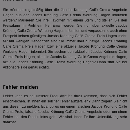
Nut
int
ein
Sie möchten regelmäßig über die Jacobs Krönung Caffè Crema Angebote
ang
Hagen aus der Jacobs Krönung Caffè Crema Werbung Hagen informiert
kan
werden? Markieren Sie Ihre Favoriten mit einem Stern und stellen Sie den
Anz
und
Preisalarm im Profil ein. Per Email werden Sie nun über aktuelle Jacobs
und
Krönung Caffè Crema Werbung Hagen informiert und verpassen so auch ohne
We
Prospekt keinen günstigen Jacobs Krönung Caffè Crema Preis Hagen mehr.
wer
Mit nur wenigen Handgriffen sind Sie immer über günstige Jacobs Krönung
Anz
Ben
Caffè Crema Preis Hagen bzw. eine aktuelle Jacobs Krönung Caffè Crema
Werbung Hagen informiert. Sie suchen den aktuellen Jacobs Krönung Caffè
demdex
6 Monate
Mit
Adobe Inc.
Crema Preis Hagen, aktuelle Jacobs Krönung Caffè Crema Angebote Hagen,
Ad
.demdex.net
aktuelle Jacobs Krönung Caffè Crema Werbung Hagen? Dann sind Sie bei
gr
wie
Aktionspreis.de genau richtig.
ID-
Seg
Mod
Ber
Fehler melden
aus
bitoIsSecure
1 Jahr
Prä
Comcast Corporation
Leider kann es bei unserer Produktvielfalt dazu kommen, dass sich Fehler
rel
.bidr.io
einschleichen. Ist Ihnen ein solcher Fehler aufgefallen? Dann zögern Sie nicht
Wer
uns diesen zu melden. Egal ob es um einen falschen Jacobs Krönung Caffè
vo
Dri
Crema Preis, falsche Jacobs Krönung Caffè Crema Angebote oder um einen
ber
Fehler bei den Produktinfos geht. Wir sind Ihnen für Ihre Unterstützung sehr
Wer
dankbar.
Geb