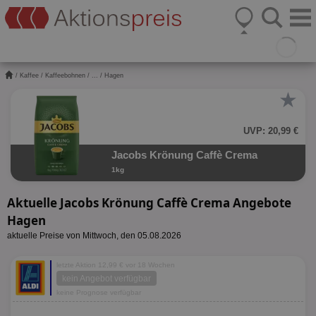
/
Kaffee
/
Kaffeebohnen
/
...
/ Hagen
★
UVP: 20,99 €
Jacobs Krönung Caffè Crema
1kg
Aktuelle Jacobs Krönung Caffè Crema Angebote
Hagen
aktuelle Preise von Mittwoch, den 05.08.2026
letzte Aktion 12,99 € vor 18 Wochen
kein Angebot verfügbar
keine Prognose verfügbar