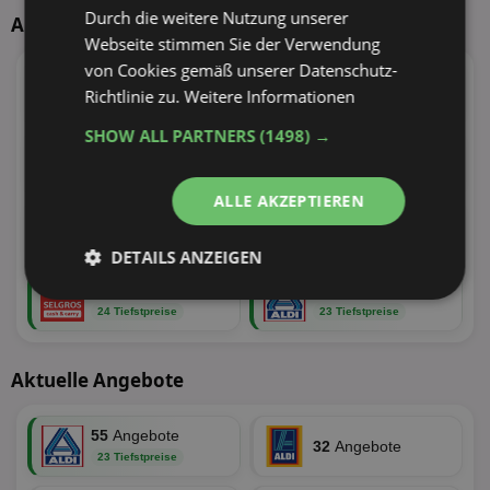
Durch die weitere Nutzung unserer
Aktuelle TOP-Händler
Webseite stimmen Sie der Verwendung
von Cookies gemäß unserer Datenschutz-
124
Angebote
171
Angebote
Richtlinie zu.
Weitere Informationen
55 Tiefstpreise
39 Tiefstpreise
SHOW ALL PARTNERS
(1498) →
100
Angebote
110
Angebote
34 Tiefstpreise
31 Tiefstpreise
ALLE AKZEPTIEREN
95
Angebote
100
Angebote
29 Tiefstpreise
25 Tiefstpreise
DETAILS ANZEIGEN
129
Angebote
55
Angebote
Unbedingt
Performance
24 Tiefstpreise
23 Tiefstpreise
erforderlich
Aktuelle Angebote
Targeting
Funktionalität
55
Angebote
32
Angebote
23 Tiefstpreise