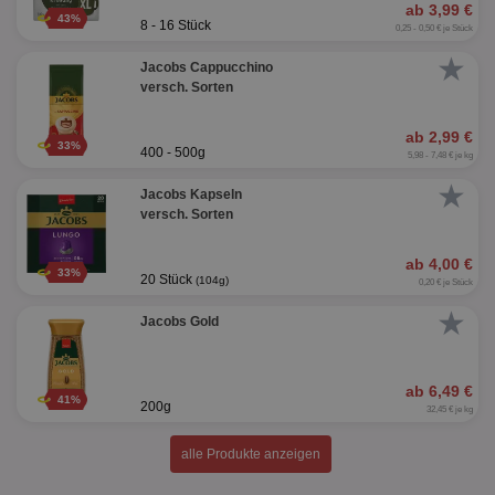
ab 3,99 €
43%
8 - 16 Stück
0,25 - 0,50 € je Stück
★
Jacobs Cappucchino
versch. Sorten
ab 2,99 €
33%
400 - 500g
5,98 - 7,48 € je kg
★
Jacobs Kapseln
versch. Sorten
ab 4,00 €
33%
20 Stück
(104g)
0,20 € je Stück
★
Jacobs Gold
ab 6,49 €
41%
200g
32,45 € je kg
alle Produkte anzeigen