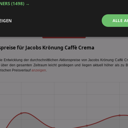
TNERS
(1498) →
EIGEN
ALLE A
alle Prospekte anzeigen
Performance
Targeting
Funktionalität
spreise für Jacobs Krönung Caffè Crema
 Entwicklung der durchschnittlichen Aktionspreise von Jacobs Krönung Caffè Cr
d über den gesamten Zeitraum leicht gestiegen und liegen aktuell höher als zu B
rischen Preisverlauf
anzeigen
.
ingt erforderlich
Performance
Targeting
Funktionalität
Unklassifi
che Cookies ermöglichen wesentliche Kernfunktionen der Website wie die Benutzeran
ne die unbedingt erforderlichen Cookies kann die Website nicht ordnungsgemäß ver
Provider
/
Domäne
Ablaufdatum
Beschreibung
aktionspreis.de
1 Jahr
Login speichern
aktionspreis.de
1 Jahr
Login speichern