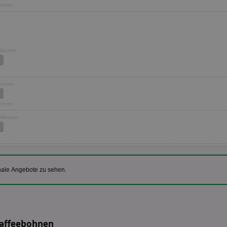
Wochen
 Wochen
Wochen
Wochen
3 Wochen
nale Angebote zu sehen.
Kaffeebohnen