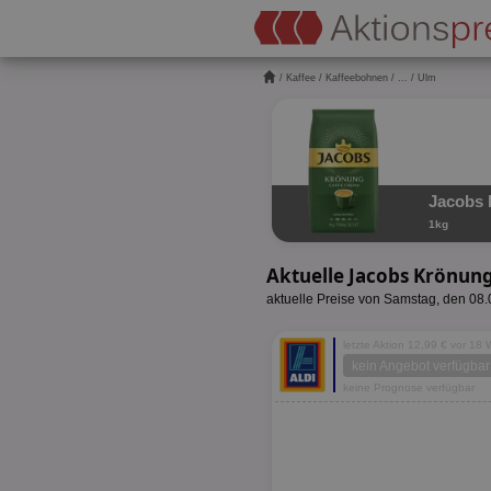
/
Kaffee
/
Kaffeebohnen
/
...
/ Ulm
Jacobs 
1kg
Aktuelle Jacobs Krönun
aktuelle Preise von Samstag, den 08
letzte Aktion 12,99 € vor 18
kein Angebot verfügbar
keine Prognose verfügbar