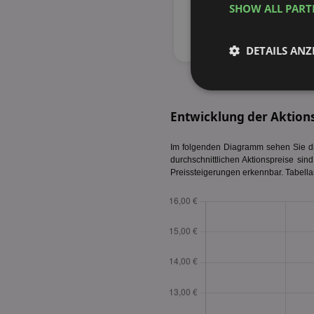
SHOW ALL PAR
DETAILS ANZ
Unbedingt
erforderlich
Entwicklung der Aktion
Im folgenden Diagramm sehen Sie die
durchschnittlichen Aktionspreise sin
Preissteigerungen erkennbar. Tabella
Unbed
Unbedingt erforderli
Kontoverwaltung. Oh
Name
identifier
securitytoken