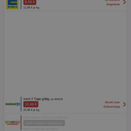
>
6,49 €
Angebote
12,98 € je kg
noch 2 Tage gültig,
bis 09.08.26
>
direkt zum
10,49 €
Onlineshop
20,98 € je kg
letzte Aktion 7,49 € vor 7 Wochen
kein Angebot verfügbar
keine Prognose verfügbar