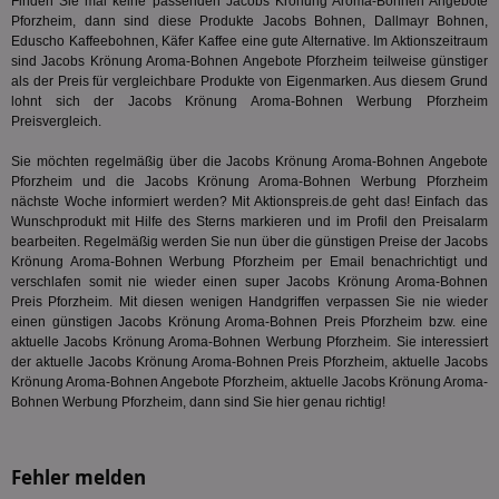
Finden Sie mal keine passenden Jacobs Krönung Aroma-Bohnen Angebote
ge
Pforzheim, dann sind diese Produkte Jacobs Bohnen, Dallmayr Bohnen,
PugT
1 Monat
Reg
Eduscho Kaffeebohnen,
Käfer Kaffee
eine gute Alternative. Im Aktionszeitraum
PubMatic Inc.
ID,
.pubmatic.com
sind Jacobs Krönung Aroma-Bohnen Angebote Pforzheim teilweise günstiger
Ben
als der Preis für vergleichbare Produkte von Eigenmarken. Aus diesem Grund
wi
lohnt sich der Jacobs Krönung Aroma-Bohnen Werbung Pforzheim
Bes
ide
Preisvergleich.
We
ver
Sie möchten regelmäßig über die Jacobs Krönung Aroma-Bohnen Angebote
ver
Anz
Pforzheim und die Jacobs Krönung Aroma-Bohnen Werbung Pforzheim
nächste Woche informiert werden? Mit Aktionspreis.de geht das! Einfach das
IDSYNC
1 Jahr
Die
Verizon
Wunschprodukt mit Hilfe des Sterns markieren und im Profil den Preisalarm
Inf
Communications Inc.
bearbeiten. Regelmäßig werden Sie nun über die günstigen Preise der Jacobs
der
.analytics.yahoo.com
Web
Krönung Aroma-Bohnen Werbung Pforzheim per Email benachrichtigt und
Wer
verschlafen somit nie wieder einen super Jacobs Krönung Aroma-Bohnen
En
Preis Pforzheim. Mit diesen wenigen Handgriffen verpassen Sie nie wieder
mög
einen günstigen Jacobs Krönung Aroma-Bohnen Preis Pforzheim bzw. eine
Bes
ges
aktuelle Jacobs Krönung Aroma-Bohnen Werbung Pforzheim. Sie interessiert
der aktuelle Jacobs Krönung Aroma-Bohnen Preis Pforzheim, aktuelle Jacobs
TestIfCookieP
1 Jahr 1
Die
Smart AdServer SAS
Krönung Aroma-Bohnen Angebote Pforzheim, aktuelle Jacobs Krönung Aroma-
Monat
ve
.smartadserver.com
Wer
Bohnen Werbung Pforzheim, dann sind Sie hier genau richtig!
Web
rel
KRTBCOOKIE_80
3 Monate
Die
PubMatic, Inc.
Fehler melden
We
.pubmatic.com
um 