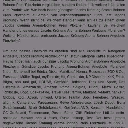
für die 
Bohnen Preis Pforzheim vergleichen, sondern finden noch weitere Information
TDCPM
1 Jahr
Die
The Trade Desk Inc.
Analys
Inf
.adsrvr.org
zum Produkt wie: Wie hoch ist der günstigste Jacobs Krönung Aroma-Bohnen
verwen
der
Preis Pforzheim außerhalb von Aktionszeiträumen? Führt
Test
Jacobs
Web
Krönung? Wenn nicht bei welchem Händler kann ich es zu einem guten
Wer
Jacobs Krönung Aroma-Bohnen Preis Pforzheim kaufen? Bei welchem
En
mög
Händler gibt es gerade Jacobs Krönung Aroma-Bohnen Werbung Pforzheim?
Bes
Welcher Händler bietet preiswerte Jacobs Krönung Aroma-Bohnen Angebote
ges
Pforzheim?
uid-bp-36033
.ads.stickyadstv.com
2 Monate
Die
Nut
Um eine besser Übersicht zu erhalten sind alle Produkte in Kategorien
Int
eingeteilt, Jacobs Krönung Aroma-Bohnen ist zur Kategorie
Kaffee
zugeordnet.
Web
Häufig findet man auch günstige Jacobs Krönung Aroma-Bohnen Angebote
ab,
Wer
Pforzheim. Günstige Jacobs Krönung Aroma-Bohnen Angebote Pforzheim
dem
finden Sie aktuell bei Edeka, Diska, Marktkauf, Norma, Rossmann, ZOO & Co.,
Prä
Fressnapf, Müller, Tegut, myTime.de, Hit, Combi, dm, NP Discount, K+K, Fristo,
lie
Bilgro, nah und gut, HOL'AB, Getränke Hoffmann, Trink und Spare, Das
3pi
3 Monate
Leg
ID5 Technology Ltd
Futterhaus, Amazon.de, Amazon Prime, Selgros, Budni, Metro Gastro,
den
.id5-sync.com
Tchibo.de, Logo, Edeka24.de, Travel Free, famila, Markant, V-Markt, nahkauf,
We
Globus, Kodi, Action, trinkgut, Orterer, Fränky, Sobi, Feneberg, Wasgau,
Dri
Bes
alldrink, Centershop, Wreesmann, Rewe Abholservice, Lösch Depot, Benz
We
Getränkemarkt, Streb Getränkemarkt, GetränkeLAND, Konsum, Handelshof,
kön
CC Großmarkt, Zimmermann, Posten Börse, Citti, Finkbeiner, Lidl.de, netto-
Ser
online.de, Markant nah & frisch, Rusta, inkoop, Test. Der beste jemals
Hub
ber
dagewesene Jacobs Krönung Aroma-Bohnen Preis Pforzheim ist 5,99 €.
Wer