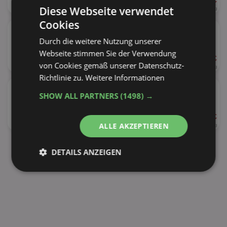
ab 2,99 €
33%
400 - 500g
Diese Webseite verwendet
5,98 - 7,48 € je kg
Cookies
★
Jacobs Krönung
versch. Sorten
Durch die weitere Nutzung unserer
Webseite stimmen Sie der Verwendung
ab 5,99 €
43%
von Cookies gemäß unserer Datenschutz-
500g
11,98 € je kg
Richtlinie zu.
Weitere Informationen
★
Jacobs Gold
SHOW ALL PARTNERS
(1498) →
ab 5,99 €
45%
200g
ALLE AKZEPTIEREN
29,95 € je kg
alle Produkte anzeigen
DETAILS ANZEIGEN
Unbedingt
Performance
erforderlich
Targeting
Funktionalität