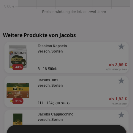
Weitere Produkte von Jacobs
★
Tassimo Kapseln
versch. Sorten
ab 3,99 €
43%
8 - 16 Stück
0,25 - 0,50 € je Stück
★
Jacobs 3in1
versch. Sorten
ab 1,92 €
31%
111 - 124g
(10 Stück)
0,19 € je Stück
★
Jacobs Cappucchino
versch. Sorten