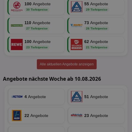
PHPSESSID
Session
Coo
PHP.net
100
Angebote
55
Angebote
An
www.aktionspreis.de
wir
30 Tiefstpreise
29 Tiefstpreise
Spr
ein
die
110
Angebote
73
Angebote
Ben
27 Tiefstpreise
26 Tiefstpreise
ver
Nor
sic
100
Angebote
62
Angebote
gen
und
23 Tiefstpreise
21 Tiefstpreise
ver
die
gut
die
Alle aktuellen Angebote anzeigen
Anm
Ben
Sei
Angebote nächste Woche ab 10.08.2026
CookieScriptConsent
1 Monat
Die
CookieScript
Coo
www.aktionspreis.de
ver
Ein
4
Angebote
51
Angebote
für
spe
Ban
Scr
22
Angebote
23
Angebote
or
fun