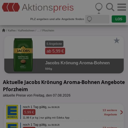
PLZ angeben und alle Angebote finden
/
Kaffee
/
Kaffeebohnen
/
...
/ Pforzheim
★
6 Angebote
ab 5,99 €
Jacobs Krönung Aroma-Bohnen
500g
Aktuelle Jacobs Krönung Aroma-Bohnen Angebote
Pforzheim
aktuelle Preise von Freitag, den 07.08.2026
noch 1 Tag gültig,
bis 08.08.26
>
13 weitere
5,99 €
Angebote
11,98 € je kg | nur gültig mit Edeka App
noch 1 Tag gültig,
bis 08.08.26
13 weitere