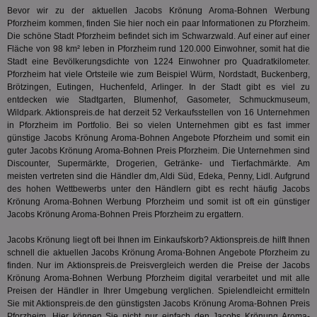
Coo
.target.digitalaudience.io
auf Web
Bevor wir zu der aktuellen Jacobs Krönung Aroma-Bohnen Werbung
dig
verfolg
Onl
Pforzheim kommen, finden Sie hier noch ein paar Informationen zu Pforzheim.
Besuch
Er
Geräte
Die schöne Stadt Pforzheim befindet sich im Schwarzwald. Auf einer auf einer
zu 
Market
Fläche von 98 km² leben in Pforzheim rund 120.000 Einwohner, somit hat die
tuuid
.360yield.com
3 Monate
Die
Stadt eine Bevölkerungsdichte von 1224 Einwohner pro Quadratkilometer.
_ga
1 Jahr 1
Dieser
Google LLC
hau
Pforzheim hat viele Ortsteile wie zum Beispiel Würm, Nordstadt, Buckenberg,
Monat
ist mit
.aktionspreis.de
bid
Univers
Brötzingen, Eutingen, Huchenfeld, Arlinger. In der Stadt gibt es viel zu
Wer
verknüp
entdecken wie Stadtgarten, Blumenhof, Gasometer, Schmuckmuseum,
Web
eine wi
rel
Wildpark. Aktionspreis.de hat derzeit 52 Verkaufsstellen von 16 Unternehmen
Aktuali
am häu
in Pforzheim im Portfolio. Bei so vielen Unternehmen gibt es fast immer
viewer
1 Jahr
Wir
ORTEC B.V.
verwen
günstige Jacobs Krönung Aroma-Bohnen Angebote Pforzheim und somit ein
ve
.optinadserving.com
Analys
guter Jacobs Krönung Aroma-Bohnen Preis Pforzheim. Die Unternehmen sind
Bes
Google
Inf
Discounter, Supermärkte, Drogerien, Getränke- und Tierfachmärkte. Am
Cookie
un
verwen
meisten vertreten sind die Händler dm, Aldi Süd, Edeka, Penny, Lidl. Aufgrund
zu 
eindeu
des hohen Wettbewerbs unter den Händlern gibt es recht häufig Jacobs
zu unt
tuuid_lu
.360yield.com
3 Monate
Ent
Krönung Aroma-Bohnen Werbung Pforzheim und somit ist oft ein günstiger
indem e
Bes
generi
Jacobs Krönung Aroma-Bohnen Preis Pforzheim zu ergattern.
Bid
als Cli
Bes
zugewi
Jacobs Krönung liegt oft bei Ihnen im Einkaufskorb? Aktionspreis.de hilft Ihnen
Web
ist in j
kan
schnell die aktuellen Jacobs Krönung Aroma-Bohnen Angebote Pforzheim zu
Seiten
Bid
auf ein
finden. Nur im Aktionspreis.de Preisvergleich werden die Preise der Jacobs
We
enthal
Krönung Aroma-Bohnen Werbung Pforzheim digital verarbeitet und mit alle
sic
zur Be
Bes
Preisen der Händler in Ihrer Umgebung verglichen. Spielendleicht ermitteln
Besuche
Anz
und
Sie mit Aktionspreis.de den günstigsten Jacobs Krönung Aroma-Bohnen Preis
sie
Kampa
Pforzheim. Hier können Sie nicht nur einfach den Jacobs Krönung Aroma-