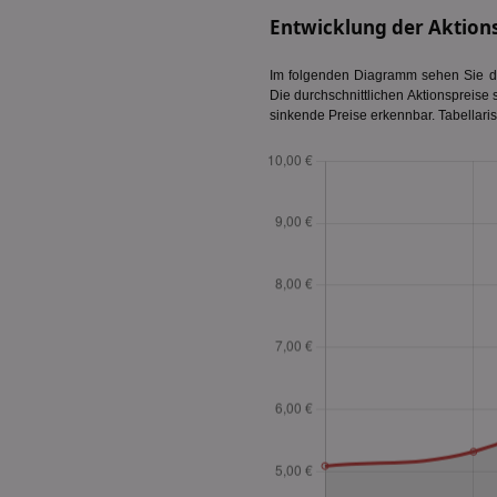
PHPSESSID
Entwicklung der Aktion
Im folgenden Diagramm sehen Sie di
Die durchschnittlichen Aktionspreise 
sinkende Preise erkennbar. Tabellari
CookieScriptConse
Name
Name
Name
Name
_ga_BZ0Z3NWXX5
uid-bp-159
UserID1
chkChromeAb67Se
da_ts
SyncRTB4
XANDR_PANID
tuuid_lu
c
C
uid-bp-26913
ar_debug