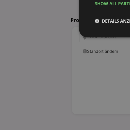
SHOW ALL PAR
Prospekte in Ihrer Nähe
DETAILS ANZ
Unbedingt
erforderlich
Unbed
Unbedingt erforderli
Kontoverwaltung. Oh
Name
identifier
securitytoken