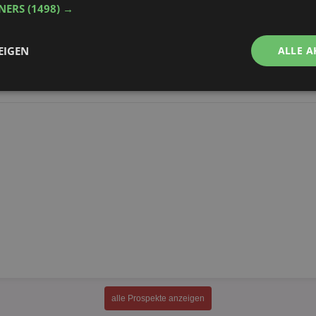
TNERS
(1498) →
alle Produkte anzeigen
EIGEN
ALLE A
Performance
Targeting
Funktionalität
ingt erforderlich
Performance
Targeting
Funktionalität
Unklassifi
che Cookies ermöglichen wesentliche Kernfunktionen der Website wie die Benutzeran
ne die unbedingt erforderlichen Cookies kann die Website nicht ordnungsgemäß ver
Provider
/
Domäne
Ablaufdatum
Beschreibung
aktionspreis.de
1 Jahr
Login speichern
alle Prospekte anzeigen
aktionspreis.de
1 Jahr
Login speichern