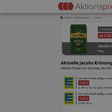
/
Kaffee
/
Kaffeebohnen
/
...
/ Herne
6 Angebot
ab 5,99
Jacobs
500g
Aktuelle Jacobs Krönu
aktuelle Preise von Samstag, den 08
nur noch heute gültig,
bis 08.0
5,99 €
11,98 € je kg | nur gültig mit E
nur noch heute gültig,
bis 08.0
6,49 €
12,98 € je kg