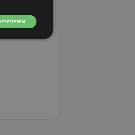
KZEPTIEREN
Unklassifizierte
zierte
meldung und die
wendet werden.