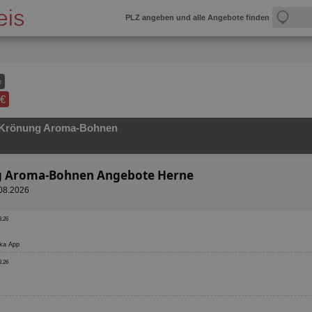
PLZ angeben und alle Angebote finden
e
 €
 Krönung Aroma-Bohnen
ng Aroma-Bohnen Angebote Herne
.08.2026
8.26
deka App
8.26