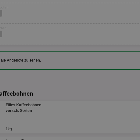
Wochen
ochen
nale Angebote zu sehen.
Kaffeebohnen
Eilles Kaffeebohnen
versch. Sorten
1kg