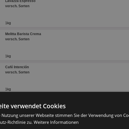
Lavazza Espresso
versch. Sorten
1kg
Melitta Barista Crema
versch. Sorten
1kg
Café Intención
versch. Sorten
1kg
Eduscho Kaffeebohnen
ite verwendet Cookies
versch. Sorten
e Nutzung unserer Webseite stimmen Sie der Verwendung von C
tz-Richtlinie zu.
Weitere Informationen
1kg