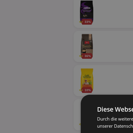
33%
36%
10%
Diese Webse
Durch die weiter
32%
unserer Datenschu