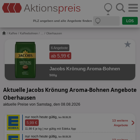
PLZ angeben und alle Angebote finden
/
Kaffee
/
Kaffeebohnen
/
...
/ Oberhausen
★
6 Angebote
ab 5,99 €
Jacobs Krönung Aroma-Bohnen
500g
Aktuelle Jacobs Krönung Aroma-Bohnen Angebote
Oberhausen
aktuelle Preise von Samstag, den 08.08.2026
nur noch heute gültig,
bis 08.08.26
>
13 weitere
5,99 €
Angebote
11,98 € je kg | nur gültig mit Edeka App
nur noch heute gültig,
bis 08.08.26
13 weitere