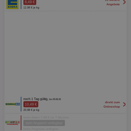
>
6,49 €
Angebote
12,98 € je kg
noch 1 Tag gültig,
bis 09.08.26
>
direkt zum
10,49 €
Onlineshop
20,98 € je kg
letzte Aktion 7,49 € vor 7 Wochen
kein Angebot verfügbar
keine Prognose verfügbar