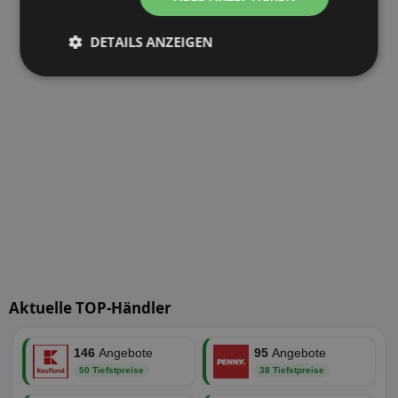
DETAILS ANZEIGEN
Unbedingt
Performance
erforderlich
Targeting
Funktionalität
Unklassifizierte
Aktuelle TOP-Händler
146
Angebote
95
Angebote
Unbedingt erforderlich
Performance
50 Tiefstpreise
38 Tiefstpreise
Targeting
Funktionalität
Unklassifizierte