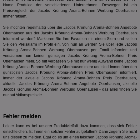
En
Name Produkte der verschiedenen Unternehmen. Deswegen ist ein
mög
Preisvergleich der Jacobs Krönung Aroma-Bohnen Werbung Oberhausen
Bes
ges
immer ratsam.
TestIfCookieP
1 Jahr 1
Die
Smart AdServer SAS
Sie möchten regelmäßig über die Jacobs Krönung Aroma-Bohnen Angebote
Monat
ve
.smartadserver.com
Oberhausen aus der Jacobs Krönung Aroma-Bohnen Werbung Oberhausen
Wer
Web
informiert werden? Markieren Sie Ihre Favoriten mit einem Stern und stellen
rel
Sie den Preisalarm im Profil ein. Von nun an werden Sie über jede Jacobs
Krönung Aroma-Bohnen Werbung Oberhausen per Email informiert und
KRTBCOOKIE_80
3 Monate
Die
PubMatic, Inc.
versäumen nun keinen günstigen Jacobs Krönung Aroma-Bohnen Preis
We
.pubmatic.com
um 
Oberhausen mehr. So mit verpassen Sie mit nur wenig Aufwand keine Jacobs
Onl
Krönung Aroma-Bohnen Werbung Oberhausen mehr und sind immer über den
Kam
günstigsten Jacobs Krönung Aroma-Bohnen Preis Oberhausen informiert.
ind
ide
Immer der aktuelle Jacobs Krönung Aroma-Bohnen Preis Oberhausen,
Nut
aktuelle Jacobs Krönung Aroma-Bohnen Angebote Oberhausen, aktuelle
int
Jacobs Krönung Aroma-Bohnen Werbung Oberhausen - das alles finden Sie
ein
nur auf Aktionspreis.de.
ang
kan
Anz
und
und
Fehler melden
We
wer
Leider kann es bei unserer Produktvielfalt dazu kommen, dass sich Fehler
Anz
Ben
einschleichen. Ist Ihnen ein solcher Fehler aufgefallen? Dann zögern Sie nicht
uns diesen zu melden. Egal ob es um einen falschen Jacobs Krönung Aroma-
demdex
6 Monate
Mit
Adobe Inc.