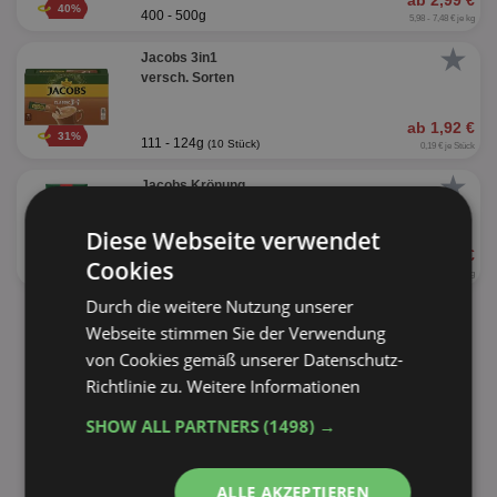
ab 2,99 €
40%
400 - 500g
5,98 - 7,48 € je kg
★
Jacobs 3in1
versch. Sorten
ab 1,92 €
31%
111 - 124g
(10 Stück)
0,19 € je Stück
★
Jacobs Krönung
versch. Sorten
Diese Webseite verwendet
ab 5,99 €
Cookies
43%
500g
11,98 € je kg
Durch die weitere Nutzung unserer
alle Produkte anzeigen
Webseite stimmen Sie der Verwendung
von Cookies gemäß unserer Datenschutz-
Richtlinie zu.
Weitere Informationen
SHOW ALL PARTNERS
(1498) →
ALLE AKZEPTIEREN