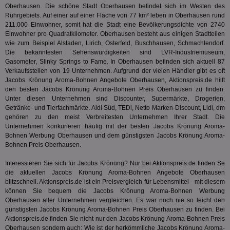
zu 
eindeu
Oberhausen. Die schöne Stadt Oberhausen befindet sich im Westen des
zu unt
Ruhrgebiets. Auf einer auf einer Fläche von 77 km² leben in Oberhausen rund
tuuid_lu
.360yield.com
3 Monate
Ent
indem e
Bes
211.000 Einwohner, somit hat die Stadt eine Bevölkerungsdichte von 2740
generi
Bid
als Cli
Einwohner pro Quadratkilometer. Oberhausen besteht aus einigen Stadtteilen
Bes
zugewi
wie zum Beispiel Alstaden, Lirich, Osterfeld, Buschhausen, Schmachtendorf.
Web
ist in j
Die bekanntesten Sehenswürdigkeiten sind LVR-Industriemuseum,
kan
Seiten
Bid
auf ein
Gasometer, Slinky Springs to Fame. In Oberhausen befinden sich aktuell 87
We
enthal
Verkaufsstellen von 19 Unternehmen. Aufgrund der vielen Händler gibt es oft
sic
zur Be
Jacobs Krönung Aroma-Bohnen Angebote Oberhausen, Aktionspreis.de hilft
Bes
Besuche
Anz
den besten Jacobs Krönung Aroma-Bohnen Preis Oberhausen zu finden.
und
sie
Kampa
Unter diesen Unternehmen sind Discounter, Supermärkte, Drogerien,
für die 
Getränke- und Tierfachmärkte. Aldi Süd, TEDi, Netto Marken-Discount, Lidl, dm
TDCPM
1 Jahr
Die
The Trade Desk Inc.
Analys
gehören zu den meist Verbreitesten Unternehmen Ihrer Stadt. Die
Inf
.adsrvr.org
verwen
der
Unternehmen konkurieren häufig mit der besten Jacobs Krönung Aroma-
Web
Bohnen Werbung Oberhausen und dem günstigsten Jacobs Krönung Aroma-
Wer
Bohnen Preis Oberhausen.
En
mög
Bes
Interessieren Sie sich für Jacobs Krönung? Nur bei Aktionspreis.de finden Se
ges
die aktuellen Jacobs Krönung Aroma-Bohnen Angebote Oberhausen
blitzschnell. Aktionspreis.de ist ein Preisvergleich für Lebensmittel - mit diesem
uid-bp-36033
.ads.stickyadstv.com
2 Monate
Die
Nut
können Sie bequem die Jacobs Krönung Aroma-Bohnen Werbung
Int
Oberhausen aller Unternehmen vergleichen. Es war noch nie so leicht den
Web
günstigsten Jacobs Krönung Aroma-Bohnen Preis Oberhausen zu finden. Bei
ab,
Aktionspreis.de finden Sie nicht nur den Jacobs Krönung Aroma-Bohnen Preis
Wer
dem
Oberhausen sondern auch: Wie ist der herkömmliche Jacobs Krönung Aroma-