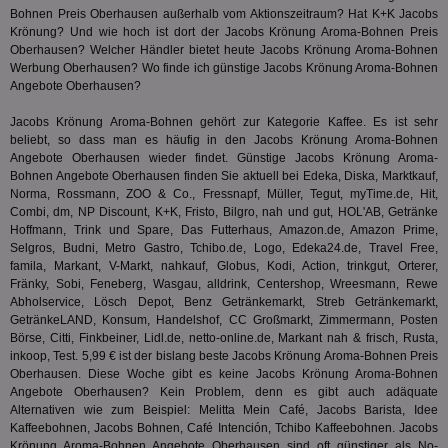
Prä
Bohnen Preis Oberhausen außerhalb vom Aktionszeitraum? Hat
K+K
Jacobs
lie
Krönung? Und wie hoch ist dort der Jacobs Krönung Aroma-Bohnen Preis
3pi
3 Monate
Leg
Oberhausen? Welcher Händler bietet heute Jacobs Krönung Aroma-Bohnen
ID5 Technology Ltd
den
.id5-sync.com
Werbung Oberhausen? Wo finde ich günstige Jacobs Krönung Aroma-Bohnen
We
Angebote Oberhausen?
Dri
Bes
We
Jacobs Krönung Aroma-Bohnen gehört zur Kategorie
Kaffee
. Es ist sehr
kön
beliebt, so dass man es häufig in den Jacobs Krönung Aroma-Bohnen
Ser
Angebote Oberhausen wieder findet. Günstige Jacobs Krönung Aroma-
Hub
ber
Bohnen Angebote Oberhausen finden Sie aktuell bei Edeka, Diska, Marktkauf,
Wer
Norma, Rossmann, ZOO & Co., Fressnapf, Müller, Tegut, myTime.de, Hit,
ge
Combi, dm, NP Discount, K+K, Fristo, Bilgro, nah und gut, HOL'AB, Getränke
Hoffmann, Trink und Spare, Das Futterhaus, Amazon.de, Amazon Prime,
PugT
1 Monat
Reg
PubMatic Inc.
ID,
.pubmatic.com
Selgros, Budni, Metro Gastro, Tchibo.de, Logo, Edeka24.de, Travel Free,
Ben
famila, Markant, V-Markt, nahkauf, Globus, Kodi, Action, trinkgut, Orterer,
wi
Fränky, Sobi, Feneberg, Wasgau, alldrink, Centershop, Wreesmann, Rewe
Bes
Abholservice, Lösch Depot, Benz Getränkemarkt, Streb Getränkemarkt,
ide
We
GetränkeLAND, Konsum, Handelshof, CC Großmarkt, Zimmermann, Posten
ver
Börse, Citti, Finkbeiner, Lidl.de, netto-online.de, Markant nah & frisch, Rusta,
ver
inkoop, Test. 5,99 € ist der bislang beste Jacobs Krönung Aroma-Bohnen Preis
Anz
Oberhausen. Diese Woche gibt es keine Jacobs Krönung Aroma-Bohnen
IDSYNC
1 Jahr
Die
Verizon
Angebote Oberhausen? Kein Problem, denn es gibt auch adäquate
Inf
Communications Inc.
Alternativen wie zum Beispiel: Melitta Mein Café, Jacobs Barista, Idee
der
.analytics.yahoo.com
Kaffeebohnen,
Jacobs Bohnen
, Café Intención, Tchibo Kaffeebohnen. Jacobs
Web
Wer
Krönung Aroma-Bohnen Angebote Oberhausen sind oft günstiger als No-