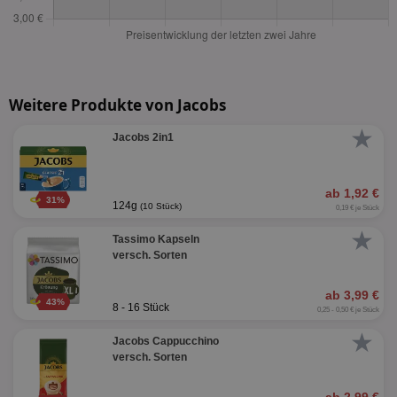
Weitere Produkte von Jacobs
★
Jacobs 2in1
ab 1,92 €
31%
124g
(10 Stück)
0,19 € je Stück
★
Tassimo Kapseln
versch. Sorten
ab 3,99 €
43%
8 - 16 Stück
0,25 - 0,50 € je Stück
★
Jacobs Cappucchino
versch. Sorten