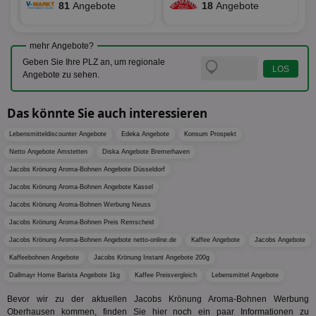
wird, d
81
Angebote
18
Angebote
tt_viewer
12 Monate 4
Tea
Teads B.V.
bestim
Tage
Coo
.teads.tv
geklick
auf
hilft be
Web
Optimi
mehr Angebote?
Vid
Anzei
per
Geben Sie Ihre PLZ an, um regionale
und d
Verstä
Angebote zu sehen.
adx_ts
1 Jahr
Die
ORTEC B.V.
Nutzer
sic
.optinadserving.com
Wer
pi
1 Tag
Dieses 
TradeTracker
Web
Das könnte Sie auch interessieren
der Er
.pubmatic.com
Inform
digitalAudience
1 Jahr
Dig
Social Audience B.V.
das Nu
Lebensmitteldiscounter Angebote
Edeka Angebote
Konsum Prospekt
Coo
.target.digitalaudience.io
auf Web
dig
verfolg
Netto Angebote Amstetten
Diska Angebote Bremerhaven
Onl
Besuch
Er
Jacobs Krönung Aroma-Bohnen Angebote Düsseldorf
Geräte
zu 
Market
Jacobs Krönung Aroma-Bohnen Angebote Kassel
tuuid
.360yield.com
3 Monate
Die
_ga
1 Jahr 1
Dieser
Google LLC
Jacobs Krönung Aroma-Bohnen Werbung Neuss
hau
Monat
ist mit
.aktionspreis.de
bid
Univers
Jacobs Krönung Aroma-Bohnen Preis Remscheid
Wer
verknüp
Web
Jacobs Krönung Aroma-Bohnen Angebote netto-online.de
Kaffee Angebote
Jacobs Angebote
eine wi
rel
Aktuali
Kaffeebohnen Angebote
Jacobs Krönung Instant Angebote 200g
am häu
viewer
1 Jahr
Wir
ORTEC B.V.
verwen
Dallmayr Home Barista Angebote 1kg
Kaffee Preisvergleich
Lebensmittel Angebote
ve
.optinadserving.com
Analys
Bes
Google
Inf
Bevor wir zu der aktuellen Jacobs Krönung Aroma-Bohnen Werbung
Cookie
un
verwen
Oberhausen kommen, finden Sie hier noch ein paar Informationen zu