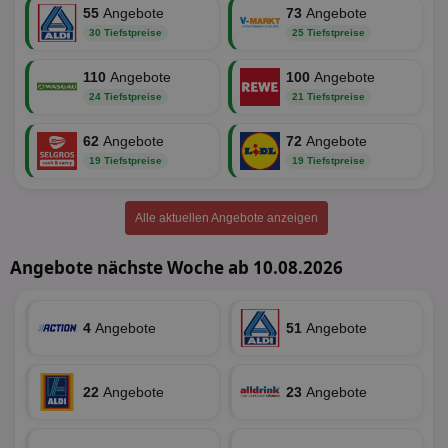
55
Angebote
73
Angebote
Unbedingt erforderliche Cookies ermöglichen
wesentliche Kernfunktionen der Website wie die
30 Tiefstpreise
25 Tiefstpreise
Benutzeranmeldung und die Kontoverwaltung.
Ohne die unbedingt erforderlichen Cookies kann die
110
Angebote
100
Angebote
Website nicht ordnungsgemäß verwendet werden.
24 Tiefstpreise
21 Tiefstpreise
Name
Provider
/
Domäne
Ablaufdatum
Be
62
identifier
Angebote
aktionspreis.de
72
Angebote
1 Jahr
Log
19 Tiefstpreise
19 Tiefstpreise
securitytoken
aktionspreis.de
1 Jahr
Log
PHPSESSID
Session
Coo
PHP.net
An
www.aktionspreis.de
Alle aktuellen Angebote anzeigen
wir
Spr
ein
Angebote nächste Woche ab 10.08.2026
die
Ben
ver
Nor
sic
4
Angebote
51
Angebote
gen
und
ver
die
22
Angebote
23
Angebote
gut
die
Anm
Ben