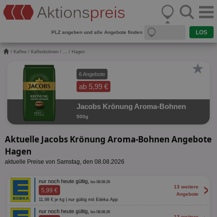
PLZ angeben und alle Angebote finden
/
Kaffee
/
Kaffeebohnen
/
...
/ Hagen
★
6 Angebote
ab 5,99 €
Jacobs Krönung Aroma-Bohnen
500g
Aktuelle Jacobs Krönung Aroma-Bohnen Angebote
Hagen
aktuelle Preise von Samstag, den 08.08.2026
nur noch heute gültig,
bis 08.08.26
>
13 weitere
5,99 €
Angebote
11,98 € je kg | nur gültig mit Edeka App
nur noch heute gültig,
bis 08.08.26
13 weitere