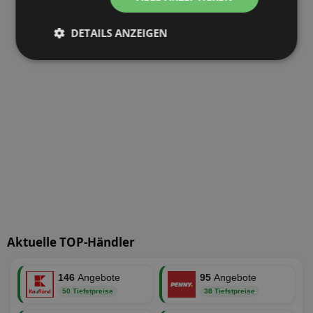
DETAILS ANZEIGEN
Unbedingt
Performance
erforderlich
Targeting
Funktionalität
Unklassifizierte
Aktuelle TOP-Händler
146
Angebote
95
Angebote
Unbedingt erforderlich
Performance
50 Tiefstpreise
38 Tiefstpreise
Targeting
Funktionalität
Unklassifizierte