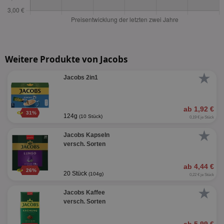
Weitere Produkte von Jacobs
★
Jacobs 2in1
ab 1,92 €
31%
124g
(10 Stück)
0,19 € je Stück
★
Jacobs Kapseln
versch. Sorten
ab 4,44 €
26%
20 Stück
(104g)
0,22 € je Stück
★
Jacobs Kaffee
versch. Sorten