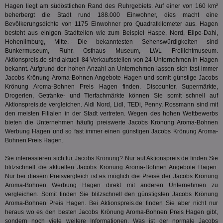
zu 
eindeu
Hagen liegt am südöstlichen Rand des Ruhrgebiets. Auf einer von 160 km²
zu unt
beherbergt die Stadt rund 188.000 Einwohner, dies macht eine
tuuid_lu
.360yield.com
3 Monate
Ent
indem e
Bes
Bevölkerungsdichte von 1175 Einwohner pro Quadratkilometer aus. Hagen
generi
Bid
als Cli
besteht aus einigen Stadtteilen wie zum Beispiel Haspe, Nord, Eilpe-Dahl,
Bes
zugewi
Hohenlimburg, Mitte. Die bekanntesten Sehenswürdigkeiten sind
Web
ist in j
Bunkermuseum, Ruhr, Osthaus Museum, LWL Freilichtmuseum.
kan
Seiten
Bid
auf ein
Aktionspreis.de sind aktuell 84 Verkaufsstellen von 24 Unternehmen in Hagen
We
enthal
bekannt. Aufgrund der hohen Anzahl an Unternehmen lassen sich fast immer
sic
zur Be
Jacobs Krönung Aroma-Bohnen Angebote Hagen und somit günstige Jacobs
Bes
Besuche
Anz
Krönung Aroma-Bohnen Preis Hagen finden. Discounter, Supermärkte,
und
sie
Kampa
Drogerien, Getränke- und Tierfachmärkte können Sie somit schnell auf
für die 
Aktionspreis.de vergleichen. Aldi Nord, Lidl, TEDi, Penny, Rossmann sind mit
TDCPM
1 Jahr
Die
The Trade Desk Inc.
Analys
den meisten Filialen in der Stadt vertreten. Wegen des hohen Wettbewerbs
Inf
.adsrvr.org
verwen
der
bieten die Unternehmen häufig preiswerte Jacobs Krönung Aroma-Bohnen
Web
Werbung Hagen und so fast immer einen günstigen Jacobs Krönung Aroma-
Wer
Bohnen Preis Hagen.
En
mög
Bes
Sie interessieren sich für Jacobs Krönung? Nur auf Aktionspreis.de finden Sie
ges
blitzschnell die aktuellen Jacobs Krönung Aroma-Bohnen Angebote Hagen.
Nur bei diesem Preisvergleich ist es möglich die Preise der Jacobs Krönung
uid-bp-36033
.ads.stickyadstv.com
2 Monate
Die
Nut
Aroma-Bohnen Werbung Hagen direkt mit anderen Unternehmen zu
Int
vergleichen. Somit finden Sie blitzschnell den günstigsten Jacobs Krönung
Web
Aroma-Bohnen Preis Hagen. Bei Aktionspreis.de finden Sie aber nicht nur
ab,
heraus wo es den besten Jacobs Krönung Aroma-Bohnen Preis Hagen gibt,
Wer
dem
sondern noch viele weitere Informationen. Was ist der normale Jacobs