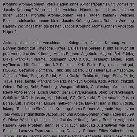
Prä
Krönung Aroma-Bohnen Preis Hagen ohne Aktionsrabatt? Führt
Dornseifer
lie
Jacobs Krönung? Wenn nicht bei welchem Händler kann ich es zu einem
3pi
3 Monate
Leg
guten Jacobs Krönung Aroma-Bohnen Preis Hagen kaufen? Welches
ID5 Technology Ltd
den
.id5-sync.com
Einzelhandelsunternehmen bietet Jacobs Krönung Aroma-Bohnen Werbung
We
Hagen? Wo findet man die besten Jacobs Krönung Aroma-Bohnen Angebote
Dri
Hagen?
Bes
We
kön
Aktionspreis.de bietet verschiedene Kategorien, Jacobs Krönung Aroma-
Ser
Bohnen gehört zur Kategorie
Kaffee
. Da es sehr beliebt ist gibt es auch oft
Hub
ber
preiswerte Jacobs Krönung Aroma-Bohnen Angebote Hagen. Bei Edeka,
Wer
Diska, Marktkauf, Norma, Rossmann, ZOO & Co., Fressnapf, Müller, Tegut,
ge
myTime.de, Hit, Combi, dm, NP Discount, K+K, Fristo, Bilgro, nah und gut,
HOL'AB, Getränke Hoffmann, Trink und Spare, Das Futterhaus, Amazon.de,
PugT
1 Monat
Reg
PubMatic Inc.
ID,
.pubmatic.com
Amazon Prime, Selgros, Budni, Metro Gastro, Tchibo.de, Logo, Edeka24.de,
Ben
Travel Free, famila, Markant, V-Markt, nahkauf, Globus, Kodi, Action, trinkgut,
wi
Orterer, Fränky, Sobi, Feneberg, Wasgau, alldrink, Centershop, Wreesmann,
Bes
Rewe Abholservice, Lösch Depot, Benz Getränkemarkt, Streb Getränkemarkt,
ide
We
GetränkeLAND, Konsum, Handelshof, CC Großmarkt, Zimmermann, Posten
ver
Börse, Citti, Finkbeiner, Lidl.de, netto-online.de, Markant nah & frisch, Rusta,
ver
inkoop, Test finden Sie Jacobs Krönung Aroma-Bohnen Angebote Hagen zum
Anz
Top-Preis. Der günstigste Jacobs Krönung Aroma-Bohnen Preis Hagen ist 5,99
IDSYNC
1 Jahr
Die
Verizon
€. Diese Woche gibt es keine Jacobs Krönung Aroma-Bohnen Angebote
Inf
Communications Inc.
Hagen? Kein Problem, denn es gibt auch adäquate Alternativen wie zum
der
.analytics.yahoo.com
Beispiel: Lavazza Espresso Italiano, Dallmayr Bohnen, Eilles Kaffeebohnen,
Web
Wer
Tchibo Barista
. Jacobs Krönung Aroma-Bohnen Angebote Hagen bekommen