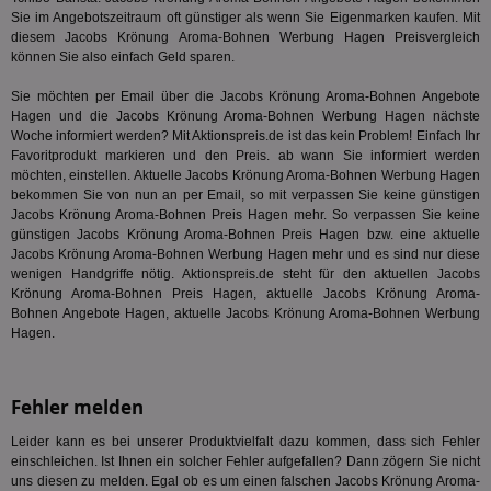
En
Sie im Angebotszeitraum oft günstiger als wenn Sie Eigenmarken kaufen. Mit
mög
diesem Jacobs Krönung Aroma-Bohnen Werbung Hagen Preisvergleich
Bes
ges
können Sie also einfach Geld sparen.
TestIfCookieP
1 Jahr 1
Die
Smart AdServer SAS
Sie möchten per Email über die Jacobs Krönung Aroma-Bohnen Angebote
Monat
ve
.smartadserver.com
Hagen und die Jacobs Krönung Aroma-Bohnen Werbung Hagen nächste
Wer
Web
Woche informiert werden? Mit Aktionspreis.de ist das kein Problem! Einfach Ihr
rel
Favoritprodukt markieren und den Preis. ab wann Sie informiert werden
möchten, einstellen. Aktuelle Jacobs Krönung Aroma-Bohnen Werbung Hagen
KRTBCOOKIE_80
3 Monate
Die
PubMatic, Inc.
bekommen Sie von nun an per Email, so mit verpassen Sie keine günstigen
We
.pubmatic.com
um 
Jacobs Krönung Aroma-Bohnen Preis Hagen mehr. So verpassen Sie keine
Onl
günstigen Jacobs Krönung Aroma-Bohnen Preis Hagen bzw. eine aktuelle
Kam
Jacobs Krönung Aroma-Bohnen Werbung Hagen mehr und es sind nur diese
ind
ide
wenigen Handgriffe nötig. Aktionspreis.de steht für den aktuellen Jacobs
Nut
Krönung Aroma-Bohnen Preis Hagen, aktuelle Jacobs Krönung Aroma-
int
Bohnen Angebote Hagen, aktuelle Jacobs Krönung Aroma-Bohnen Werbung
ein
Hagen.
ang
kan
Anz
und
und
Fehler melden
We
wer
Leider kann es bei unserer Produktvielfalt dazu kommen, dass sich Fehler
Anz
Ben
einschleichen. Ist Ihnen ein solcher Fehler aufgefallen? Dann zögern Sie nicht
uns diesen zu melden. Egal ob es um einen falschen Jacobs Krönung Aroma-
demdex
6 Monate
Mit
Adobe Inc.