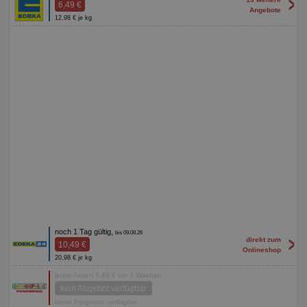
>
6,49 €
Angebote
12,98 € je kg
noch 1 Tag gültig,
bis 09.08.26
>
direkt zum
10,49 €
Onlineshop
20,98 € je kg
letzte Aktion 7,49 € vor 7 Wochen
kein Angebot verfügbar
keine Prognose verfügbar