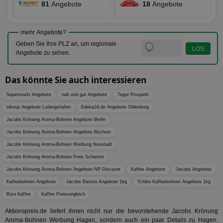
wird, d
81
Angebote
18
Angebote
tt_viewer
12 Monate 4
Tea
Teads B.V.
bestim
Tage
Coo
.teads.tv
geklick
auf
hilft be
Web
Optimi
mehr Angebote?
Vid
Anzei
per
Geben Sie Ihre PLZ an, um regionale
und d
Verstä
Angebote zu sehen.
adx_ts
1 Jahr
Die
ORTEC B.V.
Nutzer
sic
.optinadserving.com
Wer
pi
1 Tag
Dieses 
TradeTracker
Web
Das könnte Sie auch interessieren
der Er
.pubmatic.com
Inform
digitalAudience
1 Jahr
Dig
Social Audience B.V.
das Nu
Supermarkt Angebote
nah und gut Angebote
Tegut Prospekt
Coo
.target.digitalaudience.io
auf Web
dig
verfolg
inkoop Angebote Ludwigshafen
Edeka24.de Angebote Oldenburg
Onl
Besuch
Er
Jacobs Krönung Aroma-Bohnen Angebote Berlin
Geräte
zu 
Market
Jacobs Krönung Aroma-Bohnen Angebote Bochum
tuuid
.360yield.com
3 Monate
Die
_ga
1 Jahr 1
Dieser
Google LLC
Jacobs Krönung Aroma-Bohnen Werbung Neustadt
hau
Monat
ist mit
.aktionspreis.de
bid
Univers
Jacobs Krönung Aroma-Bohnen Preis Schwerin
Wer
verknüp
Web
Jacobs Krönung Aroma-Bohnen Angebote NP Discount
Kaffee Angebote
Jacobs Angebote
eine wi
rel
Aktuali
Kaffeebohnen Angebote
Jacobs Barista Angebote 1kg
Tchibo Kaffeebohnen Angebote 1kg
am häu
viewer
1 Jahr
Wir
ORTEC B.V.
verwen
Büro Kaffee
Kaffee Preisvergleich
ve
.optinadserving.com
Analys
Bes
Google
Inf
Aktionspreis.de liefert ihnen nicht nur die bevorstehende Jacobs Krönung
Cookie
un
verwen
Aroma-Bohnen Werbung Hagen, sondern auch ein paar Details zu Hagen.