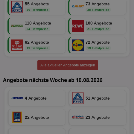
55
Angebote
73
Angebote
Unbedingt erforderliche Cookies ermöglichen
wesentliche Kernfunktionen der Website wie die
30 Tiefstpreise
25 Tiefstpreise
Benutzeranmeldung und die Kontoverwaltung.
Ohne die unbedingt erforderlichen Cookies kann die
110
Angebote
100
Angebote
Website nicht ordnungsgemäß verwendet werden.
24 Tiefstpreise
21 Tiefstpreise
Name
Provider
/
Domäne
Ablaufdatum
Be
62
identifier
Angebote
aktionspreis.de
72
Angebote
1 Jahr
Log
19 Tiefstpreise
19 Tiefstpreise
securitytoken
aktionspreis.de
1 Jahr
Log
PHPSESSID
Session
Coo
PHP.net
An
www.aktionspreis.de
Alle aktuellen Angebote anzeigen
wir
Spr
ein
Angebote nächste Woche ab 10.08.2026
die
Ben
ver
Nor
sic
4
Angebote
51
Angebote
gen
und
ver
die
22
Angebote
23
Angebote
gut
die
Anm
Ben