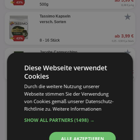
ab 5,99 €
43%
500g
11,98 € je kg
★
Tassimo Kapseln
versch. Sorten
ab 3,99 €
43%
8 - 16 Stück
0,25 - 0,50 € je Stück
★
Jacobs Cappucchino
versch. Sorten
Diese Webseite verwendet
ab 2,99 €
Cookies
40%
400 - 500g
5,98 - 7,48 € je kg
Durch die weitere Nutzung unserer
alle Produkte anzeigen
Webseite stimmen Sie der Verwendung
von Cookies gemäß unserer Datenschutz-
Richtlinie zu.
Weitere Informationen
SHOW ALL PARTNERS
(1498) →
ALLE AKZEPTIEREN