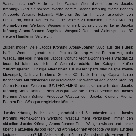
ges
Wasgau rechnen? Finde ich bei Wasgau Alternativlösungen zu Jacobs
Krönung? Sind für nächste Woche bereits Jacobs Krönung Aroma-Bohnen
uid-bp-36033
.ads.stickyadstv.com
2 Monate
Die
Nut
Angebote Wasgau bekannt? Aktivieren Sie für Ihr Lieblingsprodukt den
Int
Preisalarm, damit werden Sie jede Woche zu aktuellen Jacobs Krönung
Web
Aroma-Bohnen Werbung Wasgau informiert. Zurzeit gibt es keine Jacobs
ab,
Krönung Aroma-Bohnen Angebote Wasgau? Dann hat Aktionspreis.de 87
Wer
dem
weitere Händler im Vergleich.
Prä
lie
Zurzeit mögen viele Jacobs Krönung Aroma-Bohnen 500g aus der Rubrik
3pi
3 Monate
Leg
Kaffee
. Wenn es gerade keine Jacobs Krönung Aroma-Bohnen Angebote
ID5 Technology Ltd
den
.id5-sync.com
Wasgau gibt oder Ihnen der Jacobs Krönung Aroma-Bohnen Preis Wasgau zu
We
teuer ist lohnt es sich auf Alternativprodukte der Kategorie
Kaffee
Dri
zurückzugreifen. Günstige Alternativen aus dieser Sparte sind beispielsweise
Bes
We
Mövenpick, Dallmayr Prodomo, Senseo XXL Pack, Dallmayr Capsa, Tchibo
kön
Kaffeepads. Mit Aktionspreis.de vergleichen Sie während der Jacobs Krönung
Ser
Aroma-Bohnen Werbung {UNTERNEMEN} genauso einfach den Jacobs
Hub
ber
Krönung Aroma-Bohnen Preis Wasgau, wie sie auch außerhalb der Jacobs
Wer
Krönung Aroma-Bohnen Angebote Wasgau den Jacobs Krönung Aroma-
ge
Bohnen Preis Wasgau vergleichen können.
PugT
1 Monat
Reg
PubMatic Inc.
ID,
.pubmatic.com
Jacobs Krönung ist Ihr Lieblingsprodukt und Sie möchten keine Jacobs
Ben
Krönung Aroma-Bohnen Werbung Wasgau mehr verpassen, immer den
wi
aktuellen Jacobs Krönung Aroma-Bohnen Preis Wasgau wissen und immer
Bes
über die aktuellen Jacobs Krönung Aroma-Bohnen Angebote Wasgau auf dem
ide
We
laufenden bleiben? Mit Aktionspreis.de finden Sie schnell die Antwort. Der