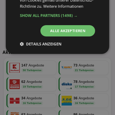
von Cookies gemäß unserer Datenschutz-
Richtlinie zu.
Weitere Informationen
SHOW ALL PARTNERS
(1498) →
ALLE AKZEPTIEREN
DETAILS ANZEIGEN
Aktuelle TOP-Händler
Unbedingt
Performance
erforderlich
147
Angebote
73
Angebote
50 Tiefstpreise
21 Tiefstpreise
Targeting
Funktionalität
62
Angebote
78
Angebote
19 Tiefstpreise
17 Tiefstpreise
34
Angebote
36
Angebote
Unklassifizierte
16 Tiefstpreise
16 Tiefstpreise
63
Angebote
86
Angebote