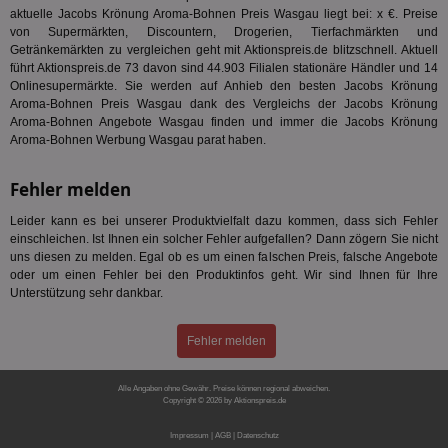
ver
aktuelle Jacobs Krönung Aroma-Bohnen Preis Wasgau liegt bei: x €. Preise
ver
von Supermärkten, Discountern, Drogerien, Tierfachmärkten und
Anz
Getränkemärkten zu vergleichen geht mit Aktionspreis.de blitzschnell. Aktuell
IDSYNC
1 Jahr
Die
Verizon
führt Aktionspreis.de 73 davon sind 44.903 Filialen stationäre Händler und 14
Inf
Communications Inc.
Onlinesupermärkte. Sie werden auf Anhieb den besten Jacobs Krönung
der
.analytics.yahoo.com
Aroma-Bohnen Preis Wasgau dank des Vergleichs der Jacobs Krönung
Web
Wer
Aroma-Bohnen Angebote Wasgau finden und immer die Jacobs Krönung
En
Aroma-Bohnen Werbung Wasgau parat haben.
mög
Bes
ges
Fehler melden
TestIfCookieP
1 Jahr 1
Die
Smart AdServer SAS
Monat
ve
.smartadserver.com
Leider kann es bei unserer Produktvielfalt dazu kommen, dass sich Fehler
Wer
einschleichen. Ist Ihnen ein solcher Fehler aufgefallen? Dann zögern Sie nicht
Web
uns diesen zu melden. Egal ob es um einen falschen Preis, falsche Angebote
rel
oder um einen Fehler bei den Produktinfos geht. Wir sind Ihnen für Ihre
KRTBCOOKIE_80
3 Monate
Die
PubMatic, Inc.
Unterstützung sehr dankbar.
We
.pubmatic.com
um 
Onl
Fehler melden
Kam
ind
ide
Nut
Alle Angaben ohne Gewähr. Preise können regional abweichen.
int
Copyright © 2026 by Aktionspreis.de
ein
Produkt-ID: 1246
ang
Impressum
|
AGB
|
Datenschutz
kan