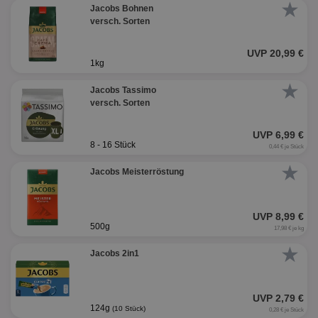
★
Jacobs Bohnen
versch. Sorten
UVP 20,99 €
1kg
★
Jacobs Tassimo
versch. Sorten
UVP 6,99 €
8 - 16 Stück
0,44 € je Stück
★
Jacobs Meisterröstung
UVP 8,99 €
500g
17,98 € je kg
★
Jacobs 2in1
UVP 2,79 €
124g
(10 Stück)
0,28 € je Stück