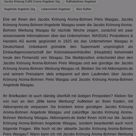
Wer
verknüp
Jacobs Krönung Caffè Crema Angebote 1kg
Kaffeebohnen Angebote
Web
eine wi
rel
Segafredo Angebote 1kg
Lebensmittel Angebote
Büro Kaffee
Aktuali
am häu
viewer
1 Jahr
Wir
ORTEC B.V.
verwen
Ehe wir Ihnen den Jacobs Krönung Aroma-Bohnen Preis Wasgau, Jacobs
ve
.optinadserving.com
Analys
Krönung Aroma-Bohnen Angebote Wasgau sowie die Jacobs Krönung Aroma-
Bes
Google
Inf
Bohnen Werbung Wasgau für nächste Woche zeigen, zunächst ein paar
Cookie
un
verwen
wissenswerte Informationen über das Unternehmen. WASGAU Produktions &
zu 
eindeu
Handels AG wurde gegründet in 1925 als das Unternehmen Wasgau in
zu unt
Deutschland. Unbekannt gründete den Supermarkt ursprünglich als
tuuid_lu
.360yield.com
3 Monate
Ent
indem e
Bes
Einkaufsgenossenschaft der Kolonialwarenhändler. {Hauptsitz} beheimatet
generi
Bid
als Cli
heute den Firmensitz von Wasgau. Die Marktposition entscheidet über den
Bes
zugewi
Jacobs Krönung Aroma-Bohnen Preis Wasgau und wie günstige die Jacobs
Web
ist in j
Krönung Aroma-Bohnen Werbung Wasgau ist. Bleiben Sie mit Aktionspreis.de
kan
Seiten
Bid
auf ein
und seinem Preisalarm stets entspannt auf dem Laufenden über Jacobs
We
enthal
Krönung Aroma-Bohnen Preis Wasgau und Jacobs Krönung Aroma-Bohnen
sic
zur Be
Angebote Wasgau.
Bes
Besuche
Anz
und
sie
Kampa
Ihr Briefkasten ist auch ständig überfüllt mit lästigen Prospekten? Kleben Sie
für die 
von nun an den „Bitte keine Werbung“ Aufkleber an Ihren Kasten, mit
TDCPM
1 Jahr
Die
The Trade Desk Inc.
Analys
Aktionspreis.de verpassen Sie trotzdem keine günstigen Jacobs Krönung
Inf
.adsrvr.org
verwen
der
Aroma-Bohnen Angebote Wasgau und zukünftige Jacobs Krönung Aroma-
Web
Bohnen Werbung Wasgau. Aktionspreis.de bietet Ihnen nicht nur die Jacobs
Wer
Krönung Aroma-Bohnen Angebote Wasgau, sondern beantwortet auch noch
En
mög
folgende Fragen. Wie hoch ist der aktuelle Jacobs Krönung Aroma-Bohnen
Bes
Preis Wasgau? Wann kann ich mit Jacobs Krönung Aroma-Bohnen Werbung