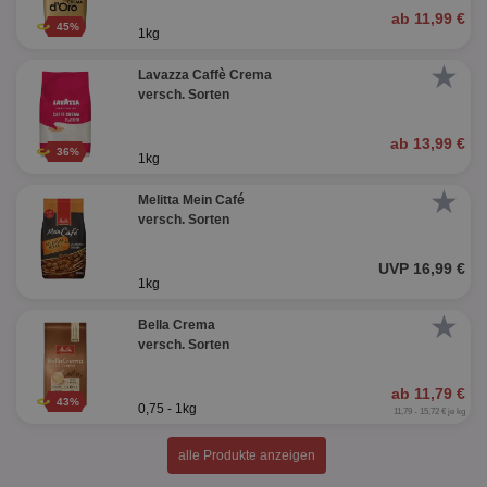
ab 11,99 €
45%
1kg
★
Lavazza Caffè Crema
versch. Sorten
ab 13,99 €
36%
1kg
★
Melitta Mein Café
versch. Sorten
UVP 16,99 €
1kg
★
Bella Crema
versch. Sorten
ab 11,79 €
43%
0,75 - 1kg
11,79 - 15,72 € je kg
alle Produkte anzeigen