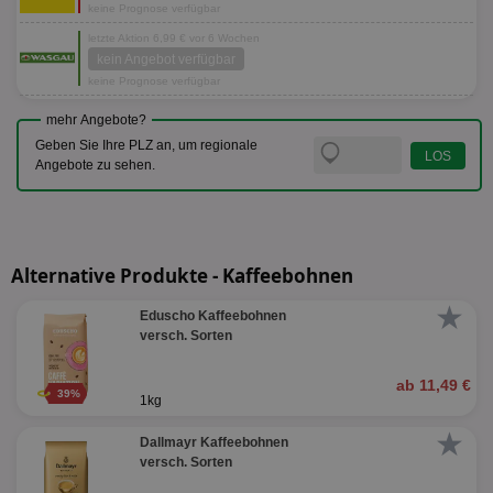
keine Prognose verfügbar
letzte Aktion 6,99 € vor 6 Wochen
kein Angebot verfügbar
keine Prognose verfügbar
mehr Angebote?
Geben Sie Ihre PLZ an, um regionale
Angebote zu sehen.
Alternative Produkte - Kaffeebohnen
★
Eduscho Kaffeebohnen
versch. Sorten
ab 11,49 €
39%
1kg
★
Dallmayr Kaffeebohnen
versch. Sorten