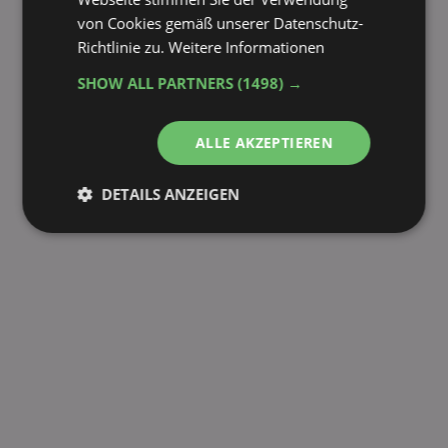
von Cookies gemäß unserer Datenschutz-
Colgate Extra Frisch 75ml
Richtlinie zu.
Weitere Informationen
Colgate Kräuter-Zahncreme 75ml
Colgate Max White 75ml
SHOW ALL PARTNERS
(1498) →
Colgate Sensation White 75ml
Colgate Ultra Weiß 75ml
ALLE AKZEPTIEREN
fehlende Sorte melden
DETAILS ANZEIGEN
Unbedingt
Performance
erforderlich
Targeting
Funktionalität
Unklassifizierte