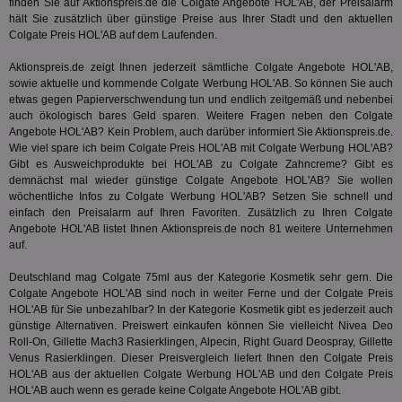
finden Sie auf Aktionspreis.de die Colgate Angebote HOL'AB, der Preisalarm
ang
kan
hält Sie zusätzlich über günstige Preise aus Ihrer Stadt und den aktuellen
Anz
Colgate Preis HOL'AB auf dem Laufenden.
und
und
We
Aktionspreis.de zeigt Ihnen jederzeit sämtliche Colgate Angebote HOL'AB,
wer
sowie aktuelle und kommende Colgate Werbung HOL'AB. So können Sie auch
Anz
etwas gegen Papierverschwendung tun und endlich zeitgemäß und nebenbei
Ben
auch ökologisch bares Geld sparen. Weitere Fragen neben den Colgate
demdex
6 Monate
Mit
Adobe Inc.
Angebote HOL'AB? Kein Problem, auch darüber informiert Sie Aktionspreis.de.
Ad
.demdex.net
Wie viel spare ich beim Colgate Preis HOL'AB mit Colgate Werbung HOL'AB?
gr
Gibt es Ausweichprodukte bei HOL'AB zu Colgate Zahncreme? Gibt es
wie
ID-
demnächst mal wieder günstige Colgate Angebote HOL'AB? Sie wollen
Seg
wöchentliche Infos zu Colgate Werbung HOL'AB? Setzen Sie schnell und
Mod
einfach den Preisalarm auf Ihren Favoriten. Zusätzlich zu Ihren Colgate
Ber
Angebote HOL'AB listet Ihnen Aktionspreis.de noch 81 weitere Unternehmen
aus
auf.
bitoIsSecure
1 Jahr
Prä
Comcast Corporation
rel
.bidr.io
Deutschland mag Colgate 75ml aus der Kategorie
Kosmetik
sehr gern. Die
Wer
Colgate Angebote HOL'AB sind noch in weiter Ferne und der Colgate Preis
vo
Dri
HOL'AB für Sie unbezahlbar? In der Kategorie
Kosmetik
gibt es jederzeit auch
ber
günstige Alternativen. Preiswert einkaufen können Sie vielleicht Nivea Deo
Wer
Roll-On, Gillette Mach3 Rasierklingen, Alpecin, Right Guard Deospray, Gillette
Geb
Venus Rasierklingen. Dieser Preisvergleich liefert Ihnen den Colgate Preis
matchfreewheel
.w55c.net
1 Monat
Die
HOL'AB aus der aktuellen Colgate Werbung HOL'AB und den Colgate Preis
ver
HOL'AB auch wenn es gerade keine Colgate Angebote HOL'AB gibt.
Nu