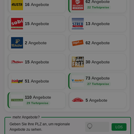
62
Angebote
Bes
16
Angebote
ges
22 Tiefstpreise
uid-bp-36033
.ads.stickyadstv.com
2 Monate
Die
Nut
15
Angebote
13
Angebote
Int
Web
ab,
Wer
dem
2
Angebote
62
Angebote
Prä
lie
3pi
3 Monate
Leg
ID5 Technology Ltd
15
Angebote
30
Angebote
den
.id5-sync.com
We
Dri
Bes
73
Angebote
We
51
Angebote
kön
27 Tiefstpreise
Ser
Hub
ber
110
Angebote
5
Angebote
Wer
29 Tiefstpreise
ge
PugT
1 Monat
Reg
PubMatic Inc.
mehr Angebote?
ID,
.pubmatic.com
Ben
Geben Sie Ihre PLZ an, um regionale
wi
Angebote zu sehen.
Bes