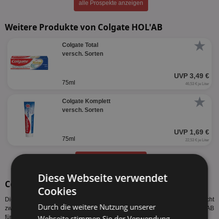
alle Prospekte anzeigen
Weitere Produkte von Colgate HOL'AB
★
Colgate Total
versch. Sorten
UVP 3,49 €
75ml
46,53 € je Liter
★
Colgate Komplett
versch. Sorten
UVP 1,69 €
75ml
22,53 € je Liter
alle Produkte anzeigen
Diese Webseite verwendet
Colgate Sorten
Cookies
Diese Colgate Sorten werden vom Hersteller produziert. Es gelten nicht
Durch die weitere Nutzung unserer
zwangsläufig alle Colgate Angebote HOL'AB bzw. der Colgate Preis HOL'AB
Webseite stimmen Sie der Verwendung
für alle Sorten des Herstellers.