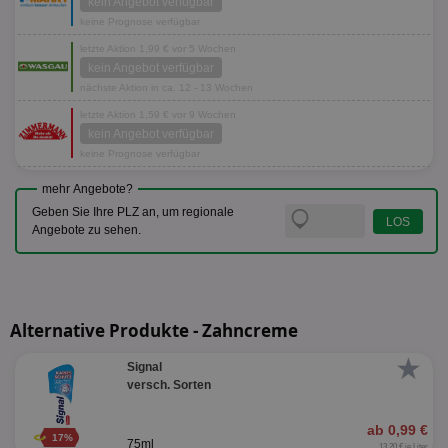
kein Angebot verfügbar
keine Prognose verfügbar
letzte Aktion 1,99 € vor 5 Wochen
kein Angebot verfügbar
nächste Aktion in ca. 12 - 13 Wochen
letzte Aktion 1,59 € vor 9 Wochen
kein Angebot verfügbar
keine Prognose verfügbar
mehr Angebote?
Geben Sie Ihre PLZ an, um regionale
Angebote zu sehen.
Alternative Produkte - Zahncreme
★
Signal
versch. Sorten
ab 0,99 €
17%
75ml
13,20 € je Liter