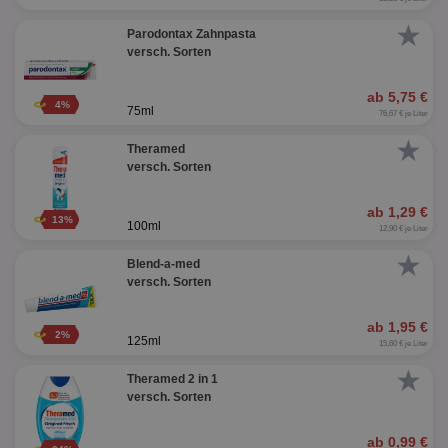
★
Parodontax Zahnpasta
versch. Sorten
ab 5,75 €
4%
75ml
76,67 € je Liter
★
Theramed
versch. Sorten
ab 1,29 €
13%
100ml
12,90 € je Liter
★
Blend-a-med
versch. Sorten
ab 1,95 €
2%
125ml
15,60 € je Liter
★
Theramed 2 in 1
versch. Sorten
ab 0,99 €