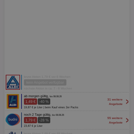
letzte Aktion 1,79 € vor 6 Wochen
kein Angebot verfügbar
nächste Aktion in ca. 7 - 8 Wochen
ab morgen gültig,
bis 08.08.26
>
31 weitere
1,49 €
-40 %
Angebote
19,87 € je Liter | beim Kauf eines 2er Packs
noch 2 Tage gültig,
bis 08.08.26
>
55 weitere
1,79 €
-28 %
Angebote
23,87 € je Liter
letzte Aktion 1,49 € vor 48 Wochen