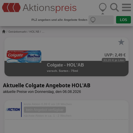
PLZ angeben und alle Angebote finden
/
Getränkemarkt
/
HOL'AB
/ ...
★
UVP: 2,49 €
33,20 € je Liter
Colgate - HOL'AB
versch. Sorten - 75ml
Aktuelle Colgate Angebote HOL'AB
aktuelle Preise von Donnerstag, den 06.08.2026
letzte Aktion 0,89 € vor 19 Wochen
kein Angebot verfügbar
nächste Aktion in ca. 1 - 2 Wochen