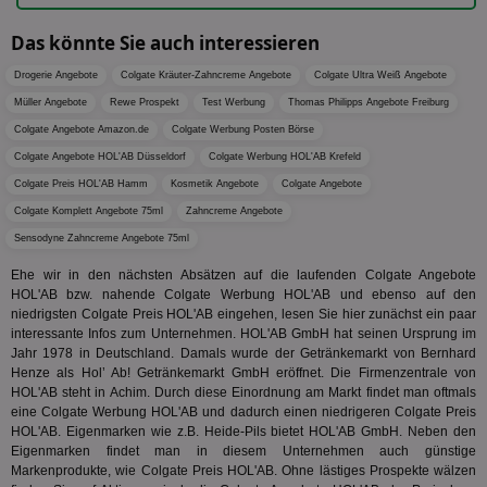
ide
We
ver
Das könnte Sie auch interessieren
ver
Anz
Drogerie Angebote
Colgate Kräuter-Zahncreme Angebote
Colgate Ultra Weiß Angebote
IDSYNC
1 Jahr
Die
Verizon
Müller Angebote
Rewe Prospekt
Test Werbung
Thomas Philipps Angebote Freiburg
Inf
Communications Inc.
der
.analytics.yahoo.com
Colgate Angebote Amazon.de
Colgate Werbung Posten Börse
Web
Wer
Colgate Angebote HOL'AB Düsseldorf
Colgate Werbung HOL'AB Krefeld
En
mög
Colgate Preis HOL'AB Hamm
Kosmetik Angebote
Colgate Angebote
Bes
Colgate Komplett Angebote 75ml
Zahncreme Angebote
ges
Sensodyne Zahncreme Angebote 75ml
TestIfCookieP
1 Jahr 1
Die
Smart AdServer SAS
Monat
ve
.smartadserver.com
Ehe wir in den nächsten Absätzen auf die laufenden Colgate Angebote
Wer
Web
HOL'AB bzw. nahende Colgate Werbung HOL'AB und ebenso auf den
rel
niedrigsten Colgate Preis HOL'AB eingehen, lesen Sie hier zunächst ein paar
interessante Infos zum Unternehmen. HOL'AB GmbH hat seinen Ursprung im
KRTBCOOKIE_80
3 Monate
Die
PubMatic, Inc.
Jahr 1978 in Deutschland. Damals wurde der Getränkemarkt von Bernhard
We
.pubmatic.com
um 
Henze als Hol’ Ab! Getränkemarkt GmbH eröffnet. Die Firmenzentrale von
Onl
HOL'AB steht in Achim. Durch diese Einordnung am Markt findet man oftmals
Kam
eine Colgate Werbung HOL'AB und dadurch einen niedrigeren Colgate Preis
ind
ide
HOL'AB. Eigenmarken wie z.B. Heide-Pils bietet HOL'AB GmbH. Neben den
Nut
Eigenmarken findet man in diesem Unternehmen auch günstige
int
Markenprodukte, wie Colgate Preis HOL'AB. Ohne lästiges Prospekte wälzen
ein