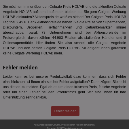
Int
ver
Sie möchten immer über den Colgate Preis HOL'AB und die aktuellen Colgate
Koo
Angebote HOL'AB auf dem Laufenden bleiben, da Sie gern Colgate Werbung
Anz
HOL'AB einkaufen? Aktionspreis.de weiß es sicher! Der Colgate Preis HOL'AB
Nut
mög
liegt bei 2,49 €. Dank Aktionspreis.de haben Sie die Preise von Supermärkten,
Ver
Discountern, Drogerien, Tierfachmärkten und Getränkemärkten immer
Rel
überschaubar parat. 73 Unternehmen sind bei Aktionspreis.de im
Preisvergleich, davon zählen 44.903 Filialen als stationäre Händler und 8
CMPRO
3 Monate
Die
Casale Media Inc.
We
.casalemedia.com
Onlinesupermärkte. Hier finden Sie also schnell alle Colgate Angebote
der
HOL'AB und den besten Colgate Preis HOL'AB. So entgeht Ihnen garantiert
die
keine Colgate Werbung HOL'AB mehr.
ha
DSID
1 Stunde
Die
Google LLC
Fehler melden
Ihr
.doubleclick.net
Ben
not
Leider kann es bei unserer Produktvielfalt dazu kommen, dass sich Fehler
geh
einschleichen. Ist Ihnen ein solcher Fehler aufgefallen? Dann zögern Sie nicht
ein
uns diesen zu melden. Egal ob es um einen falschen Preis, falsche Angebote
MRM_UID
StickyADS.tv
2 Monate
Die
oder um einen Fehler bei den Produktinfos geht. Wir sind Ihnen für Ihre
.ads.stickyadstv.com
un
Unterstützung sehr dankbar.
ver
Inf
Nut
Fehler melden
Int
Web
ab,
Anz
Alle Angaben ohne Gewähr. Preise können regional abweichen.
Copyright © 2026 by Aktionspreis.de