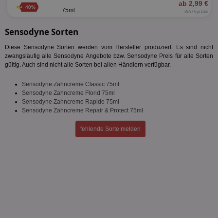
ab 2,99 €
Unbedingt erforderliche Cookies ermöglichen
40%
75ml
39,87 € je Liter
wesentliche Kernfunktionen der Website wie die
Benutzeranmeldung und die Kontoverwaltung.
Ohne die unbedingt erforderlichen Cookies kann die
Sensodyne Sorten
Website nicht ordnungsgemäß verwendet werden.
Diese Sensodyne Sorten werden vom Hersteller produziert. Es sind nicht
Name
Provider
/
Domäne
Ablaufdatum
Be
zwangsläufig alle Sensodyne Angebote bzw. Sensodyne Preis für alle Sorten
gültig. Auch sind nicht alle Sorten bei allen Händlern verfügbar.
identifier
aktionspreis.de
1 Jahr
Log
securitytoken
aktionspreis.de
1 Jahr
Log
Sensodyne Zahncreme Classic 75ml
Sensodyne Zahncreme Florid 75ml
PHPSESSID
Session
Coo
PHP.net
An
www.aktionspreis.de
Sensodyne Zahncreme Rapide 75ml
wir
Sensodyne Zahncreme Repair & Protect 75ml
Spr
ein
die
fehlende Sorte melden
Ben
ver
Nor
sic
gen
und
ver
die
gut
die
Anm
Ben
Sei