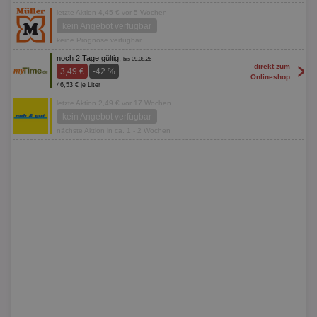
letzte Aktion 4,45 € vor 5 Wochen
kein Angebot verfügbar
keine Prognose verfügbar
noch 2 Tage gültig,
bis 09.08.26
>
direkt zum
3,49 €
-42 %
Onlineshop
46,53 € je Liter
letzte Aktion 2,49 € vor 17 Wochen
kein Angebot verfügbar
nächste Aktion in ca. 1 - 2 Wochen