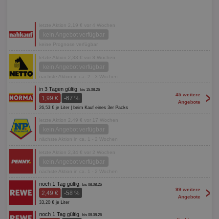
letzte Aktion 2,19 € vor 4 Wochen
kein Angebot verfügbar
keine Prognose verfügbar
letzte Aktion 2,33 € vor 8 Wochen
kein Angebot verfügbar
nächste Aktion in ca. 2 - 3 Wochen
in 3 Tagen gültig,
bis 15.08.26
>
45 weitere
1,99 €
-67 %
Angebote
26,53 € je Liter | beim Kauf eines 3er Packs
letzte Aktion 2,49 € vor 17 Wochen
kein Angebot verfügbar
nächste Aktion in ca. 1 - 2 Wochen
letzte Aktion 2,34 € vor 2 Wochen
kein Angebot verfügbar
nächste Aktion in ca. 1 - 2 Wochen
noch 1 Tag gültig,
bis 08.08.26
>
99 weitere
2,49 €
-58 %
Angebote
33,20 € je Liter
noch 1 Tag gültig,
bis 08.08.26