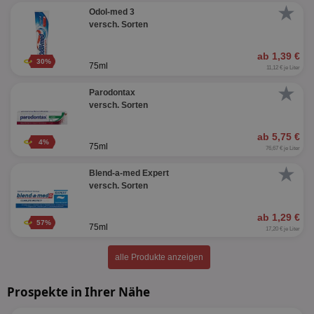
★
Odol-med 3
versch. Sorten
ab 1,39 €
30%
75ml
11,12 € je Liter
★
Parodontax
versch. Sorten
ab 5,75 €
4%
75ml
76,67 € je Liter
★
Blend-a-med Expert
versch. Sorten
ab 1,29 €
57%
75ml
17,20 € je Liter
alle Produkte anzeigen
Prospekte in Ihrer Nähe