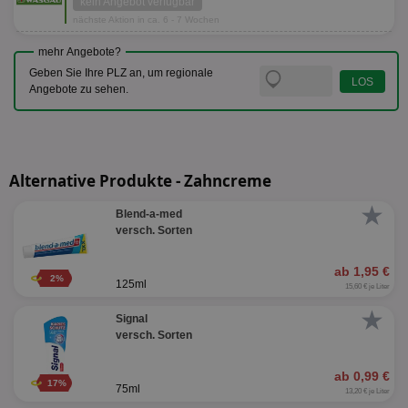
kein Angebot verfügbar
nächste Aktion in ca. 6 - 7 Wochen
mehr Angebote?
Geben Sie Ihre PLZ an, um regionale
Angebote zu sehen.
Alternative Produkte - Zahncreme
★
Blend-a-med
versch. Sorten
ab 1,95 €
2%
125ml
15,60 € je Liter
★
Signal
versch. Sorten
ab 0,99 €
17%
75ml
13,20 € je Liter