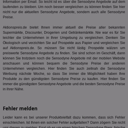
En
Information per Email. So leicht ist es über die Sensodyne Angebote auf dem
mög
laufenden zu bleiben. Um noch besser vergleichen zu können finden Sie hier
Bes
nicht nur die aktuellen Sensodyne Angebote, sondern auch alle Sensodyne
ges
Preise.
TestIfCookieP
1 Jahr 1
Die
Smart AdServer SAS
Monat
ve
.smartadserver.com
Aktionspreis.de bietet Ihnen immer aktuell die Preise aller bekannten
Wer
Supermärkte, Discounter, Drogerien und Getränkemärkte. Nie war es für Sie
Web
rel
leichter die Unternehmen in Ihrer Umgebung zu vergleichen. Denken Sie
Ökologisch und verzichten Sie auf Prospekte aus Papier und vergleichen Sie
KRTBCOOKIE_80
3 Monate
Die
PubMatic, Inc.
auf Aktionspreis.de. So müssen Sie nicht lästig Prospekte wälzen um
We
.pubmatic.com
preiswerte Sensodyne Angebote zu finden. Sie sind schon im Geschäft, dann
um 
Onl
können Sie trotzdem noch die Sensodyne Angebote mit der mobilen Website
Kam
anschauen und können bequem die Sensodyne Preise der anderen
ind
Unternehmen vergleichen. Hier finden Sie auch zeitnah die Sensodyne
ide
Werbung nächste Woche, so dass Sie immer die Möglichkeit haben Ihre
Nut
int
Produkte zu den günstigsten Sensodyne Preise zu kaufen. Hier finden Sie
ein
immer die günstigsten Sensodyne Angebote und die besten Sensodyne Preise
ang
in ihrer Nähe.
kan
Anz
und
und
We
Fehler melden
wer
Anz
Leider kann es bei unserer Produktvielfalt dazu kommen, dass sich Fehler
Ben
einschleichen. Ist Ihnen ein solcher Fehler aufgefallen? Dann zögern Sie nicht
demdex
6 Monate
Mit
Adobe Inc.
uns diesen zu melden. Egal ob es um einen falschen Sensodyne Preis, falsche