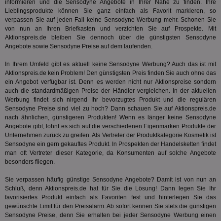
Prä
informieren und die Sensodyne Angebote in Ihrer Nähe zu finden. Ihre
lie
Lieblingsprodukte können Sie ganz einfach als Favorit markieren, so
verpassen Sie auf jeden Fall keine Sensodyne Werbung mehr. Schonen Sie
3pi
3 Monate
Leg
ID5 Technology Ltd
von nun an Ihren Briefkasten und verzichten Sie auf Prospekte. Mit
den
.id5-sync.com
We
Aktionspreis.de bleiben Sie dennoch über die günstigsten Sensodyne
Dri
Angebote sowie Sensodyne Preise auf dem laufenden.
Bes
We
kön
In Ihrem Umfeld gibt es aktuell keine Sensodyne Werbung? Auch das ist mit
Ser
Aktionspreis.de kein Problem! Den günstigsten Preis finden Sie auch ohne das
Hub
ein Angebot verfügbar ist. Denn es werden nicht nur Aktionspreise sondern
ber
auch die standardmäßigen Preise der Händler vergleichen. In der aktuellen
Wer
ge
Werbung findet sich nirgend Ihr bevorzugtes Produkt und die regulären
Sensodyne Preise sind viel zu hoch? Dann schauen Sie auf Aktionspreis.de
PugT
1 Monat
Reg
PubMatic Inc.
nach ähnlichen, günstigeren Produkten! Wenn es länger keine Sensodyne
ID,
.pubmatic.com
Ben
Angebote gibt, lohnt es sich auf die verschiedenen Eigenmarken Produkte der
wi
Unternehmen zurück zu greifen. Als Vertreter der Produktkategorie
Kosmetik
ist
Bes
Sensodyne ein gern gekauftes Produkt. In Prospekten der Handelsketten findet
ide
man oft Vertreter dieser Kategorie, da Konsumenten auf solche Angebote
We
ver
besonders fliegen.
ver
Anz
Sie verpassen häufig günstige Sensodyne Angebote? Damit ist von nun an
Schluß, denn Aktionspreis.de hat für Sie die Lösung! Dann legen Sie Ihr
IDSYNC
1 Jahr
Die
Verizon
Inf
Communications Inc.
favorisiertes Produkt einfach als Favoriten fest und hinterlegen Sie das
der
.analytics.yahoo.com
gewünschte Limit für den Preisalarm. Ab sofort kennen Sie stets die günstigen
Web
Sensodyne Preise, denn Sie erhalten bei jeder Sensodyne Werbung einen
Wer