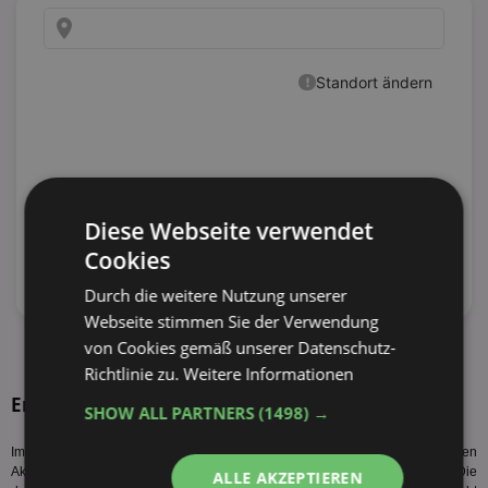
Diese Webseite verwendet
Cookies
Durch die weitere Nutzung unserer
Webseite stimmen Sie der Verwendung
von Cookies gemäß unserer Datenschutz-
alle Prospekte anzeigen
Richtlinie zu.
Weitere Informationen
Entwicklung der Aktionspreise für Sensodyne
SHOW ALL PARTNERS
(1498) →
Im folgenden Diagramm sehen Sie die Entwicklung der durchschnittlichen
Aktionspreise von Sensodyne 75ml der letzten zwei Jahre. Die
ALLE AKZEPTIEREN