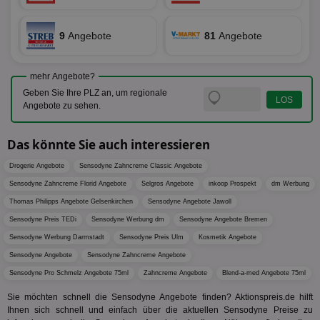
eindeu
zu unt
tuuid_lu
.360yield.com
3 Monate
Ent
indem e
Bes
generi
9
Angebote
81
Angebote
Bid
als Cli
Bes
zugewi
Web
ist in j
kan
Seiten
mehr Angebote?
Bid
auf ein
We
enthal
Geben Sie Ihre PLZ an, um regionale
sic
zur Be
Angebote zu sehen.
Bes
Besuche
Anz
und
sie
Kampa
Das könnte Sie auch interessieren
für die 
TDCPM
1 Jahr
Die
The Trade Desk Inc.
Analys
Inf
.adsrvr.org
verwen
Drogerie Angebote
Sensodyne Zahncreme Classic Angebote
der
Web
Sensodyne Zahncreme Florid Angebote
Selgros Angebote
inkoop Prospekt
dm Werbung
Wer
En
Thomas Philipps Angebote Gelsenkirchen
Sensodyne Angebote Jawoll
mög
Bes
Sensodyne Preis TEDi
Sensodyne Werbung dm
Sensodyne Angebote Bremen
ges
Sensodyne Werbung Darmstadt
Sensodyne Preis Ulm
Kosmetik Angebote
uid-bp-36033
.ads.stickyadstv.com
2 Monate
Die
Sensodyne Angebote
Sensodyne Zahncreme Angebote
Nut
Int
Sensodyne Pro Schmelz Angebote 75ml
Zahncreme Angebote
Blend-a-med Angebote 75ml
Web
ab,
Sie möchten schnell die Sensodyne Angebote finden? Aktionspreis.de hilft
Wer
Ihnen sich schnell und einfach über die aktuellen Sensodyne Preise zu
dem