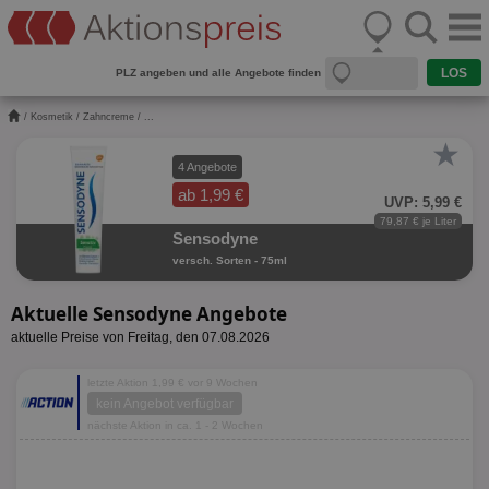
PLZ angeben und alle Angebote finden
/
Kosmetik
/
Zahncreme
/ ...
★
4 Angebote
ab 1,99 €
UVP: 5,99 €
79,87 € je Liter
Sensodyne
versch. Sorten - 75ml
Aktuelle Sensodyne Angebote
aktuelle Preise von Freitag, den 07.08.2026
letzte Aktion 1,99 € vor 9 Wochen
kein Angebot verfügbar
nächste Aktion in ca. 1 - 2 Wochen