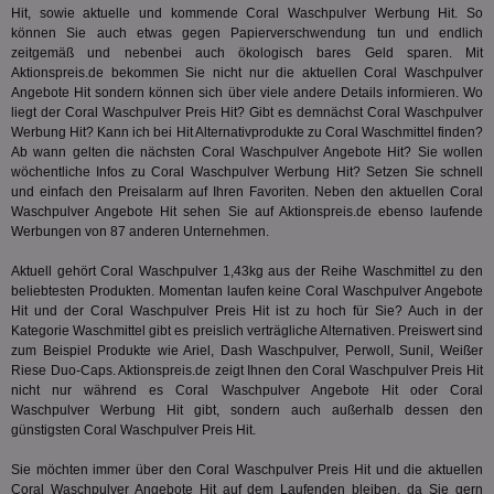
We
Hit, sowie aktuelle und kommende Coral Waschpulver Werbung Hit. So
ver
ver
können Sie auch etwas gegen Papierverschwendung tun und endlich
Anz
zeitgemäß und nebenbei auch ökologisch bares Geld sparen. Mit
Aktionspreis.de bekommen Sie nicht nur die aktuellen Coral Waschpulver
IDSYNC
1 Jahr
Die
Verizon
Angebote Hit sondern können sich über viele andere Details informieren. Wo
Inf
Communications Inc.
der
liegt der Coral Waschpulver Preis Hit? Gibt es demnächst Coral Waschpulver
.analytics.yahoo.com
Web
Werbung Hit? Kann ich bei Hit Alternativprodukte zu Coral Waschmittel finden?
Wer
Ab wann gelten die nächsten Coral Waschpulver Angebote Hit? Sie wollen
En
wöchentliche Infos zu Coral Waschpulver Werbung Hit? Setzen Sie schnell
mög
Bes
und einfach den Preisalarm auf Ihren Favoriten. Neben den aktuellen Coral
ges
Waschpulver Angebote Hit sehen Sie auf Aktionspreis.de ebenso laufende
Werbungen von 87 anderen Unternehmen.
TestIfCookieP
1 Jahr 1
Die
Smart AdServer SAS
Monat
ve
.smartadserver.com
Wer
Aktuell gehört Coral Waschpulver 1,43kg aus der Reihe
Waschmittel
zu den
Web
beliebtesten Produkten. Momentan laufen keine Coral Waschpulver Angebote
rel
Hit und der Coral Waschpulver Preis Hit ist zu hoch für Sie? Auch in der
KRTBCOOKIE_80
3 Monate
Die
PubMatic, Inc.
Kategorie
Waschmittel
gibt es preislich verträgliche Alternativen. Preiswert sind
We
.pubmatic.com
zum Beispiel Produkte wie Ariel, Dash Waschpulver, Perwoll, Sunil, Weißer
um 
Riese Duo-Caps. Aktionspreis.de zeigt Ihnen den Coral Waschpulver Preis Hit
Onl
nicht nur während es Coral Waschpulver Angebote Hit oder Coral
Kam
ind
Waschpulver Werbung Hit gibt, sondern auch außerhalb dessen den
ide
günstigsten Coral Waschpulver Preis Hit.
Nut
int
ein
Sie möchten immer über den Coral Waschpulver Preis Hit und die aktuellen
ang
Coral Waschpulver Angebote Hit auf dem Laufenden bleiben, da Sie gern