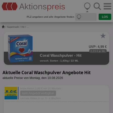
PLZ angeben und alle Angebote finden
/
Supermarkt
/
Hit
/ ...
★
UVP: 4,99 €
0,23 € je WL
Coral Waschpulver - Hit
versch. Sorten - 1,43kg / 22 WL
Aktuelle Coral Waschpulver Angebote Hit
aktuelle Preise von Montag, den 10.08.2026
letzte Aktion 3,99 € vor 10 Wochen
kein Angebot verfügbar
nächste Aktion in ca. 3 - 4 Wochen