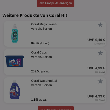
alle Prospekte anzeigen
Weitere Produkte von Coral Hit
★
Coral Magic Wash
versch. Sorten
UVP 6,49 €
840ml
(21 WL)
7,73 € je Liter
★
Coral Caps
versch. Sorten
UVP 4,99 €
259,5g
(15 WL)
0,33 € je WL
★
Coral Waschmittel
versch. Sorten
UVP 4,99 €
1,15l
(23 WL)
0,22 € je WL