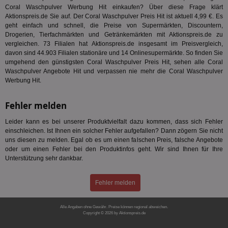
kan
Coral Waschpulver Werbung Hit einkaufen? Über diese Frage klärt
Anz
Aktionspreis.de Sie auf. Der Coral Waschpulver Preis Hit ist aktuell 4,99 €. Es
und
und
geht einfach und schnell, die Preise von Supermärkten, Discountern,
We
Drogerien, Tierfachmärkten und Getränkemärkten mit Aktionspreis.de zu
wer
vergleichen. 73 Filialen hat Aktionspreis.de insgesamt im Preisvergleich,
Anz
Ben
davon sind 44.903 Filialen stationäre und 14 Onlinesupermärkte. So finden Sie
umgehend den günstigsten Coral Waschpulver Preis Hit, sehen alle Coral
demdex
6 Monate
Mit
Adobe Inc.
Waschpulver Angebote Hit und verpassen nie mehr die Coral Waschpulver
Ad
.demdex.net
Werbung Hit.
gr
wie
ID-
Seg
Fehler melden
Mod
Ber
Leider kann es bei unserer Produktvielfalt dazu kommen, dass sich Fehler
aus
einschleichen. Ist Ihnen ein solcher Fehler aufgefallen? Dann zögern Sie nicht
bitoIsSecure
1 Jahr
Prä
Comcast Corporation
uns diesen zu melden. Egal ob es um einen falschen Preis, falsche Angebote
rel
.bidr.io
oder um einen Fehler bei den Produktinfos geht. Wir sind Ihnen für Ihre
Wer
Unterstützung sehr dankbar.
vo
Dri
ber
Wer
Fehler melden
Geb
matchfreewheel
.w55c.net
1 Monat
Die
Alle Angaben ohne Gewähr. Preise können regional abweichen.
ver
Copyright © 2026 by Aktionspreis.de
Nu
Produkt-ID: 1296
Int