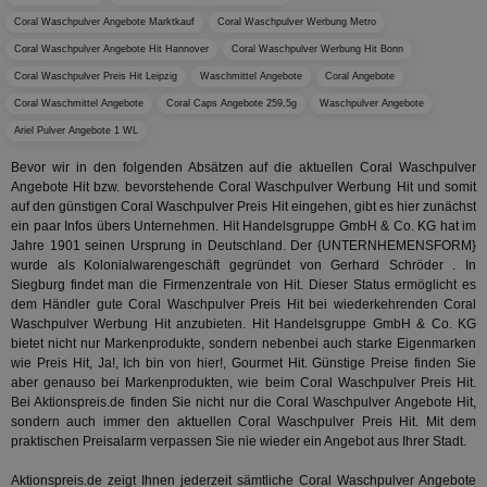
ges
Coral Waschpulver Angebote Marktkauf
Coral Waschpulver Werbung Metro
uid-bp-36033
.ads.stickyadstv.com
2 Monate
Die
Coral Waschpulver Angebote Hit Hannover
Coral Waschpulver Werbung Hit Bonn
Nut
Int
Coral Waschpulver Preis Hit Leipzig
Waschmittel Angebote
Coral Angebote
Web
Coral Waschmittel Angebote
Coral Caps Angebote 259,5g
Waschpulver Angebote
ab,
Wer
Ariel Pulver Angebote 1 WL
dem
Prä
lie
Bevor wir in den folgenden Absätzen auf die aktuellen Coral Waschpulver
Angebote Hit bzw. bevorstehende Coral Waschpulver Werbung Hit und somit
3pi
3 Monate
Leg
ID5 Technology Ltd
auf den günstigen Coral Waschpulver Preis Hit eingehen, gibt es hier zunächst
den
.id5-sync.com
ein paar Infos übers Unternehmen. Hit Handelsgruppe GmbH & Co. KG hat im
We
Dri
Jahre 1901 seinen Ursprung in Deutschland. Der {UNTERNHEMENSFORM}
Bes
wurde als Kolonialwarengeschäft gegründet von Gerhard Schröder . In
We
Siegburg findet man die Firmenzentrale von Hit. Dieser Status ermöglicht es
kön
dem Händler gute Coral Waschpulver Preis Hit bei wiederkehrenden Coral
Ser
Hub
Waschpulver Werbung Hit anzubieten. Hit Handelsgruppe GmbH & Co. KG
ber
bietet nicht nur Markenprodukte, sondern nebenbei auch starke Eigenmarken
Wer
wie Preis Hit, Ja!, Ich bin von hier!, Gourmet Hit. Günstige Preise finden Sie
ge
aber genauso bei Markenprodukten, wie beim Coral Waschpulver Preis Hit.
PugT
1 Monat
Reg
PubMatic Inc.
Bei Aktionspreis.de finden Sie nicht nur die Coral Waschpulver Angebote Hit,
ID,
.pubmatic.com
sondern auch immer den aktuellen Coral Waschpulver Preis Hit. Mit dem
Ben
praktischen Preisalarm verpassen Sie nie wieder ein Angebot aus Ihrer Stadt.
wi
Bes
ide
Aktionspreis.de zeigt Ihnen jederzeit sämtliche Coral Waschpulver Angebote