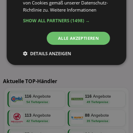
von Cookies gemäß unserer Datenschutz-
Richtlinie zu.
Weitere Informationen
SHOW ALL PARTNERS
(1498) →
ALLE AKZEPTIEREN
DETAILS ANZEIGEN
Unbedingt
Performance
erforderlich
Aktuelle TOP-Händler
Targeting
Funktionalität
116
Angebote
116
Angebote
54 Tiefstpreise
49 Tiefstpreise
113
Angebote
88
Angebote
Unklassifizierte
42 Tiefstpreise
35 Tiefstpreise