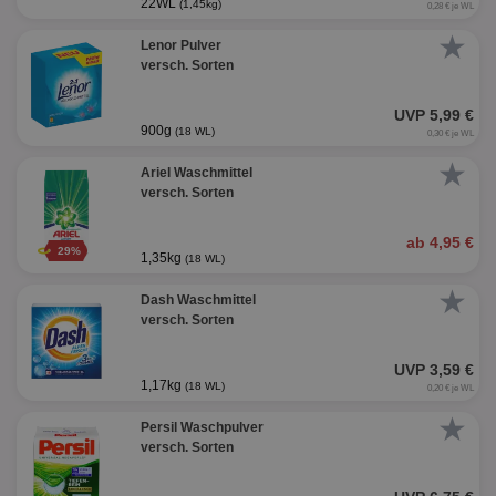
22WL
(1,45kg)
0,28 € je WL
★
Lenor Pulver
versch. Sorten
UVP 5,99 €
900g
(18 WL)
0,30 € je WL
★
Ariel Waschmittel
versch. Sorten
ab 4,95 €
29%
1,35kg
(18 WL)
★
Dash Waschmittel
versch. Sorten
UVP 3,59 €
1,17kg
(18 WL)
0,20 € je WL
★
Persil Waschpulver
versch. Sorten