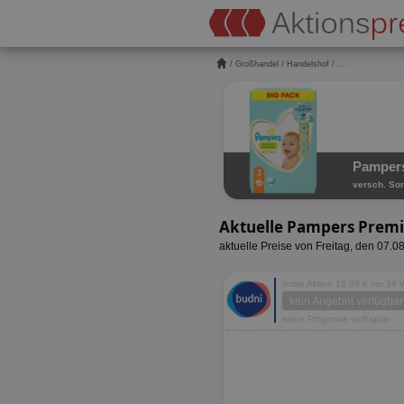
/
Großhandel
/
Handelshof
/ ...
Pampers
versch. Sor
Aktuelle Pampers Premi
aktuelle Preise von Freitag, den 07.0
letzte Aktion 16,99 € vor 39
kein Angebot verfügbar
keine Prognose verfügbar