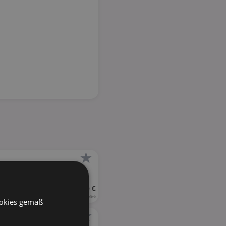
★
UVP 10,29 €
0,30 € je Stück
ookies gemäß
★