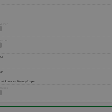
 Wochen
 Wochen
8.26
8.26
ültig mit Rossmann 10% App-Coupon
 Wochen