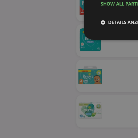
SHOW ALL PAR
DETAILS ANZ
Unbedingt
erforderlich
Unbed
Unbedingt erforderli
Kontoverwaltung. Oh
Name
identifier
securitytoken