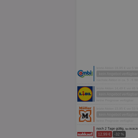
letzte Aktion 16,95 € vor 5 
kein Angebot verfügbar
nächste Aktion in ca. 5 - 6 
letzte Aktion 14,49 € vor 46
kein Angebot verfügbar
keine Prognose verfügbar
letzte Aktion 15,95 € vor 53
kein Angebot verfügbar
keine Prognose verfügbar
noch 2 Tage gültig,
bis 09.08.26
12,99 €
-32 %