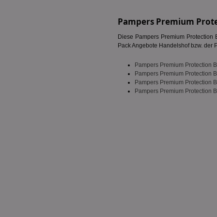
PHPSESSID
Pampers Premium Protec
Diese Pampers Premium Protection Bi
Pack Angebote Handelshof bzw. der Pa
Pampers Premium Protection B
CookieScriptConse
Pampers Premium Protection B
Pampers Premium Protection B
Pampers Premium Protection B
Name
Name
Name
Name
_ga_BZ0Z3NWXX5
uid-bp-159
UserID1
chkChromeAb67Se
da_ts
SyncRTB4
XANDR_PANID
tuuid_lu
c
C
uid-bp-26913
ar_debug