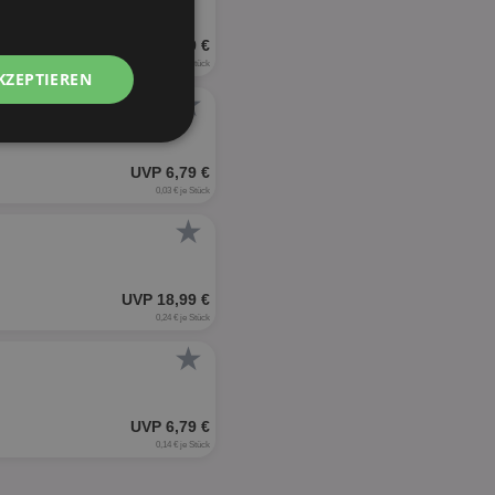
UVP 10,29 €
0,38 € je Stück
KZEPTIEREN
★
Unklassifizierte
UVP 6,79 €
0,03 € je Stück
★
UVP 18,99 €
zierte
0,24 € je Stück
★
meldung und die
wendet werden.
UVP 6,79 €
0,14 € je Stück