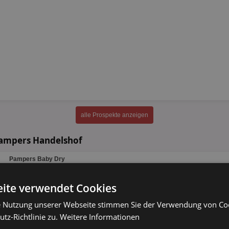
alle Prospekte anzeigen
Pampers Handelshof
Pampers Baby Dry
versch. Sorten
ite verwendet Cookies
18 - 34 Stück
e Nutzung unserer Webseite stimmen Sie der Verwendung von C
tz-Richtlinie zu.
Weitere Informationen
Pampers Pants
versch. Sorten