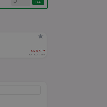
★
ab 8,59 €
0,24 - 0,33 € je Stück