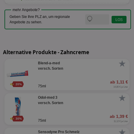
mehr Angebote?
Geben Sie Ihre PLZ an, um regionale
Angebote zu sehen.
Alternative Produkte - Zahncreme
★
Blend-a-med
versch. Sorten
ab 1,11 €
20%
75ml
14,80 € je Liter
★
Odol-med 3
versch. Sorten
ab 1,39 €
30%
75ml
11,12 € je Liter
★
Sensodyne Pro Schmelz