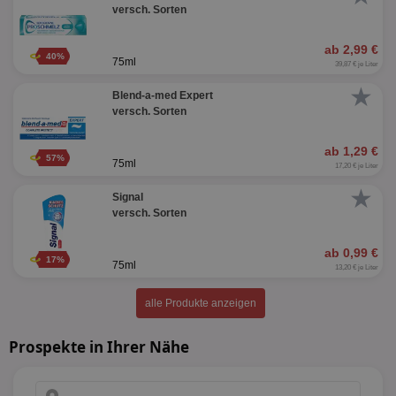
versch. Sorten
ab 2,99 €
40%
75ml
39,87 € je Liter
★
Blend-a-med Expert
versch. Sorten
ab 1,29 €
57%
75ml
17,20 € je Liter
★
Signal
versch. Sorten
ab 0,99 €
17%
75ml
13,20 € je Liter
alle Produkte anzeigen
Prospekte in Ihrer Nähe