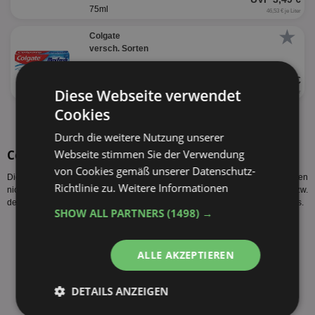
75ml
46,53 € je Liter
★
Colgate
versch. Sorten
UVP 2,49 €
75ml
Diese Webseite verwendet
33,20 € je Liter
Cookies
alle Produkte anzeigen
Durch die weitere Nutzung unserer
Colgate Komplett Sorten
Webseite stimmen Sie der Verwendung
von Cookies gemäß unserer Datenschutz-
Diese Colgate Komplett Sorten werden vom Hersteller produziert. Es gelten
Richtlinie zu.
Weitere Informationen
nicht zwangsläufig alle Colgate Komplett Angebote Getränke Hoffmann bzw.
der Colgate Komplett Preis Getränke Hoffmann für alle Sorten des Herstellers.
SHOW ALL PARTNERS
(1498) →
Colgate Komplett Extra Frisch 75ml
Colgate Komplett Natürliche Kräuter Zahnpasta 75ml
ALLE AKZEPTIEREN
Colgate Komplett Ultra Weiss 75ml
fehlende Sorte melden
DETAILS ANZEIGEN