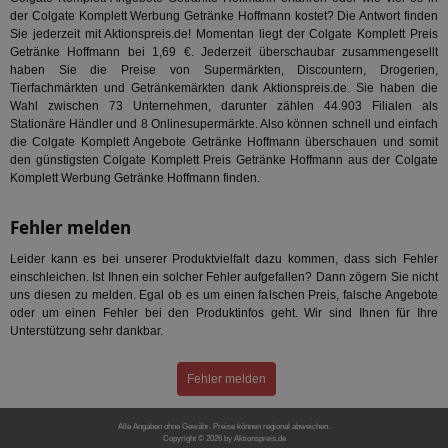
Smart AdServer SAS
Monat
ve
.smartadserver.com
der Colgate Komplett Werbung Getränke Hoffmann kostet? Die Antwort finden
Wer
Sie jederzeit mit Aktionspreis.de! Momentan liegt der Colgate Komplett Preis
Web
Getränke Hoffmann bei 1,69 €. Jederzeit überschaubar zusammengesellt
rel
haben Sie die Preise von Supermärkten, Discountern, Drogerien,
KRTBCOOKIE_80
3 Monate
Die
PubMatic, Inc.
Tierfachmärkten und Getränkemärkten dank Aktionspreis.de. Sie haben die
We
.pubmatic.com
Wahl zwischen 73 Unternehmen, darunter zählen 44.903 Filialen als
um 
Stationäre Händler und 8 Onlinesupermärkte. Also können schnell und einfach
Onl
Kam
die Colgate Komplett Angebote Getränke Hoffmann überschauen und somit
ind
den günstigsten Colgate Komplett Preis Getränke Hoffmann aus der Colgate
ide
Komplett Werbung Getränke Hoffmann finden.
Nut
int
ein
Fehler melden
ang
kan
Anz
Leider kann es bei unserer Produktvielfalt dazu kommen, dass sich Fehler
und
einschleichen. Ist Ihnen ein solcher Fehler aufgefallen? Dann zögern Sie nicht
und
We
uns diesen zu melden. Egal ob es um einen falschen Preis, falsche Angebote
wer
oder um einen Fehler bei den Produktinfos geht. Wir sind Ihnen für Ihre
Anz
Unterstützung sehr dankbar.
Ben
demdex
6 Monate
Mit
Adobe Inc.
Fehler melden
Ad
.demdex.net
gr
wie
ID-
Alle Angaben ohne Gewähr. Preise können regional abweichen.
Seg
Copyright © 2026 by Aktionspreis.de