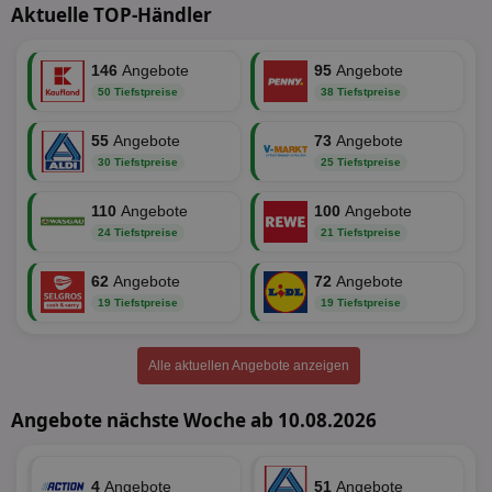
Website nicht ordnungsgemäß verwendet werden.
Aktuelle TOP-Händler
Name
Provider
/
Domäne
Ablaufdatum
Be
identifier
aktionspreis.de
1 Jahr
Log
146
Angebote
95
Angebote
50 Tiefstpreise
38 Tiefstpreise
securitytoken
aktionspreis.de
1 Jahr
Log
PHPSESSID
Session
Coo
PHP.net
55
Angebote
73
Angebote
An
www.aktionspreis.de
wir
30 Tiefstpreise
25 Tiefstpreise
Spr
ein
die
110
Angebote
100
Angebote
Ben
24 Tiefstpreise
21 Tiefstpreise
ver
Nor
sic
62
Angebote
72
Angebote
gen
und
19 Tiefstpreise
19 Tiefstpreise
ver
die
gut
die
Alle aktuellen Angebote anzeigen
Anm
Ben
Sei
Angebote nächste Woche ab 10.08.2026
CookieScriptConsent
1 Monat
Die
CookieScript
Coo
www.aktionspreis.de
ver
Ein
4
Angebote
51
Angebote