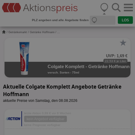
PLZ angeben und alle Angebote finden
/
Getränkemarkt
/
Getränke Hoffmann
/ ...
★
UVP: 1,69 €
22,53 € je Liter
Colgate Komplett - Getränke Hoffmann
versch. Sorten - 75ml
Aktuelle Colgate Komplett Angebote Getränke
Hoffmann
aktuelle Preise von Samstag, den 08.08.2026
letzte Aktion 0,89 € vor 8 Wochen
kein Angebot verfügbar
keine Prognose verfügbar