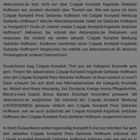
Dri
Aktionspreis.de klärt nicht nur über Colgate Komplett Angebote Getränke
Bes
Hoffmann auf, sondern ebenfalls über Themen wie: Wie viel spare ich beim
We
Colgate Komplett Preis Getränke Hoffmann mit Colgate Komplett Werbung
kön
Ser
Getränke Hoffmann? Welche Alternativprodukte bietet mir Getränke Hoffmann
Hub
zu Komplett 8? Finde ich zeitnah wieder Colgate Komplett Angebote Getränke
ber
Hoffmann? Aktivieren Sie schnell den Aktionspreis.de Preisalarm und
Wer
verpassen Sie wirklich nie wieder aktuelle Colgate Komplett Werbung
ge
Getränke Hoffmann. Existieren momentan keine Colgate Komplett Angebote
PugT
1 Monat
Reg
PubMatic Inc.
Getränke Hoffmann? Vergleichen Sie mithilfe von Aktionspreis.de 81 ähnliche
ID,
.pubmatic.com
Preisangebote anderer Unternehmen.
Ben
wi
Bes
Deutschland mag Colgate Komplett 75ml aus der Kategorie
Kosmetik
sehr
ide
gern. Finden Sie aktuell keine Colgate Komplett Angebote Getränke Hoffmann
We
oder der Colgate Komplett Preis Getränke Hoffmann ist Ihnen einfach zu hoch?
ver
ver
Dann schauen Sie sich doch mal Alternativprodukte der Kategorie
Kosmetik
Anz
an. Aktuell sind Nivea Haarspray, 8x4 Deospray, Kneipp Aroma-Pflegedusche,
Blend-a-med Expert, Bruno Banani Duschgel besonders preiswert. Mit
IDSYNC
1 Jahr
Die
Verizon
Aktionspreis.de vergleichen Sie während der Colgate Komplett Werbung
Inf
Communications Inc.
der
.analytics.yahoo.com
{UNTERNEMEN} genauso einfach den Colgate Komplett Preis Getränke
Web
Hoffmann, wie sie auch außerhalb der Colgate Komplett Angebote Getränke
Wer
Hoffmann den Colgate Komplett Preis Getränke Hoffmann vergleichen können.
En
mög
Bes
In Ihrem Einkaufskorb landet regelmäßig Komplett 8 und nun möchten Sie gern
ges
den aktuellen Colgate Komplett Preis Getränke Hoffmann während der
Colgate Komplett Angebote Getränke Hoffmann erfahren oder wie viel es in
TestIfCookieP
1 Jahr 1
Die