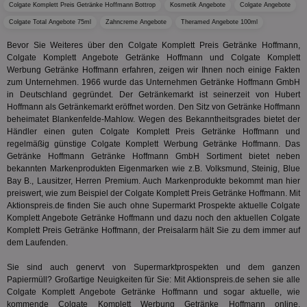
Web
Colgate Komplett Preis Getränke Hoffmann Bottrop
Kosmetik Angebote
Colgate Angebote
ist in j
kan
Seiten
Colgate Total Angebote 75ml
Zahncreme Angebote
Theramed Angebote 100ml
Bid
auf ein
We
enthal
sic
Bevor Sie Weiteres über den Colgate Komplett Preis Getränke Hoffmann,
zur Be
Bes
Besuche
Colgate Komplett Angebote Getränke Hoffmann und Colgate Komplett
Anz
und
Werbung Getränke Hoffmann erfahren, zeigen wir Ihnen noch einige Fakten
sie
Kampa
zum Unternehmen. 1966 wurde das Unternehmen Getränke Hoffmann GmbH
für die 
TDCPM
1 Jahr
Die
The Trade Desk Inc.
Analys
in Deutschland gegründet. Der Getränkemarkt ist seinerzeit von Hubert
Inf
.adsrvr.org
verwen
Hoffmann als Getränkemarkt eröffnet worden. Den Sitz von Getränke Hoffmann
der
beheimatet Blankenfelde-Mahlow. Wegen des Bekanntheitsgrades bietet der
Web
Wer
Händler einen guten Colgate Komplett Preis Getränke Hoffmann und
En
regelmäßig günstige Colgate Komplett Werbung Getränke Hoffmann. Das
mög
Getränke Hoffmann Getränke Hoffmann GmbH Sortiment bietet neben
Bes
bekannten Markenprodukten Eigenmarken wie z.B. Volksmund, Steinig, Blue
ges
Bay B., Lausitzer, Herren Premium. Auch Markenprodukte bekommt man hier
uid-bp-36033
.ads.stickyadstv.com
2 Monate
Die
preiswert, wie zum Beispiel der Colgate Komplett Preis Getränke Hoffmann. Mit
Nut
Aktionspreis.de finden Sie auch ohne Supermarkt Prospekte aktuelle Colgate
Int
Web
Komplett Angebote Getränke Hoffmann und dazu noch den aktuellen Colgate
ab,
Komplett Preis Getränke Hoffmann, der Preisalarm hält Sie zu dem immer auf
Wer
dem Laufenden.
dem
Prä
lie
Sie sind auch genervt von Supermarktprospekten und dem ganzen
Papiermüll? Großartige Neuigkeiten für Sie: Mit Aktionspreis.de sehen sie alle
3pi
3 Monate
Leg
ID5 Technology Ltd
Colgate Komplett Angebote Getränke Hoffmann und sogar aktuelle, wie
den
.id5-sync.com
kommende Colgate Komplett Werbung Getränke Hoffmann online.
We