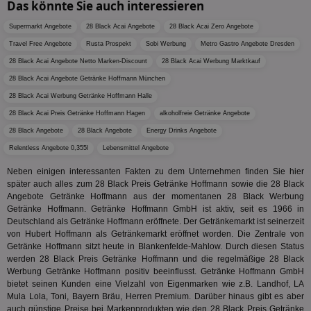
Tage
Coo
.teads.tv
Das könnte Sie auch interessieren
geklick
auf
hilft be
Web
Optimi
Supermarkt Angebote
28 Black Acai Angebote
28 Black Acai Zero Angebote
Vid
Anzei
per
und d
Travel Free Angebote
Rusta Prospekt
Sobi Werbung
Metro Gastro Angebote Dresden
Verstä
adx_ts
1 Jahr
Die
ORTEC B.V.
28 Black Acai Angebote Netto Marken-Discount
28 Black Acai Werbung Marktkauf
Nutzer
sic
.optinadserving.com
Wer
28 Black Acai Angebote Getränke Hoffmann München
pi
1 Tag
Dieses 
TradeTracker
Web
der Er
.pubmatic.com
28 Black Acai Werbung Getränke Hoffmann Halle
Inform
digitalAudience
1 Jahr
Dig
Social Audience B.V.
das Nu
28 Black Acai Preis Getränke Hoffmann Hagen
alkoholfreie Getränke Angebote
Coo
.target.digitalaudience.io
auf Web
dig
verfolg
28 Black Angebote
28 Black Angebote
Energy Drinks Angebote
Onl
Besuch
Er
Relentless Angebote 0,355l
Lebensmittel Angebote
Geräte
zu 
Market
Neben einigen interessanten Fakten zu dem Unternehmen finden Sie hier
tuuid
.360yield.com
3 Monate
Die
_ga
1 Jahr 1
Dieser
Google LLC
später auch alles zum 28 Black Preis Getränke Hoffmann sowie die 28 Black
hau
Monat
ist mit
.aktionspreis.de
Angebote Getränke Hoffmann aus der momentanen 28 Black Werbung
bid
Univers
Wer
Getränke Hoffmann. Getränke Hoffmann GmbH ist aktiv, seit es 1966 in
verknüp
Web
eine wi
Deutschland als Getränke Hoffmann eröffnete. Der Getränkemarkt ist seinerzeit
rel
Aktuali
von Hubert Hoffmann als Getränkemarkt eröffnet worden. Die Zentrale von
am häu
viewer
1 Jahr
Wir
Getränke Hoffmann sitzt heute in Blankenfelde-Mahlow. Durch diesen Status
ORTEC B.V.
verwen
ve
.optinadserving.com
Analys
werden 28 Black Preis Getränke Hoffmann und die regelmäßige 28 Black
Bes
Google
Werbung Getränke Hoffmann positiv beeinflusst. Getränke Hoffmann GmbH
Inf
Cookie
bietet seinen Kunden eine Vielzahl von Eigenmarken wie z.B. Landhof, LA
un
verwen
zu 
Mula Lola, Toni, Bayern Bräu, Herren Premium. Darüber hinaus gibt es aber
eindeu
zu unt
auch günstige Preise bei Markenprodukten wie den 28 Black Preis Getränke