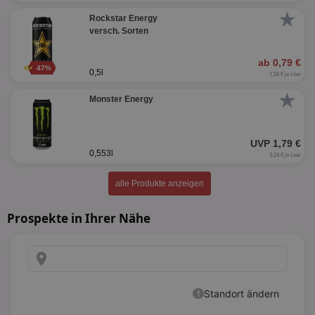
★
Rockstar Energy
versch. Sorten
ab 0,79 €
47%
0,5l
1,58 € je Liter
★
Monster Energy
UVP 1,79 €
0,553l
3,24 € je Liter
alle Produkte anzeigen
Prospekte in Ihrer Nähe