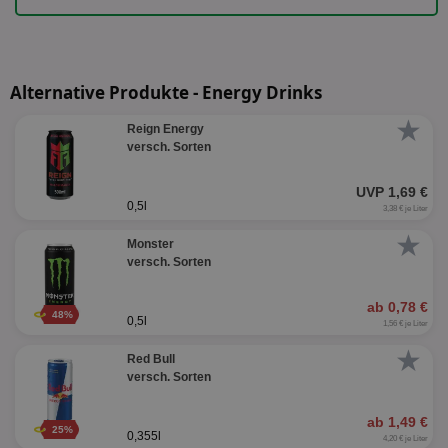
Alternative Produkte - Energy Drinks
★
Reign Energy
versch. Sorten
UVP 1,69 €
0,5l
3,38 € je Liter
★
Monster
versch. Sorten
ab 0,78 €
48%
0,5l
1,56 € je Liter
★
Red Bull
versch. Sorten
ab 1,49 €
25%
0,355l
4,20 € je Liter