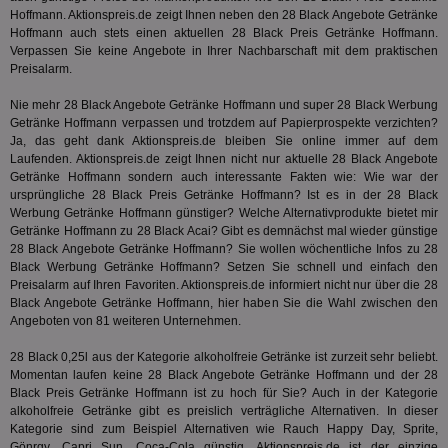
tuuid_lu
.360yield.com
3 Monate
Ent
indem e
Hoffmann. Aktionspreis.de zeigt Ihnen neben den 28 Black Angebote Getränke
Bes
generi
Hoffmann auch stets einen aktuellen 28 Black Preis Getränke Hoffmann.
Bid
als Cli
Bes
zugewi
Verpassen Sie keine Angebote in Ihrer Nachbarschaft mit dem praktischen
Web
ist in j
Preisalarm.
kan
Seiten
Bid
auf ein
We
Nie mehr 28 Black Angebote Getränke Hoffmann und super 28 Black Werbung
enthal
sic
zur Be
Getränke Hoffmann verpassen und trotzdem auf Papierprospekte verzichten?
Bes
Besuche
Ja, das geht dank Aktionspreis.de bleiben Sie online immer auf dem
Anz
und
Laufenden. Aktionspreis.de zeigt Ihnen nicht nur aktuelle 28 Black Angebote
sie
Kampa
für die 
Getränke Hoffmann sondern auch interessante Fakten wie: Wie war der
TDCPM
1 Jahr
Die
The Trade Desk Inc.
Analys
ursprüngliche 28 Black Preis Getränke Hoffmann? Ist es in der 28 Black
Inf
.adsrvr.org
verwen
Werbung Getränke Hoffmann günstiger? Welche Alternativprodukte bietet mir
der
Web
Getränke Hoffmann zu 28 Black Acai? Gibt es demnächst mal wieder günstige
Wer
28 Black Angebote Getränke Hoffmann? Sie wollen wöchentliche Infos zu 28
En
Black Werbung Getränke Hoffmann? Setzen Sie schnell und einfach den
mög
Preisalarm auf Ihren Favoriten. Aktionspreis.de informiert nicht nur über die 28
Bes
ges
Black Angebote Getränke Hoffmann, hier haben Sie die Wahl zwischen den
Angeboten von 81 weiteren Unternehmen.
uid-bp-36033
.ads.stickyadstv.com
2 Monate
Die
Nut
28 Black 0,25l aus der Kategorie
alkoholfreie Getränke
ist zurzeit sehr beliebt.
Int
Web
Momentan laufen keine 28 Black Angebote Getränke Hoffmann und der 28
ab,
Black Preis Getränke Hoffmann ist zu hoch für Sie? Auch in der Kategorie
Wer
alkoholfreie Getränke
gibt es preislich verträgliche Alternativen. In dieser
dem
Prä
Kategorie sind zum Beispiel Alternativen wie Rauch Happy Day, Sprite,
lie
Gönrgy, Capri Sun, Coca-Cola günstig. Aktionspreis.de ist der einzige