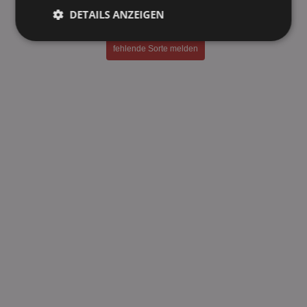
28 Black Sour Cherry 0,25l
DETAILS ANZEIGEN
28 Black Sour Mango-Kiwi 0,25l
Unbedingt
Performance
fehlende Sorte melden
erforderlich
Targeting
Funktionalität
Unklassifizierte
Unbedingt erforderlich
Performance
Targeting
Funktionalität
Unklassifizierte
Unbedingt erforderliche Cookies ermöglichen