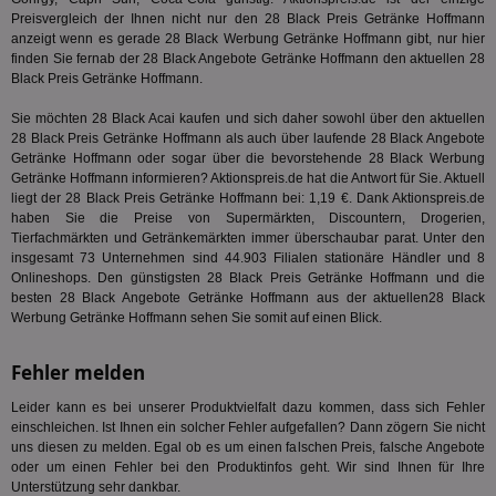
Preisvergleich der Ihnen nicht nur den 28 Black Preis Getränke Hoffmann
3pi
3 Monate
Leg
ID5 Technology Ltd
anzeigt wenn es gerade 28 Black Werbung Getränke Hoffmann gibt, nur hier
den
.id5-sync.com
We
finden Sie fernab der 28 Black Angebote Getränke Hoffmann den aktuellen 28
Dri
Black Preis Getränke Hoffmann.
Bes
We
kön
Sie möchten 28 Black Acai kaufen und sich daher sowohl über den aktuellen
Ser
28 Black Preis Getränke Hoffmann als auch über laufende 28 Black Angebote
Hub
Getränke Hoffmann oder sogar über die bevorstehende 28 Black Werbung
ber
Getränke Hoffmann informieren? Aktionspreis.de hat die Antwort für Sie. Aktuell
Wer
ge
liegt der 28 Black Preis Getränke Hoffmann bei: 1,19 €. Dank Aktionspreis.de
haben Sie die Preise von Supermärkten, Discountern, Drogerien,
PugT
1 Monat
Reg
PubMatic Inc.
Tierfachmärkten und Getränkemärkten immer überschaubar parat. Unter den
ID,
.pubmatic.com
insgesamt 73 Unternehmen sind 44.903 Filialen stationäre Händler und 8
Ben
wi
Onlineshops. Den günstigsten 28 Black Preis Getränke Hoffmann und die
Bes
besten 28 Black Angebote Getränke Hoffmann aus der aktuellen28 Black
ide
Werbung Getränke Hoffmann sehen Sie somit auf einen Blick.
We
ver
ver
Anz
Fehler melden
IDSYNC
1 Jahr
Die
Verizon
Leider kann es bei unserer Produktvielfalt dazu kommen, dass sich Fehler
Inf
Communications Inc.
einschleichen. Ist Ihnen ein solcher Fehler aufgefallen? Dann zögern Sie nicht
der
.analytics.yahoo.com
Web
uns diesen zu melden. Egal ob es um einen falschen Preis, falsche Angebote
Wer
oder um einen Fehler bei den Produktinfos geht. Wir sind Ihnen für Ihre
En
Unterstützung sehr dankbar.
mög