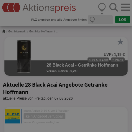
PLZ angeben und alle Angebote finden
/
Getränkemarkt
/
Getränke Hoffmann
/ ...
★
UVP: 1,19 €
4,76 € je Liter
+ Pfand
28 Black Acai - Getränke Hoffmann
versch. Sorten - 0,25l
Aktuelle 28 Black Acai Angebote Getränke
Hoffmann
aktuelle Preise von Freitag, den 07.08.2026
letzte Aktion 0,89 € vor 3 Wochen
kein Angebot verfügbar
keine Prognose verfügbar