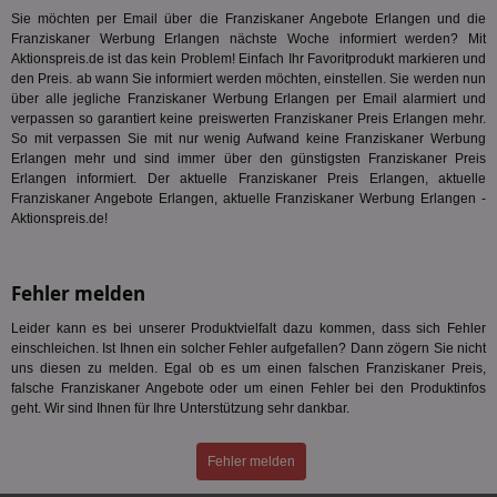
Bes
ide
Sie möchten per Email über die Franziskaner Angebote Erlangen und die
We
Franziskaner Werbung Erlangen nächste Woche informiert werden? Mit
ver
Aktionspreis.de ist das kein Problem! Einfach Ihr Favoritprodukt markieren und
ver
den Preis. ab wann Sie informiert werden möchten, einstellen. Sie werden nun
Anz
über alle jegliche Franziskaner Werbung Erlangen per Email alarmiert und
IDSYNC
1 Jahr
Die
Verizon
verpassen so garantiert keine preiswerten Franziskaner Preis Erlangen mehr.
Inf
Communications Inc.
So mit verpassen Sie mit nur wenig Aufwand keine Franziskaner Werbung
der
.analytics.yahoo.com
Web
Erlangen mehr und sind immer über den günstigsten Franziskaner Preis
Wer
Erlangen informiert. Der aktuelle Franziskaner Preis Erlangen, aktuelle
En
Franziskaner Angebote Erlangen, aktuelle Franziskaner Werbung Erlangen -
mög
Aktionspreis.de!
Bes
ges
TestIfCookieP
1 Jahr 1
Die
Smart AdServer SAS
Monat
ve
.smartadserver.com
Fehler melden
Wer
Web
Leider kann es bei unserer Produktvielfalt dazu kommen, dass sich Fehler
rel
einschleichen. Ist Ihnen ein solcher Fehler aufgefallen? Dann zögern Sie nicht
KRTBCOOKIE_80
3 Monate
Die
PubMatic, Inc.
uns diesen zu melden. Egal ob es um einen falschen Franziskaner Preis,
We
.pubmatic.com
falsche Franziskaner Angebote oder um einen Fehler bei den Produktinfos
um 
geht. Wir sind Ihnen für Ihre Unterstützung sehr dankbar.
Onl
Kam
ind
ide
Fehler melden
Nut
int