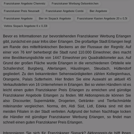
_ga
1 Jahr 1
Dieser
Google LLC
hau
Franziskaner Angebote Chemnitz
Franziskaner Werbung Gelsenkirchen
Monat
ist mit
.aktionspreis.de
bid
Univers
Wer
Franziskaner Preis Neustadt
Franziskaner Angebote Combi
Bier Angebote
verknüp
Web
eine wi
Franziskaner Angebote
Bier im Sixpack Angebote
Franziskaner Kasten Angebote 20 x 0,5l
rel
Aktuali
am häu
Veltins Sixpack Angebote 6 x 0,33l
viewer
1 Jahr
Wir
ORTEC B.V.
verwen
ve
.optinadserving.com
Analys
Bevor es Informationen zur bevorstehenden Franziskaner Werbung Erlangen
Bes
Google
Inf
gibt, zunächst ein paar Infos über Erlangen. Die großartige Stadt Erlangen liegt
Cookie
un
verwen
am Rande des mittelfränkischen Beckens an der Flussaue der Regnitz. Auf
zu 
eindeu
einer von 76 km² beherbergt die Stadt rund 110.000 Einwohner, dies macht
zu unt
eine Bevölkerungsdichte von 1447 Einwohner pro Quadratkilometer aus. Auf
tuuid_lu
.360yield.com
3 Monate
Ent
indem e
Bes
generi
Grund der großen Fläche wurde Erlangen in die verschiedenen Ortsteile wie
Bid
als Cli
Schallershof, Burgberg, Alterlangen, Häuslingen, Steudach, Hüttendorf
Bes
zugewi
gegliedert. Zu den bekanntesten Sehenswürdigkeiten zählen Kollegienhaus,
Web
ist in j
kan
Orangerie, Palais Sutterheim. Hier finden Sie eine Auswahl an aktuell 45
Seiten
Bid
auf ein
Verkaufsstellen von 16 Unternehmen in Erlangen. Bei so vielen Händlern ist es
We
enthal
leicht einen guten Franziskaner Preis Erlangen zu erreichen und günstige
sic
zur Be
Franziskaner Angebote Erlangen zu finden. Mit Aktionspreis.de können Sie
Bes
Besuche
Anz
und
also Discounter, Supermärkte, Drogerien, Getränke- und Tierfachmärkte
sie
Kampa
miteinander vergleichen. Norma, dm, Aldi Süd, Lidl, Edeka sind mit den
für die 
meisten Filialen in der Stadt vertreten. Aufgrund der hohen Nachfrage locken
TDCPM
1 Jahr
Die
The Trade Desk Inc.
Analys
Inf
die Händler mit günstiger Franziskaner Werbung Erlangen, so findet man
.adsrvr.org
verwen
der
schnell einen guten Franziskaner Preis Erlangen.
Web
Wer
Interessieren Sie sich für Franziskaner Sixpack? Aktionspreis.de hilft Ihnen
En