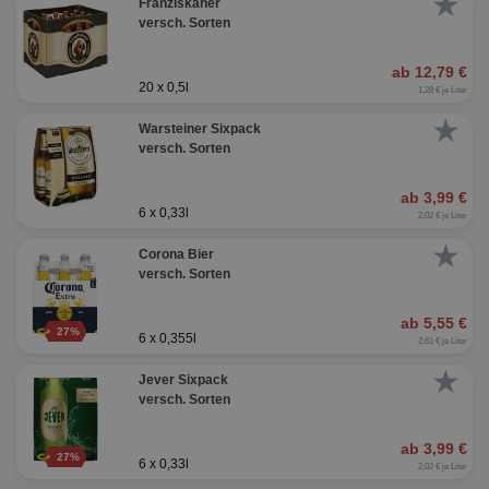
★
Franziskaner
versch. Sorten
ab 12,79 €
20 x 0,5l
1,28 € je Liter
★
Warsteiner Sixpack
versch. Sorten
ab 3,99 €
6 x 0,33l
2,02 € je Liter
★
Corona Bier
versch. Sorten
ab 5,55 €
27%
6 x 0,355l
2,61 € je Liter
★
Jever Sixpack
versch. Sorten
ab 3,99 €
27%
6 x 0,33l
2,02 € je Liter