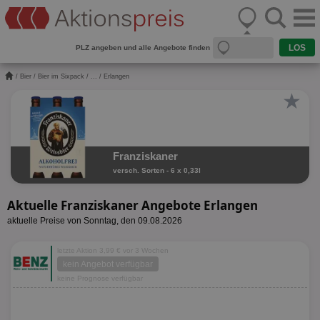
PLZ angeben und alle Angebote finden
/
Bier
/
Bier im Sixpack
/
...
/ Erlangen
★
Franziskaner
versch. Sorten - 6 x 0,33l
Aktuelle Franziskaner Angebote Erlangen
aktuelle Preise von Sonntag, den 09.08.2026
letzte Aktion 3,99 € vor 3 Wochen
kein Angebot verfügbar
keine Prognose verfügbar