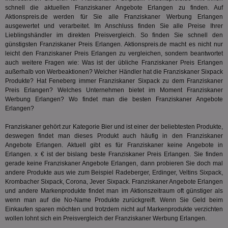
mög
schnell die aktuellen Franziskaner Angebote Erlangen zu finden. Auf
Bes
Aktionspreis.de werden für Sie alle Franziskaner Werbung Erlangen
ges
ausgewertet und verarbeitet. Im Anschluss finden Sie alle Preise Ihrer
Lieblingshändler im direkten Preisvergleich. So finden Sie schnell den
uid-bp-36033
.ads.stickyadstv.com
2 Monate
Die
Nut
günstigsten Franziskaner Preis Erlangen. Aktionspreis.de macht es nicht nur
Int
leicht den Franziskaner Preis Erlangen zu vergleichen, sondern beantwortet
Web
auch weitere Fragen wie: Was ist der übliche Franziskaner Preis Erlangen
ab,
Wer
außerhalb von Werbeaktionen? Welcher Händler hat die Franziskaner Sixpack
dem
Produkte? Hat
Feneberg
immer Franziskaner Sixpack zu dem Franziskaner
Prä
Preis Erlangen? Welches Unternehmen bietet im Moment Franziskaner
lie
Werbung Erlangen? Wo findet man die besten Franziskaner Angebote
3pi
3 Monate
Leg
ID5 Technology Ltd
Erlangen?
den
.id5-sync.com
We
Franziskaner gehört zur Kategorie
Bier
und ist einer der beliebtesten Produkte,
Dri
Bes
deswegen findet man dieses Produkt auch häufig in den Franziskaner
We
Angebote Erlangen. Aktuell gibt es für Franziskaner keine Angebote in
kön
Erlangen. x € ist der bislang beste Franziskaner Preis Erlangen. Sie finden
Ser
gerade keine Franziskaner Angebote Erlangen, dann probieren Sie doch mal
Hub
ber
andere Produkte aus wie zum Beispiel Radeberger, Erdinger,
Veltins Sixpack
,
Wer
Krombacher Sixpack, Corona, Jever Sixpack. Franziskaner Angebote Erlangen
ge
und andere Markenprodukte findet man im Aktionszeitraum oft günstiger als
wenn man auf die No-Name Produkte zurückgreift. Wenn Sie Geld beim
PugT
1 Monat
Reg
PubMatic Inc.
ID,
.pubmatic.com
Einkaufen sparen möchten und trotzdem nicht auf Markenprodukte verzichten
Ben
wollen lohnt sich ein Preisvergleich der Franziskaner Werbung Erlangen.
wi