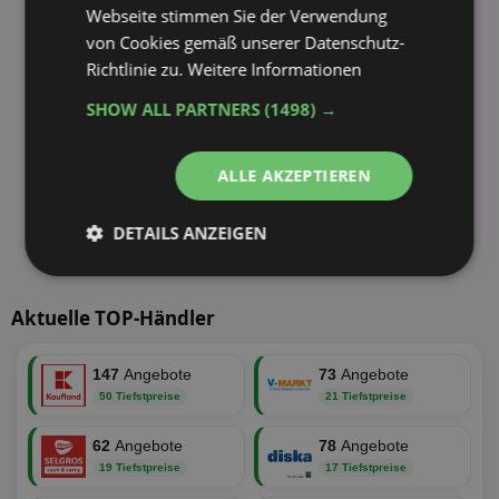
Webseite stimmen Sie der Verwendung
von Cookies gemäß unserer Datenschutz-
Richtlinie zu.
Weitere Informationen
SHOW ALL PARTNERS
(1498) →
ALLE AKZEPTIEREN
DETAILS ANZEIGEN
Unbedingt
Performance
erforderlich
Aktuelle TOP-Händler
147
Angebote
73
Angebote
Targeting
Funktionalität
50 Tiefstpreise
21 Tiefstpreise
62
Angebote
78
Angebote
Unklassifizierte
19 Tiefstpreise
17 Tiefstpreise