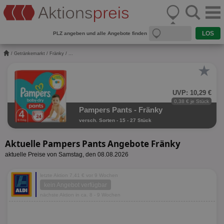
PLZ angeben und alle Angebote finden
/
Getränkemarkt
/
Fränky
/ ...
★
UVP: 10,29 €
0,38 € je Stück
Pampers Pants - Fränky
versch. Sorten - 15 - 27 Stück
Aktuelle Pampers Pants Angebote Fränky
aktuelle Preise von Samstag, den 08.08.2026
letzte Aktion 7,41 € vor 9 Wochen
kein Angebot verfügbar
nächste Aktion in ca. 8 - 9 Wochen