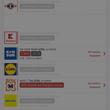
letzte Aktion 8,99 € vor 55 Wochen
kein Angebot verfügbar
keine Prognose verfügbar
letzte Aktion 6,66 € vor 25 Wochen
kein Angebot verfügbar
keine Prognose verfügbar
nur noch heute gültig,
bis 08.08.26
>
65 weitere
7,49 €
-27 %
Angebote
0,28 - 0,50 € je Stück
letzte Aktion 9,99 € letzte Woche
kein Angebot verfügbar
nächste Aktion in ca. 5 - 6 Wochen
noch 1 Tag gültig,
bis 09.08.26
>
62 weitere
30% Rabatt auf Pampers Pants
Angebote
letzte Aktion 7,99 € vor 52 Wochen
kein Angebot verfügbar
keine Prognose verfügbar