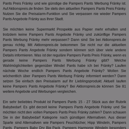
Bes
Pants Preis Fränky und wie günstige die Pampers Pants Werbung Fränky ist.
generi
Bid
als Cli
Auf Aktionspreis.de finden Sie stets den aktuellen Pampers Pants Preis Fränky.
Bes
zugewi
Nutzen Sie die Preisalarm-Funktion und Sie verpassen nie wieder Pampers
Web
ist in j
kan
Pants Angebote Fränky aus Ihrer Stadt.
Seiten
Bid
auf ein
We
enthal
Sie möchten keine Supermarkt Prospekte aus Papier mehr erhalten und
sic
zur Be
trotzdem keine Pampers Pants Angebote Fränky und zukünftige Pampers
Bes
Besuche
Anz
Pants Werbung Fränky mehr verpassen? Dann sind Sie bei Aktionspreis.de
und
sie
Kampa
genau richtig. Mit Aktionspreis.de bekommen Sie nicht nur die aktuellen
für die 
Pampers Pants Angebote Fränky sondern können sich über viele andere
TDCPM
1 Jahr
Die
The Trade Desk Inc.
Analys
Details informieren. Was ist der reguläre Pampers Pants Preis Fränky, wenn es
Inf
.adsrvr.org
verwen
der
gerade keine Pampers Pants Werbung Fränky gibt? Welche
Web
Wahlmöglichkeiten gegenüber Windel Pants habe ich bei Fränky? Laufen
Wer
nächste Woche endlich Pampers Pants Angebote Fränky? Wollen Sie
En
mög
wöchentlich über Pampers Pants Werbung Fränky informiert werden? Dann
Bes
setzen Sie einfach den Preisalarm auf Ihr Lieblingsprodukt. Aktuell laufen
ges
keine Pampers Pants Angebote Fränky? Bei Aktionspreis.de können Sie 81
weitere Angebote und Werbungen vergleichen.
uid-bp-36033
.ads.stickyadstv.com
2 Monate
Die
Nut
Int
Ein sehr beliebtes Produkt ist Pampers Pants 15 - 27 Stück aus der Rubrik
Web
Babybedarf
. Es gibt derzeit keine Pampers Pants Angebote Fränky und Sie
ab,
Wer
möchten nicht den vollen Pampers Pants Preis Fränky zahlen? Dann schauen
dem
Sie in der
Babybedarf
Kategorie nach günstigen Alternativen. Aus dieser
Prä
Sparte sind Alternativen wie Pampers Feuchtücher, Hipp Windeln, Pampers
lie
Pants, Pampers Baby Dry Big Pack, Pampers Harmonie Windeln besonders