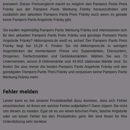
3pi
3 Monate
Leg
ID5 Technology Ltd
preiswert. Dieser Preisvergleich macht es möglich den Pampers Pants Preis
den
.id5-sync.com
Fränky aus der Pampers Pants Werbung Fränky herauszufinden und
We
zusätzlich den aktuellen Pampers Pants Preis Fränky auch wenn es gerade
Dri
keine Pampers Pants Angebote Fränky gibt.
Bes
We
kön
Sie kaufen regelmäßig Pampers Pants Werbung Fränky und interessieren sich
Ser
für den aktuellen Pampers Pants Preis Fränky und günstige Pampers Pants
Hub
ber
Angebote Fränky? Aktionspreis.de weiß es sicher! Der Pampers Pants Preis
Wer
Fränky liegt bei 10,29 €. Finden Sie mit Aktionspreis.de in wenigen
ge
Augenblicken die momentanen Preise von Supermärkten, Discountern,
Drogerien, Tierfachmärkten und Getränkemärkten. Wählen Sie aus 73
PugT
1 Monat
Reg
PubMatic Inc.
ID,
.pubmatic.com
Unternehmen, wovon 8 Onlinemärkte und 44.903 stationäre Märkte sind. So
Ben
finden Sie also immer die besten Pampers Pants Angebote Fränky und den
wi
günstigsten Pampers Pants Preis Fränky und verpassen keine Pampers Pants
Bes
ide
Werbung Fränky mehr.
We
ver
ver
Fehler melden
Anz
Leider kann es bei unserer Produktvielfalt dazu kommen, dass sich Fehler
IDSYNC
1 Jahr
Die
Verizon
Inf
einschleichen. Ist Ihnen ein solcher Fehler aufgefallen? Dann zögern Sie nicht
Communications Inc.
der
.analytics.yahoo.com
uns diesen zu melden. Egal ob es um einen falschen Preis, falsche Angebote
Web
oder um einen Fehler bei den Produktinfos geht. Wir sind Ihnen für Ihre
Wer
Unterstützung sehr dankbar.
En
mög