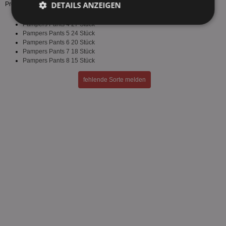
DETAILS ANZEIGEN
Preis Fränky für alle Sorten des Herstellers.
Pampers Pants 4 27 Stück
Unbedingt
Performance
erforderlich
Pampers Pants 5 24 Stück
Pampers Pants 6 20 Stück
Pampers Pants 7 18 Stück
Pampers Pants 8 15 Stück
Targeting
Funktionalität
fehlende Sorte melden
Unklassifizierte
Unbedingt erforderlich
Performance
Targeting
Funktionalität
Unklassifizierte
Unbedingt erforderliche Cookies ermöglichen
wesentliche Kernfunktionen der Website wie die