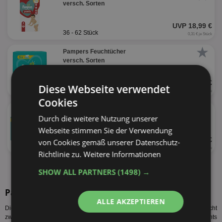
versch. Sorten
UVP 18,99 €
36 - 62 Stück
0,31 € je Stück
★
Pampers Feuchtücher
versch. Sorten
UVP 6,79 €
Diese Webseite verwendet
5 x 52 Stück
0,03 € je Stück
Cookies
★
Pampers Baby Dry Big Pack
Durch die weitere Nutzung unserer
versch. Sorten
Webseite stimmen Sie der Verwendung
UVP 18,99 €
von Cookies gemäß unserer Datenschutz-
50 - 80 Stück
0,24 € je Stück
Richtlinie zu.
Weitere Informationen
alle Produkte anzeigen
SHOW ALL PARTNERS
(1498) →
Pampers Pants Sorten
ALLE AKZEPTIEREN
Diese Pampers Pants Sorten werden vom Hersteller produziert. Es gelten nicht
zwangsläufig alle Pampers Pants Angebote Fränky bzw. der Pampers Pants