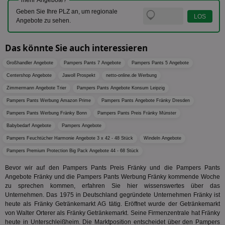
mehr Angebote?
auf
hilft be
Web
Geben Sie Ihre PLZ an, um regionale
Optimi
Vid
Anzei
Angebote zu sehen.
per
und d
Verstä
adx_ts
1 Jahr
Die
ORTEC B.V.
Nutzer
sic
.optinadserving.com
Das könnte Sie auch interessieren
Wer
pi
1 Tag
Dieses 
TradeTracker
Web
der Er
.pubmatic.com
Großhandler Angebote
Pampers Pants 7 Angebote
Pampers Pants 5 Angebote
Inform
digitalAudience
1 Jahr
Dig
Social Audience B.V.
das Nu
Centershop Angebote
Jawoll Prospekt
netto-online.de Werbung
Coo
.target.digitalaudience.io
auf Web
dig
Zimmermann Angebote Trier
Pampers Pants Angebote Konsum Leipzig
verfolg
Onl
Besuch
Pampers Pants Werbung Amazon Prime
Pampers Pants Angebote Fränky Dresden
Er
Geräte
zu 
Market
Pampers Pants Werbung Fränky Bonn
Pampers Pants Preis Fränky Münster
tuuid
.360yield.com
3 Monate
Die
_ga
1 Jahr 1
Dieser
Google LLC
Babybedarf Angebote
Pampers Angebote
hau
Monat
ist mit
.aktionspreis.de
bid
Pampers Feuchtücher Harmonie Angebote 3 x 42 - 48 Stück
Windeln Angebote
Univers
Wer
verknüp
Web
Pampers Premium Protection Big Pack Angebote 44 - 68 Stück
eine wi
rel
Aktuali
Bevor wir auf den Pampers Pants Preis Fränky und die Pampers Pants
am häu
viewer
1 Jahr
Wir
ORTEC B.V.
verwen
Angebote Fränky und die Pampers Pants Werbung Fränky kommende Woche
ve
.optinadserving.com
Analys
zu sprechen kommen, erfahren Sie hier wissenswertes über das
Bes
Google
Inf
Unternehmen. Das 1975 in Deutschland gegründete Unternehmen Fränky ist
Cookie
un
verwen
heute als Fränky Getränkemarkt AG tätig. Eröffnet wurde der Getränkemarkt
zu 
eindeu
von Walter Orterer als Fränky Getränkemarkt. Seine Firmenzentrale hat Fränky
zu unt
heute in Unterschleißheim. Die Marktposition entscheidet über den Pampers
tuuid_lu
.360yield.com
3 Monate
Ent
indem e