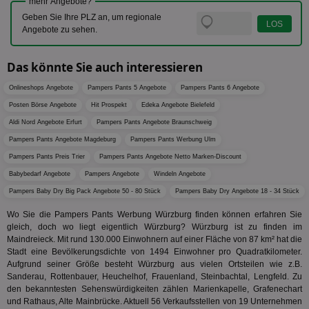
mehr Angebote?
Coo
.target.digitalaudience.io
auf Web
dig
verfolg
Geben Sie Ihre PLZ an, um regionale
Onl
Besuch
Angebote zu sehen.
Er
Geräte
zu 
Market
tuuid
.360yield.com
3 Monate
Die
Das könnte Sie auch interessieren
_ga
1 Jahr 1
Dieser
Google LLC
hau
Monat
ist mit
.aktionspreis.de
bid
Univers
Onlineshops Angebote
Pampers Pants 5 Angebote
Pampers Pants 6 Angebote
Wer
verknüp
Web
eine wi
Posten Börse Angebote
Hit Prospekt
Edeka Angebote Bielefeld
rel
Aktuali
Aldi Nord Angebote Erfurt
Pampers Pants Angebote Braunschweig
am häu
viewer
1 Jahr
Wir
ORTEC B.V.
verwen
ve
Pampers Pants Angebote Magdeburg
Pampers Pants Werbung Ulm
.optinadserving.com
Analys
Bes
Google
Pampers Pants Preis Trier
Pampers Pants Angebote Netto Marken-Discount
Inf
Cookie
un
verwen
Babybedarf Angebote
Pampers Angebote
Windeln Angebote
zu 
eindeu
zu unt
Pampers Baby Dry Big Pack Angebote 50 - 80 Stück
Pampers Baby Dry Angebote 18 - 34 Stück
tuuid_lu
.360yield.com
3 Monate
Ent
indem e
Bes
generi
Wo Sie die Pampers Pants Werbung Würzburg finden können erfahren Sie
Bid
als Cli
gleich, doch wo liegt eigentlich Würzburg? Würzburg ist zu finden im
Bes
zugewi
Web
Maindreieck. Mit rund 130.000 Einwohnern auf einer Fläche von 87 km² hat die
ist in j
kan
Seiten
Stadt eine Bevölkerungsdichte von 1494 Einwohner pro Quadratkilometer.
Bid
auf ein
Aufgrund seiner Größe besteht Würzburg aus vielen Ortsteilen wie z.B.
We
enthal
sic
Sanderau, Rottenbauer, Heuchelhof, Frauenland, Steinbachtal, Lengfeld. Zu
zur Be
Bes
Besuche
den bekanntesten Sehenswürdigkeiten zählen Marienkapelle, Grafenechart
Anz
und
und Rathaus, Alte Mainbrücke. Aktuell 56 Verkaufsstellen von 19 Unternehmen
sie
Kampa