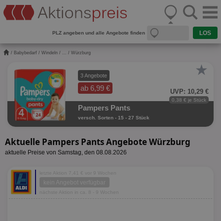
PLZ angeben und alle Angebote finden
/
Babybedarf
/
Windeln
/
...
/ Würzburg
★
3 Angebote
ab 6,99 €
UVP: 10,29 €
0,38 € je Stück
Pampers Pants
versch. Sorten - 15 - 27 Stück
Aktuelle Pampers Pants Angebote Würzburg
aktuelle Preise von Samstag, den 08.08.2026
letzte Aktion 7,41 € vor 9 Wochen
kein Angebot verfügbar
nächste Aktion in ca. 8 - 9 Wochen