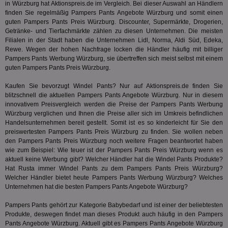
in Würzburg hat Aktionspreis.de im Vergleich. Bei dieser Auswahl an Händlern
für die 
TDCPM
1 Jahr
Die
The Trade Desk Inc.
finden Sie regelmäßig Pampers Pants Angebote Würzburg und somit einen
Analys
Inf
.adsrvr.org
verwen
guten Pampers Pants Preis Würzburg. Discounter, Supermärkte, Drogerien,
der
Getränke- und Tierfachmärkte zählen zu diesen Unternehmen. Die meisten
Web
Filialen in der Stadt haben die Unternehmen Lidl, Norma, Aldi Süd, Edeka,
Wer
En
Rewe. Wegen der hohen Nachfrage locken die Händler häufig mit billiger
mög
Pampers Pants Werbung Würzburg, sie übertreffen sich meist selbst mit einem
Bes
guten Pampers Pants Preis Würzburg.
ges
uid-bp-36033
.ads.stickyadstv.com
2 Monate
Die
Kaufen Sie bevorzugt Windel Pants? Nur auf Aktionspreis.de finden Sie
Nut
blitzschnell die aktuellen Pampers Pants Angebote Würzburg. Nur in diesem
Int
innovativem Preisvergleich werden die Preise der Pampers Pants Werbung
Web
ab,
Würzburg verglichen und Ihnen die Preise aller sich im Umkreis befindlichen
Wer
Handelsunternehmen bereit gestellt. Somit ist es so kinderleicht für Sie den
dem
preiswertesten Pampers Pants Preis Würzburg zu finden. Sie wollen neben
Prä
lie
den Pampers Pants Preis Würzburg noch weitere Fragen beantwortet haben
wie zum Beispiel: Wie teuer ist der Pampers Pants Preis Würzburg wenn es
3pi
3 Monate
Leg
ID5 Technology Ltd
aktuell keine Werbung gibt? Welcher Händler hat die Windel Pants Produkte?
den
.id5-sync.com
Hat
Rusta
immer Windel Pants zu dem Pampers Pants Preis Würzburg?
We
Dri
Welcher Händler bietet heute Pampers Pants Werbung Würzburg? Welches
Bes
Unternehmen hat die besten Pampers Pants Angebote Würzburg?
We
kön
Pampers Pants gehört zur Kategorie
Babybedarf
und ist einer der beliebtesten
Ser
Hub
Produkte, deswegen findet man dieses Produkt auch häufig in den Pampers
ber
Pants Angebote Würzburg. Aktuell gibt es Pampers Pants Angebote Würzburg
Wer