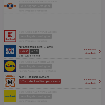
letzte Aktion 8,99 € vor 55 Wochen
kein Angebot verfügbar
keine Prognose verfügbar
letzte Aktion 6,66 € vor 25 Wochen
kein Angebot verfügbar
keine Prognose verfügbar
nur noch heute gültig,
bis 08.08.26
>
65 weitere
7,49 €
-27 %
Angebote
0,28 - 0,50 € je Stück
letzte Aktion 9,99 € letzte Woche
kein Angebot verfügbar
nächste Aktion in ca. 5 - 6 Wochen
noch 1 Tag gültig,
bis 09.08.26
>
62 weitere
30% Rabatt auf Pampers Pants
Angebote
letzte Aktion 7,99 € vor 52 Wochen
kein Angebot verfügbar
keine Prognose verfügbar