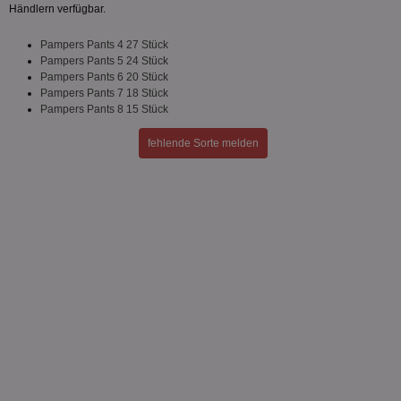
Händlern verfügbar.
Pampers Pants 4 27 Stück
Unklassifizierte
Pampers Pants 5 24 Stück
Pampers Pants 6 20 Stück
Pampers Pants 7 18 Stück
Pampers Pants 8 15 Stück
fehlende Sorte melden
Unbedingt erforderlich
Performance
Targeting
Funktionalität
Unklassifizierte
Unbedingt erforderliche Cookies ermöglichen
wesentliche Kernfunktionen der Website wie die
Benutzeranmeldung und die Kontoverwaltung.
Ohne die unbedingt erforderlichen Cookies kann die
Website nicht ordnungsgemäß verwendet werden.
Name
Provider
/
Domäne
Ablaufdatum
Be
identifier
aktionspreis.de
1 Jahr
Log
securitytoken
aktionspreis.de
1 Jahr
Log