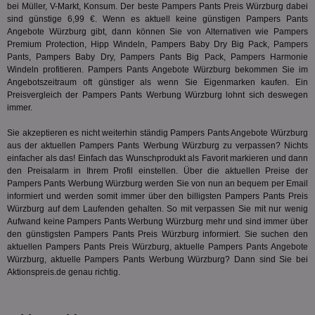
bei Müller, V-Markt, Konsum. Der beste Pampers Pants Preis Würzburg dabei
ge
sind günstige 6,99 €. Wenn es aktuell keine günstigen Pampers Pants
PugT
1 Monat
Reg
PubMatic Inc.
Angebote Würzburg gibt, dann können Sie von Alternativen wie Pampers
ID,
.pubmatic.com
Premium Protection,
Hipp Windeln
, Pampers Baby Dry Big Pack, Pampers
Ben
Pants, Pampers Baby Dry, Pampers Pants Big Pack, Pampers Harmonie
wi
Bes
Windeln profitieren. Pampers Pants Angebote Würzburg bekommen Sie im
ide
Angebotszeitraum oft günstiger als wenn Sie Eigenmarken kaufen. Ein
We
Preisvergleich der Pampers Pants Werbung Würzburg lohnt sich deswegen
ver
ver
immer.
Anz
Sie akzeptieren es nicht weiterhin ständig Pampers Pants Angebote Würzburg
IDSYNC
1 Jahr
Die
Verizon
aus der aktuellen Pampers Pants Werbung Würzburg zu verpassen? Nichts
Inf
Communications Inc.
der
einfacher als das! Einfach das Wunschprodukt als Favorit markieren und dann
.analytics.yahoo.com
Web
den Preisalarm in Ihrem Profil einstellen. Über die aktuellen Preise der
Wer
Pampers Pants Werbung Würzburg werden Sie von nun an bequem per Email
En
informiert und werden somit immer über den billigsten Pampers Pants Preis
mög
Bes
Würzburg auf dem Laufenden gehalten. So mit verpassen Sie mit nur wenig
ges
Aufwand keine Pampers Pants Werbung Würzburg mehr und sind immer über
den günstigsten Pampers Pants Preis Würzburg informiert. Sie suchen den
TestIfCookieP
1 Jahr 1
Die
Smart AdServer SAS
Monat
ve
aktuellen Pampers Pants Preis Würzburg, aktuelle Pampers Pants Angebote
.smartadserver.com
Wer
Würzburg, aktuelle Pampers Pants Werbung Würzburg? Dann sind Sie bei
Web
Aktionspreis.de genau richtig.
rel
KRTBCOOKIE_80
3 Monate
Die
PubMatic, Inc.
We
.pubmatic.com