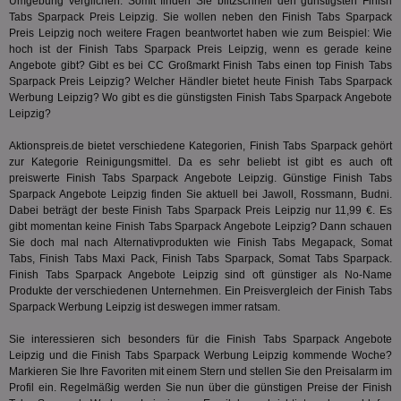
Umgebung verglichen. Somit finden Sie blitzschnell den günstigsten Finish
Wer
Web
Tabs Sparpack Preis Leipzig. Sie wollen neben den Finish Tabs Sparpack
rel
Preis Leipzig noch weitere Fragen beantwortet haben wie zum Beispiel: Wie
hoch ist der Finish Tabs Sparpack Preis Leipzig, wenn es gerade keine
KRTBCOOKIE_80
3 Monate
Die
PubMatic, Inc.
Angebote gibt? Gibt es bei
CC Großmarkt
Finish Tabs einen top Finish Tabs
We
.pubmatic.com
um 
Sparpack Preis Leipzig? Welcher Händler bietet heute Finish Tabs Sparpack
Onl
Werbung Leipzig? Wo gibt es die günstigsten Finish Tabs Sparpack Angebote
Kam
Leipzig?
ind
ide
Nut
Aktionspreis.de bietet verschiedene Kategorien, Finish Tabs Sparpack gehört
int
zur Kategorie
Reinigungsmittel
. Da es sehr beliebt ist gibt es auch oft
ein
preiswerte Finish Tabs Sparpack Angebote Leipzig. Günstige Finish Tabs
ang
kan
Sparpack Angebote Leipzig finden Sie aktuell bei Jawoll, Rossmann, Budni.
Anz
Dabei beträgt der beste Finish Tabs Sparpack Preis Leipzig nur 11,99 €. Es
und
gibt momentan keine Finish Tabs Sparpack Angebote Leipzig? Dann schauen
und
We
Sie doch mal nach Alternativprodukten wie Finish Tabs Megapack, Somat
wer
Tabs, Finish Tabs Maxi Pack, Finish Tabs Sparpack,
Somat Tabs Sparpack
.
Anz
Finish Tabs Sparpack Angebote Leipzig sind oft günstiger als No-Name
Ben
Produkte der verschiedenen Unternehmen. Ein Preisvergleich der Finish Tabs
demdex
6 Monate
Mit
Adobe Inc.
Sparpack Werbung Leipzig ist deswegen immer ratsam.
Ad
.demdex.net
gr
Sie interessieren sich besonders für die Finish Tabs Sparpack Angebote
wie
ID-
Leipzig und die Finish Tabs Sparpack Werbung Leipzig kommende Woche?
Seg
Markieren Sie Ihre Favoriten mit einem Stern und stellen Sie den Preisalarm im
Mod
Profil ein. Regelmäßig werden Sie nun über die günstigen Preise der Finish
Ber