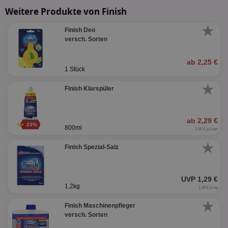
Weitere Produkte von Finish
★
Finish Deo
Targeting
Funktionalität
versch. Sorten
ab 2,25 €
1 Stück
Unklassifizierte
★
Finish Klarspüler
ab 2,29 €
23%
800ml
2,86 € je Liter
★
Finish Spezial-Salz
Unbedingt erforderlich
Performance
Targeting
Funktionalität
Unklassifizierte
UVP 1,29 €
Unbedingt erforderliche Cookies ermöglichen
1,2kg
1,08 € je kg
wesentliche Kernfunktionen der Website wie die
Benutzeranmeldung und die Kontoverwaltung.
★
Finish Maschinenpfleger
Ohne die unbedingt erforderlichen Cookies kann die
versch. Sorten
Website nicht ordnungsgemäß verwendet werden.