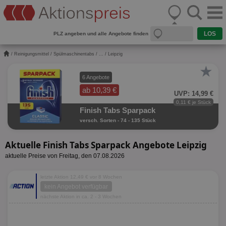
PLZ angeben und alle Angebote finden
/
Reinigungsmittel
/
Spülmaschinentabs
/
...
/ Leipzig
★
6 Angebote
ab 10,39 €
UVP: 14,99 €
0,11 € je Stück
Finish Tabs Sparpack
versch. Sorten - 74 - 135 Stück
Aktuelle Finish Tabs Sparpack Angebote Leipzig
aktuelle Preise von Freitag, den 07.08.2026
letzte Aktion 12,49 € vor 8 Wochen
kein Angebot verfügbar
nächste Aktion in ca. 2 - 3 Wochen