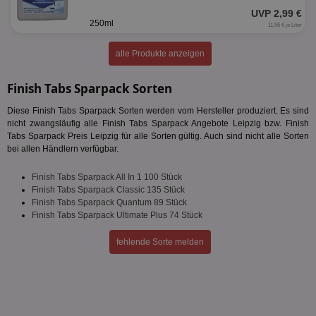
Name
Provider
/
Domäne
Ablaufdatum
Be
UVP 2,99 €
250ml
identifier
aktionspreis.de
1 Jahr
Log
11,96 € je Liter
securitytoken
aktionspreis.de
1 Jahr
Log
alle Produkte anzeigen
PHPSESSID
Session
Coo
PHP.net
An
www.aktionspreis.de
wir
Finish Tabs Sparpack Sorten
Spr
ein
Diese Finish Tabs Sparpack Sorten werden vom Hersteller produziert. Es sind
die
nicht zwangsläufig alle Finish Tabs Sparpack Angebote Leipzig bzw. Finish
Ben
ver
Tabs Sparpack Preis Leipzig für alle Sorten gültig. Auch sind nicht alle Sorten
Nor
bei allen Händlern verfügbar.
sic
gen
und
Finish Tabs Sparpack All In 1 100 Stück
ver
Finish Tabs Sparpack Classic 135 Stück
die
Finish Tabs Sparpack Quantum 89 Stück
gut
die
Finish Tabs Sparpack Ultimate Plus 74 Stück
Anm
Ben
fehlende Sorte melden
Sei
CookieScriptConsent
1 Monat
Die
CookieScript
Coo
www.aktionspreis.de
ver
Ein
für
spe