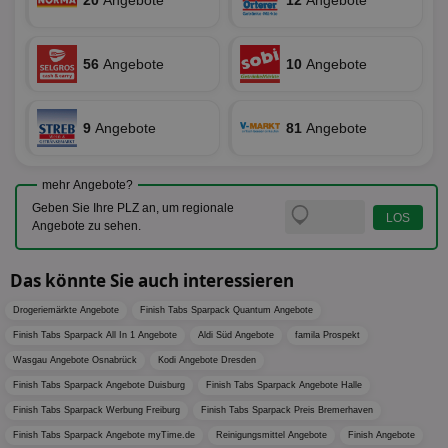
20
Angebote
12
Angebote
Seiten
Bid
auf ein
We
enthal
sic
zur Be
Bes
Besuche
56
Angebote
10
Angebote
Anz
und
sie
Kampa
für die 
TDCPM
1 Jahr
Die
The Trade Desk Inc.
Analys
Inf
.adsrvr.org
verwen
9
Angebote
81
Angebote
der
Web
Wer
En
mehr Angebote?
mög
Bes
Geben Sie Ihre PLZ an, um regionale
ges
Angebote zu sehen.
uid-bp-36033
.ads.stickyadstv.com
2 Monate
Die
Nut
Das könnte Sie auch interessieren
Int
Web
ab,
Drogeriemärkte Angebote
Finish Tabs Sparpack Quantum Angebote
Wer
dem
Finish Tabs Sparpack All In 1 Angebote
Aldi Süd Angebote
famila Prospekt
Prä
Wasgau Angebote Osnabrück
Kodi Angebote Dresden
lie
Finish Tabs Sparpack Angebote Duisburg
Finish Tabs Sparpack Angebote Halle
3pi
3 Monate
Leg
ID5 Technology Ltd
den
.id5-sync.com
Finish Tabs Sparpack Werbung Freiburg
Finish Tabs Sparpack Preis Bremerhaven
We
Dri
Finish Tabs Sparpack Angebote myTime.de
Reinigungsmittel Angebote
Finish Angebote