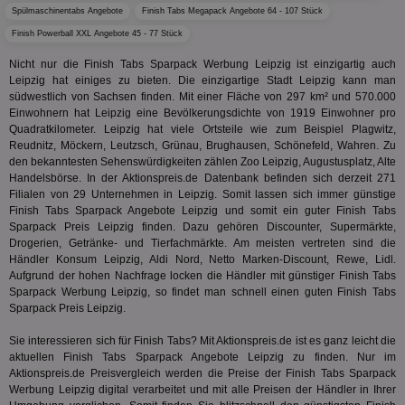
Bes
We
Spülmaschinentabs Angebote
Finish Tabs Megapack Angebote 64 - 107 Stück
kön
Finish Powerball XXL Angebote 45 - 77 Stück
Ser
Hub
ber
Nicht nur die Finish Tabs Sparpack Werbung Leipzig ist einzigartig auch
Wer
Leipzig hat einiges zu bieten. Die einzigartige Stadt Leipzig kann man
ge
südwestlich von Sachsen finden. Mit einer Fläche von 297 km² und 570.000
Einwohnern hat Leipzig eine Bevölkerungsdichte von 1919 Einwohner pro
PugT
1 Monat
Reg
PubMatic Inc.
ID,
.pubmatic.com
Quadratkilometer. Leipzig hat viele Ortsteile wie zum Beispiel Plagwitz,
Ben
Reudnitz, Möckern, Leutzsch, Grünau, Brughausen, Schönefeld, Wahren. Zu
wi
den bekanntesten Sehenswürdigkeiten zählen Zoo Leipzig, Augustusplatz, Alte
Bes
ide
Handelsbörse. In der Aktionspreis.de Datenbank befinden sich derzeit 271
We
Filialen von 29 Unternehmen in Leipzig. Somit lassen sich immer günstige
ver
Finish Tabs Sparpack Angebote Leipzig und somit ein guter Finish Tabs
ver
Sparpack Preis Leipzig finden. Dazu gehören Discounter, Supermärkte,
Anz
Drogerien, Getränke- und Tierfachmärkte. Am meisten vertreten sind die
IDSYNC
1 Jahr
Die
Verizon
Händler Konsum Leipzig, Aldi Nord, Netto Marken-Discount, Rewe, Lidl.
Inf
Communications Inc.
Aufgrund der hohen Nachfrage locken die Händler mit günstiger Finish Tabs
der
.analytics.yahoo.com
Sparpack Werbung Leipzig, so findet man schnell einen guten Finish Tabs
Web
Wer
Sparpack Preis Leipzig.
En
mög
Sie interessieren sich für Finish Tabs? Mit Aktionspreis.de ist es ganz leicht die
Bes
ges
aktuellen Finish Tabs Sparpack Angebote Leipzig zu finden. Nur im
Aktionspreis.de Preisvergleich werden die Preise der Finish Tabs Sparpack
TestIfCookieP
1 Jahr 1
Die
Smart AdServer SAS
Werbung Leipzig digital verarbeitet und mit alle Preisen der Händler in Ihrer
Monat
ve
.smartadserver.com