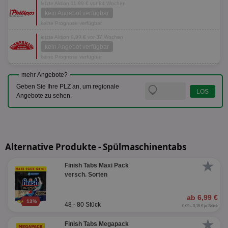
letzte Aktion 11,99 € vor 84 Wochen
kein Angebot verfügbar
keine Prognose verfügbar
letzte Aktion 9,99 € vor 37 Wochen
kein Angebot verfügbar
keine Prognose verfügbar
mehr Angebote?
Geben Sie Ihre PLZ an, um regionale
Angebote zu sehen.
Alternative Produkte - Spülmaschinentabs
★
Finish Tabs Maxi Pack
versch. Sorten
ab 6,99 €
13%
48 - 80 Stück
0,09 - 0,15 € je Stück
★
Finish Tabs Megapack