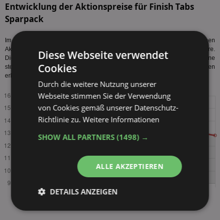
Entwicklung der Aktionspreise für Finish Tabs
Sparpack
Im folgenden Diagramm sehen Sie die Entwicklung der durchschnittlichen
Aktionspreise von Finish Tabs Sparpack 74 - 135 Stück der letzten zwei Jahre.
Diese Webseite verwendet
Die durchschnittlichen Aktionspreise zeigen über den gesamten Zeitraum eine
Cookies
steigende Tendenz. In den letzten Quartalen sind Preissteigerungen
erkennbar. Tabellarischen Preisverlauf
anzeigen
.
Durch die weitere Nutzung unserer
Webseite stimmen Sie der Verwendung
von Cookies gemäß unserer Datenschutz-
Richtlinie zu.
Weitere Informationen
SHOW ALL PARTNERS
(1498) →
ALLE AKZEPTIEREN
DETAILS ANZEIGEN
Unbedingt
Performance
erforderlich