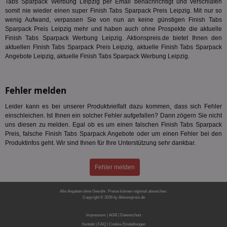
Tabs Sparpack Werbung Leipzig per Email benachrichtigt und verschlafen
aus
somit nie wieder einen super Finish Tabs Sparpack Preis Leipzig. Mit nur so
bitoIsSecure
1 Jahr
Prä
Comcast Corporation
wenig Aufwand, verpassen Sie von nun an keine günstigen Finish Tabs
rel
.bidr.io
Sparpack Preis Leipzig mehr und haben auch ohne Prospekte die aktuelle
Wer
Finish Tabs Sparpack Werbung Leipzig. Aktionspreis.de bietet Ihnen den
vo
Dri
aktuellen Finish Tabs Sparpack Preis Leipzig, aktuelle Finish Tabs Sparpack
ber
Angebote Leipzig, aktuelle Finish Tabs Sparpack Werbung Leipzig.
Wer
Geb
matchfreewheel
.w55c.net
1 Monat
Die
Fehler melden
ver
Nu
Int
Leider kann es bei unserer Produktvielfalt dazu kommen, dass sich Fehler
ver
einschleichen. Ist Ihnen ein solcher Fehler aufgefallen? Dann zögern Sie nicht
Koo
Anz
uns diesen zu melden. Egal ob es um einen falschen Finish Tabs Sparpack
Nut
Preis, falsche Finish Tabs Sparpack Angebote oder um einen Fehler bei den
mög
Produktinfos geht. Wir sind Ihnen für Ihre Unterstützung sehr dankbar.
Ver
Rel
CMPRO
3 Monate
Die
Fehler melden
Casale Media Inc.
We
.casalemedia.com
der
die
Alle Angaben ohne Gewähr. Preise können regional abweichen.
ha
Copyright © 2026 by Aktionspreis.de
Produkt-ID: 1822
DSID
1 Stunde
Die
Google LLC
Impressum
|
AGB
|
Datenschutz
Ihr
.doubleclick.net
Ben
Kontakt
|
FAQ
|
Cookie-Einstellungen