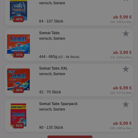
versch. Sorten
ab 5,99 €
40%
64 - 107 Stück
0,06 - 0,09 € je Stück
★
Somat Tabs
versch. Sorten
ab 3,99 €
31%
444 - 665g
(22 - 38 Stück)
0,11 - 0,18 € je Stück
★
Somat Tabs XXL
versch. Sorten
ab 6,99 €
26%
42 - 70 Stück
0,10 - 0,17 € je Stück
★
Somat Tabs Sparpack
versch. Sorten
ab 6,99 €
61%
90 - 135 Stück
0,05 - 0,08 € je Stück