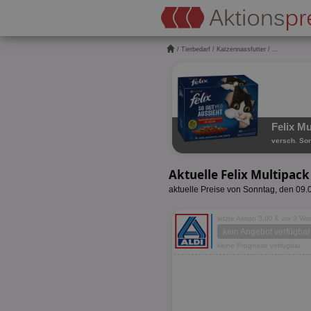
/
Tierbedarf
/
Katzennassfutter
/ ...
Felix Mu
versch. Sor
Aktuelle Felix Multipac
aktuelle Preise von Sonntag, den 09
letzte Aktion 3,00 € vor 3 W
kein Angebot verfügbar
keine Prognose verfügbar