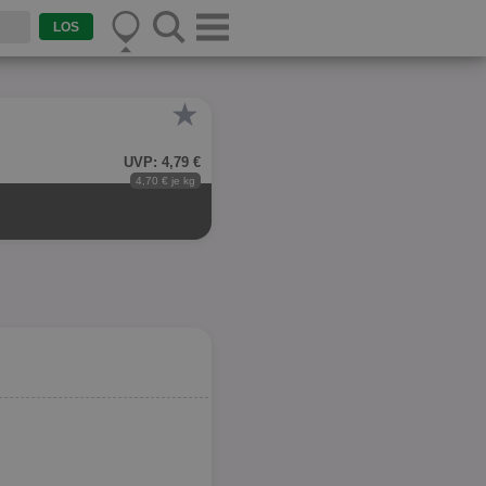
★
UVP: 4,79 €
4,70 € je kg