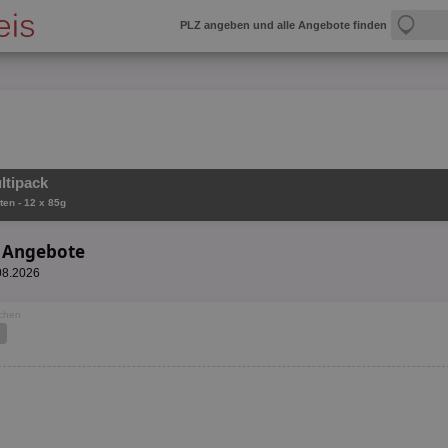
PLZ angeben und alle Angebote finden
ltipack
ten - 12 x 85g
k Angebote
.08.2026
ochen