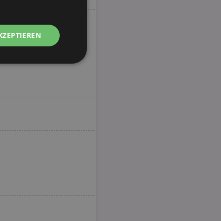
KZEPTIEREN
Unklassifizierte
zierte
meldung und die
wendet werden.