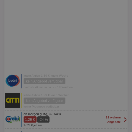
letzte Aktion 1,39 € letzte Woche
kein Angebot verfügbar
nächste Aktion in ca. 9 - 10 Wochen
letzte Aktion 1,29 € vor 6 Wochen
kein Angebot verfügbar
keine Prognose verfügbar
ab morgen gültig,
bis 15.08.26
>
18 weitere
1,29 €
-24 %
Angebote
17,20 € je Liter