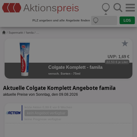
PLZ angeben und alle Angebote finden
/
Supermarkt
/
famila
/ ...
★
UVP: 1,69 €
22,53 € je Liter
Colgate Komplett - famila
versch. Sorten - 75ml
Aktuelle Colgate Komplett Angebote famila
aktuelle Preise von Sonntag, den 09.08.2026
letzte Aktion 0,89 € vor 8 Wochen
kein Angebot verfügbar
keine Prognose verfügbar