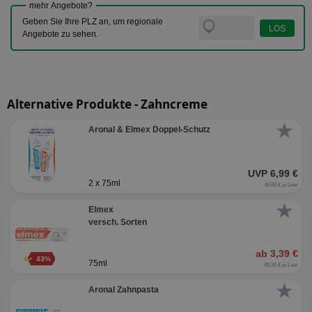
mehr Angebote?
Geben Sie Ihre PLZ an, um regionale
Angebote zu sehen.
Alternative Produkte - Zahncreme
★
Aronal & Elmex Doppel-Schutz
UVP 6,99 €
2 x 75ml
46,60 € je Liter
★
Elmex
versch. Sorten
ab 3,39 €
43%
75ml
45,20 € je Liter
★
Aronal Zahnpasta