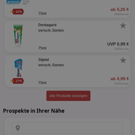
ab 5,25 €
12%
75ml
70,00 € je Liter
★
Dentagard
versch. Sorten
UVP 0,99 €
75ml
13,20 € je Liter
★
Signal
versch. Sorten
ab 0,99 €
17%
75ml
13,20 € je Liter
alle Produkte anzeigen
Prospekte in Ihrer Nähe