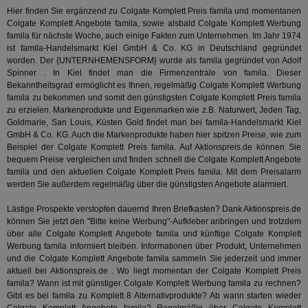
Besuche
Anz
und
Hier finden Sie ergänzend zu Colgate Komplett Preis famila und momentanen
sie
Kampa
Colgate Komplett Angebote famila, sowie alsbald Colgate Komplett Werbung
für die 
famila für nächste Woche, auch einige Fakten zum Unternehmen. Im Jahr 1974
TDCPM
1 Jahr
Die
The Trade Desk Inc.
Analys
Inf
ist famila-Handelsmarkt Kiel GmbH & Co. KG in Deutschland gegründet
.adsrvr.org
verwen
der
worden. Der {UNTERNHEMENSFORM} wurde als famila gegründet von Adolf
Web
Spinner . In Kiel findet man die Firmenzentrale von famila. Dieser
Wer
Bekanntheitsgrad ermöglicht es Ihnen, regelmäßig Colgate Komplett Werbung
En
mög
famila zu bekommen und somit den günstigsten Colgate Komplett Preis famila
Bes
zu erzielen. Markenprodukte und Eigenmarken wie z.B. Naturwert, Jeden Tag,
ges
Goldmarie, San Louis, Küsten Gold findet man bei famila-Handelsmarkt Kiel
GmbH & Co. KG. Auch die Markenprodukte haben hier spitzen Preise, wie zum
uid-bp-36033
.ads.stickyadstv.com
2 Monate
Die
Nut
Beispiel der Colgate Komplett Preis famila. Auf Aktionspreis.de können Sie
Int
bequem Preise vergleichen und finden schnell die Colgate Komplett Angebote
Web
famila und den aktuellen Colgate Komplett Preis famila. Mit dem Preisalarm
ab,
Wer
werden Sie außerdem regelmäßig über die günstigsten Angebote alarmiert.
dem
Prä
Lästige Prospekte verstopfen dauernd Ihren Briefkasten? Dank Aktionspreis.de
lie
können Sie jetzt den "Bitte keine Werbung"-Aufkleber anbringen und trotzdem
3pi
3 Monate
Leg
ID5 Technology Ltd
über alle Colgate Komplett Angebote famila und künftige Colgate Komplett
den
.id5-sync.com
Werbung famila informiert bleiben. Informationen über Produkt, Unternehmen
We
und die Colgate Komplett Angebote famila sammeln Sie jederzeit und immer
Dri
Bes
aktuell bei Aktionspreis.de . Wo liegt momentan der Colgate Komplett Preis
We
famila? Wann ist mit günstiger Colgate Komplett Werbung famila zu rechnen?
kön
Gibt es bei famila zu Komplett 8 Alternativprodukte? Ab wann starten wieder
Ser