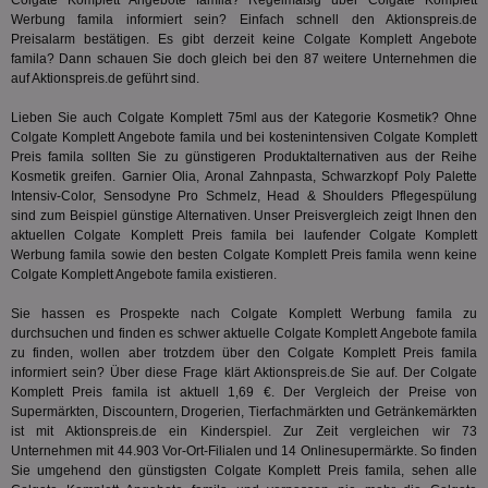
Colgate Komplett Angebote famila? Regelmäßig über Colgate Komplett
Hub
ber
Werbung famila informiert sein? Einfach schnell den Aktionspreis.de
Wer
Preisalarm bestätigen. Es gibt derzeit keine Colgate Komplett Angebote
ge
famila? Dann schauen Sie doch gleich bei den 87 weitere Unternehmen die
auf Aktionspreis.de geführt sind.
PugT
1 Monat
Reg
PubMatic Inc.
ID,
.pubmatic.com
Ben
Lieben Sie auch Colgate Komplett 75ml aus der Kategorie
Kosmetik
? Ohne
wi
Colgate Komplett Angebote famila und bei kostenintensiven Colgate Komplett
Bes
ide
Preis famila sollten Sie zu günstigeren Produktalternativen aus der Reihe
We
Kosmetik
greifen. Garnier Olia, Aronal Zahnpasta, Schwarzkopf Poly Palette
ver
Intensiv-Color, Sensodyne Pro Schmelz, Head & Shoulders Pflegespülung
ver
sind zum Beispiel günstige Alternativen. Unser Preisvergleich zeigt Ihnen den
Anz
aktuellen Colgate Komplett Preis famila bei laufender Colgate Komplett
IDSYNC
1 Jahr
Die
Verizon
Werbung famila sowie den besten Colgate Komplett Preis famila wenn keine
Inf
Communications Inc.
Colgate Komplett Angebote famila existieren.
der
.analytics.yahoo.com
Web
Wer
Sie hassen es Prospekte nach Colgate Komplett Werbung famila zu
En
durchsuchen und finden es schwer aktuelle Colgate Komplett Angebote famila
mög
zu finden, wollen aber trotzdem über den Colgate Komplett Preis famila
Bes
ges
informiert sein? Über diese Frage klärt Aktionspreis.de Sie auf. Der Colgate
Komplett Preis famila ist aktuell 1,69 €. Der Vergleich der Preise von
TestIfCookieP
1 Jahr 1
Die
Smart AdServer SAS
Supermärkten, Discountern, Drogerien, Tierfachmärkten und Getränkemärkten
Monat
ve
.smartadserver.com
ist mit Aktionspreis.de ein Kinderspiel. Zur Zeit vergleichen wir 73
Wer
Web
Unternehmen mit 44.903 Vor-Ort-Filialen und 14 Onlinesupermärkte. So finden
rel
Sie umgehend den günstigsten Colgate Komplett Preis famila, sehen alle