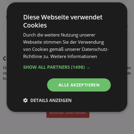
★
Colgate
versch. Sorten
Diese Webseite verwendet
Cookies
UVP 2,49 €
75ml
33,20 € je Liter
Durch die weitere Nutzung unserer
Webseite stimmen Sie der Verwendung
alle Produkte anzeigen
von Cookies gemäß unserer Datenschutz-
Richtlinie zu.
Weitere Informationen
Colgate Komplett Sorten
SHOW ALL PARTNERS
(1498) →
Diese Colgate Komplett Sorten werden vom Hersteller produziert. Es gelten
nicht zwangsläufig alle Colgate Komplett Angebote famila bzw. der Colgate
Komplett Preis famila für alle Sorten des Herstellers.
ALLE AKZEPTIEREN
Colgate Komplett Extra Frisch 75ml
Colgate Komplett Natürliche Kräuter Zahnpasta 75ml
DETAILS ANZEIGEN
Colgate Komplett Ultra Weiss 75ml
Unbedingt
Performance
fehlende Sorte melden
erforderlich