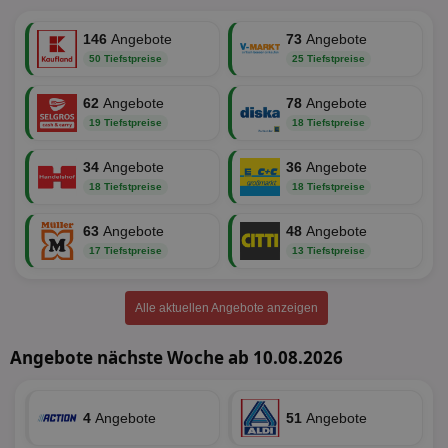
securitytoken
aktionspreis.de
1 Jahr
Log
146
PHPSESSID
Angebote
73
Angebote
Session
Coo
PHP.net
An
www.aktionspreis.de
50 Tiefstpreise
25 Tiefstpreise
wir
Spr
ein
62
Angebote
78
Angebote
die
Ben
19 Tiefstpreise
18 Tiefstpreise
ver
Nor
sic
34
Angebote
36
Angebote
gen
18 Tiefstpreise
18 Tiefstpreise
und
ver
die
63
Angebote
48
Angebote
gut
die
17 Tiefstpreise
13 Tiefstpreise
Anm
Ben
Sei
Alle aktuellen Angebote anzeigen
CookieScriptConsent
1 Monat
Die
CookieScript
Coo
www.aktionspreis.de
ver
Angebote nächste Woche ab 10.08.2026
Ein
für
spe
Ban
4
Angebote
51
Angebote
Scr
or
fun