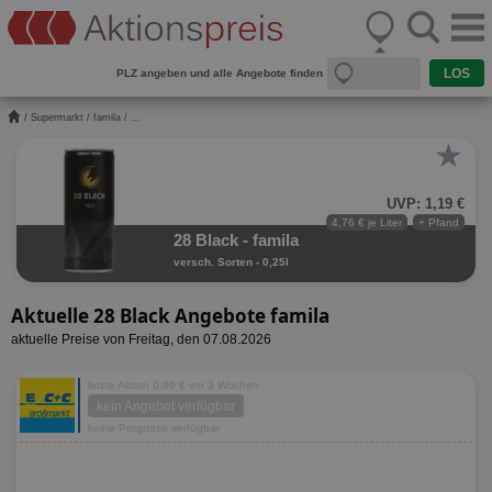
PLZ angeben und alle Angebote finden
/
Supermarkt
/
famila
/ ...
★
UVP: 1,19 €
4,76 € je Liter
+ Pfand
28 Black - famila
versch. Sorten - 0,25l
Aktuelle 28 Black Angebote famila
aktuelle Preise von Freitag, den 07.08.2026
letzte Aktion 0,89 € vor 3 Wochen
kein Angebot verfügbar
keine Prognose verfügbar