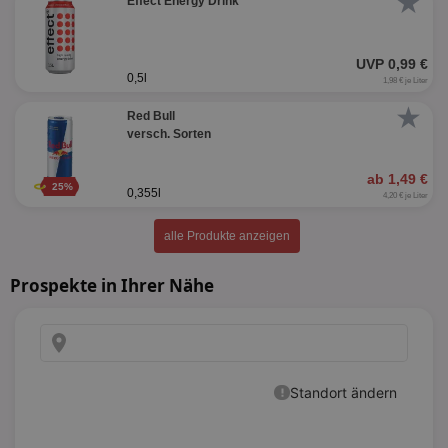
★
Effect Energy Drink
UVP 0,99 €
0,5l
1,98 € je Liter
★
Red Bull
versch. Sorten
ab 1,49 €
25%
0,355l
4,20 € je Liter
alle Produkte anzeigen
Prospekte in Ihrer Nähe