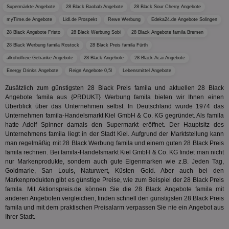
.optinadserving.com
Wer
Supermärkte Angebote
28 Black Baobab Angebote
28 Black Sour Cherry Angebote
pi
1 Tag
Dieses 
TradeTracker
Web
der Er
.pubmatic.com
myTime.de Angebote
Lidl.de Prospekt
Rewe Werbung
Edeka24.de Angebote Solingen
Inform
digitalAudience
1 Jahr
Dig
Social Audience B.V.
das Nu
28 Black Angebote Fristo
28 Black Werbung Sobi
28 Black Angebote famila Bremen
Coo
.target.digitalaudience.io
auf Web
dig
verfolg
28 Black Werbung famila Rostock
28 Black Preis famila Fürth
Onl
Besuch
Er
alkoholfreie Getränke Angebote
28 Black Angebote
28 Black Acai Angebote
Geräte
zu 
Market
Energy Drinks Angebote
Reign Angebote 0,5l
Lebensmittel Angebote
tuuid
.360yield.com
3 Monate
Die
_ga
1 Jahr 1
Dieser
Google LLC
hau
Zusätzlich zum günstigsten 28 Black Preis famila und aktuellen 28 Black
Monat
ist mit
.aktionspreis.de
bid
Univers
Angebote famila aus {PRDUKT} Werbung famila bieten wir Ihnen einen
Wer
verknüp
Überblick über das Unternehmen selbst. In Deutschland wurde 1974 das
Web
eine wi
rel
Unternehmen famila-Handelsmarkt Kiel GmbH & Co. KG gegründet. Als famila
Aktuali
hatte Adolf Spinner damals den Supermarkt eröffnet. Der Hauptsitz des
am häu
viewer
1 Jahr
Wir
ORTEC B.V.
verwen
Unternehmens famila liegt in der Stadt Kiel. Aufgrund der Marktstellung kann
ve
.optinadserving.com
Analys
man regelmäßig mit 28 Black Werbung famila und einem guten 28 Black Preis
Bes
Google
Inf
famila rechnen. Bei famila-Handelsmarkt Kiel GmbH & Co. KG findet man nicht
Cookie
un
verwen
nur Markenprodukte, sondern auch gute Eigenmarken wie z.B. Jeden Tag,
zu 
eindeu
Goldmarie, San Louis, Naturwert, Küsten Gold. Aber auch bei den
zu unt
Markenprodukten gibt es günstige Preise, wie zum Beispiel der 28 Black Preis
tuuid_lu
.360yield.com
3 Monate
Ent
indem e
Bes
famila. Mit Aktionspreis.de können Sie die 28 Black Angebote famila mit
generi
Bid
als Cli
anderen Angeboten vergleichen, finden schnell den günstigsten 28 Black Preis
Bes
zugewi
famila und mit dem praktischen Preisalarm verpassen Sie nie ein Angebot aus
Web
ist in j
kan
Ihrer Stadt.
Seiten
Bid
auf ein