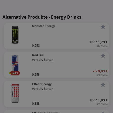
Alternative Produkte - Energy Drinks
★
Monster Energy
UVP 1,79 €
0,553l
3,24 € je Liter
★
Red Bull
versch. Sorten
ab 0,83 €
44%
0,25l
3,32 € je Liter
★
Effect Energy
versch. Sorten
UVP 1,09 €
0,33l
3,30 € je Liter