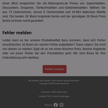
kön
einen Blick vergleichen Sie mit Aktionspreis.de Preise von Supermärkten,
Ser
Discountern, Drogerien, Tierfachmärkten und Getränkemärkten. Wählen Sie
Hub
ber
aus 73 Unternehmen, wovon 8 Onlinemärkte und 44.903 stationäre Märkte
Wer
sind. Die besten 28 Black Angebote famila und der günstigste 28 Black Preis
ge
famila ist Ihnen somit garantiert.
PugT
1 Monat
Reg
PubMatic Inc.
ID,
.pubmatic.com
Fehler melden
Ben
wi
Bes
Leider kann es bei unserer Produktvielfalt dazu kommen, dass sich Fehler
ide
einschleichen. Ist Ihnen ein solcher Fehler aufgefallen? Dann zögern Sie nicht
We
uns diesen zu melden. Egal ob es um einen falschen Preis, falsche Angebote
ver
ver
oder um einen Fehler bei den Produktinfos geht. Wir sind Ihnen für Ihre
Anz
Unterstützung sehr dankbar.
IDSYNC
1 Jahr
Die
Verizon
Inf
Communications Inc.
Fehler melden
der
.analytics.yahoo.com
Web
Wer
En
Alle Angaben ohne Gewähr. Preise können regional abweichen.
mög
Copyright © 2026 by Aktionspreis.de
Bes
Produkt-ID: 1435
ges
Impressum
|
AGB
|
Datenschutz
TestIfCookieP
1 Jahr 1
Die
Kontakt
|
FAQ
Smart AdServer SAS
|
Cookie-Einstellungen
Monat
ve
.smartadserver.com
Wer
follow us:
Web