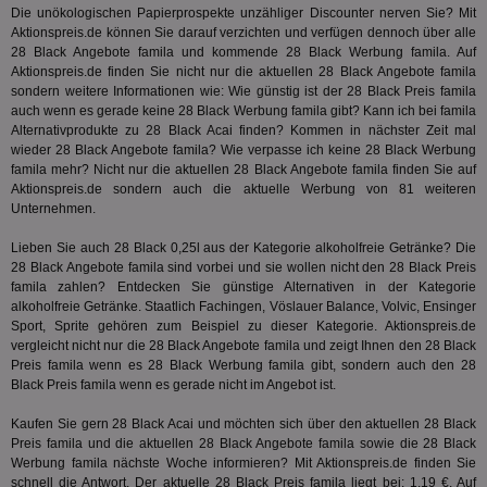
We
enthal
Die unökologischen Papierprospekte unzähliger Discounter nerven Sie? Mit
sic
zur Be
Aktionspreis.de können Sie darauf verzichten und verfügen dennoch über alle
Bes
Besuche
Anz
28 Black Angebote famila und kommende 28 Black Werbung famila. Auf
und
sie
Kampa
Aktionspreis.de finden Sie nicht nur die aktuellen 28 Black Angebote famila
für die 
sondern weitere Informationen wie: Wie günstig ist der 28 Black Preis famila
TDCPM
1 Jahr
Die
The Trade Desk Inc.
Analys
auch wenn es gerade keine 28 Black Werbung famila gibt? Kann ich bei famila
Inf
.adsrvr.org
verwen
der
Alternativprodukte zu 28 Black Acai finden? Kommen in nächster Zeit mal
Web
wieder 28 Black Angebote famila? Wie verpasse ich keine 28 Black Werbung
Wer
famila mehr? Nicht nur die aktuellen 28 Black Angebote famila finden Sie auf
En
mög
Aktionspreis.de sondern auch die aktuelle Werbung von 81 weiteren
Bes
Unternehmen.
ges
Lieben Sie auch 28 Black 0,25l aus der Kategorie
alkoholfreie Getränke
? Die
uid-bp-36033
.ads.stickyadstv.com
2 Monate
Die
Nut
28 Black Angebote famila sind vorbei und sie wollen nicht den 28 Black Preis
Int
famila zahlen? Entdecken Sie günstige Alternativen in der Kategorie
Web
alkoholfreie Getränke
. Staatlich Fachingen, Vöslauer Balance, Volvic, Ensinger
ab,
Wer
Sport, Sprite gehören zum Beispiel zu dieser Kategorie. Aktionspreis.de
dem
vergleicht nicht nur die 28 Black Angebote famila und zeigt Ihnen den 28 Black
Prä
Preis famila wenn es 28 Black Werbung famila gibt, sondern auch den 28
lie
Black Preis famila wenn es gerade nicht im Angebot ist.
3pi
3 Monate
Leg
ID5 Technology Ltd
den
.id5-sync.com
Kaufen Sie gern 28 Black Acai und möchten sich über den aktuellen 28 Black
We
Preis famila und die aktuellen 28 Black Angebote famila sowie die 28 Black
Dri
Werbung famila nächste Woche informieren? Mit Aktionspreis.de finden Sie
Bes
We
schnell die Antwort. Der aktuelle 28 Black Preis famila liegt bei: 1,19 €. Auf