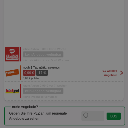
letzte Aktion 0,89 € letzte Woche
kein Angebot verfügbar
nächste Aktion in ca. 5 - 6 Wochen
noch 1 Tag gültig,
bis 08.08.26
>
61 weitere
0,99 €
-17 %
Angebote
3,96 € je Liter
letzte Aktion 0,99 € vor 7 Wochen
kein Angebot verfügbar
keine Prognose verfügbar
mehr Angebote?
Geben Sie Ihre PLZ an, um regionale
Angebote zu sehen.