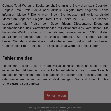
TestIfCookieP
1 Jahr 1
Die
Smart AdServer SAS
Monat
ve
.smartadserver.com
Colgate Total Werbung Edeka spricht Sie an und Sie wollen stets über den
Wer
Colgate Total Preis Edeka oder aktuelle Colgate Total Angebote Edeka
Web
rel
informiert bleiben? Die Antwort finden Sie jederzeit mit Aktionspreis.de!
Momentan liegt der Colgate Total Preis Edeka bei 3,49 €. Sie können
KRTBCOOKIE_80
3 Monate
Die
PubMatic, Inc.
supereinfach die Preise von Supermärkten, Discountern, Drogerien,
We
.pubmatic.com
Tierfachmärkten und Getränkemärkten mit Aktionspreis.de vergleichen. Sie
um 
Onl
haben die Wahl zwischen 73 Unternehmen, darunter zählen 44.903 Filialen
Kam
als Stationäre Händler und 14 Onlinesupermärkte. Somit können Sie die
ind
besten Colgate Total Angebote Edeka überschauen und schnell den besten
ide
Colgate Total Preis Edeka aus der Colgate Total Werbung Edeka finden.
Nut
int
ein
ang
Fehler melden
kan
Anz
Leider kann es bei unserer Produktvielfalt dazu kommen, dass sich Fehler
und
und
einschleichen. Ist Ihnen ein solcher Fehler aufgefallen? Dann zögern Sie nicht
We
uns diesen zu melden. Egal ob es um einen falschen Preis, falsche Angebote
wer
oder um einen Fehler bei den Produktinfos geht. Wir sind Ihnen für Ihre
Anz
Unterstützung sehr dankbar.
Ben
demdex
6 Monate
Mit
Adobe Inc.
Ad
.demdex.net
Fehler melden
gr
wie
ID-
Alle Angaben ohne Gewähr. Preise können regional abweichen.
Seg
Copyright © 2026 by Aktionspreis.de