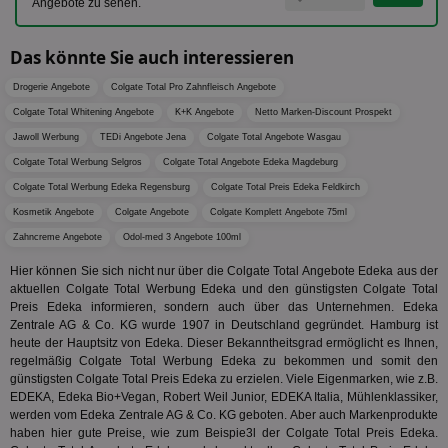
zugewi
Angebote zu sehen.
Web
ist in j
kan
Seiten
Bid
auf ein
We
Das könnte Sie auch interessieren
enthal
sic
zur Be
Bes
Besuche
Drogerie Angebote
Colgate Total Pro Zahnfleisch Angebote
Anz
und
sie
Kampa
Colgate Total Whitening Angebote
K+K Angebote
Netto Marken-Discount Prospekt
für die 
TDCPM
1 Jahr
Die
The Trade Desk Inc.
Jawoll Werbung
TEDi Angebote Jena
Colgate Total Angebote Wasgau
Analys
Inf
.adsrvr.org
verwen
Colgate Total Werbung Selgros
Colgate Total Angebote Edeka Magdeburg
der
Web
Colgate Total Werbung Edeka Regensburg
Colgate Total Preis Edeka Feldkirch
Wer
En
Kosmetik Angebote
Colgate Angebote
Colgate Komplett Angebote 75ml
mög
Bes
Zahncreme Angebote
Odol-med 3 Angebote 100ml
ges
Hier können Sie sich nicht nur über die Colgate Total Angebote Edeka aus der
uid-bp-36033
.ads.stickyadstv.com
2 Monate
Die
aktuellen Colgate Total Werbung Edeka und den günstigsten Colgate Total
Nut
Int
Preis Edeka informieren, sondern auch über das Unternehmen. Edeka
Web
Zentrale AG & Co. KG wurde 1907 in Deutschland gegründet. Hamburg ist
ab,
heute der Hauptsitz von Edeka. Dieser Bekanntheitsgrad ermöglicht es Ihnen,
Wer
regelmäßig Colgate Total Werbung Edeka zu bekommen und somit den
dem
Prä
günstigsten Colgate Total Preis Edeka zu erzielen. Viele Eigenmarken, wie z.B.
lie
EDEKA, Edeka Bio+Vegan, Robert Weil Junior, EDEKA Italia, Mühlenklassiker,
werden vom Edeka Zentrale AG & Co. KG geboten. Aber auch Markenprodukte
3pi
3 Monate
Leg
ID5 Technology Ltd
haben hier gute Preise, wie zum Beispie3l der Colgate Total Preis Edeka.
den
.id5-sync.com