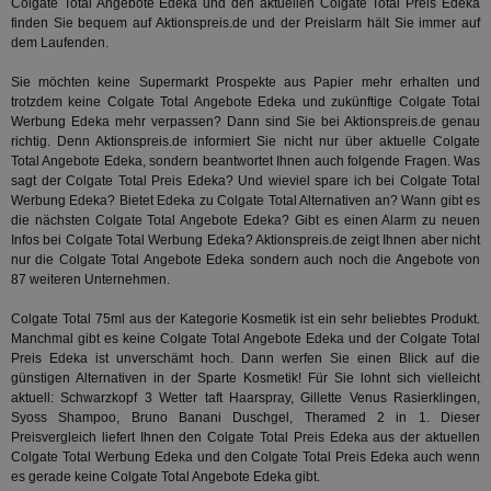
We
Colgate Total Angebote Edeka und den aktuellen Colgate Total Preis Edeka
Dri
finden Sie bequem auf Aktionspreis.de und der Preislarm hält Sie immer auf
Bes
dem Laufenden.
We
kön
Ser
Sie möchten keine Supermarkt Prospekte aus Papier mehr erhalten und
Hub
trotzdem keine Colgate Total Angebote Edeka und zukünftige Colgate Total
ber
Werbung Edeka mehr verpassen? Dann sind Sie bei Aktionspreis.de genau
Wer
ge
richtig. Denn Aktionspreis.de informiert Sie nicht nur über aktuelle Colgate
Total Angebote Edeka, sondern beantwortet Ihnen auch folgende Fragen. Was
PugT
1 Monat
Reg
PubMatic Inc.
sagt der Colgate Total Preis Edeka? Und wieviel spare ich bei Colgate Total
ID,
.pubmatic.com
Ben
Werbung Edeka? Bietet Edeka zu Colgate Total Alternativen an? Wann gibt es
wi
die nächsten Colgate Total Angebote Edeka? Gibt es einen Alarm zu neuen
Bes
Infos bei Colgate Total Werbung Edeka? Aktionspreis.de zeigt Ihnen aber nicht
ide
nur die Colgate Total Angebote Edeka sondern auch noch die Angebote von
We
ver
87 weiteren Unternehmen.
ver
Anz
Colgate Total 75ml aus der Kategorie
Kosmetik
ist ein sehr beliebtes Produkt.
Manchmal gibt es keine Colgate Total Angebote Edeka und der Colgate Total
IDSYNC
1 Jahr
Die
Verizon
Inf
Communications Inc.
Preis Edeka ist unverschämt hoch. Dann werfen Sie einen Blick auf die
der
.analytics.yahoo.com
günstigen Alternativen in der Sparte
Kosmetik
! Für Sie lohnt sich vielleicht
Web
aktuell: Schwarzkopf 3 Wetter taft Haarspray, Gillette Venus Rasierklingen,
Wer
En
Syoss Shampoo, Bruno Banani Duschgel, Theramed 2 in 1. Dieser
mög
Preisvergleich liefert Ihnen den Colgate Total Preis Edeka aus der aktuellen
Bes
Colgate Total Werbung Edeka und den Colgate Total Preis Edeka auch wenn
ges
es gerade keine Colgate Total Angebote Edeka gibt.