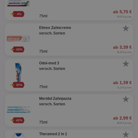
ab 5,75 €
4%
75ml
76,67 € je Liter
★
Elmex Zahncreme
versch. Sorten
ab 3,39 €
43%
75ml
45,20 € je Liter
★
Odol-med 3
versch. Sorten
ab 1,39 €
30%
75ml
11,12 € je Liter
★
Meridol Zahnpasta
versch. Sorten
ab 2,99 €
42%
75ml
39,87 € je Liter
★
Theramed 2 in 1