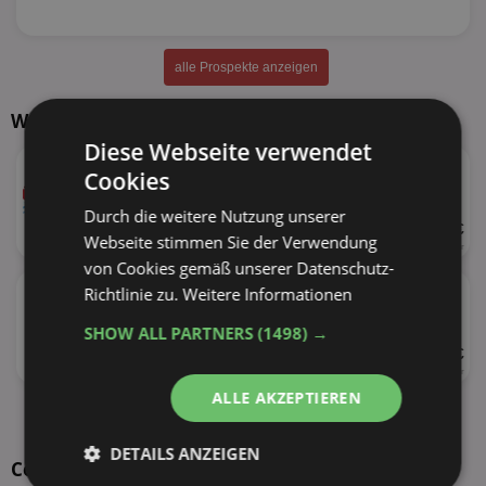
alle Prospekte anzeigen
Weitere Produkte von Colgate Edeka
Diese Webseite verwendet
★
Colgate
Cookies
versch. Sorten
Durch die weitere Nutzung unserer
UVP 2,49 €
Webseite stimmen Sie der Verwendung
75ml
33,20 € je Liter
von Cookies gemäß unserer Datenschutz-
★
Colgate Komplett
Richtlinie zu.
Weitere Informationen
versch. Sorten
SHOW ALL PARTNERS
(1498) →
UVP 1,69 €
75ml
22,53 € je Liter
ALLE AKZEPTIEREN
alle Produkte anzeigen
DETAILS ANZEIGEN
Colgate Total Sorten