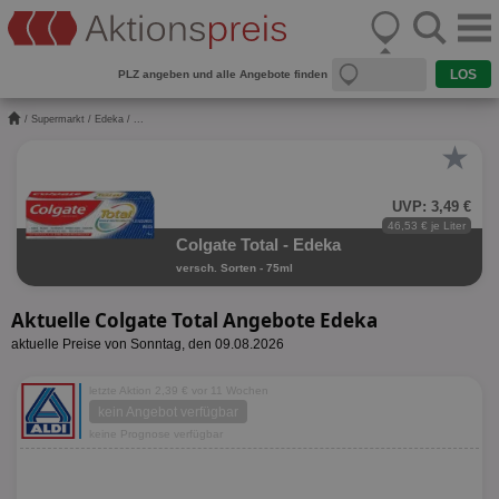
PLZ angeben und alle Angebote finden
/
Supermarkt
/
Edeka
/ ...
★
UVP: 3,49 €
46,53 € je Liter
Colgate Total - Edeka
versch. Sorten - 75ml
Aktuelle Colgate Total Angebote Edeka
aktuelle Preise von Sonntag, den 09.08.2026
letzte Aktion 2,39 € vor 11 Wochen
kein Angebot verfügbar
keine Prognose verfügbar