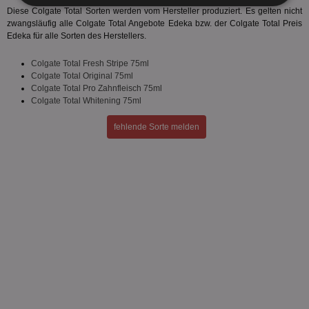
Unbedingt
Performance
Diese Colgate Total Sorten werden vom Hersteller produziert. Es gelten nicht
erforderlich
zwangsläufig alle Colgate Total Angebote Edeka bzw. der Colgate Total Preis
Edeka für alle Sorten des Herstellers.
Colgate Total Fresh Stripe 75ml
Targeting
Funktionalität
Colgate Total Original 75ml
Colgate Total Pro Zahnfleisch 75ml
Colgate Total Whitening 75ml
Unklassifizierte
fehlende Sorte melden
Unbedingt erforderlich
Performance
Targeting
Funktionalität
Unklassifizierte
Unbedingt erforderliche Cookies ermöglichen
wesentliche Kernfunktionen der Website wie die
Benutzeranmeldung und die Kontoverwaltung.
Ohne die unbedingt erforderlichen Cookies kann die