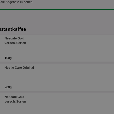
nale Angebote zu sehen.
nstantkaffee
Nescafé Gold
versch. Sorten
100g
Nestlé Caro Original
200g
Nescafé Gold
versch. Sorten