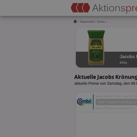
/
Supermarkt
/
Diska
/ ...
Jacobs 
200g
Aktuelle Jacobs Krönun
aktuelle Preise von Samstag, den 08
letzte Aktion 5,00 € vor 91 
kein Angebot verfügbar
keine Prognose verfügbar