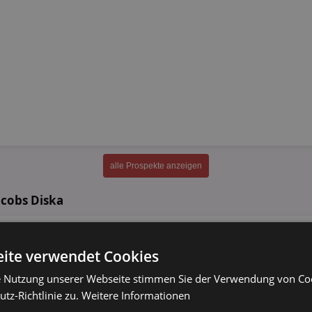
alle Prospekte anzeigen
acobs Diska
Jacobs Cappucchino
versch. Sorten
ite verwendet Cookies
e Nutzung unserer Webseite stimmen Sie der Verwendung von C
400 - 500g
tz-Richtlinie zu.
Weitere Informationen
Jacobs Krönung