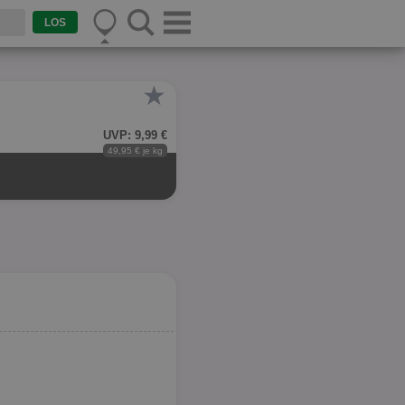
★
UVP: 9,99 €
49,95 € je kg