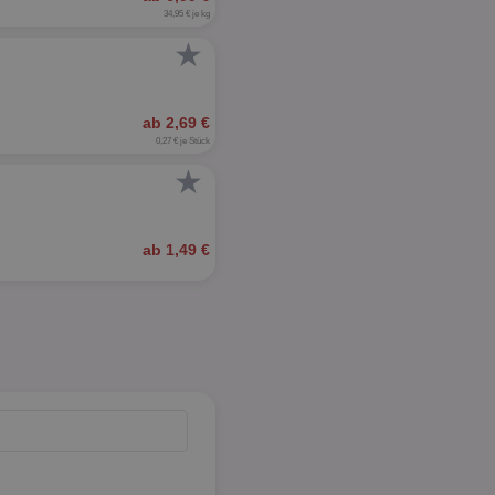
34,95 € je kg
★
ab 2,69 €
0,27 € je Stück
★
ab 1,49 €