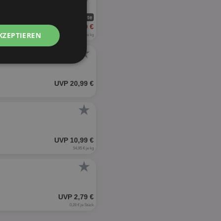
2 Angebote
ab 5,99 €
KZEPTIEREN
11,98 € je kg
★
Unklassifizierte
UVP 20,99 €
★
UVP 10,99 €
zierte
54,95 € je kg
meldung und die
★
wendet werden.
UVP 2,79 €
0,28 € je Stück