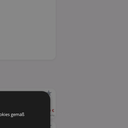
★
2,99 €
ookies gemäß
5,98 - 7,48 € je kg
★