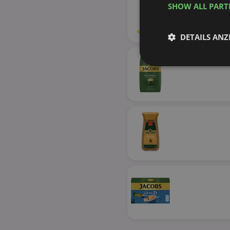
SHOW ALL PAR
43%
DETAILS ANZ
Unbedingt
erforderlich
Unbed
Unbedingt erforderli
Kontoverwaltung. Oh
Name
identifier
securitytoken