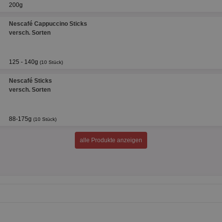
200g
Nescafé Cappuccino Sticks
versch. Sorten
125 - 140g
(10 Stück)
Nescafé Sticks
versch. Sorten
88-175g
(10 Stück)
alle Produkte anzeigen