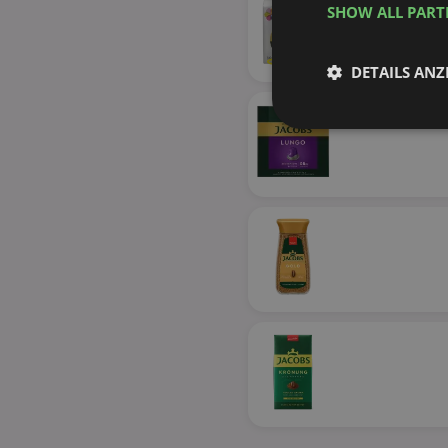
SHOW ALL PAR
36%
DETAILS ANZ
Unbedingt
erforderlich
Unbed
Unbedingt erforderli
Kontoverwaltung. Oh
Name
identifier
securitytoken