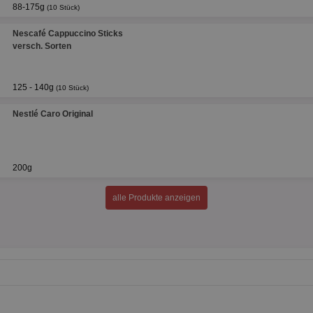
88-175g
(10 Stück)
Nescafé Cappuccino Sticks
versch. Sorten
125 - 140g
(10 Stück)
Nestlé Caro Original
200g
alle Produkte anzeigen