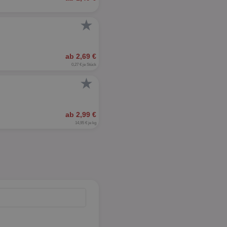
★
ab 2,69 €
0,27 € je Stück
★
ab 2,99 €
14,95 € je kg