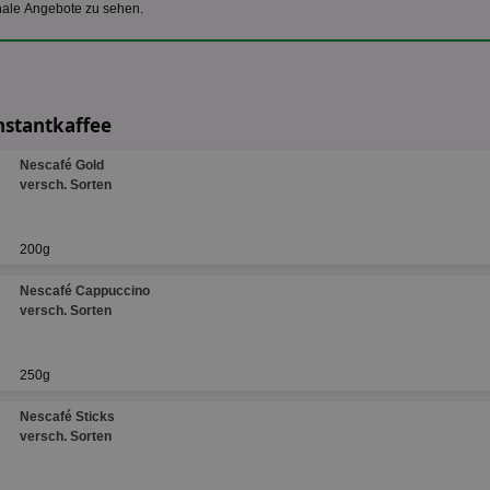
nale Angebote zu sehen.
nstantkaffee
Nescafé Gold
versch. Sorten
200g
Nescafé Cappuccino
versch. Sorten
250g
Nescafé Sticks
versch. Sorten