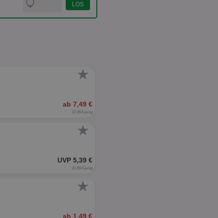
★
ab 7,49 €
37,45 € je kg
★
UVP 5,39 €
21,56 € je kg
★
ab 1,49 €