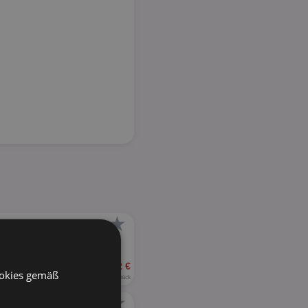
★
2,22 €
ookies gemäß
0,12 € je Stück
★