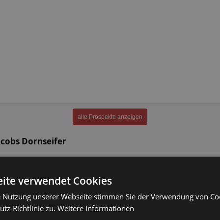
alle Prospekte anzeigen
acobs Dornseifer
Jacobs Pads
versch. Sorten
ite verwendet Cookies
e Nutzung unserer Webseite stimmen Sie der Verwendung von C
118g
(18 Stück)
tz-Richtlinie zu.
Weitere Informationen
Tassimo Kapseln