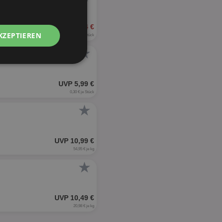
4,44 €
KZEPTIEREN
0,28 - 0,56 € je Stück
★
Unklassifizierte
UVP 5,99 €
0,30 € je Stück
★
UVP 10,99 €
zierte
54,95 € je kg
meldung und die
★
wendet werden.
UVP 10,49 €
20,98 € je kg