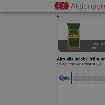
/
/
/ ...
Jacobs 
200g
Aktuelle Jacobs Krönun
aktuelle Preise von Freitag, den 07.0
letzte Aktion 5,00 € vor 91 
kein Angebot verfügbar
keine Prognose verfügbar