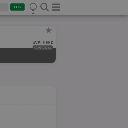
★
UVP: 9,99 €
49,95 € je kg