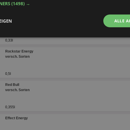
TNERS
(1498) →
Energy Drinks
Effect Energy Drink
EIGEN
ALLE A
versch. Sorten
Performance
Targeting
Funktionalität
0,33l
Rockstar Energy
versch. Sorten
0,5l
ingt erforderlich
Performance
Targeting
Funktionalität
Unklassifi
Red Bull
versch. Sorten
che Cookies ermöglichen wesentliche Kernfunktionen der Website wie die Benutzeran
ne die unbedingt erforderlichen Cookies kann die Website nicht ordnungsgemäß ver
0,355l
Provider
/
Domäne
Ablaufdatum
Beschreibung
aktionspreis.de
1 Jahr
Login speichern
Effect Energy
aktionspreis.de
1 Jahr
Login speichern