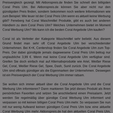
Preisvergleich gezeigt. Mit Aktionspreis.de finden Sie schnell den billigsten
MRM_UID
StickyADS.tv
2 Monate
Die
Coral Preis Ulm. Bei Aktionspreis.de können Sie aber nicht nur den
.ads.stickyadstv.com
un
ver
günstigsten Preis finden, sondern bekommen noch weitere Informationen wie
Inf
zum Beispiel: Wie teuer ist der Coral Preis Ulm wenn es aktuell keine Werbung
Nut
gibt?
Feneberg
hat Coral Waschmittel Produkte, gibt es auch bei anderen
Int
Händlern zu dem Coral Preis Ulm? Welches Unternehmen bietet im Moment
Web
ab,
Coral Werbung Ulm? Wo kann ich die besten Coral Angebote Ulm kaufen?
Anz
Coral ist als Vertreter der Kategorie
Waschmittel
sehr beliebt. Aus diesem
CMPS
3 Monate
Die
Casale Media Inc.
We
Grund findet man sehr oft Coral Angebote Ulm bei verschiedenster
.casalemedia.com
der
Unternehmen. Bei K+K, Centershop finden Sie Coral Angebote Ulm zum Top-
die
Preis. Der dabei günstigste jemals dagewesene Coral Preis Ulm betrug nur
ha
unglaubliche 3,99 €. Wenn mal keine Coral Angebote Ulm verfügbar sind.
IDE
1 Jahr
Die
Google LLC
Greifen Sie doch einfach mal auf Alternativprodukte wie Ariel, Weißer Riese
Dou
.doubleclick.net
Gel,
Coral
, Weißer Riese Gel, Spee, Dash, Sunil zurück. Die Coral Angebote
ent
Ulm sind oftmals günstiger als die Eigenmarken der Unternehmen. Deswegen
dar
ist ein Preisvergleich der Coral Werbung Ulm immer ratsam.
End
nut
die
Sie wollen sich immer aktuell über die Coral Angebote Ulm und die Coral
mög
Werbung Ulm informieren? Dann markieren Sie jetzt dieses Produkt als Ihren
Bes
ges
persönlichen Favoriten und setzen Sie anschließend einen Preisalarm. Jetzt
werden Sie regelmäßig über günstige Coral Werbung Ulm informiert und
UID
1 Monat
Die
Full Circle Studies Inc.
verpassen so mit keinen billigen Coral Preis Ulm mehr. So verpassen Sie nun
ein
.ads.stickyadstv.com
mit nur wenig Aufwand keinen günstigen Coral Preis Ulm bzw. eine aktuelle
mas
Ben
Coral Werbung Ulm mehr. Aktionspreis.de hat den aktuellen Coral Preis Ulm,