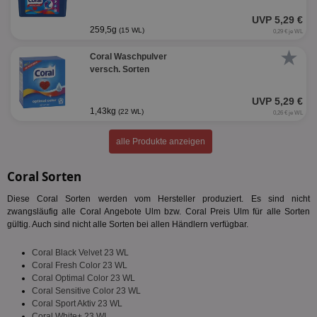
Targeting
Funktionalität
UVP 5,29 €
259,5g
(15 WL)
0,29 € je WL
★
Coral Waschpulver
versch. Sorten
Unklassifizierte
UVP 5,29 €
1,43kg
(22 WL)
0,26 € je WL
alle Produkte anzeigen
Coral Sorten
Unbedingt erforderlich
Performance
Targeting
Funktionalität
Unklassifizierte
Diese Coral Sorten werden vom Hersteller produziert. Es sind nicht
zwangsläufig alle Coral Angebote Ulm bzw. Coral Preis Ulm für alle Sorten
Unbedingt erforderliche Cookies ermöglichen
gültig. Auch sind nicht alle Sorten bei allen Händlern verfügbar.
wesentliche Kernfunktionen der Website wie die
Benutzeranmeldung und die Kontoverwaltung.
Coral Black Velvet 23 WL
Ohne die unbedingt erforderlichen Cookies kann die
Website nicht ordnungsgemäß verwendet werden.
Coral Fresh Color 23 WL
Coral Optimal Color 23 WL
Name
Provider
/
Domäne
Ablaufdatum
Be
Coral Sensitive Color 23 WL
Coral Sport Aktiv 23 WL
identifier
aktionspreis.de
1 Jahr
Log
Coral White+ 23 WL