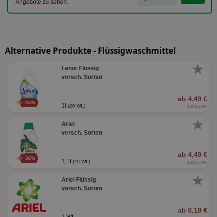
Angebote zu sehen.
Alternative Produkte - Flüssigwaschmittel
★
Lenor Flüssig
versch. Sorten
ab 4,49 €
25%
1l
(20 WL)
0,22 € je WL
★
Ariel
versch. Sorten
ab 4,49 €
36%
1,1l
(20 WL)
0,22 € je WL
★
Ariel Flüssig
versch. Sorten
ab 0,18 €