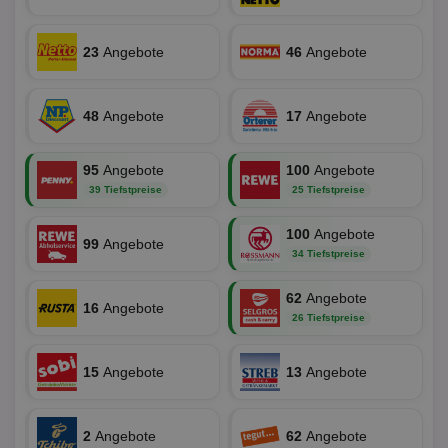
Hub
ber
Wer
ge
23
Angebote
46
Angebote
PugT
1 Monat
Reg
PubMatic Inc.
ID,
.pubmatic.com
Ben
48
Angebote
17
Angebote
wi
Bes
ide
We
95
Angebote
100
Angebote
ver
ver
39 Tiefstpreise
25 Tiefstpreise
Anz
IDSYNC
1 Jahr
Die
Verizon
100
Angebote
99
Angebote
Inf
Communications Inc.
34 Tiefstpreise
der
.analytics.yahoo.com
Web
Wer
62
Angebote
En
16
Angebote
mög
26 Tiefstpreise
Bes
ges
15
Angebote
13
Angebote
TestIfCookieP
1 Jahr 1
Die
Smart AdServer SAS
Monat
ve
.smartadserver.com
Wer
Web
rel
2
Angebote
62
Angebote