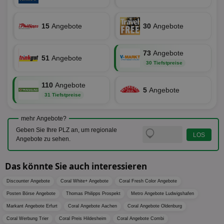
KRTBCOOKIE_80
3 Monate
Die
PubMatic, Inc.
We
.pubmatic.com
um 
15
Angebote
30
Angebote
Onl
Kam
ind
ide
73
Angebote
Nut
51
Angebote
int
30 Tiefstpreise
ein
ang
kan
110
Angebote
Anz
5
Angebote
31 Tiefstpreise
und
und
We
wer
mehr Angebote?
Anz
Geben Sie Ihre PLZ an, um regionale
Ben
Angebote zu sehen.
demdex
6 Monate
Mit
Adobe Inc.
Ad
.demdex.net
gr
Das könnte Sie auch interessieren
wie
ID-
Seg
Discounter Angebote
Coral White+ Angebote
Coral Fresh Color Angebote
Mod
Posten Börse Angebote
Thomas Philipps Prospekt
Metro Angebote Ludwigshafen
Ber
aus
Markant Angebote Erfurt
Coral Angebote Aachen
Coral Angebote Oldenburg
bitoIsSecure
1 Jahr
Prä
Comcast Corporation
Coral Werbung Trier
Coral Preis Hildesheim
Coral Angebote Combi
rel
.bidr.io