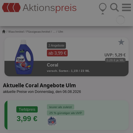
/
Waschmittel
/
Flüssigwaschmittel
/
...
/ Ulm
★
2 Angebote
ab 3,99 €
UVP: 5,29 €
0,26 € je WL
Coral
versch. Sorten - 1,15l / 23 WL
Aktuelle Coral Angebote Ulm
aktuelle Preise von Donnerstag, den 06.08.2026
teurer als zuletzt
Tiefstpreis
25 % günstiger als UVP
3,99 €