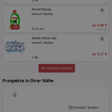
1 WL
★
Persil Flüssig
versch. Sorten
ab 5,99 €
11%
1l
(20 WL)
0,30 € je WL
★
Weißer Riese Gel
versch. Sorten
ab 0,17 €
1 WL
alle Produkte anzeigen
Prospekte in Ihrer Nähe