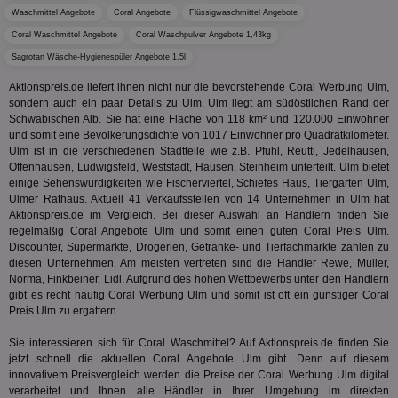
Wer
Waschmittel Angebote
Coral Angebote
Flüssigwaschmittel Angebote
vo
Dri
Coral Waschmittel Angebote
Coral Waschpulver Angebote 1,43kg
ber
Sagrotan Wäsche-Hygienespüler Angebote 1,5l
Wer
Geb
Aktionspreis.de liefert ihnen nicht nur die bevorstehende Coral Werbung Ulm,
matchfreewheel
.w55c.net
1 Monat
Die
sondern auch ein paar Details zu Ulm. Ulm liegt am südöstlichen Rand der
ver
Schwäbischen Alb. Sie hat eine Fläche von 118 km² und 120.000 Einwohner
Nu
und somit eine Bevölkerungsdichte von 1017 Einwohner pro Quadratkilometer.
Int
ver
Ulm ist in die verschiedenen Stadtteile wie z.B. Pfuhl, Reutti, Jedelhausen,
Koo
Offenhausen, Ludwigsfeld, Weststadt, Hausen, Steinheim unterteilt. Ulm bietet
Anz
einige Sehenswürdigkeiten wie Fischerviertel, Schiefes Haus, Tiergarten Ulm,
Nut
mög
Ulmer Rathaus. Aktuell 41 Verkaufsstellen von 14 Unternehmen in Ulm hat
Ver
Aktionspreis.de im Vergleich. Bei dieser Auswahl an Händlern finden Sie
Rel
regelmäßig Coral Angebote Ulm und somit einen guten Coral Preis Ulm.
Discounter, Supermärkte, Drogerien, Getränke- und Tierfachmärkte zählen zu
CMPRO
3 Monate
Die
Casale Media Inc.
We
.casalemedia.com
diesen Unternehmen. Am meisten vertreten sind die Händler Rewe, Müller,
der
Norma, Finkbeiner, Lidl. Aufgrund des hohen Wettbewerbs unter den Händlern
die
gibt es recht häufig Coral Werbung Ulm und somit ist oft ein günstiger Coral
ha
Preis Ulm zu ergattern.
DSID
1 Stunde
Die
Google LLC
Ihr
.doubleclick.net
Sie interessieren sich für Coral Waschmittel? Auf Aktionspreis.de finden Sie
Ben
jetzt schnell die aktuellen Coral Angebote Ulm gibt. Denn auf diesem
not
geh
innovativem Preisvergleich werden die Preise der Coral Werbung Ulm digital
ein
verarbeitet und Ihnen alle Händler in Ihrer Umgebung im direkten