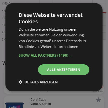
Diese Webseite verwendet
Cookies
Durch die weitere Nutzung unserer
Webseite stimmen Sie der Verwendung
von Cookies gemäß unserer Datenschutz-
Richtlinie zu.
Weitere Informationen
SHOW ALL PARTNERS
(1498) →
Weitere Produkte von Coral
ALLE AKZEPTIEREN
★
Coral Magic Wash
versch. Sorten
DETAILS ANZEIGEN
ab 2,89 €
55%
840ml
(21 WL)
Unbedingt
Performance
3,44 € je Liter
erforderlich
★
Coral Caps
versch. Sorten