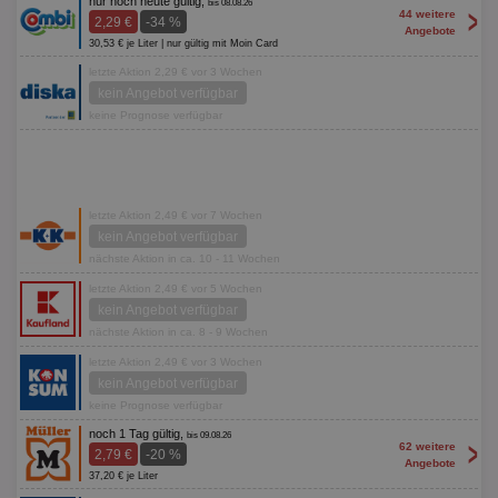
nur noch heute gültig,
bis 08.08.26
>
44 weitere
2,29 €
-34 %
Angebote
30,53 € je Liter | nur gültig mit Moin Card
letzte Aktion 2,29 € vor 3 Wochen
kein Angebot verfügbar
keine Prognose verfügbar
letzte Aktion 2,49 € vor 7 Wochen
kein Angebot verfügbar
nächste Aktion in ca. 10 - 11 Wochen
letzte Aktion 2,49 € vor 5 Wochen
kein Angebot verfügbar
nächste Aktion in ca. 8 - 9 Wochen
letzte Aktion 2,49 € vor 3 Wochen
kein Angebot verfügbar
keine Prognose verfügbar
noch 1 Tag gültig,
bis 09.08.26
>
62 weitere
2,79 €
-20 %
Angebote
37,20 € je Liter