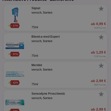
★
Signal
versch. Sorten
ab 0,99 €
17%
75ml
13,20 € je Liter
★
Blend-a-med Expert
versch. Sorten
ab 1,29 €
57%
75ml
17,20 € je Liter
★
Meridol
versch. Sorten
ab 2,99 €
42%
75ml
39,87 € je Liter
★
Sensodyne Proschmelz
versch. Sorten
ab 2,99 €