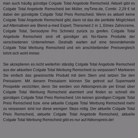
um 
man auch häufig günstige Colgate Total Angebote Remscheid. Aktuell gibt es
Onl
Colgate Total Angebote Remscheid bei Müller, myTime.de, Combi. 2,29 € ist
Kam
ind
dabei der günstigste Colgate Total Preis Remscheid. Wenn es aktuell keine
ide
Colgate Total Angebote Remscheid gibt, dann ist das die perfekte Möglichkeit
Nut
auf Alternativen wie Blend-a-med Expert, Theramed 2 in 1, Elmex Zahncreme,
int
ein
Colgate Total,
Sensodyne Pro Schmelz
zurück zu greifen. Colgate Total
ang
Angebote Remscheid sind oft günstiger als No-Name Produkte der
kan
verschiedenen Unternehmen. Deshalb warten auf eine bevorstehende
Anz
Colgate Total Werbung Remscheid und ein anschließender Preisvergleich
und
und
lohnt sich wohl immer.
We
wer
Sie akzeptieren es nicht weiterhin ständig Colgate Total Angebote Remscheid
Anz
Ben
aus der aktuellen Colgate Total Werbung Remscheid zu verpassen? Markieren
Sie einfach das gewünschte Produkt mit dem Stern und setzen Sie den
demdex
6 Monate
Mit
Adobe Inc.
Preisalarm. Mit diesem Preisalarm können Sie getrost auf Supermarkt
Ad
.demdex.net
Prospekte verzichten, denn Sie werden von Aktionspreis.de per Email über
gr
wie
Colgate Total Werbung Remscheid alarmiert und finden so schnell die
ID-
günstigen Colgate Total Preis Remscheid. Um keinen günstigen Colgate Total
Seg
Preis Remscheid bzw. eine aktuelle Colgate Total Werbung Remscheid mehr
Mod
zu verpassen sind nur diese wenigen Steps nötig. Der aktuelle Colgate Total
Ber
aus
Preis Remscheid, aktuelle Colgate Total Angebote Remscheid, aktuelle
Colgate Total Werbung Remscheid gibt es nur auf Aktionspreis.de!
bitoIsSecure
1 Jahr
Prä
Comcast Corporation
rel
.bidr.io
Wer
vo