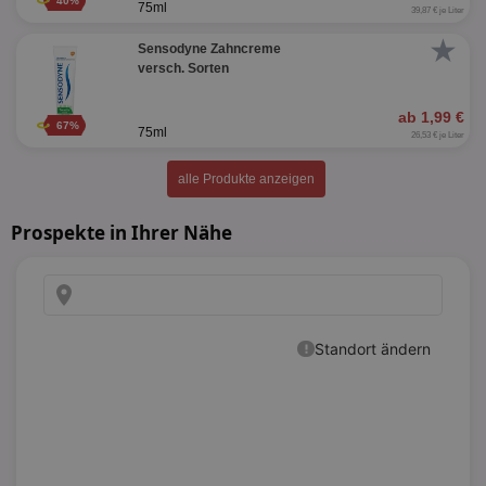
40%
75ml
39,87 € je Liter
★
Sensodyne Zahncreme
versch. Sorten
ab 1,99 €
67%
75ml
26,53 € je Liter
alle Produkte anzeigen
Prospekte in Ihrer Nähe