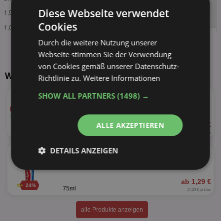
Diese Webseite verwendet
Cookies
Durch die weitere Nutzung unserer
Webseite stimmen Sie der Verwendung
von Cookies gemäß unserer Datenschutz-
Weitere Produkte von Colgate
Richtlinie zu.
Weitere Informationen
★
Colgate
SHOW ALL PARTNERS
(1498) →
versch. Sorten
ALLE AKZEPTIEREN
ab 1,25 €
50%
75ml
16,67 € je Liter
★
DETAILS ANZEIGEN
Colgate Komplett
versch. Sorten
Unbedingt
Performance
erforderlich
ab 1,29 €
24%
75ml
17,20 € je Liter
alle Produkte anzeigen
Targeting
Funktionalität