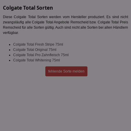
Colgate Total Sorten
Diese Colgate Total Sorten werden vom Hersteller produziert. Es sind nicht
Unklassifizierte
zwangsläufig alle Colgate Total Angebote Remscheid bzw. Colgate Total Preis
Remscheid für alle Sorten gültig. Auch sind nicht alle Sorten bei allen Händlern
verfügbar.
Colgate Total Fresh Stripe 75ml
Colgate Total Original 75ml
Colgate Total Pro Zahnfleisch 75ml
Colgate Total Whitening 75ml
Unbedingt erforderlich
Performance
Targeting
Funktionalität
Unklassifizierte
fehlende Sorte melden
Unbedingt erforderliche Cookies ermöglichen
wesentliche Kernfunktionen der Website wie die
Benutzeranmeldung und die Kontoverwaltung.
Ohne die unbedingt erforderlichen Cookies kann die
Website nicht ordnungsgemäß verwendet werden.
Name
Provider
/
Domäne
Ablaufdatum
Be
identifier
aktionspreis.de
1 Jahr
Log
securitytoken
aktionspreis.de
1 Jahr
Log