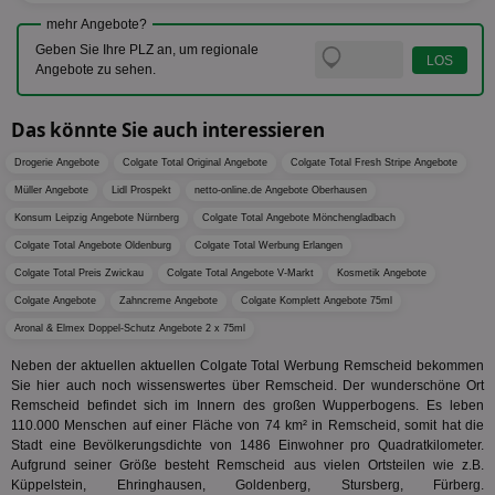
für die 
mehr Angebote?
TDCPM
1 Jahr
Die
The Trade Desk Inc.
Analys
Inf
.adsrvr.org
verwen
Geben Sie Ihre PLZ an, um regionale
der
Angebote zu sehen.
Web
Wer
En
mög
Das könnte Sie auch interessieren
Bes
ges
Drogerie Angebote
Colgate Total Original Angebote
Colgate Total Fresh Stripe Angebote
uid-bp-36033
.ads.stickyadstv.com
2 Monate
Die
Müller Angebote
Lidl Prospekt
netto-online.de Angebote Oberhausen
Nut
Int
Konsum Leipzig Angebote Nürnberg
Colgate Total Angebote Mönchengladbach
Web
ab,
Colgate Total Angebote Oldenburg
Colgate Total Werbung Erlangen
Wer
Colgate Total Preis Zwickau
Colgate Total Angebote V-Markt
Kosmetik Angebote
dem
Prä
Colgate Angebote
Zahncreme Angebote
Colgate Komplett Angebote 75ml
lie
Aronal & Elmex Doppel-Schutz Angebote 2 x 75ml
3pi
3 Monate
Leg
ID5 Technology Ltd
den
.id5-sync.com
Neben der aktuellen aktuellen Colgate Total Werbung Remscheid bekommen
We
Dri
Sie hier auch noch wissenswertes über Remscheid. Der wunderschöne Ort
Bes
Remscheid befindet sich im Innern des großen Wupperbogens. Es leben
We
110.000 Menschen auf einer Fläche von 74 km² in Remscheid, somit hat die
kön
Stadt eine Bevölkerungsdichte von 1486 Einwohner pro Quadratkilometer.
Ser
Hub
Aufgrund seiner Größe besteht Remscheid aus vielen Ortsteilen wie z.B.
ber
Küppelstein, Ehringhausen, Goldenberg, Stursberg, Fürberg.
Wer