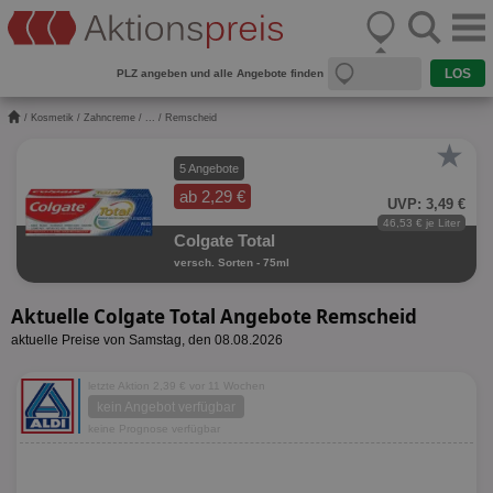
PLZ angeben und alle Angebote finden
/
Kosmetik
/
Zahncreme
/
...
/ Remscheid
★
5 Angebote
ab 2,29 €
UVP: 3,49 €
46,53 € je Liter
Colgate Total
versch. Sorten - 75ml
Aktuelle Colgate Total Angebote Remscheid
aktuelle Preise von Samstag, den 08.08.2026
letzte Aktion 2,39 € vor 11 Wochen
kein Angebot verfügbar
keine Prognose verfügbar