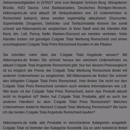
Sehenswürdigkeiten in {STADT sind zum Beispiel Schloss Burg, Müngstener
ge
Brücke, H2O Sauna- Und Badeparadies, Deutsches Röntgen-Museum.
PugT
1 Monat
Reg
PubMatic Inc.
Aktionspreis.de sind aktuell 38 Verkaufsstellen von 15 Unternehmen in
ID,
.pubmatic.com
Remscheid bekannt, diese werden regelmäßig aktualisiert. Discounter,
Ben
Supermärkte, Drogerien, Getränke- und Tierfachmärkte können Sie somit
wi
Bes
schnell auf Aktionspreis.de vergleichen. In Ihrer Stadt sind die Händler Aldi
ide
Nord, dm, Lidl, Penny, Netto Marken-Discount am meisten vertreten. Viele
We
Händler locken mit günstiger Colgate Total Werbung Remscheid und einen
ver
unschlagbaren Colgate Total Preis Remscheid Kunden in die Filialen.
ver
Anz
Sie möchten mehr über die Colgate Total Angebote wissen? Mit
IDSYNC
1 Jahr
Die
Verizon
Aktionspreis.de finden Sie schnell heraus bei welchem Unternehmen es
Inf
Communications Inc.
der
aktuell Colgate Total Angebote Remscheid gibt. Nur bei diesem Preisvergleich
.analytics.yahoo.com
Web
ist es möglich die Preise der Colgate Total Werbung Remscheid direkt mit
Wer
anderen Unternehmen zu vergleichen. Mit Aktionspreis.de finden Sie schnell
En
den billigsten Colgate Total Preis Remscheid. Hier finden Sie nicht nur den
mög
Bes
Colgate Total Preis Remscheid sondern auch weitere Informationen wie z.B.
ges
Wie teuer ist der Colgate Total Preis Remscheid, wenn das Produkt aktuell
nicht im Angebot ist?
Metro
hat Colgate Total Produkte, gibt es auch bei
TestIfCookieP
1 Jahr 1
Die
Smart AdServer SAS
anderen Händlern zu dem Colgate Total Preis Remscheid? Welches
Monat
ve
.smartadserver.com
Wer
Unternehmen bietet im Moment Colgate Total Werbung Remscheid? Wo kann
Web
ich die besten Colgate Total Angebote Remscheid kaufen?
rel
KRTBCOOKIE_80
3 Monate
Die
Aktionspreis.de hatte alle Produkte in verschiedene Kategorien eingeteilt.
PubMatic, Inc.
We
.pubmatic.com
Colgate Total ist Vertreter der Kategorie
Kosmetik
. Da es sehr beliebt ist findet