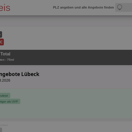
PLZ angeben und alle Angebote finden
e
 €
Total
ten - 75ml
 Angebote Lübeck
08.2026
zuletzt
tiger als UVP
Wochen