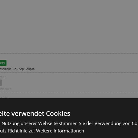
reis
mit Rossmann 10% App-Coupon
ochen
4 Wochen
Wochen
ite verwendet Cookies
Wochen
e Nutzung unserer Webseite stimmen Sie der Verwendung von C
tz-Richtlinie zu.
Weitere Informationen
Wochen