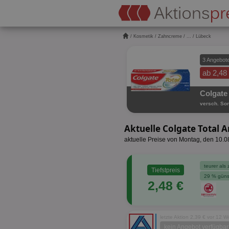
/
Kosmetik
/
Zahncreme
/
...
/ Lübeck
3 Angebot
ab 2,48
Colgate 
versch. Sor
Aktuelle Colgate Total
aktuelle Preise von Montag, den 10.
teurer als 
Tiefstpreis
29 % güns
2,48 €
letzte Aktion 2,39 € vor 12 
kein Angebot verfügbar