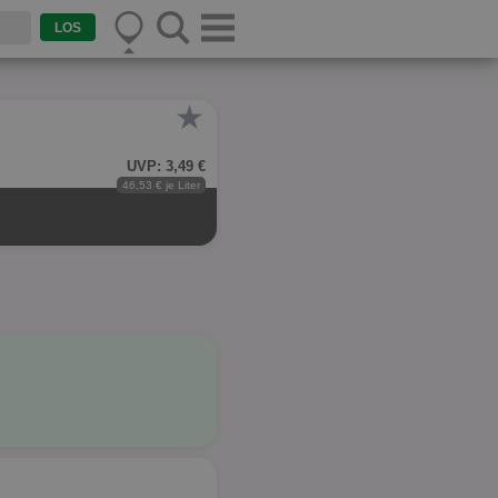
★
UVP: 3,49 €
46,53 € je Liter