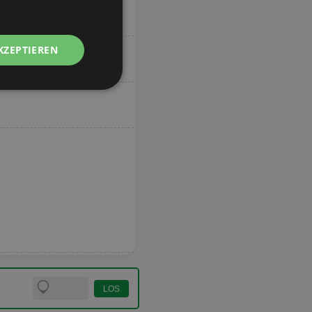
KZEPTIEREN
Unklassifizierte
zierte
meldung und die
wendet werden.