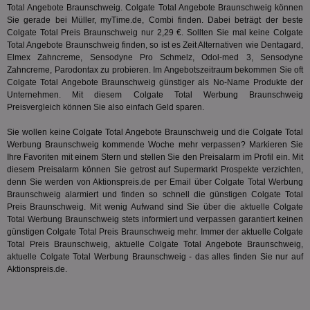
um 
Total Angebote Braunschweig. Colgate Total Angebote Braunschweig können
Onl
Sie gerade bei Müller, myTime.de, Combi finden. Dabei beträgt der beste
Kam
ind
Colgate Total Preis Braunschweig nur 2,29 €. Sollten Sie mal keine Colgate
ide
Total Angebote Braunschweig finden, so ist es Zeit Alternativen wie Dentagard,
Nut
Elmex Zahncreme, Sensodyne Pro Schmelz,
Odol-med 3
, Sensodyne
int
ein
Zahncreme, Parodontax zu probieren. Im Angebotszeitraum bekommen Sie oft
ang
Colgate Total Angebote Braunschweig günstiger als No-Name Produkte der
kan
Unternehmen. Mit diesem Colgate Total Werbung Braunschweig
Anz
Preisvergleich können Sie also einfach Geld sparen.
und
und
We
Sie wollen keine Colgate Total Angebote Braunschweig und die Colgate Total
wer
Werbung Braunschweig kommende Woche mehr verpassen? Markieren Sie
Anz
Ben
Ihre Favoriten mit einem Stern und stellen Sie den Preisalarm im Profil ein. Mit
diesem Preisalarm können Sie getrost auf Supermarkt Prospekte verzichten,
demdex
6 Monate
Mit
Adobe Inc.
denn Sie werden von Aktionspreis.de per Email über Colgate Total Werbung
Ad
.demdex.net
Braunschweig alarmiert und finden so schnell die günstigen Colgate Total
gr
wie
Preis Braunschweig. Mit wenig Aufwand sind Sie über die aktuelle Colgate
ID-
Total Werbung Braunschweig stets informiert und verpassen garantiert keinen
Seg
günstigen Colgate Total Preis Braunschweig mehr. Immer der aktuelle Colgate
Mod
Total Preis Braunschweig, aktuelle Colgate Total Angebote Braunschweig,
Ber
aus
aktuelle Colgate Total Werbung Braunschweig - das alles finden Sie nur auf
Aktionspreis.de.
bitoIsSecure
1 Jahr
Prä
Comcast Corporation
rel
.bidr.io
Wer
vo