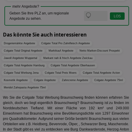
für die 
mehr Angebote?
TDCPM
1 Jahr
Die
The Trade Desk Inc.
Analys
Inf
.adsrvr.org
verwen
Geben Sie Ihre PLZ an, um regionale
der
Angebote zu sehen.
Web
Wer
En
mög
Das könnte Sie auch interessieren
Bes
ges
Drogeriemärkte Angebote
Colgate Total Pro Zahnfleisch Angebote
uid-bp-36033
.ads.stickyadstv.com
2 Monate
Die
Colgate Total Original Angebote
Marktkauf Angebote
Netto Marken-Discount Prospekt
Nut
Int
Jawoll Angebote Wuppertal
Markant nah & frisch Angebote Zwickau
Web
ab,
Colgate Total Angebote Hamburg
Colgate Total Angebote Oberhausen
Wer
Colgate Total Werbung Jena
Colgate Total Preis Moers
Colgate Total Angebote Action
dem
Prä
Kosmetik Angebote
Colgate Angebote
Zahncreme Angebote
Colgate Angebote 75ml
lie
Meridol Zahnpasta Angebote 75ml
3pi
3 Monate
Leg
ID5 Technology Ltd
den
.id5-sync.com
Wo Sie die Colgate Total Werbung Braunschweig finden können erfahren Sie
We
Dri
gleich, doch wo liegt eigentlich Braunschweig? Braunschweig ist zu finden im
Bes
Norddeutschen Tiefland. Mit einer Fläche von 192 km² und 249.000
We
Einwohnern hat Braunschweig eine Bevölkerungsdichte von 1297 Einwohner
kön
pro Quadratkilometer. Aufgrund seiner Größe besteht Braunschweig aus vielen
Ser
Hub
Ortsteilen wie z.B. Heidberg, Bevenrode, Ölper, , Schwarzer Berg, Mascherode.
ber
In der Stadt gibt es viel zu entdecken wie Burg Dankwarderode, Herzog Anton
Wer