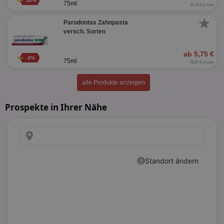
30%
75ml
11,12 € je Liter
★
Parodontax Zahnpasta
versch. Sorten
ab 5,75 €
4%
75ml
76,67 € je Liter
alle Produkte anzeigen
Prospekte in Ihrer Nähe