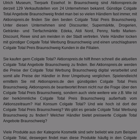
Ulrich Museum, Tierpark Essehof. In Braunschweig sind Aktionspreis.de
ge
derzeit 129 Verkaufsstellen von 24 Unternehmen bekannt. Günstige Colgate
PugT
1 Monat
Reg
PubMatic Inc.
Total Angebote Braunschweig findet man bei so vielen Händlern fast immer, mit
ID,
.pubmatic.com
Aktionspreis.de finden Sie den besten Colgate Total Preis Braunschweig.
Ben
Unter diesen Unternehmen sind Discounter, Supermärkte, Drogerien,
wi
Bes
Getränke- und Tierfachmärkte. Edeka, Aldi Nord, Penny, Netto Marken-
ide
Discount, Rewe sind am meisten in der Stadt vertreten. Viele Händler locken
We
mit günstiger Colgate Total Werbung Braunschweig und einen unschlagbaren
ver
Colgate Total Preis Braunschweig Kunden in die Filialen.
ver
Anz
Sie kaufen gern Colgate Total? Aktionspreis.de hilft Ihnen schnell die aktuellen
IDSYNC
1 Jahr
Die
Verizon
Colgate Total Angebote Braunschweig zu finden. Bei Aktionspreis.de werden
Inf
Communications Inc.
der
die Preise der Colgate Total Werbung Braunschweig digital verarbeitet und
.analytics.yahoo.com
Web
somit alle Preise der Händler in Ihrer Umgebung verglichen. Spielendleicht
Wer
ermitteln Sie mit Aktionspreis.de den günstigsten Colgate Total Preis
En
Braunschweig. Aktionspreis.de beantwortet Ihnen nicht nur die Frage über den
mög
Bes
Colgate Total Preis Braunschweig, sondern auch viele weitere wie z.B. Wie ist
ges
der herkömmliche Colgate Total Preis Braunschweig außerhalb vom
Aktionszeitraum? Hat
Konsum
Colgate Total? Und wie hoch ist dort der
TestIfCookieP
1 Jahr 1
Die
Smart AdServer SAS
Colgate Total Preis Braunschweig? Wo gibt es gerade Colgate Total Werbung
Monat
ve
.smartadserver.com
Wer
Braunschweig zu finden? Welcher Händler bietet preiswerte Colgate Total
Web
Angebote Braunschweig?
rel
KRTBCOOKIE_80
3 Monate
Die
Viele Produkte aus der Kategorie
Kosmetik
sind sehr beliebt wie zum Beispiel
PubMatic, Inc.
We
.pubmatic.com
Colgate Total, deswegen findet man diese Produkte häufig in den Colgate