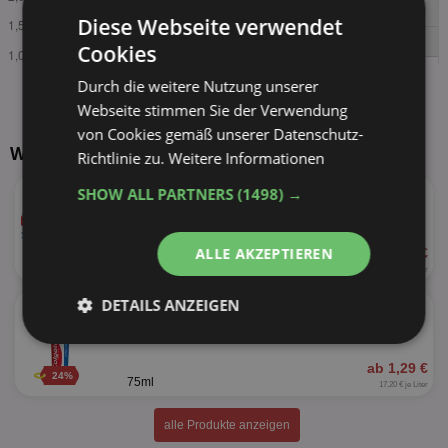
Diese Webseite verwendet
Cookies
Durch die weitere Nutzung unserer
Webseite stimmen Sie der Verwendung
von Cookies gemäß unserer Datenschutz-
Weitere Produkte von Colgate
Richtlinie zu.
Weitere Informationen
★
Colgate
SHOW ALL PARTNERS
(1498) →
versch. Sorten
ALLE AKZEPTIEREN
ab 1,25 €
50%
75ml
16,67 € je Liter
★
DETAILS ANZEIGEN
Colgate Komplett
versch. Sorten
Unbedingt
Performance
erforderlich
ab 1,29 €
24%
75ml
17,20 € je Liter
alle Produkte anzeigen
Targeting
Funktionalität