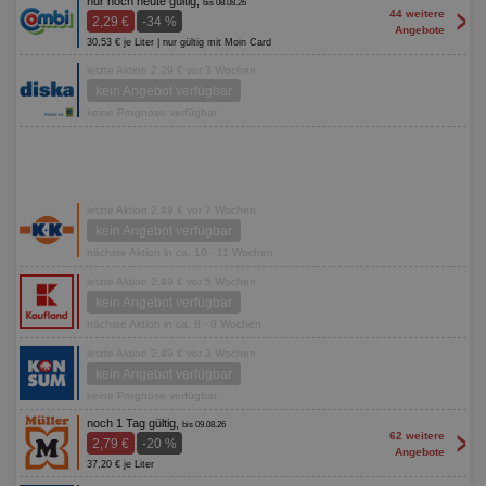
nur noch heute gültig,
bis 08.08.26
>
44 weitere
2,29 €
-34 %
Angebote
30,53 € je Liter | nur gültig mit Moin Card
letzte Aktion 2,29 € vor 3 Wochen
kein Angebot verfügbar
keine Prognose verfügbar
letzte Aktion 2,49 € vor 7 Wochen
kein Angebot verfügbar
nächste Aktion in ca. 10 - 11 Wochen
letzte Aktion 2,49 € vor 5 Wochen
kein Angebot verfügbar
nächste Aktion in ca. 8 - 9 Wochen
letzte Aktion 2,49 € vor 3 Wochen
kein Angebot verfügbar
keine Prognose verfügbar
noch 1 Tag gültig,
bis 09.08.26
>
62 weitere
2,79 €
-20 %
Angebote
37,20 € je Liter