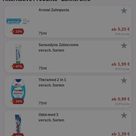
★
Aronal Zahnpasta
ab 5,25 €
12%
75ml
70,00 € je Liter
★
Sensodyne Zahncreme
versch. Sorten
ab 1,99 €
67%
75ml
26,53 € je Liter
★
Theramed 2 in 1
versch. Sorten
ab 0,99 €
34%
75ml
13,20 € je Liter
★
Odol-med 3
versch. Sorten
ab 1,39 €