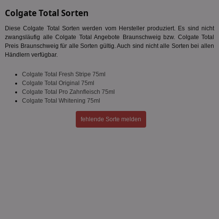
Colgate Total Sorten
Diese Colgate Total Sorten werden vom Hersteller produziert. Es sind nicht
Unklassifizierte
zwangsläufig alle Colgate Total Angebote Braunschweig bzw. Colgate Total
Preis Braunschweig für alle Sorten gültig. Auch sind nicht alle Sorten bei allen
Händlern verfügbar.
Colgate Total Fresh Stripe 75ml
Colgate Total Original 75ml
Colgate Total Pro Zahnfleisch 75ml
Colgate Total Whitening 75ml
Unbedingt erforderlich
Performance
Targeting
Funktionalität
Unklassifizierte
fehlende Sorte melden
Unbedingt erforderliche Cookies ermöglichen
wesentliche Kernfunktionen der Website wie die
Benutzeranmeldung und die Kontoverwaltung.
Ohne die unbedingt erforderlichen Cookies kann die
Website nicht ordnungsgemäß verwendet werden.
Name
Provider
/
Domäne
Ablaufdatum
Be
identifier
aktionspreis.de
1 Jahr
Log
securitytoken
aktionspreis.de
1 Jahr
Log