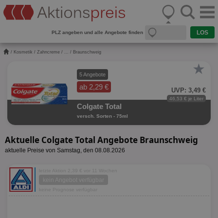
PLZ angeben und alle Angebote finden
/
Kosmetik
/
Zahncreme
/
...
/ Braunschweig
★
5 Angebote
ab 2,29 €
UVP: 3,49 €
46,53 € je Liter
Colgate Total
versch. Sorten - 75ml
Aktuelle Colgate Total Angebote Braunschweig
aktuelle Preise von Samstag, den 08.08.2026
letzte Aktion 2,39 € vor 11 Wochen
kein Angebot verfügbar
keine Prognose verfügbar