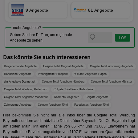
Google
Inf
Cookie
un
verwen
9
Angebote
81
Angebote
zu 
eindeu
zu unt
tuuid_lu
.360yield.com
3 Monate
Ent
indem e
Bes
generi
mehr Angebote?
Bid
als Cli
Bes
Geben Sie Ihre PLZ an, um regionale
zugewi
Web
ist in j
Angebote zu sehen.
kan
Seiten
Bid
auf ein
We
enthal
Das könnte Sie auch interessieren
sic
zur Be
Bes
Besuche
Anz
und
Drogeriemärkte Angebote
Colgate Total Original Angebote
Colgate Total Whitening Angebote
sie
Kampa
für die 
Handelshof Angebote
Pfennigpfeifer Prospekt
V-Markt Angebote Hagen
TDCPM
1 Jahr
Die
The Trade Desk Inc.
Analys
Inf
dm Angebote Darmstadt
Colgate Total Angebote Nürnberg
.adsrvr.org
Colgate Total Angebote Münster
verwen
der
Colgate Total Werbung Paderborn
Colgate Total Preis Hildesheim
Web
Wer
Colgate Total Angebote Marktkauf
Kosmetik Angebote
Colgate Angebote
En
mög
Zahncreme Angebote
Colgate Angebote 75ml
Parodontax Angebote 75ml
Bes
ges
Hier bekommen Sie nicht nur alle Infos über die Colgate Total Werbung
Bayreuth sondern auch nützliche Details über Bayreuth. Der Ort Bayreuth liegt
uid-bp-36033
.ads.stickyadstv.com
2 Monate
Die
Nut
am Roten Main. Mit einer Fläche von 66 km² und 73.065 Einwohnern hat
Int
Bayreuth eine Bevölkerungsdichte von 1107 Einwohner pro Quadratkilometer.
Web
Da Bayreuth sehr groß ist wurde Sie in verschiedene Ortsteile eingeteilt wie