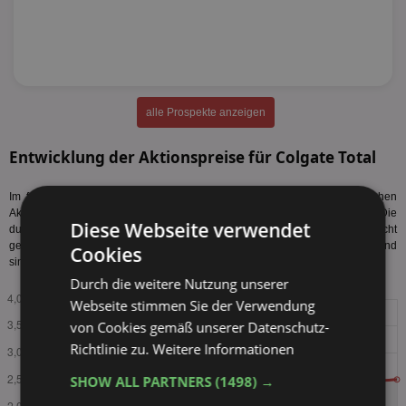
alle Prospekte anzeigen
Entwicklung der Aktionspreise für Colgate Total
Im folgenden Diagramm sehen Sie die Entwicklung der durchschnittlichen
Aktionspreise von Colgate Total 75ml der letzten zwei Jahre. Die
Diese Webseite verwendet
durchschnittlichen Aktionspreise sind über den gesamten Zeitraum leicht
gestiegen und liegen aktuell höher als zu Beginn. In den letzten Quartalen sind
Cookies
sinkende Preise erkennbar. Tabellarischen Preisverlauf
anzeigen
.
Durch die weitere Nutzung unserer
Webseite stimmen Sie der Verwendung
von Cookies gemäß unserer Datenschutz-
Richtlinie zu.
Weitere Informationen
SHOW ALL PARTNERS
(1498) →