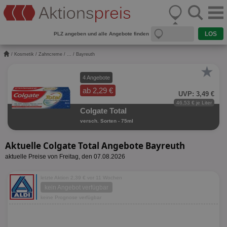
PLZ angeben und alle Angebote finden
/
Kosmetik
/
Zahncreme
/
...
/ Bayreuth
★
4 Angebote
ab 2,29 €
UVP: 3,49 €
46,53 € je Liter
Colgate Total
versch. Sorten - 75ml
Aktuelle Colgate Total Angebote Bayreuth
aktuelle Preise von Freitag, den 07.08.2026
letzte Aktion 2,39 € vor 11 Wochen
kein Angebot verfügbar
keine Prognose verfügbar