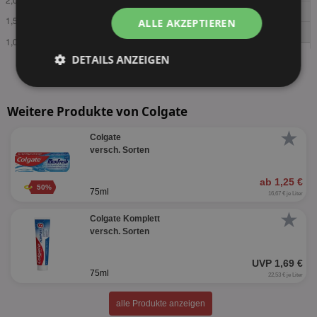
ALLE AKZEPTIEREN
DETAILS ANZEIGEN
Unbedingt
Performance
erforderlich
Weitere Produkte von Colgate
★
Colgate
versch. Sorten
Targeting
Funktionalität
ab 1,25 €
50%
75ml
16,67 € je Liter
Unklassifizierte
★
Colgate Komplett
versch. Sorten
UVP 1,69 €
75ml
22,53 € je Liter
alle Produkte anzeigen
Unbedingt erforderlich
Performance