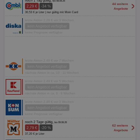
noch 1 Tag gültig,
bis 08.08.26
>
44 weitere
2,29 €
-34 %
Angebote
30,53 € je Liter | nur gültig mit Moin Card
letzte Aktion 2,29 € vor 3 Wochen
kein Angebot verfügbar
keine Prognose verfügbar
letzte Aktion 2,49 € vor 7 Wochen
kein Angebot verfügbar
nächste Aktion in ca. 10 - 11 Wochen
letzte Aktion 2,49 € vor 5 Wochen
kein Angebot verfügbar
nächste Aktion in ca. 8 - 9 Wochen
letzte Aktion 2,49 € vor 3 Wochen
kein Angebot verfügbar
keine Prognose verfügbar
noch 2 Tage gültig,
bis 09.08.26
>
62 weitere
2,79 €
-20 %
Angebote
37,20 € je Liter