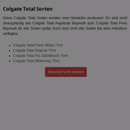
Targeting
Funktionalität
Unklassifizierte
Colgate Total Sorten
Unbedingt erforderliche Cookies ermöglichen
Diese Colgate Total Sorten werden vom Hersteller produziert. Es sind nicht
wesentliche Kernfunktionen der Website wie die
zwangsläufig alle Colgate Total Angebote Bayreuth bzw. Colgate Total Preis
Benutzeranmeldung und die Kontoverwaltung.
Bayreuth für alle Sorten gültig. Auch sind nicht alle Sorten bei allen Händlern
Ohne die unbedingt erforderlichen Cookies kann die
verfügbar.
Website nicht ordnungsgemäß verwendet werden.
Name
Provider
/
Domäne
Ablaufdatum
Be
Colgate Total Fresh Stripe 75ml
Colgate Total Original 75ml
identifier
aktionspreis.de
1 Jahr
Log
Colgate Total Pro Zahnfleisch 75ml
securitytoken
aktionspreis.de
1 Jahr
Log
Colgate Total Whitening 75ml
PHPSESSID
Session
Coo
PHP.net
fehlende Sorte melden
An
www.aktionspreis.de
wir
Spr
ein
die
Ben
ver
Nor
sic
gen
und
ver
die
gut
die