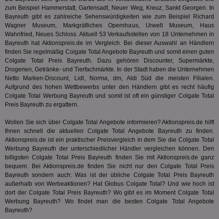
ab,
Wer
zum Beispiel Hammerstatt, Gartensadt, Neuer Weg, Kreuz, Sankt Georgen. In
dem
Bayreuth gibt es zahlreiche Sehenswürdigkeiten wie zum Beispiel Richard
Prä
Wagner Museum, Markgräfliches Opernhaus, Urwelt Museum, Haus
lie
Wahnfried, Neues Schloss. Aktuell 53 Verkaufsstellen von 18 Unternehmen in
3pi
3 Monate
Leg
ID5 Technology Ltd
Bayreuth hat Aktionspreis.de im Vergleich. Bei dieser Auswahl an Händlern
den
.id5-sync.com
finden Sie regelmäßig Colgate Total Angebote Bayreuth und somit einen guten
We
Colgate Total Preis Bayreuth. Dazu gehören Discounter, Supermärkte,
Dri
Drogerien, Getränke- und Tierfachmärkte. In der Stadt haben die Unternehmen
Bes
We
Netto Marken-Discount, Lidl, Norma, dm, Aldi Süd die meisten Filialen.
kön
Aufgrund des hohen Wettbewerbs unter den Händlern gibt es recht häufig
Ser
Colgate Total Werbung Bayreuth und somit ist oft ein günstiger Colgate Total
Hub
ber
Preis Bayreuth zu ergattern.
Wer
ge
Wollen Sie sich über Colgate Total Angebote informieren? Aktionspreis.de hilft
Ihnen schnell die aktuellen Colgate Total Angebote Bayreuth zu finden.
PugT
1 Monat
Reg
PubMatic Inc.
ID,
.pubmatic.com
Aktionspreis.de ist ein praktischer Preisvergleich in dem Sie die Colgate Total
Ben
Werbung Bayreuth der unterschiedlicher Händler vergleichen können. Den
wi
billigsten Colgate Total Preis Bayreuth finden Sie mit Aktionspreis.de ganz
Bes
ide
bequem. Bei Aktionspreis.de finden Sie nicht nur den Colgate Total Preis
We
Bayreuth sondern auch: Was ist der übliche Colgate Total Preis Bayreuth
ver
außerhalb von Werbeaktionen? Hat
Globus
Colgate Total? Und wie hoch ist
ver
dort der Colgate Total Preis Bayreuth? Wo gibt es im Moment Colgate Total
Anz
Werbung Bayreuth? Wo findet man die besten Colgate Total Angebote
IDSYNC
1 Jahr
Die
Verizon
Bayreuth?
Inf
Communications Inc.