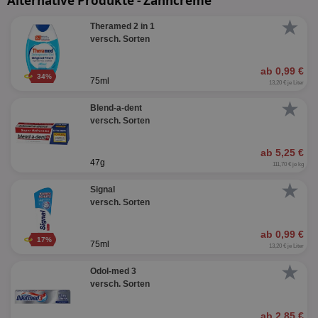
Alternative Produkte - Zahncreme
★
Theramed 2 in 1
versch. Sorten
ab 0,99 €
34%
75ml
13,20 € je Liter
★
Blend-a-dent
versch. Sorten
ab 5,25 €
47g
111,70 € je kg
★
Signal
versch. Sorten
ab 0,99 €
17%
75ml
13,20 € je Liter
★
Odol-med 3
versch. Sorten
ab 2,85 €