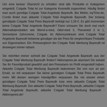
der
.analytics.yahoo.com
Um eine besser Übersicht zu erhalten sind alle Produkte in Kategorien
Web
Wer
eingeteilt, Colgate Total ist zur Kategorie
Kosmetik
zugeordnet. Häufig findet
En
man auch günstige Colgate Total Angebote Bayreuth. Bei Müller, myTime.de,
mög
Combi findet man aktuelle Colgate Total Angebote Bayreuth. Der bislang
Bes
ges
günstigste Colgate Total Preis Bayreuth beträgt nur 2,29 €. Es gibt momentan
keine Colgate Total Angebote Bayreuth? Dann schauen Sie doch mal nach
TestIfCookieP
1 Jahr 1
Die
Smart AdServer SAS
Alternativprodukten wie Blend-a-med, Odol-med 3, Theramed 2 in 1,
Monat
ve
.smartadserver.com
Sensodyne Zahncreme
, Colgate. Im Aktionszeitraum sind Colgate Total
Wer
Web
Angebote Bayreuth teilweise günstiger als der Preis für vergleichbare Produkte
rel
von Eigenmarken. Ein Preisvergleich der Colgate Total Werbung Bayreuth ist
deswegen immer ratsam.
KRTBCOOKIE_80
3 Monate
Die
PubMatic, Inc.
We
.pubmatic.com
um 
Sie möchten immer schnell die Colgate Total Angebote Bayreuth aus der
Onl
Colgate Total Werbung Bayreuth finden? Aktionspreis.de alarmiert Sie sobald
Kam
Sie Ihr Favoritprodukt gewählt und den Preisalarm im Profil eingestellt haben.
ind
ide
Aktuelle Colgate Total Werbung Bayreuth bekommen Sie von nun an per
Nut
Email, so mit verpassen Sie keine günstigen Colgate Total Preis Bayreuth
int
mehr. Mit diesen wenigen Handgriffen verpassen Sie nie wieder einen
ein
günstigen Colgate Total Preis Bayreuth bzw. eine aktuelle Colgate Total
ang
kan
Werbung Bayreuth. Der aktuelle Colgate Total Preis Bayreuth, aktuelle Colgate
Anz
Total Angebote Bayreuth, aktuelle Colgate Total Werbung Bayreuth -
und
Aktionspreis.de!
und
We
wer
Anz