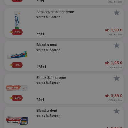
75ml
39,87 € je Liter
★
Sensodyne Zahncreme
versch. Sorten
ab 1,99 €
67%
75ml
26,53 € je Liter
★
Blend-a-med
versch. Sorten
ab 1,95 €
2%
125ml
15,60 € je Liter
★
Elmex Zahncreme
versch. Sorten
ab 3,39 €
43%
75ml
45,20 € je Liter
★
Blend-a-dent
versch. Sorten