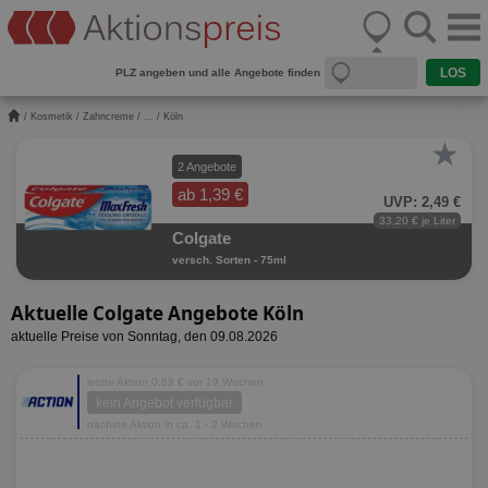
PLZ angeben und alle Angebote finden
/
Kosmetik
/
Zahncreme
/
...
/ Köln
★
2 Angebote
ab 1,39 €
UVP: 2,49 €
33,20 € je Liter
Colgate
versch. Sorten - 75ml
Aktuelle Colgate Angebote Köln
aktuelle Preise von Sonntag, den 09.08.2026
letzte Aktion 0,89 € vor 19 Wochen
kein Angebot verfügbar
nächste Aktion in ca. 1 - 2 Wochen