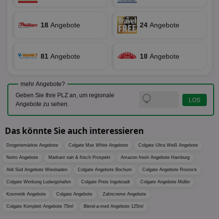
Nut
Int
Web
18
Angebote
24
Angebote
ab,
Wer
dem
Prä
lie
81
Angebote
18
Angebote
3pi
3 Monate
Leg
ID5 Technology Ltd
den
.id5-sync.com
We
mehr Angebote?
Dri
Bes
Geben Sie Ihre PLZ an, um regionale
We
Angebote zu sehen.
kön
Ser
Hub
ber
Das könnte Sie auch interessieren
Wer
ge
Drogeriemärkte Angebote
Colgate Max White Angebote
Colgate Ultra Weiß Angebote
PugT
1 Monat
Reg
PubMatic Inc.
Netto Angebote
Markant nah & frisch Prospekt
Amazon fresh Angebote Hamburg
ID,
.pubmatic.com
Ben
Aldi Süd Angebote Wiesbaden
Colgate Angebote Bochum
Colgate Angebote Rostock
wi
Colgate Werbung Ludwigshafen
Colgate Preis Ingolstadt
Colgate Angebote Müller
Bes
ide
Kosmetik Angebote
Colgate Angebote
Zahncreme Angebote
We
ver
Colgate Komplett Angebote 75ml
Blend-a-med Angebote 125ml
ver
Anz