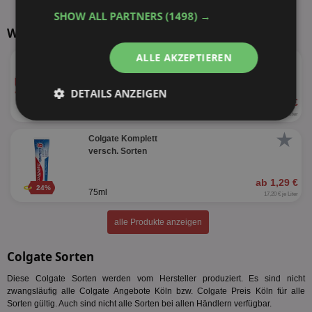
SHOW ALL PARTNERS
(1498) →
Weitere Produkte von Colgate
★
ALLE AKZEPTIEREN
Colgate Total
versch. Sorten
DETAILS ANZEIGEN
ab 2,75 €
21%
75ml
36,67 € je Liter
Unbedingt
Performance
erforderlich
★
Colgate Komplett
versch. Sorten
ab 1,29 €
Targeting
Funktionalität
24%
75ml
17,20 € je Liter
alle Produkte anzeigen
Unklassifizierte
Colgate Sorten
Diese Colgate Sorten werden vom Hersteller produziert. Es sind nicht
zwangsläufig alle Colgate Angebote Köln bzw. Colgate Preis Köln für alle
Sorten gültig. Auch sind nicht alle Sorten bei allen Händlern verfügbar.