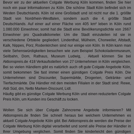
Bevor wir zu der aktuellen Colgate Werbung Köln kommen, finden Sie hier
noch ein paar Informationen zu Köln. Die schöne Stadt Köln befindet sich im
IDSYNC
1 Jahr
Die
Verizon
Inf
Communications Inc.
Westen Deutschlands. Köln ist eine Großstadt und ist nicht nur die 1. größte
der
.analytics.yahoo.com
Stadt von Nordrhein-Westfalen, sondern auch die 4. größte Stadt
Web
Deutschlands. Auf einer auf einer Fläche von 405 km² leben in Köln rund
Wer
En
1.080.000 Einwohner, somit hat die Stadt eine Bevölkerungsdichte von 2667
mög
Einwohner pro Quadratkilometer. Um die Stadt einzuteilen ist sie in
Bes
verschiedene Ortsteile gegliedert. Lindenthal, Mülheim, Chorweiler, Altstadt,
ges
Kalk, Nippes, Porz, Rodenkirchen sind nur einige von Köln. In Köln kann man
TestIfCookieP
1 Jahr 1
Die
Smart AdServer SAS
viele Sehenswürdigkeiten besuchen wie zum Beispiel Schokoladenmuseum,
Monat
ve
.smartadserver.com
Seilbahn, Dom, Rathaus, Museum Ludwig, . Aktuell können Sie bei
Wer
Aktionspreis.de 418 Verkaufsstellen von 27 Unternehmen in Köln vergleichen.
Web
rel
Bei so vielen Händlern gibt es natürlich auch oft gute Colgate Angebote Köln,
somit bekommen Sie fast immer einen günstigen Colgate Preis Köln. Die
KRTBCOOKIE_80
3 Monate
Die
PubMatic, Inc.
Unternehmen sind Discounter, Supermärkte, Drogerien, Getränke- und
We
.pubmatic.com
Tierfachmärkte. Die Händler mit den meisten Filialen in der Stadt sind: Rewe,
um 
Onl
Aldi Süd, dm, Netto Marken-Discount, Lidl.
Kam
Häufig gibt es günstige Colgate Werbung Köln und einen reduzierten Colgate
ind
Preis Köln, um Kunden ins Geschäft zu locken.
ide
Nut
int
Wollen Sie sich über Colgate Zahncreme Angebote informieren? Mit
ein
Aktionspreis.de finden Sie schnell heraus bei welchem Unternehmen es
ang
aktuell Colgate Angebote Köln gibt. Bei Aktionspreis.de werden die Preise der
kan
Anz
Colgate Werbung Köln digital verarbeitet und somit alle Preise der Händler in
und
Ihrer Umgebung verglichen. Somit finden Sie kinderleicht den günstigen