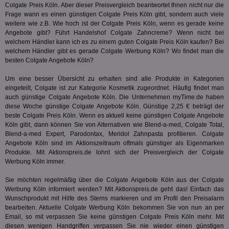
und
Colgate Preis Köln. Aber dieser Preisvergleich beantwortet Ihnen nicht nur die
We
Frage wann es einen günstigen Colgate Preis Köln gibt, sondern auch viele
wer
Anz
weitere wie z.B. Wie hoch ist der Colgate Preis Köln, wenn es gerade keine
Ben
Angebote gibt? Führt
Handelshof
Colgate Zahncreme? Wenn nicht bei
welchem Händler kann ich es zu einem guten Colgate Preis Köln kaufen? Bei
demdex
6 Monate
Mit
Adobe Inc.
Ad
welchem Händler gibt es gerade Colgate Werbung Köln? Wo findet man die
.demdex.net
gr
besten Colgate Angebote Köln?
wie
ID-
Um eine besser Übersicht zu erhalten sind alle Produkte in Kategorien
Seg
Mod
eingeteilt, Colgate ist zur Kategorie
Kosmetik
zugeordnet. Häufig findet man
Ber
auch günstige Colgate Angebote Köln. Die Unternehmen myTime.de haben
aus
diese Woche günstige Colgate Angebote Köln. Günstige 2,25 € beträgt der
beste Colgate Preis Köln. Wenn es aktuell keine günstigen Colgate Angebote
bitoIsSecure
1 Jahr
Prä
Comcast Corporation
rel
.bidr.io
Köln gibt, dann können Sie von Alternativen wie Blend-a-med, Colgate Total,
Wer
Blend-a-med Expert
, Parodontax, Meridol Zahnpasta profitieren. Colgate
vo
Angebote Köln sind im Aktionszeitraum oftmals günstiger als Eigenmarken
Dri
ber
Produkte. Mit Aktionspreis.de lohnt sich der Preisvergleich der Colgate
Wer
Werbung Köln immer.
Geb
Sie möchten regelmäßig über die Colgate Angebote Köln aus der Colgate
matchfreewheel
.w55c.net
1 Monat
Die
ver
Werbung Köln informiert werden? Mit Aktionspreis.de geht das! Einfach das
Nu
Wunschprodukt mit Hilfe des Sterns markieren und im Profil den Preisalarm
Int
bearbeiten. Aktuelle Colgate Werbung Köln bekommen Sie von nun an per
ver
Koo
Email, so mit verpassen Sie keine günstigen Colgate Preis Köln mehr. Mit
Anz
diesen wenigen Handgriffen verpassen Sie nie wieder einen günstigen