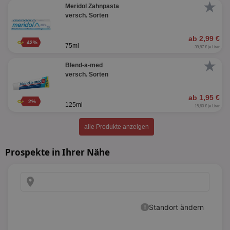
★
Meridol Zahnpasta
versch. Sorten
ab 2,99 €
42%
75ml
39,87 € je Liter
★
Blend-a-med
versch. Sorten
ab 1,95 €
2%
125ml
15,60 € je Liter
alle Produkte anzeigen
Prospekte in Ihrer Nähe