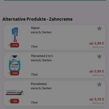
Alternative Produkte - Zahncreme
★
Signal
versch. Sorten
ab 0,99 €
17%
75ml
13,20 € je Liter
★
Theramed 2 in 1
versch. Sorten
ab 0,99 €
34%
75ml
13,20 € je Liter
★
Parodontax
versch. Sorten
ab 5,75 €
4%
75ml
76,67 € je Liter