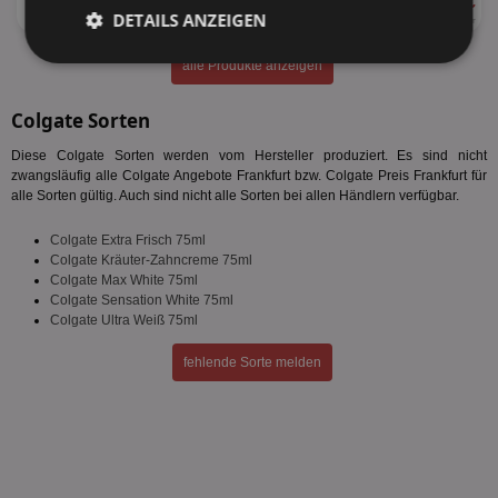
ab 2,48 €
29%
DETAILS ANZEIGEN
75ml
33,07 € je Liter
Unbedingt
Performance
alle Produkte anzeigen
erforderlich
Colgate Sorten
Diese Colgate Sorten werden vom Hersteller produziert. Es sind nicht
Targeting
Funktionalität
zwangsläufig alle Colgate Angebote Frankfurt bzw. Colgate Preis Frankfurt für
alle Sorten gültig. Auch sind nicht alle Sorten bei allen Händlern verfügbar.
Colgate Extra Frisch 75ml
Unklassifizierte
Colgate Kräuter-Zahncreme 75ml
Colgate Max White 75ml
Colgate Sensation White 75ml
Colgate Ultra Weiß 75ml
fehlende Sorte melden
Unbedingt erforderlich
Performance
Targeting
Funktionalität
Unklassifizierte
Unbedingt erforderliche Cookies ermöglichen