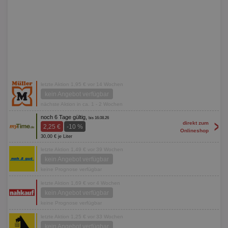
letzte Aktion 1,95 € vor 14 Wochen
kein Angebot verfügbar
nächste Aktion in ca. 1 - 2 Wochen
noch 6 Tage gültig,
bis 16.08.26
>
direkt zum
2,25 €
-10 %
Onlineshop
30,00 € je Liter
letzte Aktion 1,49 € vor 39 Wochen
kein Angebot verfügbar
keine Prognose verfügbar
letzte Aktion 1,69 € vor 4 Wochen
kein Angebot verfügbar
keine Prognose verfügbar
letzte Aktion 1,25 € vor 33 Wochen
kein Angebot verfügbar