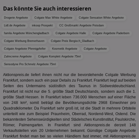
Bes
ges
Das könnte Sie auch interessieren
TestIfCookieP
1 Jahr 1
Die
Smart AdServer SAS
Drogerie Angebote
Colgate Max White Angebote
Colgate Sensation White Angebote
Monat
ve
.smartadserver.com
Wer
Lidl.de Angebote
inkoop Prospekt
CC Großmarkt Angebote Potsdam
Web
rel
famila Angebote Mönchengladbach
Colgate Angebote Halle
Colgate Angebote Paderborn
Colgate Werbung Bremerhaven
Colgate Preis Bergisch_Gladbach
KRTBCOOKIE_80
3 Monate
Die
PubMatic, Inc.
We
.pubmatic.com
Colgate Angebote Pfennigpfeifer
Kosmetik Angebote
Colgate Angebote
um 
Onl
Zahncreme Angebote
Colgate Komplett Angebote 75ml
Kam
ind
Sensodyne Pro Schmelz Angebote 75ml
ide
Nut
Aktionspreis.de liefert ihnen nicht nur die bevorstehende Colgate Werbung
int
Frankfurt, sondern auch ein paar Details zu Frankfurt. Frankfurt liegt auf beiden
ein
ang
Seiten des Untermains südöstlich des Taunus in Südwestdeutschland.
kan
Frankfurt ist nicht nur die 5. größte Stadt Deutschlands, sondern auch die 1.
Anz
größte Stadt Hessen. In Frankfurt leben 736.000 Menschen auf einer Fläche
und
von 248 km², somit beträgt die Bevölkerungsdichte 2968 Einwohner pro
und
We
Quadratkilometer. Da Frankfurt sehr groß ist, ist die Stadt in mehrere Ortsteile
wer
unterteilt wie zum Beispiel Praunheim, Oberrad, Nordend-West, Ostend. Die
Anz
bekanntesten Sehenswürdigkeiten sind Städelsches Kunstinstitut, Paulskirche,
Ben
Römer, Palmengarten. In Frankfurt sind Aktionspreis.de derzeit 148
demdex
6 Monate
Mit
Adobe Inc.
Verkaufsstellen von 20 Unternehmen bekannt. Günstige Colgate Angebote
Ad
.demdex.net
Frankfurt findet man bei so vielen Händlern fast immer, mit Aktionspreis.de
gr