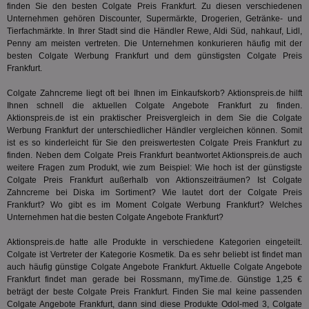
finden Sie den besten Colgate Preis Frankfurt. Zu diesen verschiedenen
wie
ID-
Unternehmen gehören Discounter, Supermärkte, Drogerien, Getränke- und
Seg
Tierfachmärkte. In Ihrer Stadt sind die Händler Rewe, Aldi Süd, nahkauf, Lidl,
Mod
Penny am meisten vertreten. Die Unternehmen konkurieren häufig mit der
Ber
aus
besten Colgate Werbung Frankfurt und dem günstigsten Colgate Preis
Frankfurt.
bitoIsSecure
1 Jahr
Prä
Comcast Corporation
rel
.bidr.io
Colgate Zahncreme liegt oft bei Ihnen im Einkaufskorb? Aktionspreis.de hilft
Wer
vo
Ihnen schnell die aktuellen Colgate Angebote Frankfurt zu finden.
Dri
Aktionspreis.de ist ein praktischer Preisvergleich in dem Sie die Colgate
ber
Werbung Frankfurt der unterschiedlicher Händler vergleichen können. Somit
Wer
ist es so kinderleicht für Sie den preiswertesten Colgate Preis Frankfurt zu
Geb
finden. Neben dem Colgate Preis Frankfurt beantwortet Aktionspreis.de auch
matchfreewheel
.w55c.net
1 Monat
Die
weitere Fragen zum Produkt, wie zum Beispiel: Wie hoch ist der günstigste
ver
Colgate Preis Frankfurt außerhalb von Aktionszeiträumen? Ist Colgate
Nu
Int
Zahncreme bei
Diska
im Sortiment? Wie lautet dort der Colgate Preis
ver
Frankfurt? Wo gibt es im Moment Colgate Werbung Frankfurt? Welches
Koo
Unternehmen hat die besten Colgate Angebote Frankfurt?
Anz
Nut
mög
Aktionspreis.de hatte alle Produkte in verschiedene Kategorien eingeteilt.
Ver
Colgate ist Vertreter der Kategorie
Kosmetik
. Da es sehr beliebt ist findet man
Rel
auch häufig günstige Colgate Angebote Frankfurt. Aktuelle Colgate Angebote
Frankfurt findet man gerade bei Rossmann, myTime.de. Günstige 1,25 €
CMPRO
3 Monate
Die
Casale Media Inc.
We
.casalemedia.com
beträgt der beste Colgate Preis Frankfurt. Finden Sie mal keine passenden
der
Colgate Angebote Frankfurt, dann sind diese Produkte
Odol-med 3
, Colgate