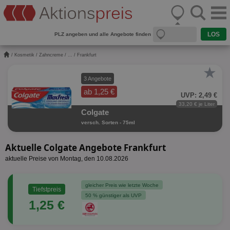
PLZ angeben und alle Angebote finden
/
Kosmetik
/
Zahncreme
/
...
/ Frankfurt
★
3 Angebote
ab 1,25 €
UVP: 2,49 €
33,20 € je Liter
Colgate
versch. Sorten - 75ml
Aktuelle Colgate Angebote Frankfurt
aktuelle Preise von Montag, den 10.08.2026
gleicher Preis wie letzte Woche
Tiefstpreis
50 % günstiger als UVP
1,25 €