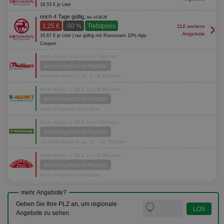
18,53 € je Liter
noch 4 Tage gültig,
bis 14.08.26
>
1,25 €
-50 %
Tiefstpreis
112 weitere
Angebote
16,67 € je Liter | nur gültig mit Rossmann 10% App-
Coupon
letzte Aktion 1,11 € vor 5 Wochen
kein Angebot verfügbar
nächste Aktion in ca. 8 - 9 Wochen
letzte Aktion 1,49 € vor 28 Wochen
kein Angebot verfügbar
keine Prognose verfügbar
letzte Aktion 1,99 € vor 6 Wochen
kein Angebot verfügbar
nächste Aktion in ca. 11 - 12 Wochen
letzte Aktion 1,59 € vor 10 Wochen
kein Angebot verfügbar
keine Prognose verfügbar
mehr Angebote?
Geben Sie Ihre PLZ an, um regionale
Angebote zu sehen.