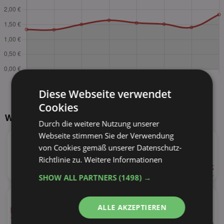
Diese Webseite verwendet
Cookies
Weitere Produkte von Colgate
Durch die weitere Nutzung unserer
★
Webseite stimmen Sie der Verwendung
Colgate Komplett
versch. Sorten
von Cookies gemäß unserer Datenschutz-
Richtlinie zu.
Weitere Informationen
ab 1,00 €
41%
75ml
SHOW ALL PARTNERS
(1498) →
13,33 € je Liter
★
Colgate Total
versch. Sorten
ALLE AKZEPTIEREN