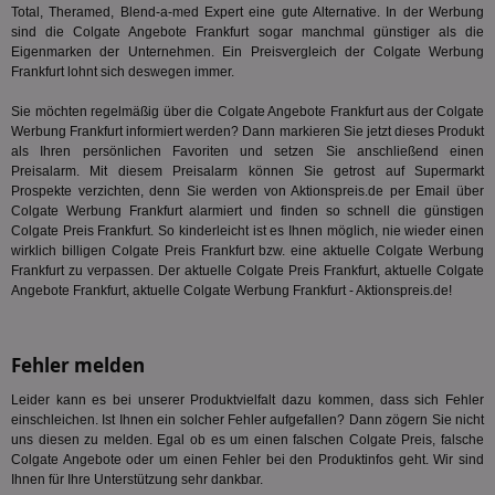
die
Total, Theramed, Blend-a-med Expert eine gute Alternative. In der Werbung
ha
sind die Colgate Angebote Frankfurt sogar manchmal günstiger als die
DSID
1 Stunde
Die
Google LLC
Eigenmarken der Unternehmen. Ein Preisvergleich der Colgate Werbung
Ihr
.doubleclick.net
Frankfurt lohnt sich deswegen immer.
Ben
not
geh
Sie möchten regelmäßig über die Colgate Angebote Frankfurt aus der Colgate
ein
Werbung Frankfurt informiert werden? Dann markieren Sie jetzt dieses Produkt
als Ihren persönlichen Favoriten und setzen Sie anschließend einen
MRM_UID
StickyADS.tv
2 Monate
Die
Preisalarm. Mit diesem Preisalarm können Sie getrost auf Supermarkt
.ads.stickyadstv.com
un
ver
Prospekte verzichten, denn Sie werden von Aktionspreis.de per Email über
Inf
Colgate Werbung Frankfurt alarmiert und finden so schnell die günstigen
Nut
Colgate Preis Frankfurt. So kinderleicht ist es Ihnen möglich, nie wieder einen
Int
Web
wirklich billigen Colgate Preis Frankfurt bzw. eine aktuelle Colgate Werbung
ab,
Frankfurt zu verpassen. Der aktuelle Colgate Preis Frankfurt, aktuelle Colgate
Anz
Angebote Frankfurt, aktuelle Colgate Werbung Frankfurt - Aktionspreis.de!
CMPS
3 Monate
Die
Casale Media Inc.
We
.casalemedia.com
der
die
Fehler melden
ha
Leider kann es bei unserer Produktvielfalt dazu kommen, dass sich Fehler
IDE
1 Jahr
Die
Google LLC
einschleichen. Ist Ihnen ein solcher Fehler aufgefallen? Dann zögern Sie nicht
Dou
.doubleclick.net
ent
uns diesen zu melden. Egal ob es um einen falschen Colgate Preis, falsche
dar
Colgate Angebote oder um einen Fehler bei den Produktinfos geht. Wir sind
End
Ihnen für Ihre Unterstützung sehr dankbar.
nut