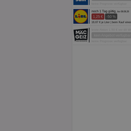
keine Prognose verfügbar
noch 1 Tag gültig,
bis 08.08.26
1,25 €
-50 %
16,67 € je Liter | beim Kauf ein
letzte Aktion 1,50 € vor 48 
kein Angebot verfügbar
keine Prognose verfügbar