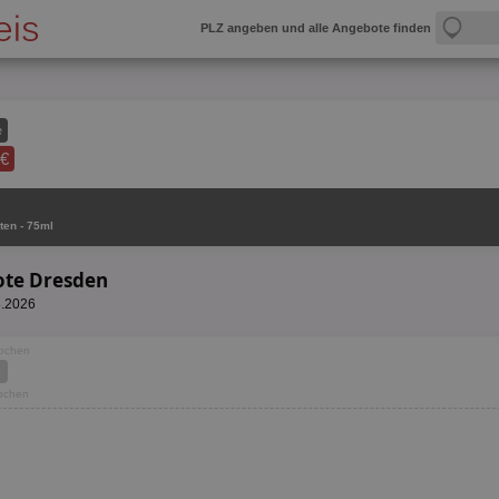
PLZ angeben und alle Angebote finden
e
 €
ten - 75ml
ote Dresden
8.2026
Wochen
Wochen