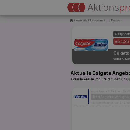
/
Kosmetik
/
Zahncreme
/
...
/ Dresden
4 Angebot
ab 1,25
Colgate
versch. Sor
Aktuelle Colgate Angeb
aktuelle Preise von Freitag, den 07.0
letzte Aktion 0,89 € vor 19 
kein Angebot verfügbar
nächste Aktion in ca. 1 - 2 