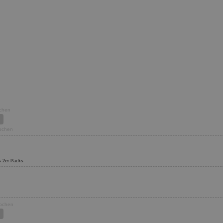
ochen
Wochen
es 2er Packs
Wochen