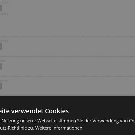
Wochen
Wochen
Wochen
ochen
Wochen
ochen
ite verwendet Cookies
1 Wochen
e Nutzung unserer Webseite stimmen Sie der Verwendung von C
ochen
tz-Richtlinie zu.
Weitere Informationen
 Wochen