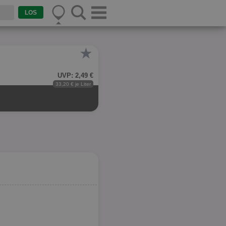
★
UVP: 2,49 €
33,20 € je Liter