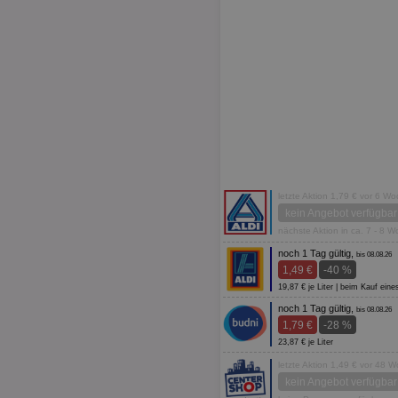
letzte Aktion 1,79 € vor 6 W
kein Angebot verfügbar
nächste Aktion in ca. 7 - 8 
noch 1 Tag gültig,
bis 08.08.26
1,49 €
-40 %
19,87 € je Liter | beim Kauf ein
noch 1 Tag gültig,
bis 08.08.26
1,79 €
-28 %
23,87 € je Liter
letzte Aktion 1,49 € vor 48 
kein Angebot verfügbar