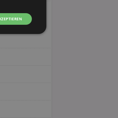
KZEPTIEREN
Unklassifizierte
zierte
meldung und die
wendet werden.