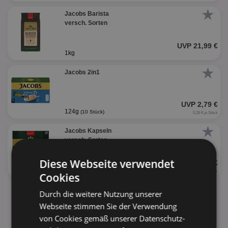
★
Jacobs Barista
versch. Sorten
UVP 21,99 €
1kg
★
Jacobs 2in1
UVP 2,79 €
124g
(10 Stück)
0,28 € je Stück
★
Jacobs Kapseln
versch. Sorten
Diese Webseite verwendet
UVP 5,99 €
20 Stück
(104g)
0,30 € je Stück
Cookies
alle Produkte anzeigen
Durch die weitere Nutzung unserer
Webseite stimmen Sie der Verwendung
von Cookies gemäß unserer Datenschutz-