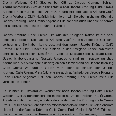
eine wi
rel
Crema Werbung Citti? Gibt es bei Citti zu Jacobs Krönung Bohnen
Aktuali
Alternativprodukte? Gibt es demnächst wieder Jacobs Krönung Caffè Crema
am häu
viewer
1 Jahr
Wir
ORTEC B.V.
verwen
Angebote Citti? Gibt es einen Alarm zu neuen Infos bei Jacobs Krönung Caffè
ve
.optinadserving.com
Analys
Crema Werbung Citti? Natürlich informieren wir Sie aber nicht nur über die
Bes
Google
Inf
Jacobs Krönung Caffè Crema Angebote Citti sondern auch über die Angebote
Cookie
un
verwen
der 81 bei Aktionspreis.de geführten Händler.
zu 
eindeu
zu unt
Jacobs Krönung Caffè Crema 1kg aus der Kategorie
Kaffee
ist ein sehr
tuuid_lu
.360yield.com
3 Monate
Ent
indem e
Bes
beliebtes Produkt. Die Jacobs Krönung Caffè Crema Angebote Citti sind
generi
Bid
als Cli
vorüber und Sie haben keine Lust auf den teuren Jacobs Krönung Caffè
Bes
zugewi
Crema Preis Citti? Finden Sie einfach in der Kategorie
Kaffee
zahlreiche
Web
ist in j
kan
ähnliche Möglichkeiten. Nestlé Caro Original, Nescafé Gold, Nescafé Dolce
Seiten
Bid
auf ein
Gusto, Tchibo Cafissimo, Nescafé Cappuccino sind zum Beispiel günstige
We
enthal
Alternativen. Mit Aktionspreis.de vergleichen Sie während der Jacobs Krönung
sic
zur Be
Caffè Crema Werbung {UNTERNEMEN} genauso einfach den Jacobs
Bes
Besuche
Anz
Krönung Caffè Crema Preis Citti, wie sie auch außerhalb der Jacobs Krönung
und
sie
Kampa
Caffè Crema Angebote Citti den Jacobs Krönung Caffè Crema Preis Citti
für die 
vergleichen können.
TDCPM
1 Jahr
Die
The Trade Desk Inc.
Analys
Inf
.adsrvr.org
verwen
der
Es ist Ihnen zu umständlich, Werbehefte nach Jacobs Krönung Caffè Crema
Web
Werbung Citti zu durchforsten und mühselig auf Jacobs Krönung Caffè Crema
Wer
Angebote Citti zu achten, um stets den besten Jacobs Krönung Caffè Crema
En
mög
Preis Citti zu finden? Schneller als mit Aktionspreis.de finden Sie keine Antwort.
Bes
Heute liegt der Jacobs Krönung Caffè Crema Preis Citti bei 20,99 €. Erfassen
ges
Sie auf einen Blick die Preise von Supermärkten, Discountern, Drogerien,