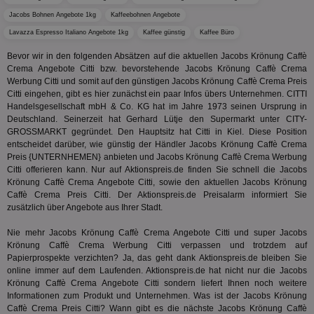
KADUSERCOOKIE
1 Jahr
Die
PubMatic Inc.
receive-
.criteo.com
1 Jahr
Effekti
Reg
.pubmatic.com
cookie-
Jacobs Bohnen Angebote 1kg
Kaffeebohnen Angebote
Leistu
ber
deprecation
Werbe
We
Lavazza Espresso Italiano Angebote 1kg
Kaffee günstig
Kaffee Büro
zu ver
APC
.doubleclick.net
6 Monate
die auf
A3
1 Jahr
Anz
Yahoo! Inc.
Bevor wir in den folgenden Absätzen auf die aktuellen Jacobs Krönung Caffè
verbrac
Ya
.yahoo.com
Nutzer
Crema Angebote Citti bzw. bevorstehende Jacobs Krönung Caffè Crema
wird, d
Werbung Citti und somit auf den günstigen Jacobs Krönung Caffè Crema Preis
tt_viewer
12 Monate 4
Tea
Teads B.V.
bestim
Tage
Coo
.teads.tv
Citti eingehen, gibt es hier zunächst ein paar Infos übers Unternehmen. CITTI
geklick
auf
Handelsgesellschaft mbH & Co. KG hat im Jahre 1973 seinen Ursprung in
hilft be
Web
Optimi
Deutschland. Seinerzeit hat Gerhard Lütje den Supermarkt unter CITY-
Vid
Anzei
GROSSMARKT gegründet. Den Hauptsitz hat Citti in Kiel. Diese Position
per
und d
entscheidet darüber, wie günstig der Händler Jacobs Krönung Caffè Crema
Verstä
adx_ts
1 Jahr
Die
ORTEC B.V.
Nutzer
Preis {UNTERNHEMEN} anbieten und Jacobs Krönung Caffè Crema Werbung
sic
.optinadserving.com
Citti offerieren kann. Nur auf Aktionspreis.de finden Sie schnell die Jacobs
Wer
pi
1 Tag
Dieses 
TradeTracker
Web
Krönung Caffè Crema Angebote Citti, sowie den aktuellen Jacobs Krönung
der Er
.pubmatic.com
Caffè Crema Preis Citti. Der Aktionspreis.de Preisalarm informiert Sie
Inform
digitalAudience
1 Jahr
Dig
Social Audience B.V.
das Nu
zusätzlich über Angebote aus Ihrer Stadt.
Coo
.target.digitalaudience.io
auf Web
dig
verfolg
Onl
Nie mehr Jacobs Krönung Caffè Crema Angebote Citti und super Jacobs
Besuch
Er
Geräte
Krönung Caffè Crema Werbung Citti verpassen und trotzdem auf
zu 
Market
Papierprospekte verzichten? Ja, das geht dank Aktionspreis.de bleiben Sie
online immer auf dem Laufenden. Aktionspreis.de hat nicht nur die Jacobs
tuuid
.360yield.com
3 Monate
Die
_ga
1 Jahr 1
Dieser
Google LLC
hau
Krönung Caffè Crema Angebote Citti sondern liefert Ihnen noch weitere
Monat
ist mit
.aktionspreis.de
bid
Univers
Informationen zum Produkt und Unternehmen. Was ist der Jacobs Krönung
Wer
verknüp
Caffè Crema Preis Citti? Wann gibt es die nächste Jacobs Krönung Caffè
Web