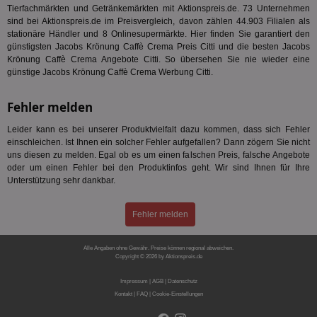
Tierfachmärkten und Getränkemärkten mit Aktionspreis.de. 73 Unternehmen
uid-bp-36033
.ads.stickyadstv.com
2 Monate
Die
Nut
sind bei Aktionspreis.de im Preisvergleich, davon zählen 44.903 Filialen als
Int
stationäre Händler und 8 Onlinesupermärkte. Hier finden Sie garantiert den
Web
günstigsten Jacobs Krönung Caffè Crema Preis Citti und die besten Jacobs
ab,
Wer
Krönung Caffè Crema Angebote Citti. So übersehen Sie nie wieder eine
dem
günstige Jacobs Krönung Caffè Crema Werbung Citti.
Prä
lie
Fehler melden
3pi
3 Monate
Leg
ID5 Technology Ltd
den
.id5-sync.com
We
Leider kann es bei unserer Produktvielfalt dazu kommen, dass sich Fehler
Dri
einschleichen. Ist Ihnen ein solcher Fehler aufgefallen? Dann zögern Sie nicht
Bes
uns diesen zu melden. Egal ob es um einen falschen Preis, falsche Angebote
We
oder um einen Fehler bei den Produktinfos geht. Wir sind Ihnen für Ihre
kön
Ser
Unterstützung sehr dankbar.
Hub
ber
Wer
Fehler melden
ge
PugT
1 Monat
Reg
PubMatic Inc.
ID,
.pubmatic.com
Alle Angaben ohne Gewähr. Preise können regional abweichen.
Copyright © 2026 by Aktionspreis.de
Ben
wi
Produkt-ID: 785
Bes
Impressum
|
AGB
|
Datenschutz
ide
Kontakt
|
FAQ
|
Cookie-Einstellungen
We
ver