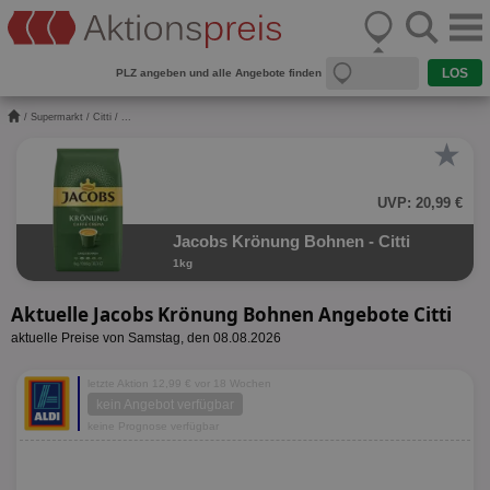
PLZ angeben und alle Angebote finden
/
Supermarkt
/
Citti
/ ...
★
UVP: 20,99 €
Jacobs Krönung Bohnen - Citti
1kg
Aktuelle Jacobs Krönung Bohnen Angebote Citti
aktuelle Preise von Samstag, den 08.08.2026
letzte Aktion 12,99 € vor 18 Wochen
kein Angebot verfügbar
keine Prognose verfügbar