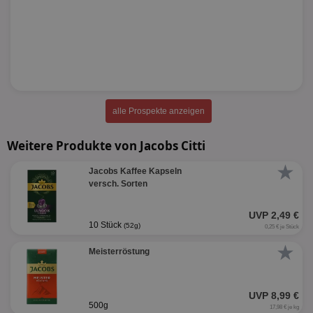
alle Prospekte anzeigen
Weitere Produkte von Jacobs Citti
★
Jacobs Kaffee Kapseln
versch. Sorten
UVP 2,49 €
10 Stück
(52g)
0,25 € je Stück
★
Meisterröstung
UVP 8,99 €
500g
17,98 € je kg