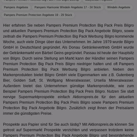
Bid
als Cli
Bes
zugewi
Pampers Angebote
Pampers Harmonie Windeln Angebote 17 - 24 Stück
Windeln Angebote
Web
ist in j
kan
Seiten
Pampers Premium Protection Angebote 19 - 29 Stück
Bid
auf ein
We
enthal
Hier erfahren Sie neben Pampers Premium Protection Big Pack Preis Bilgro
sic
zur Be
und aktuellen Pampers Premium Protection Big Pack Angebote Bilgro, sowie
Bes
Besuche
Anz
zeitnah die Pampers Premium Protection Big Pack Werbung Bilgro kommende
und
sie
Kampa
Woche, auch viele Dinge über das Unternehmen. Im Jahre 1979 wurde Bilgro
für die 
GmbH in Deutschland gegründet. Als Donau Getränkevertrieb GmbH wurde
TDCPM
1 Jahr
Die
The Trade Desk Inc.
Analys
der Getränkemarkt von Bärbel Geins gegründet. Passau ist heute der Hauptsitz
Inf
.adsrvr.org
verwen
der
von Bilgro. Durch seine Stellung am Markt kann der Händler seinen Pampers
Web
Premium Protection Big Pack Preis Bilgro niedriger halten und oft Pampers
Wer
Premium Protection Big Pack Werbung Bilgro anbieten. Neben den
En
mög
Markenprodukten bietet Bilgro GmbH viele Eigenmarken wie z.B. Gutenberg
Bes
Bier, Golden Saft, St. Wolfgang Mineralwasser, Ursella Mineralwasser.
ges
Außerdem bietet das Unternehmen günstige Markenprodukte, wie zum
Beispiel Pampers Premium Protection Big Pack Preis Bilgro. Nutzen Sie statt
uid-bp-36033
.ads.stickyadstv.com
2 Monate
Die
Nut
nervige Supermarktprospekte einfach Aktionspreis.de für den aktuellen
Int
Pampers Premium Protection Big Pack Preis Bilgro sowie Pampers Premium
Web
Protection Big Pack Angebote Bilgro. Zusätzlich zeigt Ihnen der Preisalarm
ab,
immer die günstigsten Preise.
Wer
dem
Prä
Prospekte aus Papier sind für Sie auch lästig? Mit Aktionspreis.de können Sie
lie
getrost auf Supermarkt Prospekte verzichten und verpassen trotzdem keine
3pi
3 Monate
Leg
Pampers Premium Protection Big Pack Angebote Bilgro und bevorstehende
ID5 Technology Ltd