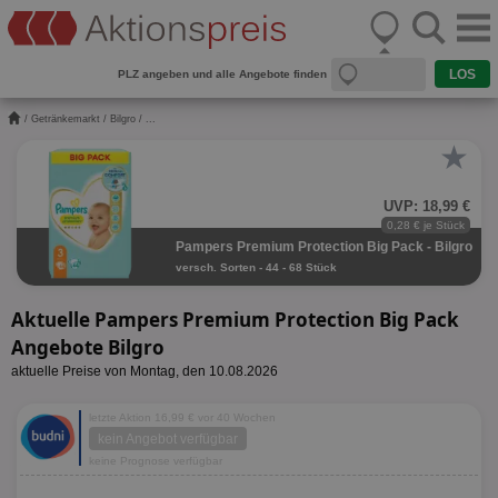
PLZ angeben und alle Angebote finden
/
Getränkemarkt
/
Bilgro
/ ...
★
UVP: 18,99 €
0,28 € je Stück
Pampers Premium Protection Big Pack - Bilgro
versch. Sorten - 44 - 68 Stück
Aktuelle Pampers Premium Protection Big Pack
Angebote Bilgro
aktuelle Preise von Montag, den 10.08.2026
letzte Aktion 16,99 € vor 40 Wochen
kein Angebot verfügbar
keine Prognose verfügbar