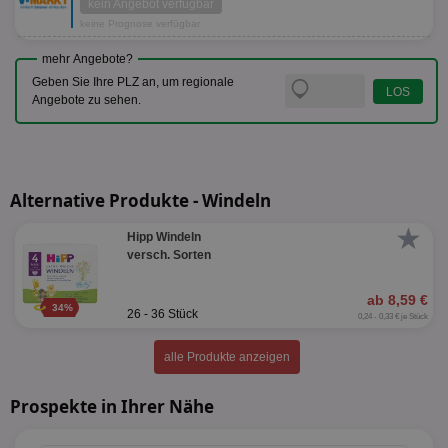
kein Angebot verfügbar
keine Prognose verfügbar
mehr Angebote?
Geben Sie Ihre PLZ an, um regionale
Angebote zu sehen.
Alternative Produkte - Windeln
★
Hipp Windeln
versch. Sorten
ab 8,59 €
34%
26 - 36 Stück
0,24 - 0,33 € je Stück
alle Produkte anzeigen
Prospekte in Ihrer Nähe