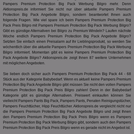
den
.id5-sync.com
Pampers Premium Protection Big Pack Werbung Bilgro mehr. Denn
We
Aktionspreis.de informiert Sie nicht nur über aktuelle Pampers Premium
Dri
Protection Big Pack Angebote Bilgro, sondern beantwortet Ihnen auch
Bes
We
folgende Fragen. Wie viel spare ich beim Pampers Premium Protection Big
kön
Pack Preis Bilgro mit Pampers Premium Protection Big Pack Werbung Bilgro?
Ser
Gibt es günstige Alternativen bei Bilgro zu Premium Windeln? Laufen nächste
Hub
ber
Woche endlich Pampers Premium Protection Big Pack Angebote Bilgro?
Wer
Setzten Sie einfach einen Preisalarm auf Ihr Lieblingsprodukt, so werden Sie
ge
wöchentlich über die aktuelle Pampers Premium Protection Big Pack Werbung
Bilgro informiert. Momentan gibt es keine Pampers Premium Protection Big
PugT
1 Monat
Reg
PubMatic Inc.
ID,
.pubmatic.com
Pack Angebote Bilgro? Aktionspreis.de zeigt Ihnen 87 weitere Unternehmen
Ben
mit möglichen Angeboten.
wi
Bes
Sie lieben doch sicher auch Pampers Premium Protection Big Pack 44 - 68
ide
We
Stück aus der Kategorie
Babybedarf
. Wenn es aktuell keine Pampers Premium
ver
Protection Big Pack Angebote Bilgro gibt müssen Sie nicht den vollen Pampers
ver
Premium Protection Big Pack Preis Bilgro zahlen! Denn in der
Babybedarf
Anz
Kategorie gibt es günstige Alternativen. Preiswert einkaufen können Sie
IDSYNC
1 Jahr
Die
Verizon
vielleicht Pampers Pants Big Pack, Pampers Pants, Penaten Reinigungstücher,
Inf
Communications Inc.
Pampers Feuchttücher, Hipp Feuchttücher. Aktionspreis.de vergleicht nicht nur
der
.analytics.yahoo.com
die Pampers Premium Protection Big Pack Angebote Bilgro und zeigt Ihnen
Web
Wer
den Pampers Premium Protection Big Pack Preis Bilgro wenn es Pampers
En
Premium Protection Big Pack Werbung Bilgro gibt, sondern auch den Pampers
mög
Premium Protection Big Pack Preis Bilgro wenn es gerade nicht im Angebot ist.
Bes
ges