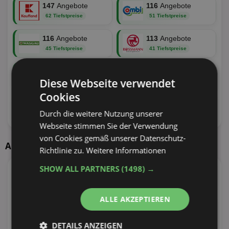
147
Angebote
116
Angebote
62 Tiefstpreise
51 Tiefstpreise
116
Angebote
113
Angebote
45 Tiefstpreise
41 Tiefstpreise
88
Angebote
84
Angebote
Diese Webseite verwendet
31 Tiefstpreise
29 Tiefstpreise
Cookies
62
Angebote
64
Angebote
Durch die weitere Nutzung unserer
26 Tiefstpreise
25 Tiefstpreise
Webseite stimmen Sie der Verwendung
von Cookies gemäß unserer Datenschutz-
Aktuelle Angebote
Richtlinie zu.
Weitere Informationen
SHOW ALL PARTNERS
(1498) →
4
Angebote
54
Angebote
ALLE AKZEPTIEREN
25
Angebote
37
Angebote
DETAILS ANZEIGEN