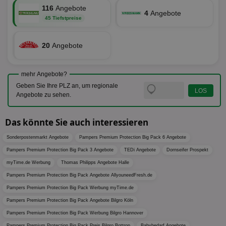
Web
Optimi
Vid
116
Angebote
Anzei
4
Angebote
per
und d
45 Tiefstpreise
Verstä
adx_ts
1 Jahr
Die
ORTEC B.V.
Nutzer
sic
.optinadserving.com
Wer
20
Angebote
pi
1 Tag
Dieses 
TradeTracker
Web
der Er
.pubmatic.com
Inform
digitalAudience
1 Jahr
Dig
Social Audience B.V.
das Nu
Coo
.target.digitalaudience.io
mehr Angebote?
auf Web
dig
verfolg
Geben Sie Ihre PLZ an, um regionale
Onl
Besuch
Er
Angebote zu sehen.
Geräte
zu 
Market
tuuid
.360yield.com
3 Monate
Die
_ga
1 Jahr 1
Dieser
Google LLC
Das könnte Sie auch interessieren
hau
Monat
ist mit
.aktionspreis.de
bid
Univers
Wer
Sonderpostenmarkt Angebote
Pampers Premium Protection Big Pack 6 Angebote
verknüp
Web
eine wi
rel
Pampers Premium Protection Big Pack 3 Angebote
TEDi Angebote
Dornseifer Prospekt
Aktuali
am häu
myTime.de Werbung
Thomas Philipps Angebote Halle
viewer
1 Jahr
Wir
ORTEC B.V.
verwen
ve
.optinadserving.com
Analys
Pampers Premium Protection Big Pack Angebote AllyouneedFresh.de
Bes
Google
Inf
Cookie
Pampers Premium Protection Big Pack Werbung myTime.de
un
verwen
zu 
Pampers Premium Protection Big Pack Angebote Bilgro Köln
eindeu
zu unt
Pampers Premium Protection Big Pack Werbung Bilgro Hannover
tuuid_lu
.360yield.com
3 Monate
Ent
indem e
Bes
generi
Pampers Premium Protection Big Pack Preis Bilgro Bottrop
Babybedarf Angebote