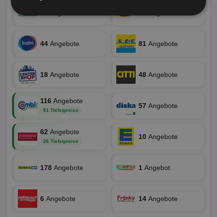
11
Angebote
19
Angebote
Unbedingt
Performance
erforderlich
44
Angebote
81
Angebote
Targeting
Funktionalität
18
Angebote
48
Angebote
Unklassifizierte
116
Angebote
57
Angebote
51 Tiefstpreise
62
Angebote
10
Angebote
26 Tiefstpreise
178
Angebote
1
Angebot
Unbedingt erforderlich
Performance
Targeting
Funktionalität
Unklassifizierte
6
Angebote
14
Angebote
Unbedingt erforderliche Cookies ermöglichen
wesentliche Kernfunktionen der Website wie die
Benutzeranmeldung und die Kontoverwaltung.