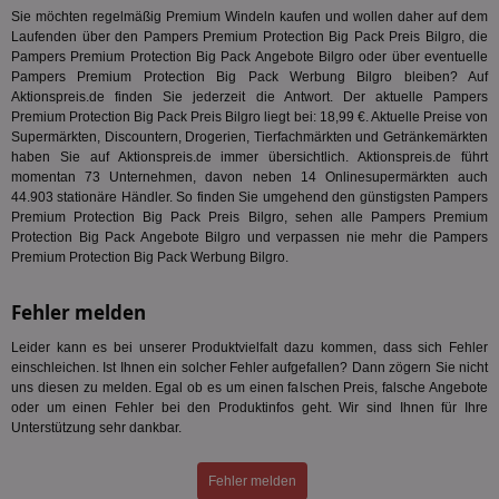
Sie möchten regelmäßig Premium Windeln kaufen und wollen daher auf dem
TestIfCookieP
1 Jahr 1
Die
Smart AdServer SAS
Laufenden über den Pampers Premium Protection Big Pack Preis Bilgro, die
Monat
ve
.smartadserver.com
Pampers Premium Protection Big Pack Angebote Bilgro oder über eventuelle
Wer
Web
Pampers Premium Protection Big Pack Werbung Bilgro bleiben? Auf
rel
Aktionspreis.de finden Sie jederzeit die Antwort. Der aktuelle Pampers
Premium Protection Big Pack Preis Bilgro liegt bei: 18,99 €. Aktuelle Preise von
KRTBCOOKIE_80
3 Monate
Die
PubMatic, Inc.
Supermärkten, Discountern, Drogerien, Tierfachmärkten und Getränkemärkten
We
.pubmatic.com
um 
haben Sie auf Aktionspreis.de immer übersichtlich. Aktionspreis.de führt
Onl
momentan 73 Unternehmen, davon neben 14 Onlinesupermärkten auch
Kam
44.903 stationäre Händler. So finden Sie umgehend den günstigsten Pampers
ind
ide
Premium Protection Big Pack Preis Bilgro, sehen alle Pampers Premium
Nut
Protection Big Pack Angebote Bilgro und verpassen nie mehr die Pampers
int
Premium Protection Big Pack Werbung Bilgro.
ein
ang
kan
Fehler melden
Anz
und
und
Leider kann es bei unserer Produktvielfalt dazu kommen, dass sich Fehler
We
einschleichen. Ist Ihnen ein solcher Fehler aufgefallen? Dann zögern Sie nicht
wer
uns diesen zu melden. Egal ob es um einen falschen Preis, falsche Angebote
Anz
Ben
oder um einen Fehler bei den Produktinfos geht. Wir sind Ihnen für Ihre
Unterstützung sehr dankbar.
demdex
6 Monate
Mit
Adobe Inc.
Ad
.demdex.net
gr
Fehler melden
wie