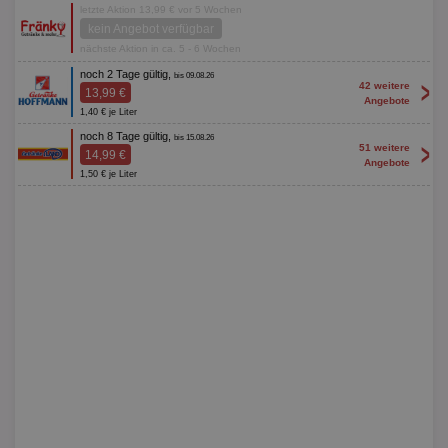
letzte Aktion 13,99 € vor 5 Wochen
kein Angebot verfügbar
nächste Aktion in ca. 5 - 6 Wochen
noch 2 Tage gültig,
bis 09.08.26
>
42 weitere
13,99 €
Angebote
1,40 € je Liter
noch 8 Tage gültig,
bis 15.08.26
>
51 weitere
14,99 €
Angebote
1,50 € je Liter