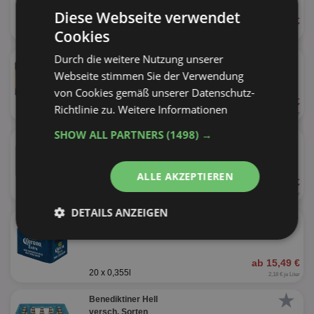
Diese Webseite verwendet
ab 1,10 €
1l
Cookies
★
Durch die weitere Nutzung unserer
Franziskaner
versch. Sorten
Webseite stimmen Sie der Verwendung
von Cookies gemäß unserer Datenschutz-
ab 12,79 €
Richtlinie zu.
Weitere Informationen
20 x 0,5l
1,28 € je Liter
SHOW ALL PARTNERS
(1498) →
★
Holsten Kasten
versch. Sorten
ALLE AKZEPTIEREN
ab 9,99 €
20 x 0,5l
1,00 € je Liter
DETAILS ANZEIGEN
★
Corona Kasten
versch. Sorten
Unbedingt
Performance
erforderlich
ab 15,49 €
20 x 0,355l
2,18 € je Liter
★
Benediktiner Hell
Targeting
Funktionalität
versch. Sorten