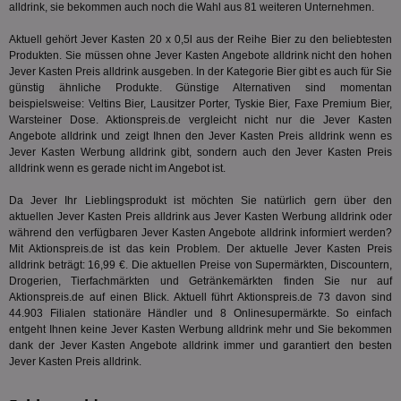
um 
alldrink, sie bekommen auch noch die Wahl aus 81 weiteren Unternehmen.
Onl
Kam
ind
Aktuell gehört Jever Kasten 20 x 0,5l aus der Reihe
Bier
zu den beliebtesten
ide
Produkten. Sie müssen ohne Jever Kasten Angebote alldrink nicht den hohen
Nut
Jever Kasten Preis alldrink ausgeben. In der Kategorie
Bier
gibt es auch für Sie
int
günstig ähnliche Produkte. Günstige Alternativen sind momentan
ein
ang
beispielsweise: Veltins Bier, Lausitzer Porter, Tyskie Bier, Faxe Premium Bier,
kan
Warsteiner Dose. Aktionspreis.de vergleicht nicht nur die Jever Kasten
Anz
Angebote alldrink und zeigt Ihnen den Jever Kasten Preis alldrink wenn es
und
und
Jever Kasten Werbung alldrink gibt, sondern auch den Jever Kasten Preis
We
alldrink wenn es gerade nicht im Angebot ist.
wer
Anz
Da Jever Ihr Lieblingsprodukt ist möchten Sie natürlich gern über den
Ben
aktuellen Jever Kasten Preis alldrink aus Jever Kasten Werbung alldrink oder
demdex
6 Monate
Mit
Adobe Inc.
während den verfügbaren Jever Kasten Angebote alldrink informiert werden?
Ad
.demdex.net
Mit Aktionspreis.de ist das kein Problem. Der aktuelle Jever Kasten Preis
gr
alldrink beträgt: 16,99 €. Die aktuellen Preise von Supermärkten, Discountern,
wie
ID-
Drogerien, Tierfachmärkten und Getränkemärkten finden Sie nur auf
Seg
Aktionspreis.de auf einen Blick. Aktuell führt Aktionspreis.de 73 davon sind
Mod
44.903 Filialen stationäre Händler und 8 Onlinesupermärkte. So einfach
Ber
aus
entgeht Ihnen keine Jever Kasten Werbung alldrink mehr und Sie bekommen
dank der Jever Kasten Angebote alldrink immer und garantiert den besten
bitoIsSecure
1 Jahr
Prä
Comcast Corporation
Jever Kasten Preis alldrink.
rel
.bidr.io
Wer
vo