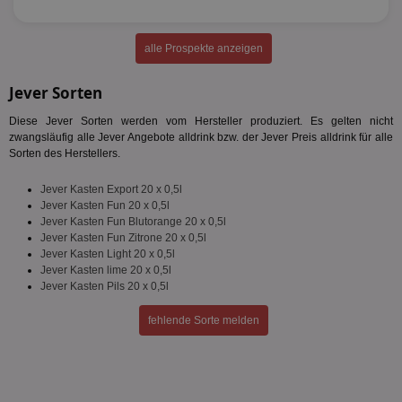
PHPSESSID
Session
Coo
PHP.net
An
www.aktionspreis.de
wir
Spr
alle Prospekte anzeigen
ein
die
Ben
Jever Sorten
ver
Nor
sic
Diese Jever Sorten werden vom Hersteller produziert. Es gelten nicht
gen
zwangsläufig alle Jever Angebote alldrink bzw. der Jever Preis alldrink für alle
und
Sorten des Herstellers.
ver
die
gut
Jever Kasten Export 20 x 0,5l
die
Jever Kasten Fun 20 x 0,5l
Anm
Ben
Jever Kasten Fun Blutorange 20 x 0,5l
Sei
Jever Kasten Fun Zitrone 20 x 0,5l
Jever Kasten Light 20 x 0,5l
CookieScriptConsent
1 Monat
Die
CookieScript
Jever Kasten lime 20 x 0,5l
Coo
www.aktionspreis.de
ver
Jever Kasten Pils 20 x 0,5l
Ein
für
fehlende Sorte melden
spe
Ban
Scr
or
fun