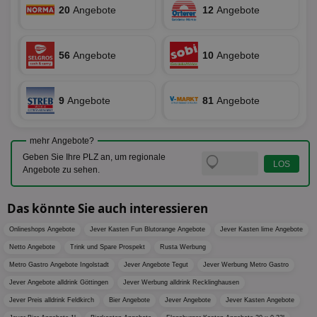
für die 
20
Angebote
12
Angebote
TDCPM
1 Jahr
Die
The Trade Desk Inc.
Analys
Inf
.adsrvr.org
verwen
der
Web
56
Angebote
10
Angebote
Wer
En
mög
Bes
ges
9
Angebote
81
Angebote
uid-bp-36033
.ads.stickyadstv.com
2 Monate
Die
Nut
Int
mehr Angebote?
Web
ab,
Geben Sie Ihre PLZ an, um regionale
Wer
Angebote zu sehen.
dem
Prä
lie
Das könnte Sie auch interessieren
3pi
3 Monate
Leg
ID5 Technology Ltd
den
.id5-sync.com
Onlineshops Angebote
Jever Kasten Fun Blutorange Angebote
Jever Kasten lime Angebote
We
Dri
Netto Angebote
Trink und Spare Prospekt
Rusta Werbung
Bes
We
Metro Gastro Angebote Ingolstadt
Jever Angebote Tegut
Jever Werbung Metro Gastro
kön
Jever Angebote alldrink Göttingen
Jever Werbung alldrink Recklinghausen
Ser
Hub
Jever Preis alldrink Feldkirch
Bier Angebote
Jever Angebote
Jever Kasten Angebote
ber
Wer