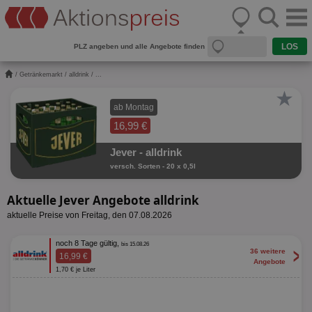
PLZ angeben und alle Angebote finden
/
Getränkemarkt
/
alldrink
/ ...
★
ab Montag
16,99 €
Jever - alldrink
versch. Sorten - 20 x 0,5l
Aktuelle Jever Angebote alldrink
aktuelle Preise von Freitag, den 07.08.2026
noch 8 Tage gültig,
bis 15.08.26
>
36 weitere
16,99 €
Angebote
1,70 € je Liter