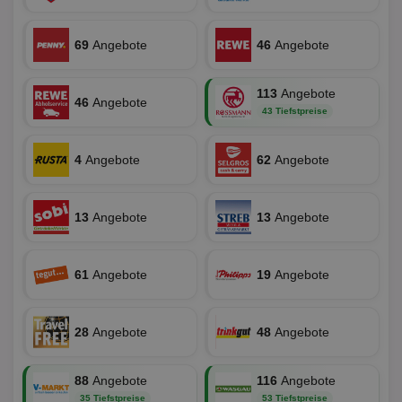
Web
der Er
.pubmatic.com
Inform
digitalAudience
1 Jahr
Dig
Social Audience B.V.
das Nu
69
Angebote
46
Angebote
Coo
.target.digitalaudience.io
auf Web
dig
verfolg
Onl
Besuch
Er
Geräte
113
Angebote
zu 
Market
46
Angebote
43 Tiefstpreise
tuuid
.360yield.com
3 Monate
Die
_ga
1 Jahr 1
Dieser
Google LLC
hau
Monat
ist mit
.aktionspreis.de
bid
Univers
Wer
4
Angebote
62
Angebote
verknüp
Web
eine wi
rel
Aktuali
am häu
viewer
1 Jahr
Wir
ORTEC B.V.
verwen
13
Angebote
13
Angebote
ve
.optinadserving.com
Analys
Bes
Google
Inf
Cookie
un
verwen
zu 
61
Angebote
19
Angebote
eindeu
zu unt
tuuid_lu
.360yield.com
3 Monate
Ent
indem e
Bes
generi
Bid
als Cli
28
Angebote
48
Angebote
Bes
zugewi
Web
ist in j
kan
Seiten
Bid
auf ein
88
Angebote
116
Angebote
We
enthal
sic
35 Tiefstpreise
53 Tiefstpreise
zur Be