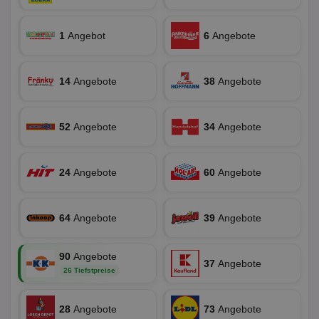
fun
1
Angebot
6
Angebote
Name
Provider
Provider
/
Domäne
/
Ablaufdatum
Beschre
Name
Ablaufdatum
Beschreib
14
Angebote
38
Angebote
Domäne
uid-bp-159
StickyADS.tv
2 Monate
Name
Provider
/
Domäne
Ablaufdatum
Beschr
.ads.stickyadstv.com
chkChromeAb67Sec
.pubmatic.com
3 Monate
Dieses Coo
wahrschei
_ga_BZ0Z3NWXX5
.aktionspreis.de
1 Jahr 1
Dieses
Name
Provider
/
Domäne
Ablaufdatum
Be
SyncRTB4
.pubmatic.com
3 Monate
um versch
Monat
von Go
52
Angebote
34
Angebote
Funktione
Analyti
UserID1
2 Monate 29
Die
ADITION technologies
XANDR_PANID
3 Monate
Funktional
Xandr Inc.
um de
Tage
ve
AG
Chrome-Br
.adnxs.com
Sitzung
Inf
.adfarm1.adition.com
testen, u
beizub
Bes
24
Angebote
60
Angebote
Benutzere
C
1 Monat 1
Adform
Sicherhei
Tag
da_ts
.adform.net
.optinadserving.com
1 Jahr
Dieses
tuuid_lu
.creative-serving.com
12 Monate
Ent
verbessern
verwen
Bes
spezifisch
Datum 
ar_debug
.googleadservices.com
3 Monate
Bid
mit A/B-Te
Uhrzei
64
Angebote
39
Angebote
Bes
Sicherheit
des Nut
receive-
.doubleclick.net
6 Monate
Web
die einziga
Websit
cookie-
kan
Chrome-B
verfol
deprecation
Bid
Umgebung
90
Angebote
Nutzer
We
37
Angebote
verste
__gpi
.aktionspreis.de
1 Jahr
sic
26 Tiefstpreise
Leistu
Bes
zu verb
uid-bp-892
.ads.stickyadstv.com
2 Monate
Anz
sie
c
.creative-
12 Monate
Dieses
28
Angebote
73
Angebote
receive-
.adnxs.com
1 Jahr 1
serving.com
verwen