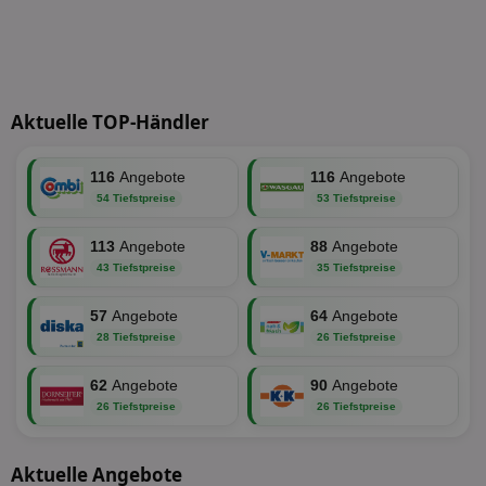
Targeting
Funktionalität
Aktuelle TOP-Händler
Unklassifizierte
116
Angebote
116
Angebote
54 Tiefstpreise
53 Tiefstpreise
113
Angebote
88
Angebote
43 Tiefstpreise
35 Tiefstpreise
Unbedingt erforderlich
Performance
Targeting
Funktionalität
Unklassifizierte
57
Angebote
64
Angebote
28 Tiefstpreise
26 Tiefstpreise
Unbedingt erforderliche Cookies ermöglichen
wesentliche Kernfunktionen der Website wie die
Benutzeranmeldung und die Kontoverwaltung.
62
Angebote
90
Angebote
Ohne die unbedingt erforderlichen Cookies kann die
26 Tiefstpreise
26 Tiefstpreise
Website nicht ordnungsgemäß verwendet werden.
Name
Provider
/
Domäne
Ablaufdatum
Be
Aktuelle Angebote
identifier
aktionspreis.de
1 Jahr
Log