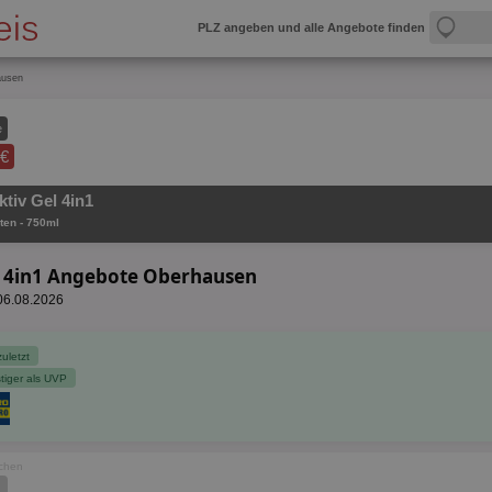
PLZ angeben und alle Angebote finden
ausen
e
 €
tiv Gel 4in1
ten - 750ml
el 4in1 Angebote Oberhausen
 06.08.2026
zuletzt
tiger als UVP
ochen