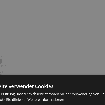
oche
Wochen
Wochen
ite verwendet Cookies
Wochen
e Nutzung unserer Webseite stimmen Sie der Verwendung von C
tz-Richtlinie zu.
Weitere Informationen
Wochen