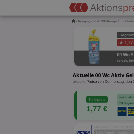
/
Reinigungsmittel
/
WC-Reiniger
/
...
/ Oberh
5 Angebot
ab 1,77
00 Wc Ak
versch. Sor
Aktuelle 00 Wc Aktiv G
aktuelle Preise von Donnerstag, den
teurer als 
Tiefstpreis
23 % güns
1,77 €
letzte Aktion 1,54 € vor 9 W
kein Angebot verfügbar