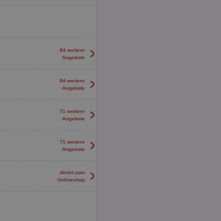
>
84 weitere
Angebote
>
84 weitere
Angebote
>
71 weitere
Angebote
>
71 weitere
Angebote
>
direkt zum
Onlineshop