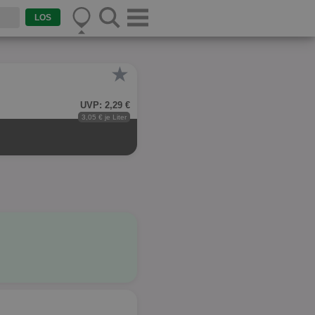
★
UVP: 2,29 €
3,05 € je Liter