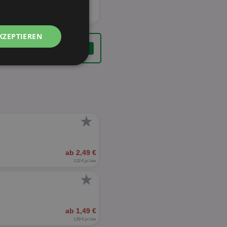
KZEPTIEREN
Unklassifizierte
★
zierte
ab 2,49 €
3,32 € je Liter
meldung und die
wendet werden.
★
ab 1,49 €
1,99 € je Liter