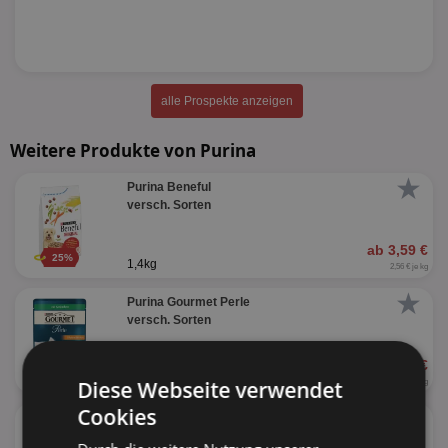
alle Prospekte anzeigen
Weitere Produkte von Purina
★
Purina Beneful
versch. Sorten
ab 3,59 €
25%
1,4kg
2,56 € je kg
★
Purina Gourmet Perle
versch. Sorten
ab 0,39 €
51%
85g
Diese Webseite verwendet
4,59 € je kg
★
Cookies
Purina One Nassfutter
versch. Sorten