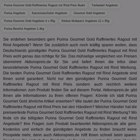
Bes
Purina Gourmet Gold Raffiniertes Ragout mit Rind Preis Budni
Tierbedarf Angebote
ide
We
Purina Angebote
Katzennassfutter Angebote
Gourmet Gold Angebote
ver
Purina Gourmet Gold Angebote 4 x 85g
Kitekat Multipack Angebote 12 x 85g
ver
Anz
Purina Beneful Angebote 1,4kg
IDSYNC
1 Jahr
Die
Verizon
Sie erstehen besonders gern Purina Gourmet Gold Raffiniertes Ragout mit
Inf
Communications Inc.
der
.analytics.yahoo.com
Rind Angebote? Wenn Sie zusätzlich auch noch kräftig sparen wollen, dass
Web
Deutschlands günstigster Purina Gourmet Gold Raffiniertes Ragout mit Rind
Wer
Preis wohl genau das richtige für Sie. Das mühselige vergleichen von Preisen
En
mög
übernimmt Aktionspreis.de für Sie und liefert Ihnen die Infos über
Bes
bevorstehende Purina Gourmet Gold Raffiniertes Ragout mit Rind Werbung.
ges
Die besten Purina Gourmet Gold Raffiniertes Ragout mit Rind Angebote sind
Ihnen somit garantiert. Nicht nur den günstigsten Purina Gourmet Gold
TestIfCookieP
1 Jahr 1
Die
Smart AdServer SAS
Monat
ve
.smartadserver.com
Raffiniertes Ragout mit Rind Preis sondern auch reichlich weitere
Wer
Informationen zum Produkt finden Sie auf diesem Portal. Aktionspreis.de gibt
Web
Ihnen alle Informationen zu Ihren offenen Fragen: Könnte ich statt Purina
rel
Gourmet Gold ähnliche Artikel erwerben? Wie lautet der Purina Gourmet Gold
KRTBCOOKIE_80
3 Monate
Die
PubMatic, Inc.
Raffiniertes Ragout mit Rind Preis bei den Händlern? Welcher Händler hat die
We
.pubmatic.com
preiswerteste Purina Gourmet Gold Raffiniertes Ragout mit Rind Werbung? Wo
um 
finde ich die billigsten Purina Gourmet Gold Raffiniertes Ragout mit Rind
Onl
Kam
Angebote? Ihre Fragen zum Produkt beantwortet Aktionspreis.de alle gern.
ind
Kostenlos und einfach die günstigsten Angebote zu finden braucht keine
ide
Prospekte mehr, denn auch Aktionspreis.de hilft Ihnen schnell beim sparen.
Nut