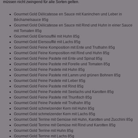
müssen nicht zwingend für alle Sorten gelten.
Gourmet Gold Délicatesse en Sauce mit Kaninchen und Leber in
Béchamelsauce 85g
Gourmet Gold Délicatesse en Sauce mit Rind und Huhn in einer Sauce
mit Tomaten 85g
Gourmet Gold Eiersoufflé mit Huhn 85g
Unbedingt erforderlich
Performance
Gourmet Gold Eiersoufflé mit Lachs 85g
Targeting
Funktionalität
Unklassifizierte
Gourmet Gold Feine Komposition mit Ente und Truthahn 85g
Gourmet Gold Feine Komposition mit Rind und Huhn 85g
Gourmet Gold Feine Pastete mit Ente und Spinat 85g
Unbedingt erforderliche Cookies ermöglichen
wesentliche Kernfunktionen der Website wie die
Gourmet Gold Feine Pastete mit Forelle und Tomaten 85g
Benutzeranmeldung und die Kontoverwaltung.
Gourmet Gold Feine Pastete mit Huhn 85g
Ohne die unbedingt erforderlichen Cookies kann die
Gourmet Gold Feine Pastete mit Lamm und grünen Bohnen 85g
Website nicht ordnungsgemäß verwendet werden.
Gourmet Gold Feine Pastete mit Leber 85g
Gourmet Gold Feine Pastete mit Rind 85g
Name
Provider
/
Domäne
Ablaufdatum
Be
Gourmet Gold Feine Pastete mit Seelachs und Karotten 85g
identifier
aktionspreis.de
1 Jahr
Log
Gourmet Gold Feine Pastete mit Thunfisch 85g
Gourmet Gold Feine Pastete mit Truthahn 85g
securitytoken
aktionspreis.de
1 Jahr
Log
Gourmet Gold schmelzender Kern mit Huhn 85g
Gourmet Gold schmelzender Kern mit Lachs 85g
PHPSESSID
Session
Coo
PHP.net
An
www.aktionspreis.de
Gourmet Gold Terrine mit Gemüse mit Huhn, Karotten und Zucchini 85g
wir
Gourmet Gold Terrine mit Gemüse mit Rind und Karotten 85g
Spr
Gourmet Gold Terrine mit Huhn 85g
ein
die
Gourmet Gold Terrine mit Lachs 85g