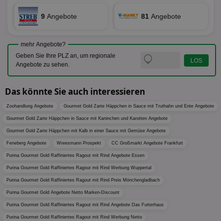
En
mög
9
Angebote
81
Angebote
Bes
ges
uid-bp-36033
.ads.stickyadstv.com
2 Monate
Die
mehr Angebote?
Nut
Int
Geben Sie Ihre PLZ an, um regionale
Web
Angebote zu sehen.
ab,
Wer
dem
Prä
Das könnte Sie auch interessieren
lie
Zoohandlung Angebote
Gourmet Gold Zarte Häppchen in Sauce mit Truthahn und Ente Angebote
3pi
3 Monate
Leg
ID5 Technology Ltd
den
.id5-sync.com
Gourmet Gold Zarte Häppchen in Sauce mit Kaninchen und Karotten Angebote
We
Dri
Gourmet Gold Zarte Häppchen mit Kalb in einer Sauce mit Gemüse Angebote
Bes
Feneberg Angebote
Wreesmann Prospekt
CC Großmarkt Angebote Frankfurt
We
kön
Purina Gourmet Gold Raffiniertes Ragout mit Rind Angebote Essen
Ser
Hub
Purina Gourmet Gold Raffiniertes Ragout mit Rind Werbung Wuppertal
ber
Wer
Purina Gourmet Gold Raffiniertes Ragout mit Rind Preis Mönchengladbach
ge
Purina Gourmet Gold Angebote Netto Marken-Discount
PugT
1 Monat
Reg
PubMatic Inc.
Purina Gourmet Gold Raffiniertes Ragout mit Rind Angebote Das Futterhaus
ID,
.pubmatic.com
Ben
Purina Gourmet Gold Raffiniertes Ragout mit Rind Werbung Netto
wi