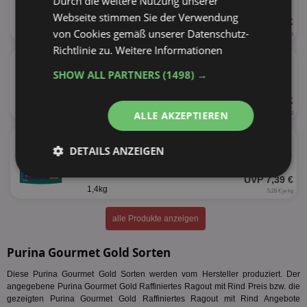
Durch die weitere Nutzung unserer
Webseite stimmen Sie der Verwendung
ab 0,95 €
4%
von Cookies gemäß unserer Datenschutz-
85g
11,18 € je kg
Richtlinie zu.
Weitere Informationen
★
Purina One Trockenfutter
versch. Sorten
SHOW ALL PARTNERS
(1498) →
ab 2,79 €
38%
750g
ALLE AKZEPTIEREN
3,72 € je kg
★
Purina One
DETAILS ANZEIGEN
versch. Sorten
Unbedingt
Performance
UVP 7,39 €
erforderlich
1,4kg
5,28 € je kg
alle Produkte anzeigen
Targeting
Funktionalität
Purina Gourmet Gold Sorten
Diese Purina Gourmet Gold Sorten werden vom Hersteller produziert. Der
angegebene Purina Gourmet Gold Raffiniertes Ragout mit Rind Preis bzw. die
Unklassifizierte
gezeigten Purina Gourmet Gold Raffiniertes Ragout mit Rind Angebote