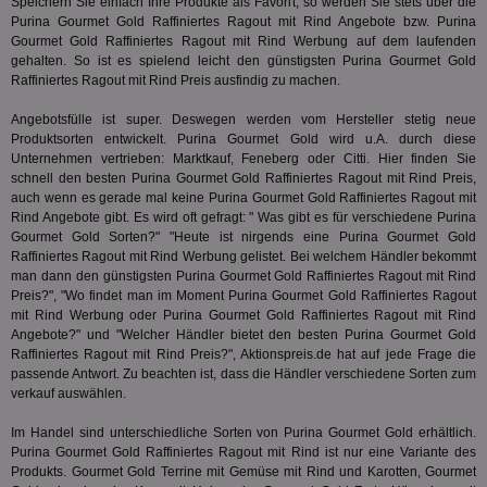
Speichern Sie einfach Ihre Produkte als Favorit, so werden Sie stets über die
int
ein
Purina Gourmet Gold Raffiniertes Ragout mit Rind Angebote bzw. Purina
ang
Gourmet Gold Raffiniertes Ragout mit Rind Werbung auf dem laufenden
kan
gehalten. So ist es spielend leicht den günstigsten Purina Gourmet Gold
Anz
und
Raffiniertes Ragout mit Rind Preis ausfindig zu machen.
und
We
Angebotsfülle ist super. Deswegen werden vom Hersteller stetig neue
wer
Produktsorten entwickelt. Purina Gourmet Gold wird u.A. durch diese
Anz
Ben
Unternehmen vertrieben: Marktkauf, Feneberg oder Citti. Hier finden Sie
schnell den besten Purina Gourmet Gold Raffiniertes Ragout mit Rind Preis,
demdex
6 Monate
Mit
Adobe Inc.
auch wenn es gerade mal keine Purina Gourmet Gold Raffiniertes Ragout mit
Ad
.demdex.net
gr
Rind Angebote gibt. Es wird oft gefragt: " Was gibt es für verschiedene Purina
wie
Gourmet Gold Sorten?" "Heute ist nirgends eine Purina Gourmet Gold
ID-
Raffiniertes Ragout mit Rind Werbung gelistet. Bei welchem Händler bekommt
Seg
man dann den günstigsten Purina Gourmet Gold Raffiniertes Ragout mit Rind
Mod
Ber
Preis?", "Wo findet man im Moment Purina Gourmet Gold Raffiniertes Ragout
aus
mit Rind Werbung oder Purina Gourmet Gold Raffiniertes Ragout mit Rind
Angebote?" und "Welcher Händler bietet den besten Purina Gourmet Gold
bitoIsSecure
1 Jahr
Prä
Comcast Corporation
Raffiniertes Ragout mit Rind Preis?", Aktionspreis.de hat auf jede Frage die
rel
.bidr.io
Wer
passende Antwort. Zu beachten ist, dass die Händler verschiedene Sorten zum
vo
verkauf auswählen.
Dri
ber
Wer
Im Handel sind unterschiedliche Sorten von Purina Gourmet Gold erhältlich.
Geb
Purina Gourmet Gold Raffiniertes Ragout mit Rind ist nur eine Variante des
Produkts. Gourmet Gold Terrine mit Gemüse mit Rind und Karotten, Gourmet
matchfreewheel
.w55c.net
1 Monat
Die