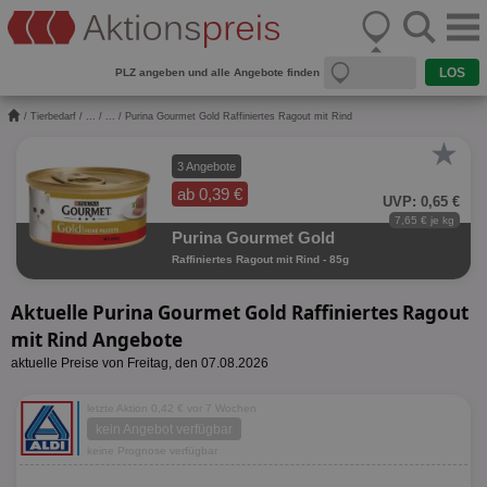
PLZ angeben und alle Angebote finden
/
Tierbedarf
/
...
/
...
/ Purina Gourmet Gold Raffiniertes Ragout mit Rind
★
3 Angebote
ab 0,39 €
UVP: 0,65 €
7,65 € je kg
Purina Gourmet Gold
Raffiniertes Ragout mit Rind - 85g
Aktuelle Purina Gourmet Gold Raffiniertes Ragout
mit Rind Angebote
aktuelle Preise von Freitag, den 07.08.2026
letzte Aktion 0,42 € vor 7 Wochen
kein Angebot verfügbar
keine Prognose verfügbar