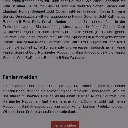
Gold schmelzender Kern mit Huhn oder Gourmet Gold Zarte Häppchen mit
ver
Nu
Kalb in einer Sauce mit Gemüse sind die weiteren Sorten. Neben den
Int
Standard Purina Gourmet Gold Sorten, gibt es außerdem häufig limitierte
ver
Sorten. Grundsätzlich gilt der angegebene Purina Gourmet Gold Raffiniertes
Koo
Anz
Ragout mit Rind Preis für alle Sorten die das Unternehmen führt. In der
Nut
Preistabelle werden Sie darauf hingewiesen wenn der Purina Gourmet Gold
mög
Raffiniertes Ragout mit Rind Preis nicht für alle Sorten gilt. Gewiss gehört
Ver
Gourmet Gold Feine Pastete mit Ente und Spinat zu den meist gekauftesten
Rel
Sorten. Den besten Purina Gourmet Gold Raffiniertes Ragout mit Rind Preis
CMPRO
3 Monate
Die
Casale Media Inc.
finden Sie schnell auf Aktionspreis.de und verpassen dadurch sicher keine
We
.casalemedia.com
Purina Gourmet Gold Raffiniertes Ragout mit Rind Angebote bzw. die Purina
der
Gourmet Gold Raffiniertes Ragout mit Rind Werbung.
die
ha
DSID
1 Stunde
Die
Google LLC
Ihr
.doubleclick.net
Fehler melden
Ben
not
Leider kann es bei unserer Produktvielfalt dazu kommen, dass sich Fehler
geh
ein
einschleichen. Ist Ihnen ein solcher Fehler aufgefallen? Dann zögern Sie nicht
uns diesen zu melden. Egal ob es um einen falschen Purina Gourmet Gold
MRM_UID
StickyADS.tv
2 Monate
Die
Raffiniertes Ragout mit Rind Preis, falsche Purina Gourmet Gold Raffiniertes
.ads.stickyadstv.com
un
ver
Ragout mit Rind Angebote oder um einen Fehler bei den Produktinfos geht.
Inf
Wir sind Ihnen für Ihre Unterstützung sehr dankbar.
Nut
Int
Web
Fehler melden
ab,