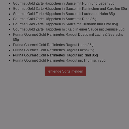
Ben
Gourmet Gold Zarte Häppchen in Sauce mit Huhn und Leber 85g
ver
Gourmet Gold Zarte Häppchen in Sauce mit Kaninchen und Karotten 85g
Nor
Gourmet Gold Zarte Häppchen in Sauce mit Lachs und Huhn 85g
sic
gen
Gourmet Gold Zarte Häppchen in Sauce mit Rind 85g
und
Gourmet Gold Zarte Häppchen in Sauce mit Truthahn und Ente 85g
ver
Gourmet Gold Zarte Häppchen mit Kalb in einer Sauce mit Gemüse 85g
die
gut
Purina Gourmet Gold Raffiniertes Ragout Duetto mit Lachs & Seelachs
die
85g
Anm
Purina Gourmet Gold Raffiniertes Ragout Huhn 85g
Ben
Purina Gourmet Gold Raffiniertes Ragout Lachs 85g
Sei
Purina Gourmet Gold Raffiniertes Ragout mit Rind 85g
CookieScriptConsent
1 Monat
Die
CookieScript
Purina Gourmet Gold Raffiniertes Ragout mit Thunfisch 85g
Coo
www.aktionspreis.de
ver
Ein
fehlende Sorte melden
für
spe
Ban
Scr
or
fun
Name
Provider
Provider
/
Domäne
/
Ablaufdatum
Beschre
Name
Ablaufdatum
Beschreib
Domäne