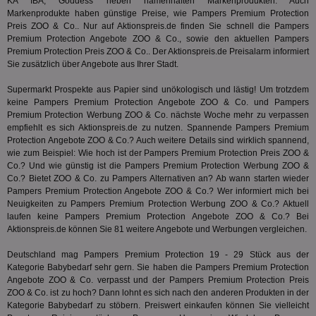
Prä
KA IBA, Goddess neben namenhaften Markenprodukten. Auch
lie
Markenprodukte haben günstige Preise, wie Pampers Premium Protection
Preis ZOO & Co.. Nur auf Aktionspreis.de finden Sie schnell die Pampers
3pi
3 Monate
Leg
ID5 Technology Ltd
Premium Protection Angebote ZOO & Co., sowie den aktuellen Pampers
den
.id5-sync.com
We
Premium Protection Preis ZOO & Co.. Der Aktionspreis.de Preisalarm informiert
Dri
Sie zusätzlich über Angebote aus Ihrer Stadt.
Bes
We
kön
Supermarkt Prospekte aus Papier sind unökologisch und lästig! Um trotzdem
Ser
keine Pampers Premium Protection Angebote ZOO & Co. und Pampers
Hub
Premium Protection Werbung ZOO & Co. nächste Woche mehr zu verpassen
ber
empfiehlt es sich Aktionspreis.de zu nutzen. Spannende Pampers Premium
Wer
ge
Protection Angebote ZOO & Co.? Auch weitere Details sind wirklich spannend,
wie zum Beispiel: Wie hoch ist der Pampers Premium Protection Preis ZOO &
PugT
1 Monat
Reg
PubMatic Inc.
Co.? Und wie günstig ist die Pampers Premium Protection Werbung ZOO &
ID,
.pubmatic.com
Co.? Bietet ZOO & Co. zu Pampers Alternativen an? Ab wann starten wieder
Ben
wi
Pampers Premium Protection Angebote ZOO & Co.? Wer informiert mich bei
Bes
Neuigkeiten zu Pampers Premium Protection Werbung ZOO & Co.? Aktuell
ide
laufen keine Pampers Premium Protection Angebote ZOO & Co.? Bei
We
ver
Aktionspreis.de können Sie 81 weitere Angebote und Werbungen vergleichen.
ver
Anz
Deutschland mag Pampers Premium Protection 19 - 29 Stück aus der
Kategorie
Babybedarf
sehr gern. Sie haben die Pampers Premium Protection
IDSYNC
1 Jahr
Die
Verizon
Inf
Communications Inc.
Angebote ZOO & Co. verpasst und der Pampers Premium Protection Preis
der
.analytics.yahoo.com
ZOO & Co. ist zu hoch? Dann lohnt es sich nach den anderen Produkten in der
Web
Kategorie
Babybedarf
zu stöbern. Preiswert einkaufen können Sie vielleicht
Wer