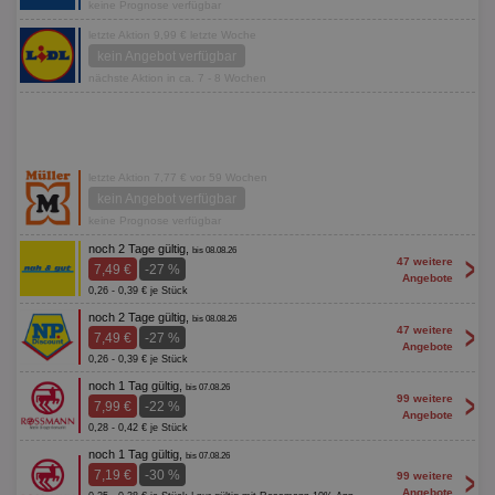
keine Prognose verfügbar
letzte Aktion 9,99 € letzte Woche
kein Angebot verfügbar
nächste Aktion in ca. 7 - 8 Wochen
letzte Aktion 7,77 € vor 59 Wochen
kein Angebot verfügbar
keine Prognose verfügbar
noch 2 Tage gültig,
bis 08.08.26
>
47 weitere
7,49 €
-27 %
Angebote
0,26 - 0,39 € je Stück
noch 2 Tage gültig,
bis 08.08.26
>
47 weitere
7,49 €
-27 %
Angebote
0,26 - 0,39 € je Stück
noch 1 Tag gültig,
bis 07.08.26
>
99 weitere
7,99 €
-22 %
Angebote
0,28 - 0,42 € je Stück
noch 1 Tag gültig,
bis 07.08.26
>
7,19 €
-30 %
99 weitere
Angebote