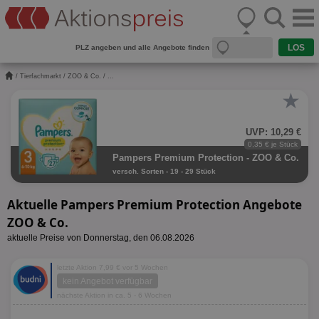
PLZ angeben und alle Angebote finden
/
Tierfachmarkt
/
ZOO & Co.
/ ...
★
UVP: 10,29 €
0,35 € je Stück
Pampers Premium Protection - ZOO & Co.
versch. Sorten - 19 - 29 Stück
Aktuelle Pampers Premium Protection Angebote
ZOO & Co.
aktuelle Preise von Donnerstag, den 06.08.2026
letzte Aktion 7,99 € vor 5 Wochen
kein Angebot verfügbar
nächste Aktion in ca. 5 - 6 Wochen