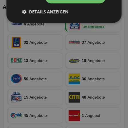
Aktuelle Angebote
DETAILS ANZEIGEN
55
Angebote
Unbedingt
Performance
4
Angebote
30 Tiefstpreise
erforderlich
32
Angebote
37
Angebote
Targeting
Funktionalität
13
Angebote
19
Angebote
Unklassifizierte
56
Angebote
36
Angebote
15
Angebote
48
Angebote
Unbedingt erforderlich
Performance
45
Angebote
1
Angebot
Targeting
Funktionalität
Unklassifizierte