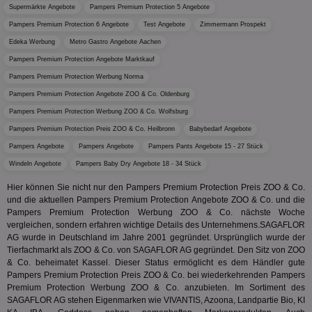
eindeu
Supermärkte Angebote
Pampers Premium Protection 5 Angebote
zu unt
tuuid_lu
.360yield.com
3 Monate
Ent
indem e
Pampers Premium Protection 6 Angebote
Test Angebote
Zimmermann Prospekt
Bes
generi
Bid
als Cli
Edeka Werbung
Metro Gastro Angebote Aachen
Bes
zugewi
Web
ist in j
Pampers Premium Protection Angebote Marktkauf
kan
Seiten
Bid
Pampers Premium Protection Werbung Norma
auf ein
We
enthal
Pampers Premium Protection Angebote ZOO & Co. Oldenburg
sic
zur Be
Bes
Besuche
Pampers Premium Protection Werbung ZOO & Co. Wolfsburg
Anz
und
sie
Kampa
Pampers Premium Protection Preis ZOO & Co. Heilbronn
Babybedarf Angebote
für die 
TDCPM
1 Jahr
Die
The Trade Desk Inc.
Analys
Pampers Angebote
Pampers Angebote
Pampers Pants Angebote 15 - 27 Stück
Inf
.adsrvr.org
verwen
der
Windeln Angebote
Pampers Baby Dry Angebote 18 - 34 Stück
Web
Wer
Hier können Sie nicht nur den Pampers Premium Protection Preis ZOO & Co.
En
und die aktuellen Pampers Premium Protection Angebote ZOO & Co. und die
mög
Pampers Premium Protection Werbung ZOO & Co. nächste Woche
Bes
ges
vergleichen, sondern erfahren wichtige Details des Unternehmens.SAGAFLOR
AG wurde in Deutschland im Jahre 2001 gegründet. Ursprünglich wurde der
uid-bp-36033
.ads.stickyadstv.com
2 Monate
Die
Tierfachmarkt als ZOO & Co. von SAGAFLOR AG gegründet. Den Sitz von ZOO
Nut
& Co. beheimatet Kassel. Dieser Status ermöglicht es dem Händler gute
Int
Web
Pampers Premium Protection Preis ZOO & Co. bei wiederkehrenden Pampers
ab,
Premium Protection Werbung ZOO & Co. anzubieten. Im Sortiment des
Wer
SAGAFLOR AG stehen Eigenmarken wie VIVANTIS, Azoona, Landpartie Bio, KI
dem