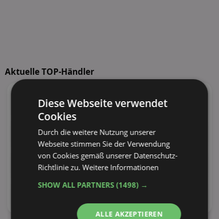
Aktuelle TOP-Händler
95
Angebote
55
Angebote
Diese Webseite verwendet
38 Tiefstpreise
30 Tiefstpreise
Cookies
100
Angebote
110
Angebote
Durch die weitere Nutzung unserer
30 Tiefstpreise
29 Tiefstpreise
Webseite stimmen Sie der Verwendung
von Cookies gemäß unserer Datenschutz-
73
Angebote
100
Angebote
Richtlinie zu.
Weitere Informationen
27 Tiefstpreise
24 Tiefstpreise
SHOW ALL PARTNERS
(1498) →
62
Angebote
34
Angebote
22 Tiefstpreise
19 Tiefstpreise
ALLE AKZEPTIEREN