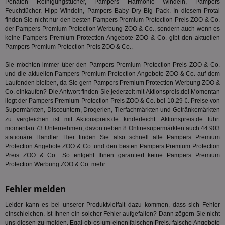
En
Penaten Reinigungstücher, Pampers Harmonie Windeln, Pampers
mög
Feuchttücher, Hipp Windeln, Pampers Baby Dry Big Pack. In diesem Protal
Bes
finden Sie nicht nur den besten Pampers Premium Protection Preis ZOO & Co.
ges
der Pampers Premium Protection Werbung ZOO & Co., sondern auch wenn es
TestIfCookieP
1 Jahr 1
Die
Smart AdServer SAS
keine Pampers Premium Protection Angebote ZOO & Co. gibt den aktuellen
Monat
ve
.smartadserver.com
Pampers Premium Protection Preis ZOO & Co..
Wer
Web
Sie möchten immer über den Pampers Premium Protection Preis ZOO & Co.
rel
und die aktuellen Pampers Premium Protection Angebote ZOO & Co. auf dem
KRTBCOOKIE_80
3 Monate
Die
PubMatic, Inc.
Laufenden bleiben, da Sie gern Pampers Premium Protection Werbung ZOO &
We
.pubmatic.com
Co. einkaufen? Die Antwort finden Sie jederzeit mit Aktionspreis.de! Momentan
um 
Onl
liegt der Pampers Premium Protection Preis ZOO & Co. bei 10,29 €. Preise von
Kam
Supermärkten, Discountern, Drogerien, Tierfachmärkten und Getränkemärkten
ind
zu vergleichen ist mit Aktionspreis.de kinderleicht. Aktionspreis.de führt
ide
momentan 73 Unternehmen, davon neben 8 Onlinesupermärkten auch 44.903
Nut
int
stationäre Händler. Hier finden Sie also schnell alle Pampers Premium
ein
Protection Angebote ZOO & Co. und den besten Pampers Premium Protection
ang
Preis ZOO & Co.. So entgeht Ihnen garantiert keine Pampers Premium
kan
Anz
Protection Werbung ZOO & Co. mehr.
und
und
We
Fehler melden
wer
Anz
Leider kann es bei unserer Produktvielfalt dazu kommen, dass sich Fehler
Ben
einschleichen. Ist Ihnen ein solcher Fehler aufgefallen? Dann zögern Sie nicht
demdex
6 Monate
Mit
Adobe Inc.
uns diesen zu melden. Egal ob es um einen falschen Preis, falsche Angebote