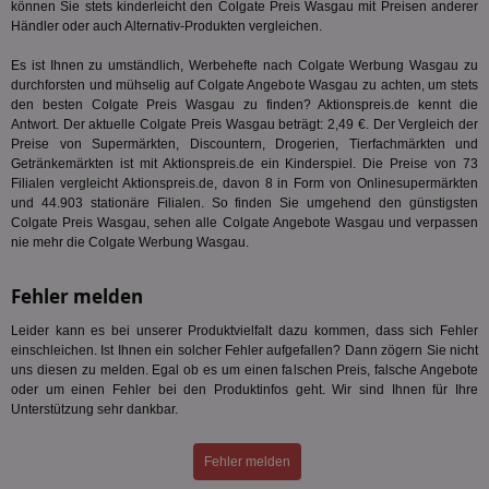
können Sie stets kinderleicht den Colgate Preis Wasgau mit Preisen anderer
TestIfCookieP
1 Jahr 1
Die
Smart AdServer SAS
Händler oder auch Alternativ-Produkten vergleichen.
Monat
ve
.smartadserver.com
Wer
Es ist Ihnen zu umständlich, Werbehefte nach Colgate Werbung Wasgau zu
Web
rel
durchforsten und mühselig auf Colgate Angebote Wasgau zu achten, um stets
den besten Colgate Preis Wasgau zu finden? Aktionspreis.de kennt die
KRTBCOOKIE_80
3 Monate
Die
PubMatic, Inc.
Antwort. Der aktuelle Colgate Preis Wasgau beträgt: 2,49 €. Der Vergleich der
We
.pubmatic.com
Preise von Supermärkten, Discountern, Drogerien, Tierfachmärkten und
um 
Onl
Getränkemärkten ist mit Aktionspreis.de ein Kinderspiel. Die Preise von 73
Kam
Filialen vergleicht Aktionspreis.de, davon 8 in Form von Onlinesupermärkten
ind
und 44.903 stationäre Filialen. So finden Sie umgehend den günstigsten
ide
Colgate Preis Wasgau, sehen alle Colgate Angebote Wasgau und verpassen
Nut
int
nie mehr die Colgate Werbung Wasgau.
ein
ang
kan
Fehler melden
Anz
und
und
Leider kann es bei unserer Produktvielfalt dazu kommen, dass sich Fehler
We
einschleichen. Ist Ihnen ein solcher Fehler aufgefallen? Dann zögern Sie nicht
wer
uns diesen zu melden. Egal ob es um einen falschen Preis, falsche Angebote
Anz
oder um einen Fehler bei den Produktinfos geht. Wir sind Ihnen für Ihre
Ben
Unterstützung sehr dankbar.
demdex
6 Monate
Mit
Adobe Inc.
Ad
.demdex.net
gr
Fehler melden
wie
ID-