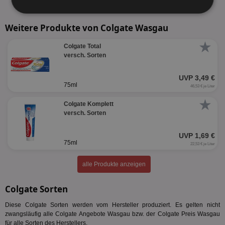
alle Prospekte anzeigen
Unbedingt
Performance
erforderlich
Weitere Produkte von Colgate Wasgau
★
Colgate Total
versch. Sorten
Targeting
Funktionalität
UVP 3,49 €
75ml
46,53 € je Liter
Unklassifizierte
★
Colgate Komplett
versch. Sorten
UVP 1,69 €
75ml
22,53 € je Liter
alle Produkte anzeigen
Unbedingt erforderlich
Performance
Targeting
Funktionalität
Unklassifizierte
Colgate Sorten
Unbedingt erforderliche Cookies ermöglichen
Diese Colgate Sorten werden vom Hersteller produziert. Es gelten nicht
wesentliche Kernfunktionen der Website wie die
zwangsläufig alle Colgate Angebote Wasgau bzw. der Colgate Preis Wasgau
Benutzeranmeldung und die Kontoverwaltung.
für alle Sorten des Herstellers.