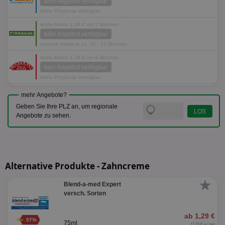
kein Angebot verfügbar
keine Prognose verfügbar
letzte Aktion 1,99 € vor 5 Wochen
kein Angebot verfügbar
nächste Aktion in ca. 12 - 13 Wochen
letzte Aktion 1,59 € vor 9 Wochen
kein Angebot verfügbar
keine Prognose verfügbar
mehr Angebote?
Geben Sie Ihre PLZ an, um regionale
Angebote zu sehen.
Alternative Produkte - Zahncreme
★
Blend-a-med Expert
versch. Sorten
ab 1,29 €
57%
75ml
17,20 € je Liter