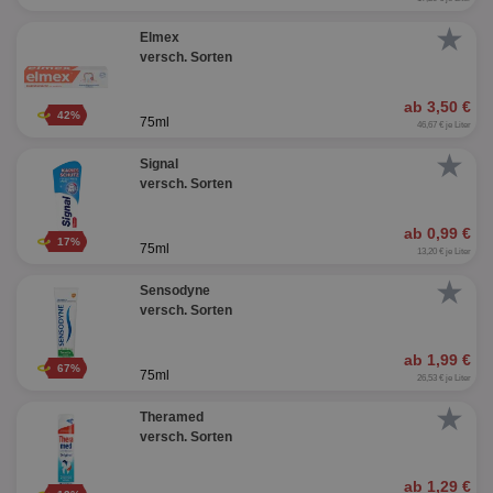
★
Elmex
versch. Sorten
ab 3,50 €
42%
75ml
46,67 € je Liter
★
Signal
versch. Sorten
ab 0,99 €
17%
75ml
13,20 € je Liter
★
Sensodyne
versch. Sorten
ab 1,99 €
67%
75ml
26,53 € je Liter
★
Theramed
versch. Sorten
ab 1,29 €