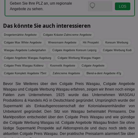
Bid
als Cli
Geben Sie Ihre PLZ an, um regionale
Bes
zugewi
Angebote zu sehen.
Web
ist in j
kan
Seiten
Bid
auf ein
We
enthal
Das könnte Sie auch interessieren
sic
zur Be
Bes
Besuche
Anz
Drogeriemärkte Angebote
Colgate Kräuter-Zahncreme Angebote
und
sie
Kampa
Colgate Max White Angebote
Wreesmann Angebote
Hit Prospekt
Konsum Werbung
für die 
TDCPM
1 Jahr
Die
The Trade Desk Inc.
Analys
Wasgau Angebote Ludwigshafen
Colgate Angebote Konsum Leipzig
Colgate Werbung Kodi
Inf
.adsrvr.org
verwen
der
Colgate Angebote Wasgau Augsburg
Colgate Werbung Wasgau Hagen
Web
Wer
Colgate Preis Wasgau Koblenz
Kosmetik Angebote
Colgate Angebote
En
Colgate Komplett Angebote 75ml
Zahncreme Angebote
Blend-a-dent Angebote 47g
mög
Bes
ges
Bevor Sie Weiteres über den Colgate Preis Wasgau, Colgate Angebote
Wasgau und Colgate Werbung Wasgau erfahren, zeigen wir Ihnen noch einige
uid-bp-36033
.ads.stickyadstv.com
2 Monate
Die
Fakten zum Unternehmen. 1925 wurde das Unternehmen WASGAU
Nut
Int
Produktions & Handels AG in Deutschland gegründet. Ursprünglich wurde der
Web
Supermarkt als Einkaufsgenossenschaft der Kolonialwarenhändler von
ab,
Unbekannt gegründet. Den Sitz von Wasgau beheimatet Pirmasens. Die
Wer
Marktposition entscheidet über den Colgate Preis Wasgau und wie günstige
dem
Prä
die Colgate Werbung Wasgau ist. Colgate Angebote Wasgau finden Sie ohne
lie
lästige Supermarkt Prospekte auf Aktionspreis.de und dazu noch stets den
aktuellen Colgate Preis Wasgau. Der praktische Preisalarm alarmiert Sie über
3pi
3 Monate
Leg
ID5 Technology Ltd