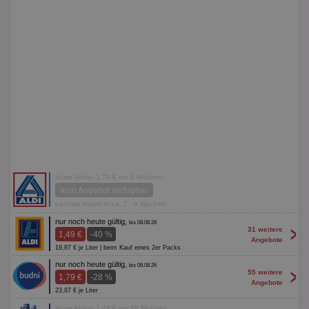
letzte Aktion 1,79 € vor 6 Wochen
kein Angebot verfügbar
nächste Aktion in ca. 7 - 8 Wochen
nur noch heute gültig,
bis 08.08.26
>
31 weitere
1,49 €
-40 %
Angebote
19,87 € je Liter | beim Kauf eines 2er Packs
nur noch heute gültig,
bis 08.08.26
>
55 weitere
1,79 €
-28 %
Angebote
23,87 € je Liter
letzte Aktion 1,49 € vor 48 Wochen