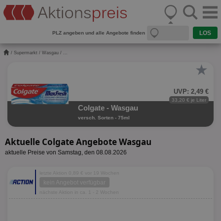
PLZ angeben und alle Angebote finden
/
Supermarkt
/
Wasgau
/ ...
★
UVP: 2,49 €
33,20 € je Liter
Colgate - Wasgau
versch. Sorten - 75ml
Aktuelle Colgate Angebote Wasgau
aktuelle Preise von Samstag, den 08.08.2026
letzte Aktion 0,89 € vor 19 Wochen
kein Angebot verfügbar
nächste Aktion in ca. 1 - 2 Wochen