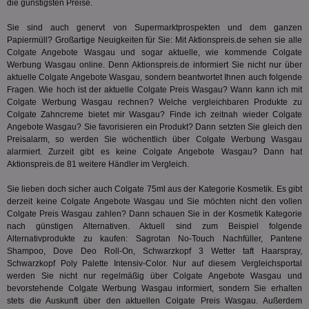
die günstigsten Preise.
den
.id5-sync.com
We
Dri
Sie sind auch genervt von Supermarktprospekten und dem ganzen
Bes
Papiermüll? Großartige Neuigkeiten für Sie: Mit Aktionspreis.de sehen sie alle
We
kön
Colgate Angebote Wasgau und sogar aktuelle, wie kommende Colgate
Ser
Werbung Wasgau online. Denn Aktionspreis.de informiert Sie nicht nur über
Hub
aktuelle Colgate Angebote Wasgau, sondern beantwortet Ihnen auch folgende
ber
Fragen. Wie hoch ist der aktuelle Colgate Preis Wasgau? Wann kann ich mit
Wer
ge
Colgate Werbung Wasgau rechnen? Welche vergleichbaren Produkte zu
Colgate Zahncreme bietet mir Wasgau? Finde ich zeitnah wieder Colgate
PugT
1 Monat
Reg
PubMatic Inc.
Angebote Wasgau? Sie favorisieren ein Produkt? Dann setzten Sie gleich den
ID,
.pubmatic.com
Ben
Preisalarm, so werden Sie wöchentlich über Colgate Werbung Wasgau
wi
alarmiert. Zurzeit gibt es keine Colgate Angebote Wasgau? Dann hat
Bes
Aktionspreis.de 81 weitere Händler im Vergleich.
ide
We
ver
Sie lieben doch sicher auch Colgate 75ml aus der Kategorie
Kosmetik
. Es gibt
ver
derzeit keine Colgate Angebote Wasgau und Sie möchten nicht den vollen
Anz
Colgate Preis Wasgau zahlen? Dann schauen Sie in der
Kosmetik
Kategorie
nach günstigen Alternativen. Aktuell sind zum Beispiel folgende
IDSYNC
1 Jahr
Die
Verizon
Inf
Communications Inc.
Alternativprodukte zu kaufen: Sagrotan No-Touch Nachfüller, Pantene
der
.analytics.yahoo.com
Shampoo, Dove Deo Roll-On, Schwarzkopf 3 Wetter taft Haarspray,
Web
Schwarzkopf Poly Palette Intensiv-Color. Nur auf diesem Vergleichsportal
Wer
En
werden Sie nicht nur regelmäßig über Colgate Angebote Wasgau und
mög
bevorstehende Colgate Werbung Wasgau informiert, sondern Sie erhalten
Bes
stets die Auskunft über den aktuellen Colgate Preis Wasgau. Außerdem
ges